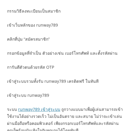
กรรมวิธีลงทะเบียนเป็นสมาชิก
เข้าเว็บหลักของ runway789
คลิกที่ปุ่ม “สมัครสมาชิก”
กรอกข้อมูลที่จำเป็น ตัวอย่างเช่น เบอร์โทรศัพท์ และตั้งรหัสผ่าน
การันตีตัวตนด้วยรหัส OTP
เข้าสู่ระบบรวมทั้งรับ runway789 เครดิตฟรี ในทันที
เข้าสู่ระบบ runway789
ระบบ
runway789 เข้าสู่ระบบ
ถูกวางแบบมาเพื่อผู้เล่นสามารถเข้า
ใช้งานได้อย่างรวดเร็ว ไม่เป็นอันตราย และสบาย ไม่ว่าจะเข้าเล่น
ผ่านมือถือหรือคอมพิวเตอร์ เพียงกรอกเบอร์โทรศัพท์และรหัสผ่าน
คุณก็พร้อมบันเทิงใจกับทุกเกมได้โดยทันที