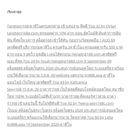
เรื่องล่าสุด
Tangtem168 คาสิโนครบทุกค่าย เข้าเล่นง่าย ฟีลดี Top 32 by Dylan
tangtem168e.com ทุกยอดฝาก 10% ฝาก-ถอน อัตโนมัติ คุ้มค่าการเดิม
พัน ที่สุดในวงการ สล็อต168 เข้าให้ทัน ก่อนรางวัลหลุดมือ 1 AUG 69
เครดิตฟรี บริการเกมคาสิโน ครบครัน 24 ชั่วโมง ทุกยอดฝากรับ 500 บาท
ฝาก-ถอน รวดเร็ว ยูสเดียว เล่นได้ทุกเกม hengjing168 แจก เครดิตฟรี
เยอะที่สุด Top 24 by Noah hengjing168d.com 8 September 69
สล็อต888 สล็อตเว็บตรง 2026 ประสบการณ์เล่นยุคใหม่ ระบบเสถียร พร้อม
เกมให้เลือกมากมาย 5 ส.ค. 69 website แตกง่าย Jin888.asia คาสิโน
ออนไลน์ เว็บใหญ่ เครดิตฟรี Top 43 by Katharina
Sexy168 15 ส.ค. 26 บาคาร่า168 เว็บไพ่สดที่ตอบโจทย์คนยุคใหม่ สมาชิก
ใหม่ 100% ระบบอัตโนมัติเจ้าแรก บาคาร่าสด ดีลเลอร์สาวสวย บาคา
ร่า168 เข้าเล่นวันนี้ รับโปรดีทันที Top 92 by Teena sexy168c.com
เว็บแม่ สล็อตเว็บตรง เว็บตรง สล็อตเว็บตรง 2026 ประสบการณ์เล่นยุคใหม่
ระบบเสถียร พร้อมเกมให้เลือกมากมาย ใหม่ล่าสุด Top 60 by Lelia
Jin888.asia 19 September 2026 คาสิโน