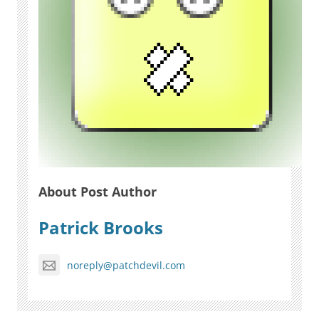
About Post Author
Patrick Brooks
noreply@patchdevil.com