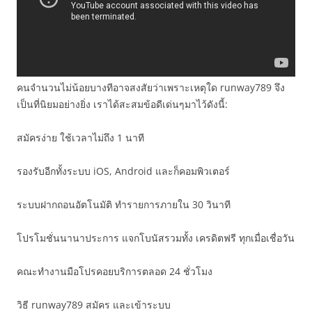
คนจำนวนไม่น้อยบางทีอาจสงสัยว่าเพราะเหตุใด runway789 จึง
เป็นที่นิยมอย่างยิ่ง เราได้สะสมข้อดีเด่นๆมาไว้ดังนี้:
สมัครง่าย ใช้เวลาไม่ถึง 1 นาที
รองรับอีกทั้งระบบ iOS, Android และก็คอมพิวเตอร์
ระบบฝากถอนอัตโนมัติ ทำรายการภายใน 30 วินาที
โปรโมชั่นนานาประการ แจกโบนัสรวมทั้ง เครดิตฟรี ทุกเมื่อเชื่อวัน
คณะทำงานมือโปรคอยบริการตลอด 24 ชั่วโมง
วิธี runway789 สมัคร และเข้าระบบ