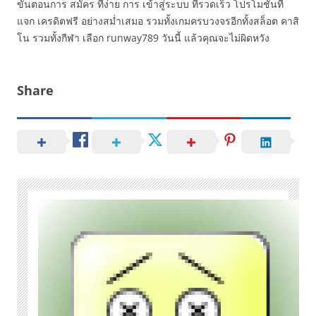
ขั้นตอนการ สมัคร ที่ง่าย การ เข้าสู่ระบบ ที่รวดเร็ว โปรโมชั่นที่
แจก เครดิตฟรี อย่างสม่ำเสมอ รวมทั้งเกมครบวงจรอีกทั้งสล็อต คาสิ
โน รวมทั้งกีฬา เลือก runway789 วันนี้ แล้วคุณจะไม่ผิดหวัง
Share