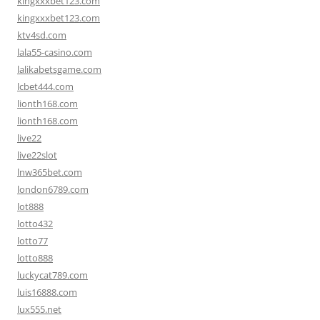
kingxxxbet123.com
kingxxxbet123.com
ktv4sd.com
lala55-casino.com
lalikabetsgame.com
lcbet444.com
lionth168.com
lionth168.com
live22
live22slot
lnw365bet.com
london6789.com
lot888
lotto432
lotto77
lotto888
luckycat789.com
luis16888.com
lux555.net