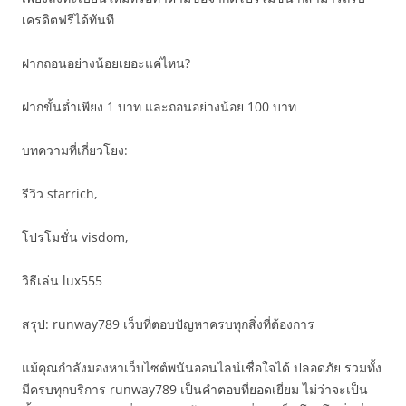
เครดิตฟรีได้ทันที
ฝากถอนอย่างน้อยเยอะแค่ไหน?
ฝากขั้นต่ำเพียง 1 บาท และถอนอย่างน้อย 100 บาท
บทความที่เกี่ยวโยง:
รีวิว starrich,
โปรโมชั่น visdom,
วิธีเล่น lux555
สรุป: runway789 เว็บที่ตอบปัญหาครบทุกสิ่งที่ต้องการ
แม้คุณกำลังมองหาเว็บไซต์พนันออนไลน์เชื่อใจได้ ปลอดภัย รวมทั้ง
มีครบทุกบริการ runway789 เป็นคำตอบที่ยอดเยี่ยม ไม่ว่าจะเป็น