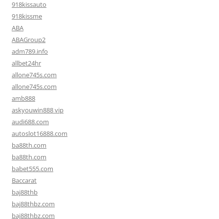
918kissauto
918kissme
ABA
ABAGroup2
adm789.info
allbet24hr
allone745s.com
allone745s.com
amb888
askyouwin888 vip
audi688.com
autoslot16888.com
ba88th.com
ba88th.com
babet555.com
Baccarat
baj88thb
baj88thbz.com
baj88thbz.com