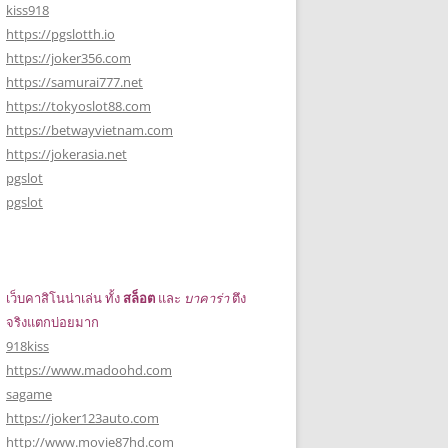
kiss918
https://pgslotth.io
https://joker356.com
https://samurai777.net
https://tokyoslot88.com
https://betwayvietnam.com
https://jokerasia.net
pgslot
pgslot
เว็บคาสิโนน่าเล่น ทั้ง
สล็อต
และ
บาคาร่า
ตึง
จริงแตกบ่อยมาก
918kiss
https://www.madoohd.com
sagame
https://joker123auto.com
http://www.movie87hd.com