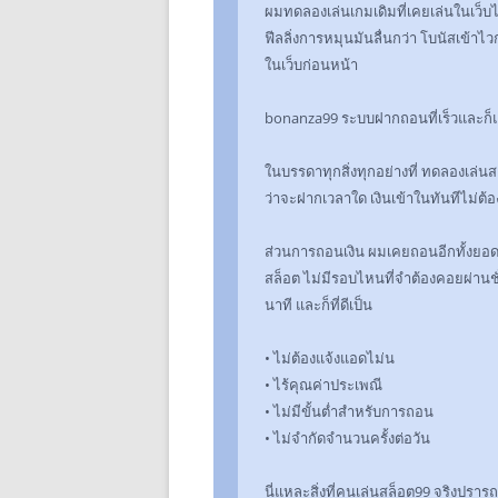
ผมทดลองเล่นเกมเดิมที่เคยเล่นในเว็บไซ
ฟีลลิ่งการหมุนมันลื่นกว่า โบนัสเข้าไ
ในเว็บก่อนหน้า
bonanza99 ระบบฝากถอนที่เร็วและก็แม
ในบรรดาทุกสิ่งทุกอย่างที่ ทดลองเล่นส
ว่าจะฝากเวลาใด เงินเข้าในทันทีไม่ต้
ส่วนการถอนเงิน ผมเคยถอนอีกทั้งยอดเ
สล็อต ไม่มีรอบไหนที่จำต้องคอยผ่านช
นาที และก็ที่ดีเป็น
• ไม่ต้องแจ้งแอดไม่น
• ไร้คุณค่าประเพณี
• ไม่มีขั้นต่ำสำหรับการถอน
• ไม่จำกัดจำนวนครั้งต่อวัน
นี่แหละสิ่งที่คนเล่นสล็อต99 จริงปราร