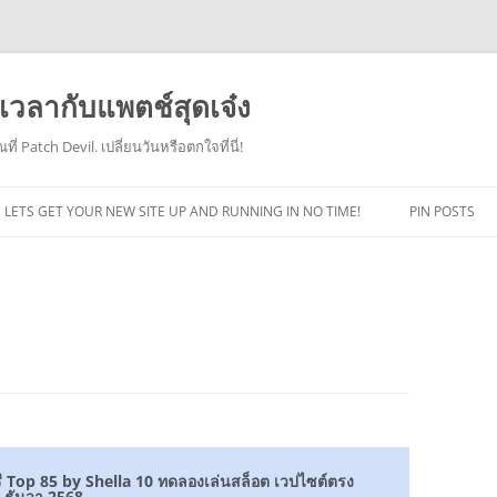
กเวลากับแพตช์สุดเจ๋ง
 Patch Devil. เปลี่ยนวันหรือตกใจที่นี่!
ข้าม
ไป
LETS GET YOUR NEW SITE UP AND RUNNING IN NO TIME!
PIN POSTS
ยัง
เนื้อหา
รี Top 85 by Shella 10 ทดลองเล่นสล็อต เวปไซต์ตรง
ง ธันวา 2568