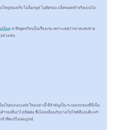
ใหญ่ของจริง ไม่ล็อกยูส ไม่ตัดรอบ แจ็คพอตเข้าจริงแบบไม่
นสล็อต
น่าดึงดูดจริงๆเป็นเรื่องเกม เพราะเหตุว่าเขาสะสมค่าย
 อย่างเช่น
นเว็บbonanza99 ใหม่อย่างงี้ ที่สำคัญเป็น ระบบเกมของที่นี่เป็น
สำรองที่เอาไปเปิดต่อ ซึ่งไม่เหมือนกับบางเว็บไซต์ที่แอบดึง API
ข้าฟีพบร์ไม่สมบูรณ์