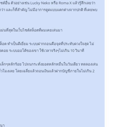
ต์อื่น ตัวอย่างเช่น Lucky Neko หรือ Roma X แล้วรู้สึกเลยว่า
วกว่า และก็ที่สำคัญ ไม่มีอาการดูดแบบแตกต่างจากปกติ ที่เคยพบ
่นที่สุดในเว็บไซต์สล็อตที่ผมเคยเล่นมา
ล็อต ทำเป็นดีเยี่ยม ระบบฝากถอนคือจุดที่ประทับดวงใจสุด ไม่
องคอย ระบบออโต้ของเขา ใช้เวลาจริงๆไม่เกิน 10 วินาที
ล็กๆหลักร้อย ไปจนกระทั่งยอดหลักหมื่นในวันเดียว ทดลองเล่น
ั่วโมงเลย โดยเฉลี่ยแล้วถอนเงินแล้วฝากบัญชีภายในไม่เกิน 2
ถนา