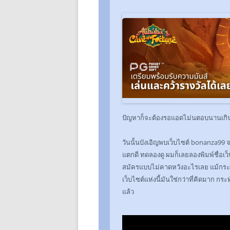
ปัญหาก็จะต้องรอแอดไม่นตอบนานเกิน
วันนั้นบังเอิญพบเว็บไซต์ bonanza99 จาก
แตกดี ทดลองดู ผมก็เลยลองพิมพ์ชื่อเ
สมัครแบบไม่คาดหวังอะไรเลย แม้กระนั
เว็บไซต์แห่งนี้มันใช่กว่าที่คิดมาก กระท
แล้ว