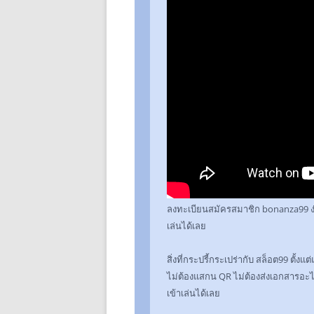
ลงทะเบียนสมัครสมาชิก bonanza99 ง่
เล่นได้เลย
สิ่งที่กระปรี้กระเปร่ากับ สล็อต99 ตั้
ไม่ต้องแสกน QR ไม่ต้องส่งเอกสารอะไรท
เข้าเล่นได้เลย