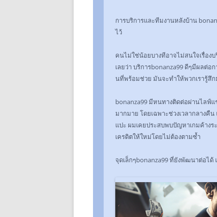
การบริการและทีมงานหลังบ้าน bonanza99
ไว้
คนไม่ใช่น้อยบางทีอาจไม่สนใจเรื่องบริ
เลยว่า บริการbonanza99 ดีๆมีผลต่อกา
นที่พร้อมช่วย มันจะทำให้พวกเรารู้สึก
bonanza99 มีหนทางติดต่อผ่านไลฟ์แชท
มากมาย โดยเฉพาะช่วงเวลากลางคืน แอ
แปะ ผมเคยประสบพบปัญหาเกมค้างระหว่
เครดิตให้ใหม่โดยไม่ต้องตามซ้ำ
จุดเล็กๆbonanza99 ที่ยังพัฒนาต่อได