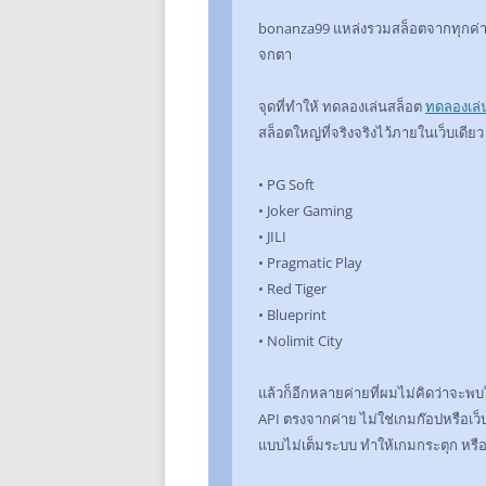
bonanza99 แหล่งรวมสล็อตจากทุกค่าย
จกตา
จุดที่ทำให้ ทดลองเล่นสล็อต
ทดลองเล่
สล็อตใหญ่ที่จริงจริงไว้ภายในเว็บเดียว
• PG Soft
• Joker Gaming
• JILI
• Pragmatic Play
• Red Tiger
• Blueprint
• Nolimit City
แล้วก็อีกหลายค่ายที่ผมไม่คิดว่าจะพบใ
API ตรงจากค่าย ไม่ใช่เกมก๊อปหรือเว็บ
แบบไม่เต็มระบบ ทำให้เกมกระตุก หรือเ