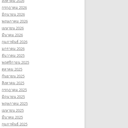
สิงหาคม 2026
กรกฎาคม 2026
มิถุนายน 2026
พฤษภาคม 2026
เมษายน 2026
มีนาคม 2026
กุมภาพันธ์ 2026
มกราคม 2026
ธันวาคม 2025
พฤศจิกายน 2025
ตุลาคม 2025
กันยายน 2025
สิงหาคม 2025
กรกฎาคม 2025
มิถุนายน 2025
พฤษภาคม 2025
เมษายน 2025
มีนาคม 2025
กุมภาพันธ์ 2025