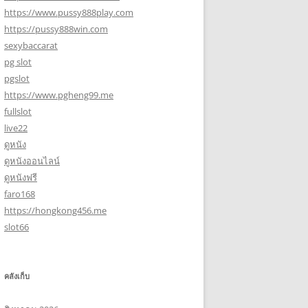
https://www.pussy888play.com
https://pussy888win.com
sexybaccarat
pg slot
pgslot
https://www.pgheng99.me
fullslot
live22
ดูหนัง
ดูหนังออนไลน์
ดูหนังฟรี
faro168
https://hongkong456.me
slot66
คลังเก็บ