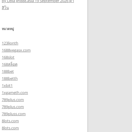
by Lelia Jin888.asia 19 September 2026 คา
สิโน
หมวดหมู่
123lionth
1688vegasx.com
168slot
168สล็อต
188bet
188betth
1xbit1
1xgameth.com
789plus.com
789plus.com
789pluss.com
8lots.com
8lots.com