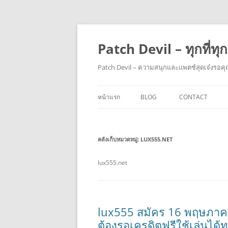
Patch Devil – ทุกที่ทุ
Patch Devil – ความสนุกและแพตช์สุดเจ๋งรอคุณที่
หน้าแรก
BLOG
CONTACT
คลังเก็บหมวดหมู่:
LUX555.NET
lux555.net
lux555 สมัคร 16 พฤษภาคม l
ต้องรอเครดิตฟรีใช้เล่นได