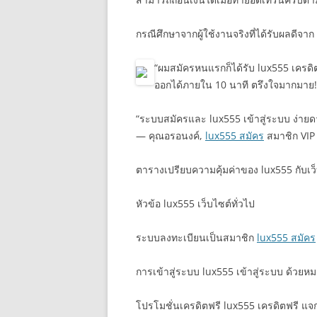
กรณีศึกษาจากผู้ใช้งานจริงที่ได้รับผลดีจา
“ผมสมัครหนแรกก็ได้รับ lux555 เครดิ
ออกได้ภายใน 10 นาที ตรึงใจมากมาย!” 
“ระบบสมัครและ lux555 เข้าสู่ระบบ ง่ายดา
— คุณอรอนงค์,
lux555 สมัคร
สมาชิก VIP
ตารางเปรียบความคุ้มค่าของ lux555 กับเว็
หัวข้อ lux555 เว็บไซต์ทั่วไป
ระบบลงทะเบียนเป็นสมาชิก
lux555 สมัคร
การเข้าสู่ระบบ lux555 เข้าสู่ระบบ ด้วยหมา
โปรโมชั่นเครดิตฟรี lux555 เครดิตฟรี แจ