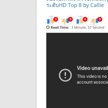
ระดับHD Top 8 by Callie
0
0
0
0
Read Time:
3 Minute, 57 Second