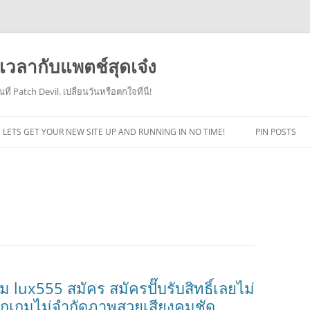
กเวลากับแพตช์สุดเจ๋ง
 Patch Devil. เปลี่ยนวันหรือตกใจที่นี่!
ข้าม
ไป
LETS GET YOUR NEW SITE UP AND RUNNING IN NO TIME!
PIN POSTS
ยัง
เนื้อหา
ux555 สมัคร สมัครปั๊บรับสิทธิ์เลยไม่
้ทุกเกมไม่จำกัดภาพสวยเสียงคมชัด