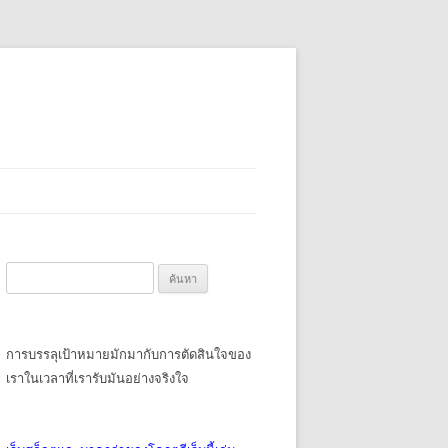
ค้นหา
สำหรับ:
การบรรลุเป้าหมายมักมากับการตัดสินใจของ
เราในเวลาที่เรารับมันอย่างจริงใจ