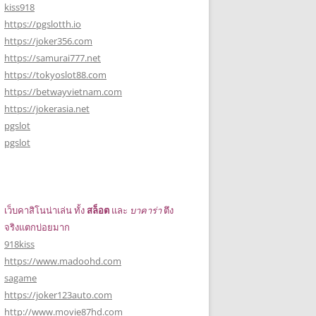
kiss918
https://pgslotth.io
https://joker356.com
https://samurai777.net
https://tokyoslot88.com
https://betwayvietnam.com
https://jokerasia.net
pgslot
pgslot
เว็บคาสิโนน่าเล่น ทั้ง
สล็อต
และ
บาคาร่า
ตึง
จริงแตกบ่อยมาก
918kiss
https://www.madoohd.com
sagame
https://joker123auto.com
http://www.movie87hd.com