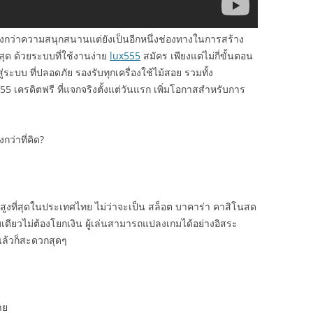
ิ่งกว่าความสนุกสนานแต่ยังเป็นอีกหนึ่งช่องทางในการสร้าง
่สุด ด้วยระบบที่ใช้งานง่าย
lux555
สมัคร เพียงแต่ไม่กี่ขั้นตอน
าสู่ระบบ ที่ปลอดภัย รองรับทุกเครื่องใช้ไม้สอย รวมทั้ง
555 เครดิตฟรี ที่แจกจริงตั้งแต่วันแรก เพิ่มโอกาสสำหรับการ
กว่าที่คิด?
สูงที่สุดในประเทศไทย ไม่ว่าจะเป็น สล็อต บาคาร่า คาสิโนสด
บเดียวไม่ต้องโยกเงิน ผู้เล่นสามารถแปลงเกมได้อย่างอิสระ
แล้วก็สะดวกสุดๆ
าย