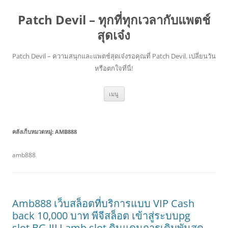
Patch Devil – ทุกที่ทุกเวลากับแพตช์
สุดเจ๋ง
Patch Devil – ความสนุกและแพตช์สุดเจ๋งรอคุณที่ Patch Devil. เปลี่ยนวัน
หรือตกใจที่นี่!
ข้าม
เมนู
ไป
ยัง
เนื้อหา
คลังเก็บหมวดหมู่:
AMB888
amb888
Amb888 เว็บสล็อตที่บริการแบบ VIP Cash
back 10,000 บาท พีจีสล็อต เข้าสู่ระบบpg
slot,BG,JILI amb slot ดินแดนการเดิมพันสุด