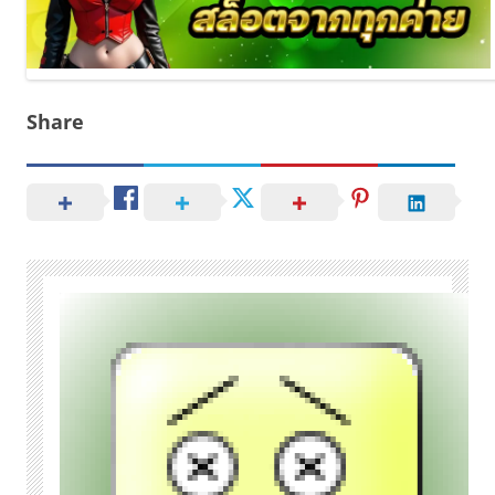
Share