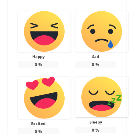
Happy
Sad
0
%
0
%
Sleepy
Excited
0
%
0
%