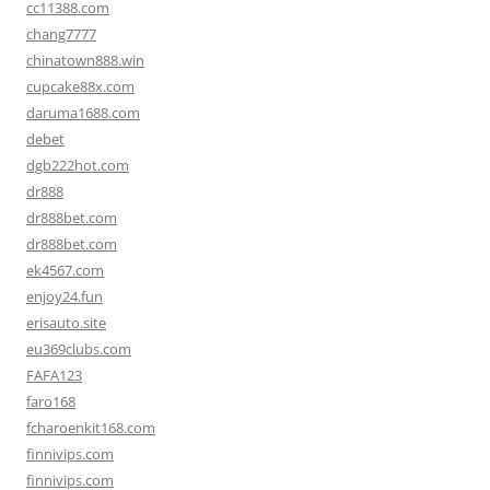
cc11388.com
chang7777
chinatown888.win
cupcake88x.com
daruma1688.com
debet
dgb222hot.com
dr888
dr888bet.com
dr888bet.com
ek4567.com
enjoy24.fun
erisauto.site
eu369clubs.com
FAFA123
faro168
fcharoenkit168.com
finnivips.com
finnivips.com