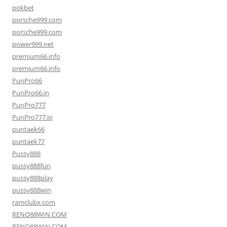
pokbet
porsche999.com
porsche999.com
power999.net
premium66.info
premium66.info
PunPro66
PunPro66.in
PunPro777
PunPro777.io
puntaek66
puntaek77
Pussy888
pussy888fun
pussy888play
pussy888win
ramclubx.com
RENO88WIN.COM
RENO88WIN.COM