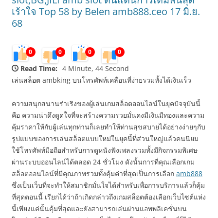
เร้าใจ Top 58 by Belen amb888.ceo 17 มิ.ย.
68
0
0
0
0
Read Time:
4 Minute, 44 Second
เล่นสล็อต ambking บนโทรศัพท์เคลื่อนที่ง่ายรวมทั้งได้เงินเร็ว
ความสนุกสนานร่าเริงของผู้เล่นเกมสล็อตออนไลน์ในยุคปัจจุบันนี้
คือ ความน่าดึงดูดใจที่จะสร้างความรวยมั่นคงมีเงินมีทองและความ
คุ้มราคาให้กับผู้เล่นทุกท่านก็เลยทำให้ท่านสุขสบายได้อย่างง่ายๆกับ
รูปแบบของการเล่นสล็อตแบบใหม่ในยุคนี้ที่ส่วนใหญ่แล้วคนนิยม
ใช้โทรศัพท์มือถือสำหรับการดูหนังฟังเพลงรวมทั้งมีกิจกรรมพิเศษ
ผ่านระบบออนไลน์ได้ตลอด 24 ชั่วโมง ดังนั้นการที่คุณเลือกเกม
สล็อตออนไลน์ที่มีคุณภาพรวมทั้งคุ้มค่าที่สุดเป็นการเลือก
amb888
ซึ่งเป็นเว็บที่จะทำให้สมาชิกมั่นใจได้สำหรับเพื่อการบริการแล้วก็คุ้ม
ที่สุดตอนนี้ เรียกได้ว่าถ้าเกิดกล่าวถึงเกมสล็อตต้องเลือกเว็บไซต์แห่ง
นี้เพียงแค่นั้นคุ้มที่สุดและยังสามารถเล่นผ่านแอพพลิเคชั่นบน