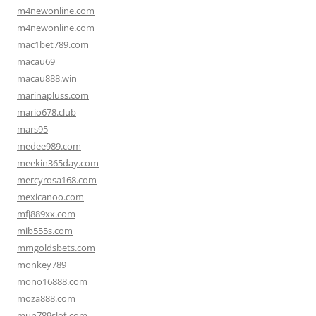
m4newonline.com
m4newonline.com
mac1bet789.com
macau69
macau888.win
marinapluss.com
mario678.club
mars95
medee989.com
meekin365day.com
mercyrosa168.com
mexicanoo.com
mfj889xx.com
mib555s.com
mmgoldsbets.com
monkey789
mono16888.com
moza888.com
mun789slot.com