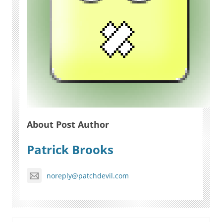
About Post Author
Patrick Brooks
noreply@patchdevil.com