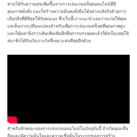
ท่านได้รับความสุขเพิ่มขึ้นจากการเล่นเกมสล็อตออนไลน์ที่มี
คุณภาพมั่งคั่ง และก็สร้างความมั่นคงยั่งยืนได้อย่างแท้จริงด้วยการ
เลือกสิ่งที่ดีที่สุดให้กับตนเอง ซึ่งเว็บนี้เราแนะนำเลยว่าจะก่อให้คุณ
แลเห็นการเปลี่ยนแปลงสำหรับเพื่อการเล่นเกมสล็อตที่คุณภาพสูง
และก็คุ้มค่ายิ่งกว่าเดิมเพิ่มเติมอีกคือการบรรลุผลแล้วก็ยังเป็นเหตุให้
สมาชิกได้รับเงินรางวัลที่เหมาะสมที่สุดอีกด้วย
สำหรับลักษณะของการเล่นเกมออนไลน์ในปัจจุบันนี้ ถ้าเกิดคุณเชื่อ
ถือและมีความมั่นใจและความเชื่อมั่นในระบบของการสร้าง