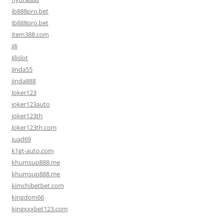
ib888pro.bet
ib888pro.bet
item388.com
Jili
Jilislot
Jinda55
jinda888
Joker123
joker123auto
joker123th
Joker123th.com
juad69
k1gt-auto.com
khumsup888.me
khumsup888.me
kimchibetbet.com
kingdom66
kingxxxbet123.com