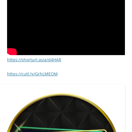
https://shorturl.asia/d4HAR
https://cutt.ly/GrhLMEOM