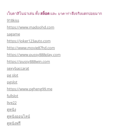
เว็บคาสิโนน่าเล่น ทั้ง
สล็อต
และ
บาคาร่า
ตึงจริงแตกบ่อยมาก
918kiss
https://www.madoohd.com
sagame
https://joker123auto.com
http://www.movie87hd.com
https://www.pussy888play.com
https://pussy888win.com
sexybaccarat
pg slot
pgslot
https://www.pgheng99.me
fullslot
live22
ดูหนัง
ดูหนังออนไลน์
ดูหนังฟรี