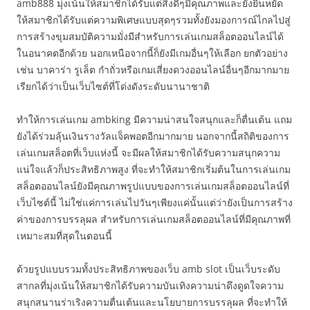
amb888 มุ่งเน้นให้สมาชิกได้รับแต่สิ่งดีๆมีคุณภาพและยังยืนหยัด
ให้สมาชิกได้รับแต่ความพิเศษแบบสุดๆรวมทั้งยังมองการณ์ไกลไปสู่
การสร้างขุมสมบัติความมั่งมีสำหรับการเล่นเกมสล็อตออนไลน์ได้
ในอนาคตอีกด้วย นอกเหนือจากนี้ก็ยังมีเกมอื่นๆให้เลือก ยกตัวอย่าง
เช่น บาคาร่า รูเล็ต กำถั่วหรือเกมเสี่ยงดวงออนไลน์อื่นๆอีกมากมาย
เรียกได้ว่าเป็นเว็บไซต์ที่โด่งดังระดับนานาชาติ
ทำให้การเล่นเกม ambking มีความน่าสนใจสนุกและก็ตื่นเต้น แถม
ยังได้ร่วมลุ้นเงินรางวัลแจ็คพอตอีกมากมาย นอกจากนี้สถิติของการ
เล่นเกมสล็อตที่เว็บแห่งนี้ จะมีผลให้สมาชิกได้รับความสนุกความ
แน่ใจแล้วก็ประสิทธิภาพสูง ที่จะทำให้สมาชิกเริ่มต้นในการเล่นเกม
สล็อตออนไลน์ยังมีคุณภาพรูปแบบของการเล่นเกมสล็อตออนไลน์ที่
เว็บไซต์นี้ ไม่ใช่แค่การเล่นไปวันๆเพียงแค่นั้นแต่ว่ายังเป็นการสร้าง
ค่าของการบรรลุผล สำหรับการเล่นเกมสล็อตออนไลน์ที่มีคุณภาพที่
เหมาะสมที่สุดในตอนนี้
ด้วยรูปแบบรวมทั้งประสิทธิภาพของเว็บ amb slot เป็นเว็บระดับ
สากลที่มุ่งเน้นให้สมาชิกได้รับความบันเทิงความน่าดึงดูดใจความ
สนุกสนานร่าเริงความตื่นเต้นและนโยบายการบรรลุผล ที่จะทำให้