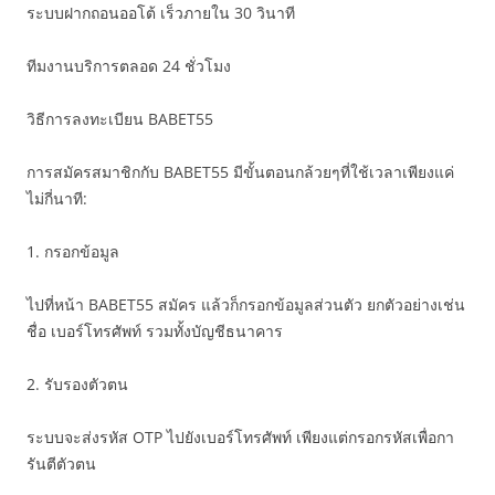
ระบบฝากถอนออโต้ เร็วภายใน 30 วินาที
ทีมงานบริการตลอด 24 ชั่วโมง
วิธีการลงทะเบียน BABET55
การสมัครสมาชิกกับ BABET55 มีขั้นตอนกล้วยๆที่ใช้เวลาเพียงแค่
ไม่กี่นาที:
1. กรอกข้อมูล
ไปที่หน้า BABET55 สมัคร แล้วก็กรอกข้อมูลส่วนตัว ยกตัวอย่างเช่น
ชื่อ เบอร์โทรศัพท์ รวมทั้งบัญชีธนาคาร
2. รับรองตัวตน
ระบบจะส่งรหัส OTP ไปยังเบอร์โทรศัพท์ เพียงแต่กรอกรหัสเพื่อกา
รันตีตัวตน