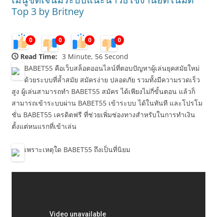
Top 3 by Britney
0
0
0
0
Read Time:
3 Minute, 56 Second
BABET55 คือเว็บสล็อตออนไลน์ที่ตอบปัญหาผู้เล่นยุคสมัยใหม่
ด้วยระบบที่ล้ำสมัย สมัครง่าย ปลอดภัย รวมทั้งมีความรวดเร็ว
สูง ผู้เล่นสามารถทำ BABET55 สมัคร ได้เพียงไม่กี่ขั้นตอน แล้วก็
สามารถเข้าระบบผ่าน BABET55 เข้าระบบ ได้ในทันที และโปรโม
ชั่น BABET55 เครดิตฟรี ที่ช่วยเพิ่มช่องทางสำหรับในการทำเงิน
ตั้งแต่หนแรกที่เข้าเล่น
เพราะเหตุใด BABET55 ถึงเป็นที่นิยม