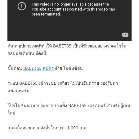
ต้นสายปลายเหตุที่ทำให้ BABET55 เป็นที่ชื่นชอบอย่างรวดเร็วใน
กลุ่มนักเดิมพัน มีดังนี้:
ขั้นตอน
BABET55 สมัคร
ง่าย ไม่ซับซ้อน
ระบบ BABET55 เข้าระบบ เสถียร ไม่เป็นอันตราย รองรับทุก
แพลตฟอร์ม
โปรโมชั่นนานาประการ รวมทั้ง BABET55 เครดิตฟรี สำหรับผู้เล่น
ใหม่
เกมสล็อตจากค่ายดังทั่วโลกกว่า 1,000 เกม