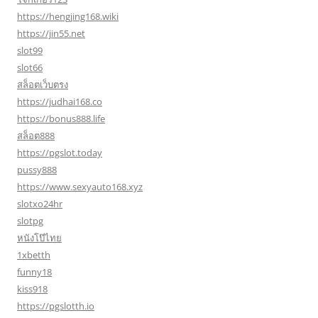
https://hengjing168.wiki
https://jin55.net
slot99
slot66
สล็อตเว็บตรง
https://judhai168.co
https://bonus888.life
สล็อต888
https://pgslot.today
pussy888
https://www.sexyauto168.xyz
slotxo24hr
slotpg
หนังโป๊ไทย
1xbetth
funny18
kiss918
https://pgslotth.io