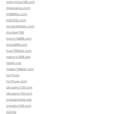
mercyrosa168.com
mexicanoo.com
mfj889xx.com
mib555s.com
mmgoldsbets.com
monkey789
mono16888.com
moza888.com
mun789slot.com
nakoya1688.site
nbwin.me
niseko168bet.com
no1huay
no1huay.com
okcasino159.com
okcasino159.com
onesiamclub.site
onoplus168.com
p2vvip