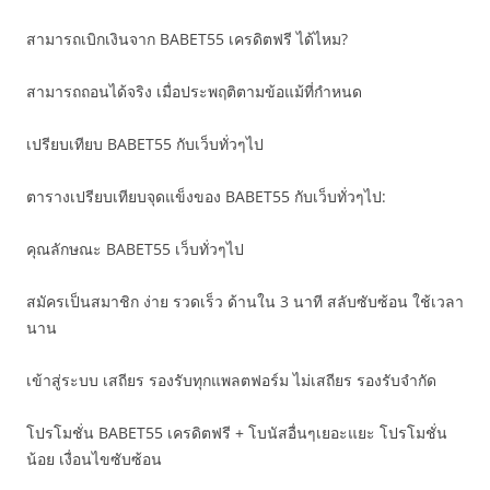
สามารถเบิกเงินจาก BABET55 เครดิตฟรี ได้ไหม?
สามารถถอนได้จริง เมื่อประพฤติตามข้อแม้ที่กำหนด
เปรียบเทียบ BABET55 กับเว็บทั่วๆไป
ตารางเปรียบเทียบจุดแข็งของ BABET55 กับเว็บทั่วๆไป:
คุณลักษณะ BABET55 เว็บทั่วๆไป
สมัครเป็นสมาชิก ง่าย รวดเร็ว ด้านใน 3 นาที สลับซับซ้อน ใช้เวลา
นาน
เข้าสู่ระบบ เสถียร รองรับทุกแพลตฟอร์ม ไม่เสถียร รองรับจำกัด
โปรโมชั่น BABET55 เครดิตฟรี + โบนัสอื่นๆเยอะแยะ โปรโมชั่น
น้อย เงื่อนไขซับซ้อน