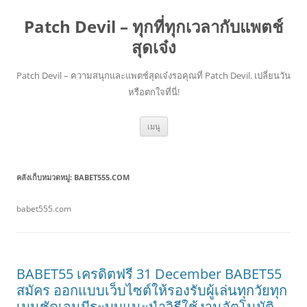
Patch Devil – ทุกที่ทุกเวลากับแพตช์
สุดเจ๋ง
Patch Devil – ความสนุกและแพตช์สุดเจ๋งรอคุณที่ Patch Devil. เปลี่ยนวัน
หรือตกใจที่นี่!
ข้าม
เมนู
ไป
ยัง
เนื้อหา
คลังเก็บหมวดหมู่:
BABET555.COM
babet555.com
BABET55 เครดิตฟรี 31 December BABET55
สมัคร ออกแบบเว็บไซต์ให้รองรับผู้เล่นทุกวัยทุก
เมนูชัดเจนมีระบบแนะนำวิธีใช้งานอัตโนมัติ