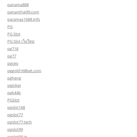
panama888
pananthai99.com
paramax1688.info
PG
PG Slot
PG Slot เว็บใหม่
pg718
pg77
pgceo
pggold168bet.com
pgheng
pgjoker
pgk44b
PGSlot
pgslot168
pgslot77
pgslot77.tech
pgslot99
pgslot99.in