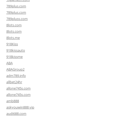
789plus.com
789plus.com
789pluss.com
8lots.com
8lots.com
8lots.me
918Kiss
918kissauto
918kissme
ABA
ABAGroup2
adm789.info
allbet24hr
allone745s.com
allone745s.com
amb888
askyouwin888 vip
audi688.com