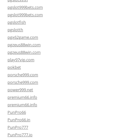
pgslot999bets.com
pgslot999bets.com
pgslotfish
pgslotth
pgx62game.com
pgzeus88win.com
pgzeus88win.com
play97vip.com
pokbet
porsche999.com
porsche999.com
power999.net
premium66.info
premium66.info
PunPro66
PunPro66.in
PunPro777
PunPro777.io