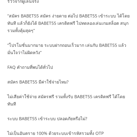
รีวิวจากผู้เล่นจริง
“สมัคร BABET55 สมัคร ง่ายดาย ต่อไป BABET55 เข้าระบบ ได้โดย
ทันที แล้วก็ยังได้ BABET55 เครดิตฟรี ไปทดลองเล่นเกมสล็อต สนุก
รวมทั้งคุ้มสุดๆ”
“โปรโมชั่นมากมาย ระบบฝากถอนเร็วมาก เล่นกับ BABET55 แล้ว
มั่นใจว่าไม่ผิดหวัง”
FAQ คำถามที่พบได้ทั่วไป
สมัคร BABET55 มีค่าใช้จ่ายไหม?
ไม่เสียค่าใช้จ่าย สมัครฟรี รวมทั้งรับ BABET55 เครดิตฟรี ได้โดย
ทันที
ระบบ BABET55 เข้าระบบ ปลอดภัยหรือไม่?
ไม่เป็นอันตราย 100% ด้วยระบบเข้ารหัสรวมทั้ง OTP