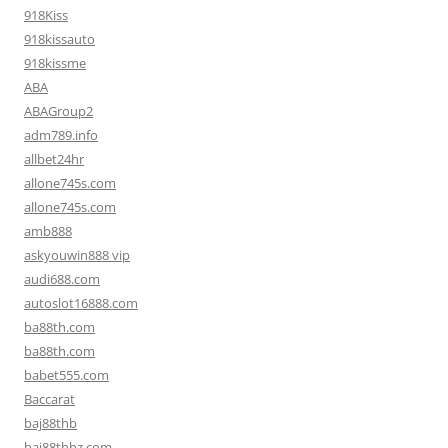
918Kiss
918kissauto
918kissme
ABA
ABAGroup2
adm789.info
allbet24hr
allone745s.com
allone745s.com
amb888
askyouwin888 vip
audi688.com
autoslot16888.com
ba88th.com
ba88th.com
babet555.com
Baccarat
baj88thb
baj88thbz.com