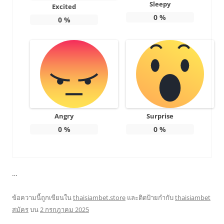
Sleepy
Excited
0
%
0
%
Angry
Surprise
0
%
0
%
…
ข้อความนี้ถูกเขียนใน
thaisiambet.store
และติดป้ายกำกับ
thaisiambet
สมัคร
บน
2 กรกฎาคม 2025