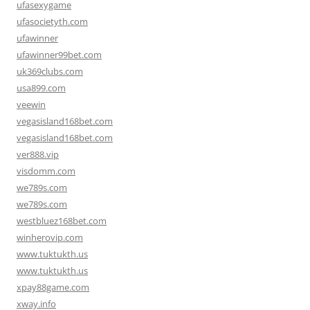
ufasexygame
ufasocietyth.com
ufawinner
ufawinner99bet.com
uk369clubs.com
usa899.com
veewin
vegasisland168bet.com
vegasisland168bet.com
ver888.vip
visdomm.com
we789s.com
we789s.com
westbluez168bet.com
winherovip.com
www.tuktukth.us
www.tuktukth.us
xpay88game.com
xway.info