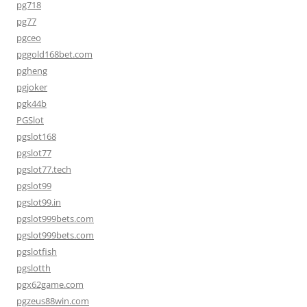
pg718
pg77
pgceo
pggold168bet.com
pgheng
pgjoker
pgk44b
PGSlot
pgslot168
pgslot77
pgslot77.tech
pgslot99
pgslot99.in
pgslot999bets.com
pgslot999bets.com
pgslotfish
pgslotth
pgx62game.com
pgzeus88win.com