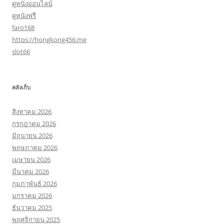
ดูหนังออนไลน์
ดูหนังฟรี
faro168
https://hongkong456.me
slot66
คลังเก็บ
สิงหาคม 2026
กรกฎาคม 2026
มิถุนายน 2026
พฤษภาคม 2026
เมษายน 2026
มีนาคม 2026
กุมภาพันธ์ 2026
มกราคม 2026
ธันวาคม 2025
พฤศจิกายน 2025