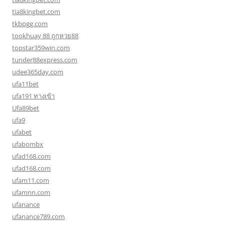
tia8kingbet.com
tkbpgg.com
tookhuay 88 ถูกหวย88
topstar359win.com
tunder88express.com
udee365day.com
ufa11bet
ufa191 ทางเข้า
Ufa89bet
ufa9
ufabet
ufabombx
ufad168.com
ufad168.com
ufam11.com
ufamnn.com
ufanance
ufanance789.com