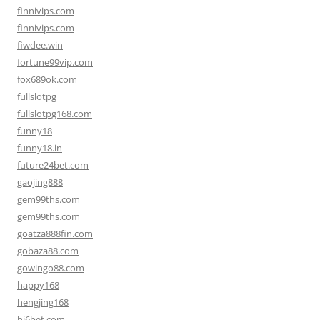
finnivips.com
finnivips.com
fiwdee.win
fortune99vip.com
fox689ok.com
fullslotpg
fullslotpg168.com
funny18
funny18.in
future24bet.com
gaojing888
gem99ths.com
gem99ths.com
goatza888fin.com
gobaza88.com
gowingo88.com
happy168
hengjing168
hi6bet.com