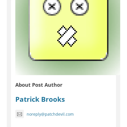
About Post Author
Patrick Brooks
noreply@patchdevil.com