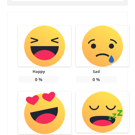
Happy
Sad
0
%
0
%