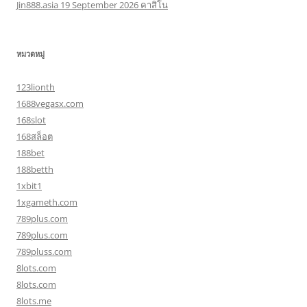
Jin888.asia 19 September 2026 คาสิโน
หมวดหมู่
123lionth
1688vegasx.com
168slot
168สล็อต
188bet
188betth
1xbit1
1xgameth.com
789plus.com
789plus.com
789pluss.com
8lots.com
8lots.com
8lots.me