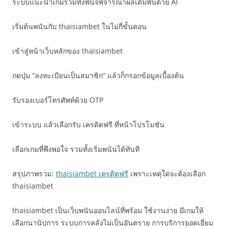
ระบบแนะนำเกมรวมทั้งพินิจพิจารณาผลเดิมพันด้วย AI
เริ่มต้นพนันกับ thaisiambet ในไม่กี่ขั้นตอน
เข้าสู่หน้าเว็บหลักของ thaisiambet
กดปุ่ม “ลงทะเบียนเป็นสมาชิก” แล้วก็กรอกข้อมูลเบื้องต้น
รับรองเบอร์โทรศัพท์ด้วย OTP
เข้าระบบ แล้วเลือกรับ เครดิตฟรี ที่หน้าโปรโมชัน
เลือกเกมที่พึงพอใจ รวมทั้งเริ่มพนันได้ทันที
สรุปภาพรวม:
thaisiambet เครดิตฟรี
เพราะเหตุใดจะต้องเลือก
thaisiambet
thaisiambet เป็นเว็บพนันออนไลน์ที่พร้อม ใช้งานง่าย มีเกมให้
เลือกนานัปการ ระบบการคลังไม่เป็นอันตราย การบริการยอดเยี่ยม