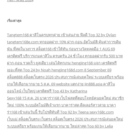
เรื่องล่าสุด
Tangtem168 คาสิโนครบทุกค่าย เข้าเล่นง่าย ฟีลดี Top 32 by Dylan
tangtem168e.com ทุกยอดฝาก 10% ฝาก-ถอน อัตโนมัติ คุ้มค่าการเดิม
พัน ที่สุดในวงการ สล็อต168 เข้าให้ทัน ก่อนรางวัลหลุดมือ 1 AUG 69
เครดิตฟรี บริการเกมคาสิโน ครบครัน 24 ชั่วโมง ทุกยอดฝากรับ 500 บาท
ฝาก-ถอน รวดเร็ว ยูสเดียว เล่นได้ทุกเกม hengjing168 แจก เครดิตฟรี
เยอะที่สุด Top 24 by Noah hengjing168d.com 8 September 69
สล็อต888 สล็อตเว็บตรง 2026 ประสบการณ์เล่นยุคใหม่ ระบบเสถียร พร้อม
เกมให้เลือกมากมาย 5 ส.ค. 69 website แตกง่าย Jin888.asia คาสิโน
ออนไลน์ เว็บใหญ่ เครดิตฟรี Top 43 by Katharina
Sexy168 15 ส.ค. 26 บาคาร่า168 เว็บไพ่สดที่ตอบโจทย์คนยุคใหม่ สมาชิก
ใหม่ 100% ระบบอัตโนมัติเจ้าแรก บาคาร่าสด ดีลเลอร์สาวสวย บาคา
ร่า168 เข้าเล่นวันนี้ รับโปรดีทันที Top 92 by Teena sexy168c.com
เว็บแม่ สล็อตเว็บตรง เว็บตรง สล็อตเว็บตรง 2026 ประสบการณ์เล่นยุคใหม่
ระบบเสถียร พร้อมเกมให้เลือกมากมาย ใหม่ล่าสุด Top 60 by Lelia