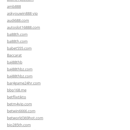
amb888
askyouwin888 vip
audi688.com
autoslot16888.com
ba88th.com
ba88th.com
babet555.com
Baccarat
baj88thb
baj88thbz.com
baj88thbz.com
bar4game24hr.com
bbp168.me
betflixtikto
betm4vip.com
betwin6666.com
betworld369hot.com
bio285th.com