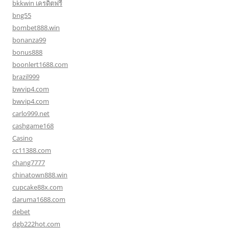
bkkwin เครดิตฟรี
bng55
bombet888.win
bonanza99
bonus888
boonlert1688.com
brazil999
bwvip4.com
bwvip4.com
carlo999.net
cashgame168
Casino
cc11388.com
chang7777
chinatown888.win
cupcake88x.com
daruma1688.com
debet
dgb222hot.com