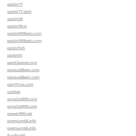
pgslot77
pgslot77.tech
pgslot99
pgslot99.in
pgslot999bets.com
pgslot999bets.com
pgslotfish
pgslotth
pgx62game.com
pgzeus88win.com
pgzeus88win.com
play97vip.com
pokbet
porsche999.com
porsche999.com
power999.net
premium66.info
premium66.info
PunPro66