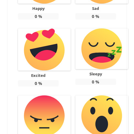
Happy
Sad
0
%
0
%
Sleepy
Excited
0
%
0
%