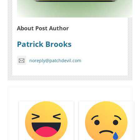
About Post Author
Patrick Brooks
noreply@patchdevil.com