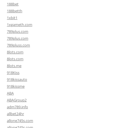
188bet
188betth
1xbit1
1xgameth.com
789plus.com
789plus.com
789pluss.com
8lots.com
8lots.com
8lots.me
918Kiss
918kissauto
918kissme
ABA
ABAGroup2
adm789.info
allbet24hr
allone745s.com
allone745s.com