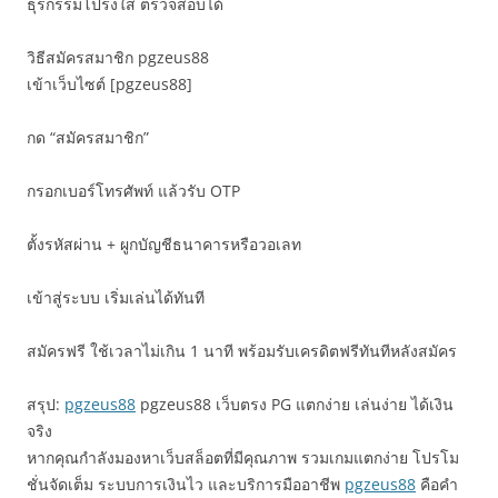
ธุรกรรมโปร่งใส ตรวจสอบได้
วิธีสมัครสมาชิก pgzeus88
เข้าเว็บไซต์ [pgzeus88]
กด “สมัครสมาชิก”
กรอกเบอร์โทรศัพท์ แล้วรับ OTP
ตั้งรหัสผ่าน + ผูกบัญชีธนาคารหรือวอเลท
เข้าสู่ระบบ เริ่มเล่นได้ทันที
สมัครฟรี ใช้เวลาไม่เกิน 1 นาที พร้อมรับเครดิตฟรีทันทีหลังสมัคร
สรุป:
pgzeus88
pgzeus88 เว็บตรง PG แตกง่าย เล่นง่าย ได้เงิน
จริง
หากคุณกำลังมองหาเว็บสล็อตที่มีคุณภาพ รวมเกมแตกง่าย โปรโม
ชั่นจัดเต็ม ระบบการเงินไว และบริการมืออาชีพ
pgzeus88
คือคำ