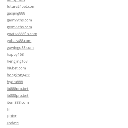
future24bet.com
gaojing888
gem99ths.com
gem99ths.com
goatza888fin.com
gobaza88.com
gowingo88.com
happy168
hengjing168
hi6bet.com
hongkong456
hydra888
ib888pro.bet
ib888pro.bet
item388.com
Jili
Jilislot
Jinda55