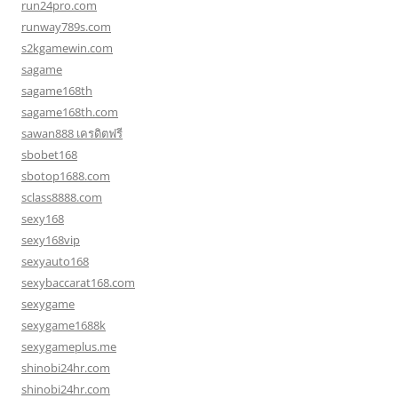
run24pro.com
runway789s.com
s2kgamewin.com
sagame
sagame168th
sagame168th.com
sawan888 เครดิตฟรี
sbobet168
sbotop1688.com
sclass8888.com
sexy168
sexy168vip
sexyauto168
sexybaccarat168.com
sexygame
sexygame1688k
sexygameplus.me
shinobi24hr.com
shinobi24hr.com