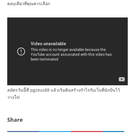
ตอบเดียวที่คุณควรเลือก
สมัครวันนี้ที่ pgzeus88 แล้วเริ่มต้นสร้างกำไรกับเว็บที่นักปั่นไว้
วางใจ!
Share