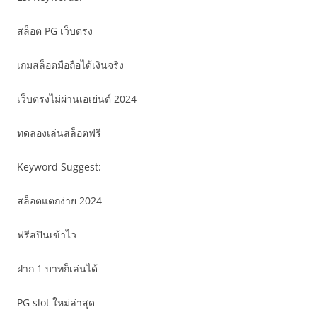
สล็อต PG เว็บตรง
เกมสล็อตมือถือได้เงินจริง
เว็บตรงไม่ผ่านเอเย่นต์ 2024
ทดลองเล่นสล็อตฟรี
Keyword Suggest:
สล็อตแตกง่าย 2024
ฟรีสปินเข้าไว
ฝาก 1 บาทก็เล่นได้
PG slot ใหม่ล่าสุด