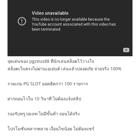
จุดเด่นของ pgzeus88 ที่นักเล่นสล็อตไว้วางใจ
สล็อตเว็บตรงไม่ผ่านเอเย่นต์ เล่นแล้วปลอดภัย จ่ายจริง 100%
รวมเกม PG SLOT ยอดฮิตกว่า 100 รายการ
ฝากถอนไวใน 10 วินาที ไม่ต้องแจ้งสลิป
รองรับทรูวอเลท ไม่มีขั้นต่ำ ถอนได้จริง
โปรโมชั่นหลากหลาย เงื่อนไขน้อย ไม่ต้องแชร์