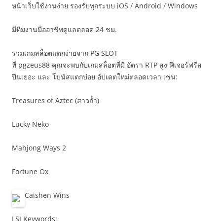
หน้าเว็บใช้งานง่าย รองรับทุกระบบ iOS / Android / Windows
มีทีมงานมืออาชีพดูแลตลอด 24 ชม.
รวมเกมสล็อตแตกง่ายจาก PG SLOT
ที่ pgzeus88 คุณจะพบกับเกมสล็อตที่มี อัตรา RTP สูง ฟีเจอร์ฟรีส
ปินเยอะ และ โบนัสแตกบ่อย อัปเดตใหม่ตลอดเวลา เช่น:
Treasures of Aztec (สาวถ้ำ)
Lucky Neko
Mahjong Ways 2
Fortune Ox
Caishen Wins
LSI Keywords: