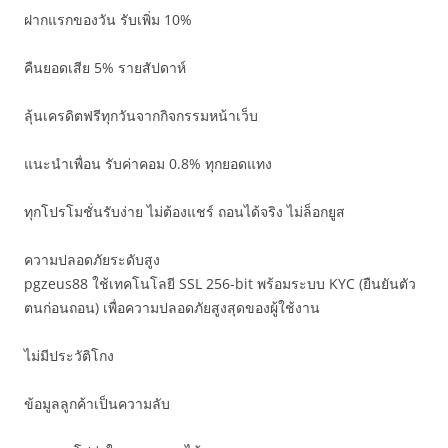
ฝากแรกของวัน รับเพิ่ม 10%
คืนยอดเสีย 5% รายสัปดาห์
ลุ้นเครดิตฟรีทุกวันจากกิจกรรมหน้าเว็บ
แนะนำเพื่อน รับค่าคอม 0.8% ทุกยอดแทง
ทุกโปรโมชั่นรับง่าย ไม่ต้องแชร์ ถอนได้จริง ไม่ล็อกยูส
ความปลอดภัยระดับสูง
pgzeus88 ใช้เทคโนโลยี SSL 256-bit พร้อมระบบ KYC (ยืนยันตัว
ตนก่อนถอน) เพื่อความปลอดภัยสูงสุดของผู้ใช้งาน
ไม่มีประวัติโกง
ข้อมูลลูกค้าเป็นความลับ