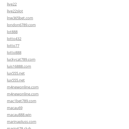
live22
live22slot
lnw365bet.com
london6789.com
lot888
lotto432
lotto77
lotto888
luckycat789.com
luis16888.com
lux555.net
lux555.net
m4newonline.com
m4newonline.com
mac1bet789.com
macau69
macau888.win
marinapluss.com
mario678.club