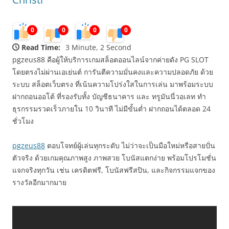
0
0
0
0
Read Time:
3 Minute, 2 Second
pgzeus88 คือผู้ให้บริการเกมสล็อตออนไลน์จากค่ายดัง PG SLOT
โดยตรงไม่ผ่านเอเย่นต์ การันตีความมั่นคงและความปลอดภัย ด้วย
ระบบ สล็อตเว็บตรง ที่เน้นความโปร่งใสในการเล่น มาพร้อมระบบ
ฝากถอนออโต้ ที่รองรับทั้ง บัญชีธนาคาร และ ทรูมันนี่วอเลท ทำ
ธุรกรรมรวดเร็วภายใน 10 วินาที ไม่มีขั้นต่ำ ฝากถอนได้ตลอด 24
ชั่วโมง
pgzeus88
ตอบโจทย์ผู้เล่นทุกระดับ ไม่ว่าจะเป็นมือใหม่หรือสายปั่น
ตัวจริง ด้วยเกมคุณภาพสูง ภาพสวย โบนัสแตกง่าย พร้อมโปรโมชั่น
แจกจริงทุกวัน เช่น เครดิตฟรี, โบนัสฟรีสปิน, และกิจกรรมแจกของ
รางวัลอีกมากมาย