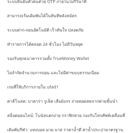
ระบบยืนยันตัวตนด้วย OTP ภายในไม่กี่วินาที
สามารถเริ่มเดิมพันได้ในทันทีหลังสมัคร
ระบบฝาก-ถอนอัตโนมัติ เร็วทันใจ ปลอดภัย
ทำรายการได้ตลอด 24 ชั่วโมง ไม่มีวันหยุด
รองรับทุกธนาคารรวมทั้ง TrueMoney Wallet
ไม่จำกัดจำนวนการถอน และไม่มีค่าขนบธรรมเนียม
เกมที่ให้บริการภายใน ufad1
คาสิโนสด: บาคาร่า รูเล็ต เสือมังกร ถ่ายทอดสดจากค่ายชั้นนำ
สล็อตออนไลน์: โบนัสแตกง่าย กราฟิกสวย รองรับโทรศัพท์เคลื่อนที่
เดิมพันกีฬา: แทงบอล มวย บาส ราคาน้ำดี ค่าน้ำประปามาตรฐาน