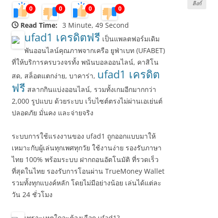
ลิงก์
0
0
0
0
Read Time:
3 Minute, 49 Second
ufad1 เครดิตฟรี
เป็นแพลตฟอร์มเดิม
พันออนไลน์คุณภาพจากเครือ ยูฟ่าเบท (UFABET)
ที่ให้บริการครบวงจรทั้ง พนันบอลออนไลน์, คาสิโน
ufad1 เครดิต
สด, สล็อตแตกง่าย, บาคาร่า,
ฟรี
สลากกินแบ่งออนไลน์, รวมทั้งเกมอีกมากกว่า
2,000 รูปแบบ ด้วยระบบ เว็บไซต์ตรงไม่ผ่านเอเย่นต์
ปลอดภัย มั่นคง และจ่ายจริง
ระบบการใช้แรงงานของ ufad1 ถูกออกแบบมาให้
เหมาะกับผู้เล่นทุกเพศทุกวัย ใช้งานง่าย รองรับภาษา
ไทย 100% พร้อมระบบ ฝากถอนอัตโนมัติ ที่รวดเร็ว
ที่สุดในไทย รองรับการโอนผ่าน TrueMoney Wallet
รวมทั้งทุกแบงค์หลัก โดยไม่มีอย่างน้อย เล่นได้แต่ละ
วัน 24 ชั่วโมง
เพราะเหตุใดจะต้องเลือก ufad1?