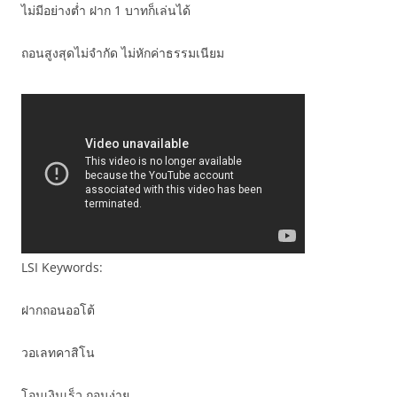
ไม่มีอย่างต่ำ ฝาก 1 บาทก็เล่นได้
ถอนสูงสุดไม่จำกัด ไม่หักค่าธรรมเนียม
LSI Keywords:
ฝากถอนออโต้
วอเลทคาสิโน
โอนเงินเร็ว ถอนง่าย