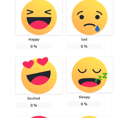
Happy
Sad
0
%
0
%
Sleepy
Excited
0
%
0
%