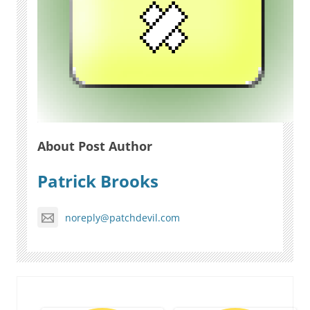
About Post Author
Patrick Brooks
noreply@patchdevil.com