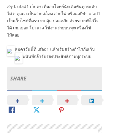
สรุป: ufad1 เว็บตรงที่ตอบโจทย์นักเดิมพันทุกระดับ
ไม่ว่าคุณจะเป็นสายสล็อต สายไพ่ หรือคอกีฬา ufad1
เป็นเว็บไซต์ที่ครบ จบ คุ้ม ปลอดภัย ด้วยระบบที่ไว้ใจ
ได้ เกมเยอะ โปรแรง ใช้งานง่ายบนทุกเครื่องใช้
ไม้สอย
สมัครวันนี้ที่ ufad1 แล้วเริ่มสร้างกำไรกับเว็บ
พนันที่กล้ารับรองประสิทธิภาพทุกระบบ
SHARE