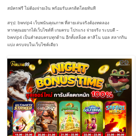
สมัครฟรี ไม่ต้องจ่ายเงิน พร้อมรับเครดิตโดยทันที
สรุป: bwvip4 เว็บพนันคุณภาพ ที่สายเล่นจริงต้องทดลอง
หากคุณอยากได้เว็บไซต์ที่ เกมครบ โปรแรง จ่ายจริง ระบบดี –
bwvip4 เป็นคำตอบครบทุกด้าน อีกทั้งสล็อต คาสิโน บอล สลากกิน
แบ่ง ครบจบในเว็บไซต์เดียว