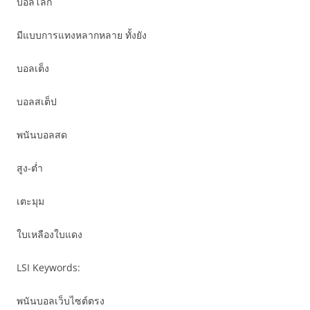
บอลโลก
มีแบบการแทงหลากหลาย ทั้งยัง
บอลเต็ง
บอลสเต็ป
พนันบอลสด
สูง-ต่ำ
เตะมุม
ใบเหลืองใบแดง
LSI Keywords:
พนันบอลเว็บไซต์ตรง