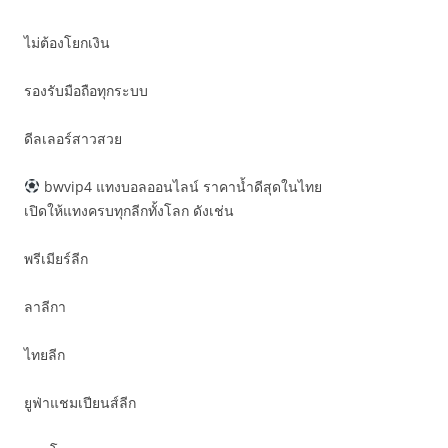
ไม่ต้องโยกเงิน
รองรับมือถือทุกระบบ
ดีลเลอร์สาวสวย
bwvip4 แทงบอลออนไลน์ ราคาน้ำดีสุดในไทย
เปิดให้แทงครบทุกลีกทั้งโลก ดังเช่น
พรีเมียร์ลีก
ลาลีกา
ไทยลีก
ยูฟ่าแชมเปียนส์ลีก