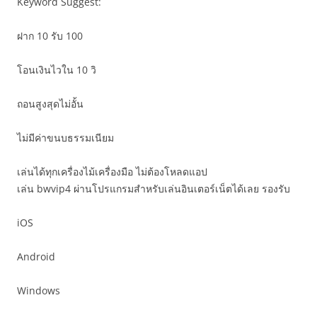
Keyword Suggest:
ฝาก 10 รับ 100
โอนเงินไวใน 10 วิ
ถอนสูงสุดไม่อั้น
ไม่มีค่าขนบธรรมเนียม
เล่นได้ทุกเครื่องไม้เครื่องมือ ไม่ต้องโหลดแอป
เล่น bwvip4 ผ่านโปรแกรมสำหรับเล่นอินเตอร์เน็ตได้เลย รองรับ
iOS
Android
Windows