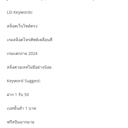
LSI Keywords:
สล็อตเว็บไซต์ตรง
เกมสล็อตโทรศัพท์เคลื่อนที่
เกมแตกง่าย 2024
สล็อตวอเลทไม่มีอย่างน้อย
Keyword Suggest:
ฝาก 1 รับ 50
เบทขั้นต่ำ 1 บาท
ฟรีสปินมากมาย