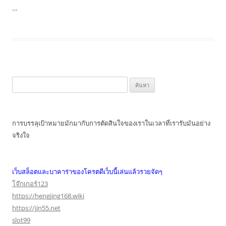
…
ค้นหา
สำหรับ:
การบรรลุเป้าหมายมักมากับการตัดสินใจของเราในเวลาที่เรารับมันอย่าง
จริงใจ
เว็บสล็อตและบาคาร่าของโครตดีเว็บนี้เล่นแล้วรวยจัดๆ
โจ๊กเกอร์123
https://hengjing168.wiki
https://jin55.net
slot99