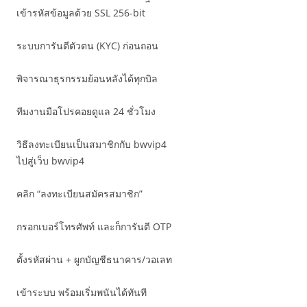
เข้ารหัสข้อมูลด้วย SSL 256-bit
ระบบการันตีตัวตน (KYC) ก่อนถอน
พิจารณาธุรกรรมย้อนหลังได้ทุกบิล
ทีมงานมือโปรคอยดูแล 24 ชั่วโมง
วิธีลงทะเบียนเป็นสมาชิกกับ bwvip4
ไปสู่เว็บ bwvip4
คลิก “ลงทะเบียนสมัครสมาชิก”
กรอกเบอร์โทรศัพท์ และก็การันตี OTP
ตั้งรหัสผ่าน + ผูกบัญชีธนาคาร/วอเลท
เข้าระบบ พร้อมเริ่มพนันได้ทันที