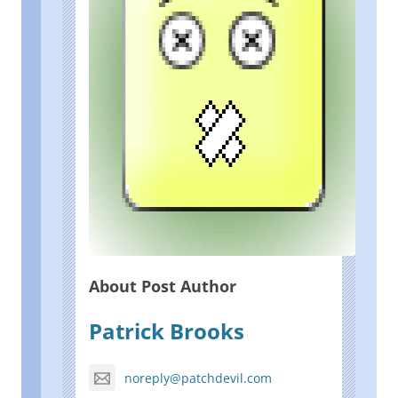
About Post Author
Patrick Brooks
noreply@patchdevil.com