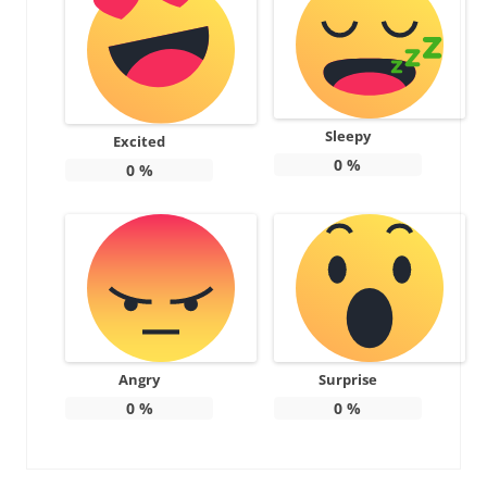
Sleepy
Excited
0
%
0
%
Angry
Surprise
0
%
0
%