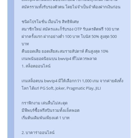
สมัครรวมทั้งรับรองตัวตน โดยไม่จำเป็นจำต้องฝากเงินก่อน
ชนิดโปรโมชั่น เงื่อนไข สิทธิพิเศษ
สมาชิกใหม่ สมัครและก็รับรอง OTP รับเครดิตฟรี 100 บาท
ฝากครั้งแรก ฝากอย่างต่ำ 100 บาท โบนัส 50% สูงสุด 500
บาท
คืนยอดเสีย ยอดเสียสะสมรายสัปดาห์ คืนสูงสุด 10%
เกมพนันยอดนิยมบน bwvip4 ที่ไม่ควรพลาด
1. สล็อตออนไลน์
เกมสล็อตบน bwvip4 มีให้เลือกกว่า 1,000 เกม จากค่ายดังทั้ง
โลก ได้แก่ PG Soft, Joker, Pragmatic Play, JILI
กราฟิกงาม เล่นลื่นไม่สะดุด
มีฟีพบร์ซื้อฟรีสปินรวมทั้งแจ็คพอต
เริ่มต้นเดิมพันเพียงแต่ 1 บาท
2. บาคาร่าออนไลน์