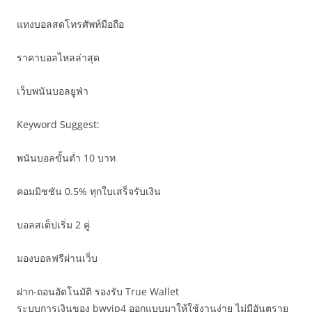
แทงบอลสดโทรศัพท์มือถือ
ราคาบอลไหลล่าสุด
เว็บพนันบอลยูฟ่า
Keyword Suggest:
พนันบอลขั้นต่ำ 10 บาท
คอมมิชชัน 0.5% ทุกใบเสร็จรับเงิน
บอลสเต็ปเริ่ม 2 คู่
มองบอลฟรีผ่านเว็บ
ฝาก-ถอนอัตโนมัติ รองรับ True Wallet
ระบบการเงินของ bwvip4 ออกแบบมาให้ใช้งานง่าย ไม่มีอันตราย