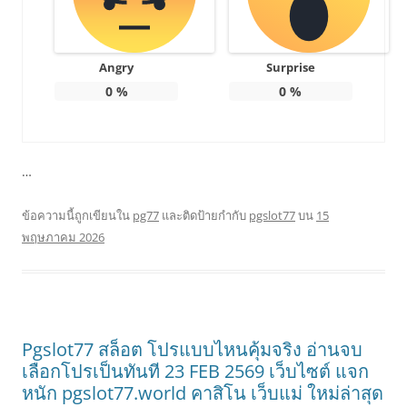
Angry
Surprise
0
%
0
%
…
ข้อความนี้ถูกเขียนใน
pg77
และติดป้ายกำกับ
pgslot77
บน
15
พฤษภาคม 2026
Pgslot77 สล็อต โปรแบบไหนคุ้มจริง อ่านจบ
เลือกโปรเป็นทันที 23 FEB 2569 เว็บไซต์ แจก
หนัก pgslot77.world คาสิโน เว็บแม่ ใหม่ล่าสุด