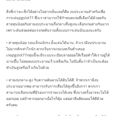
สิ่งที่เราจะเช็กได้อย่างไม่ยากเย็นเลยก็คือ งบประมาณสำหรับเพื่อ
การเล่นpgslot77 ซึ่งเราสามารถใช้กำหนดเกมที่เลือกได้ด้วยครับ
สายทุนน้อยกับสายงบประมาณกึ่งกลางถึงสูงจะเลือกเกมต่างกันมาก
เพราะมันส่งผลต่อแรงกดดันรวมทั้งแบบการเล่นนั่นเองนะครับ
• สายทุนน้อย รอบเล็กแม้กระนั้นเล่นได้นาน: ถ้าเรามีงบประมาณ
ไม่มากสักเท่าไรนัก ควรเริ่มจากเกมเบทเริ่มต่ำเสมอ
เกมpgslot77กลุ่มนี้จะมีระบบระเบียบจ่ายย่อยให้เรื่อยทำให้เราอยู่ได้
นานขึ้น ไม่หมดงบประมาณเร็วเหลือเกิน ไม่บีบคั้นว่าจำเป็นจะต้อง
ทำเงินสูงหรือเร็วเกินไปด้วย
• สายงบกลาง-สูง รับความผันผวนได้ดิบได้ดี: ถ้าพวกเรามีงบ
ประมาณมากพอ สามารถรับการเสี่ยงได้สูงขึ้นยิ่งกว่า พวกเรา
สามารถเลือกเกมที่มีรอบการจ่ายแรงได้เลย ซึ่งบางครั้งอาจจะไม่ได้
ออกบ่อย แต่ถ้าหากออกมาเมื่อไรก็คุ้ม แต่อย่าลืมคิดแผนให้ดีด้วย
ครับผม