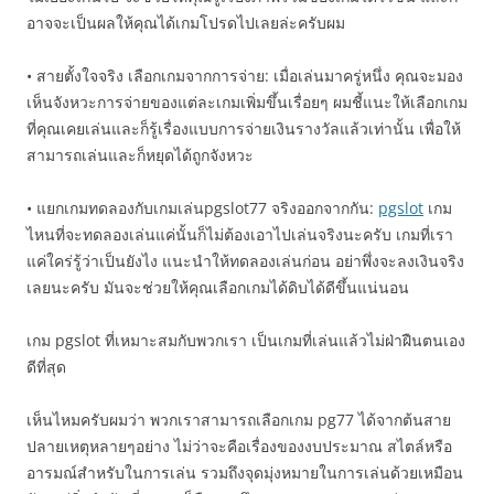
อาจจะเป็นผลให้คุณได้เกมโปรดไปเลยล่ะครับผม
• สายตั้งใจจริง เลือกเกมจากการจ่าย: เมื่อเล่นมาครู่หนึ่ง คุณจะมอง
เห็นจังหวะการจ่ายของแต่ละเกมเพิ่มขึ้นเรื่อยๆ ผมชี้แนะให้เลือกเกม
ที่คุณเคยเล่นและก็รู้เรื่องแบบการจ่ายเงินรางวัลแล้วเท่านั้น เพื่อให้
สามารถเล่นและก็หยุดได้ถูกจังหวะ
• แยกเกมทดลองกับเกมเล่นpgslot77 จริงออกจากกัน:
pgslot
เกม
ไหนที่จะทดลองเล่นแค่นั้นก็ไม่ต้องเอาไปเล่นจริงนะครับ เกมที่เรา
แค่ใคร่รู้ว่าเป็นยังไง แนะนำให้ทดลองเล่นก่อน อย่าพึ่งจะลงเงินจริง
เลยนะครับ มันจะช่วยให้คุณเลือกเกมได้ดิบได้ดีขึ้นแน่นอน
เกม pgslot ที่เหมาะสมกับพวกเรา เป็นเกมที่เล่นแล้วไม่ฝ่าฝืนตนเอง
ดีที่สุด
เห็นไหมครับผมว่า พวกเราสามารถเลือกเกม pg77 ได้จากต้นสาย
ปลายเหตุหลายๆอย่าง ไม่ว่าจะคือเรื่องของงบประมาณ สไตล์หรือ
อารมณ์สำหรับในการเล่น รวมถึงจุดมุ่งหมายในการเล่นด้วยเหมือน