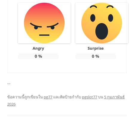
Angry
Surprise
0
%
0
%
…
ข้อความนี้ถูกเขียนใน
pg77
และติดป้ายกำกับ
pgslot77
บน
5 กุมภาพันธ์
2026