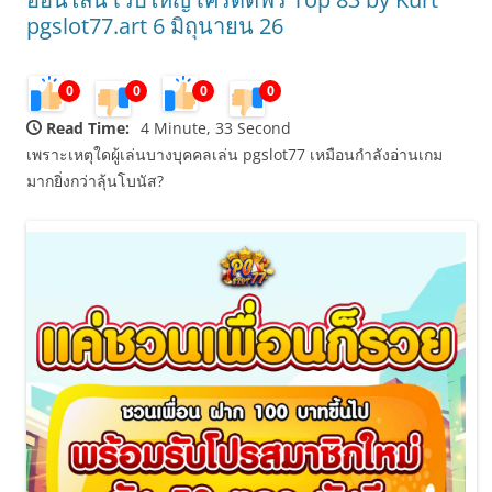
pgslot77.art 6 มิถุนายน 26
0
0
0
0
Read Time:
4 Minute, 33 Second
เพราะเหตุใดผู้เล่นบางบุคคลเล่น pgslot77 เหมือนกำลังอ่านเกม
มากยิ่งกว่าลุ้นโบนัส?