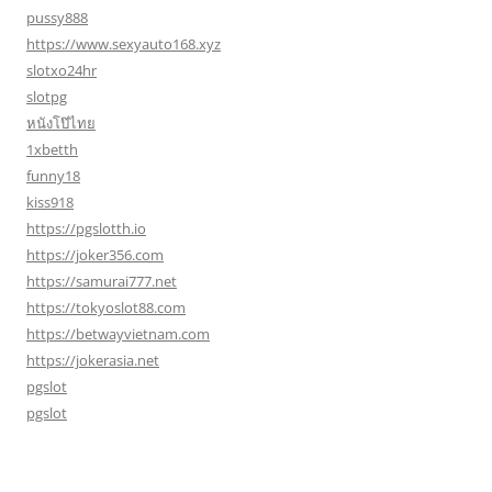
pussy888
https://www.sexyauto168.xyz
slotxo24hr
slotpg
หนังโป๊ไทย
1xbetth
funny18
kiss918
https://pgslotth.io
https://joker356.com
https://samurai777.net
https://tokyoslot88.com
https://betwayvietnam.com
https://jokerasia.net
pgslot
pgslot