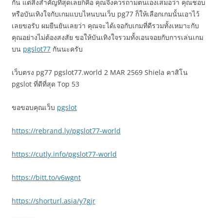
กัน แต่สิ่งสำคัญที่สุดเลยก็คือ คุณจึงควรถามตนเองเสมอว่า คุณชอบ
หรือบันเทิงใจกับเกมแบบไหนบนเว็บ pg77 ก็ให้เลือกเกมนั้นเอาไว้
เลยขอรับ ผมยืนยันเลยว่า คุณจะได้เจอกับเกมที่ดีรวมทั้งเหมาะกับ
คุณอย่างไม่ต้องสงสัย ขอให้บันเทิงใจรวมทั้งเอนจอยกับการเล่นเกม
บน
pgslot77
กันนะครับ
เว็บตรง pg77 pgslot77.world 2 MAR 2569 Shiela คาสิโน
pgslot ที่ดีที่สุด Top 53
ขอขอบคุณเว็บ
pgslot
https://rebrand.ly/pgslot77-world
https://cutly.info/pgslot77-world
https://bitt.to/v6wgnt
https://shorturl.asia/y7gjr