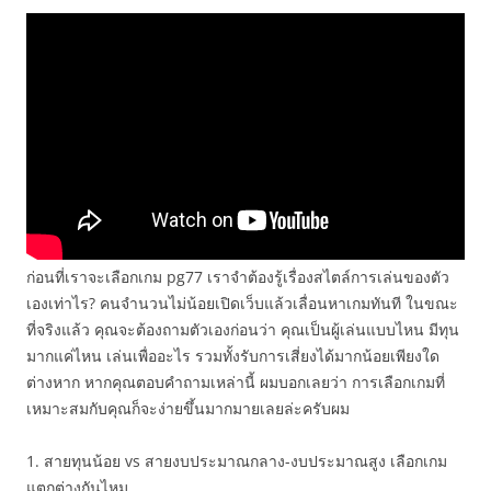
ก่อนที่เราจะเลือกเกม pg77 เราจำต้องรู้เรื่องสไตล์การเล่นของตัว
เองเท่าไร? คนจำนวนไม่น้อยเปิดเว็บแล้วเลื่อนหาเกมทันที ในขณะ
ที่จริงแล้ว คุณจะต้องถามตัวเองก่อนว่า คุณเป็นผู้เล่นแบบไหน มีทุน
มากแค่ไหน เล่นเพื่ออะไร รวมทั้งรับการเสี่ยงได้มากน้อยเพียงใด
ต่างหาก หากคุณตอบคำถามเหล่านี้ ผมบอกเลยว่า การเลือกเกมที่
เหมาะสมกับคุณก็จะง่ายขึ้นมากมายเลยล่ะครับผม
1. สายทุนน้อย vs สายงบประมาณกลาง-งบประมาณสูง เลือกเกม
แตกต่างกันไหม