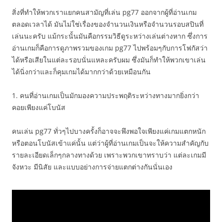
สิ่งที่ทำให้พวกเราแยกคนสามัญที่เล่น pg77 ออกจากผู้ที่อ่านเกม
ตลอดเวลาได้ มันไม่ใช่เรื่องของจำนวนเงินหรือจำนวนรอบสปินที่
เล่นนะครับ แม้กระนั้นมันคือกรรมวิธีดูระหว่างเล่นต่างหาก ซึ่งการ
อ่านเกมก็คือการดูภาพรวมของเกม pg77 ไปพร้อมๆกับการโฟกัสว่า
ได้หรือเสียในแต่ละรอบนั่นแหละครับผม ซึ่งมันก็ทำให้พวกเขาเล่น
ได้นิ่งกว่าและก็คุมเกมได้มากกว่าด้วยเหมือนกัน
1. คนที่อ่านเกมเป็นมักมองความประพฤติระหว่างทางมากยิ่งกว่า
คอยเพียงแค่โบนัส
คนเล่น pg77 ทั่วๆไปบางครั้งก็อาจจะพึงพอใจเพียงแค่เกมแตกหนัก
หรือตอนโบนัสเข้าแค่นั้น แต่ว่าผู้ที่อ่านเกมเป็นจะให้ความสำคัญกับ
รายละเอียดเล็กๆกลางทางด้วย เพราะพวกเขาทราบว่า แต่ละเกมมี
จังหวะ มีนิสัย และแบบอย่างการจ่ายแตกต่างกันนั่นเอง