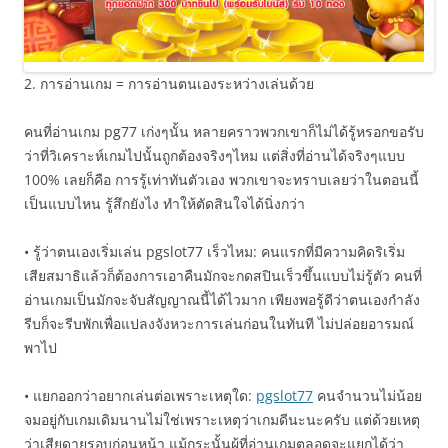
2. การอ่านเกม = การอ่านตนเองระหว่างเล่นด้วย
คนที่อ่านเกม pg77 เก่งๆนั้น หลายคราวพวกเขาก็ไม่ได้รู้หรอกขอรับ
ว่าที่วิเคราะห์เกมไปนั้นถูกต้องจริงๆไหม แต่สิ่งที่อ่านได้จริงๆแบบ
100% เลยก็คือ การรู้เท่าทันตัวเอง พวกเขาจะทราบเลยว่าในตอนนี้
เป็นแบบไหน รู้สึกยังไง ทำให้ตัดสินใจได้นิ่งกว่า
• รู้ว่าตนเองเริ่มเล่น pgslot77 เร็วไหม: คนแรกที่มีความคิดริเริ่ม
เสียสมาธิแล้วก็ต้องการเอาคืนมักจะกดสปินเร็วขึ้นแบบไม่รู้ตัว คนที่
อ่านเกมเป็นมักจะจับสัญญาณนี้ได้ไวมาก เพียงพอรู้ดีว่าตนเองกำลัง
รีบก็จะรีบพักเพื่อแปลงจังหวะการเล่นก่อนในทันที ไม่ปล่อยอารมณ์
พาไป
• แยกออกว่าอยากเล่นต่อเพราะเหตุใด:
pgslot77
คนจำนวนไม่น้อย
จมอยู่กับเกมเดิมนานไม่ใช่เพราะเหตุว่าเกมดีนะนะครับ แต่ด้วยเหตุ
ว่าเสียดายรอบก่อนหน้า แม้กระนั้นผู้ที่อ่านเกมตลอดจะแยกได้ว่า