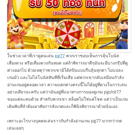
ในช่วงเวลาที่เราดูคนเล่น
pg77
พวกเราชอบเห็นการลุ้นโบนัส
เสี่ยงดวง หรือเสี่ยงดวงกันหมด แต่ถ้าพิจารณาดีๆมันจะมีบางกรุ๊ปที่ดู
ต่างออกไป ด้วยเหตุว่าพวกเขามิได้สปินแบบรีบลุ้นทุกตา ไม่แปลง
เกมมั่ว และไม่ไล่โบนัสทันทีที่เริ่มเสีย แต่พวกเขากลับเสมือนกำลัง
อ่านเกมอยู่ตลอดเวลา ความแตกต่างตรงนี้ไม่ได้อยู่ที่ดวงในการเล่น
อย่างเดียวนะครับ แต่ว่ามันอยู่ที่แนวทางการมองดูเกม pgslot77
ของแต่ละคนด้วย สำหรับพวกเขา สล็อตไม่ใช่แค่โชค แต่ว่าเป็นเกม
เดิมพันที่จำต้องอาศัยการสังเกตและก็พินิจพิจารณาด้วยนั่นเอง
เพราะอะไรบางบุคคลเล่นราวกับกำลังอ่านเกม pg77 มากกว่ากด
เล่นเฉยๆ