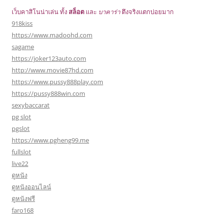
เว็บคาสิโนน่าเล่น ทั้ง
สล็อต
และ
บาคาร่า
ตึงจริงแตกบ่อยมาก
918kiss
https://www.madoohd.com
sagame
https://joker123auto.com
http://www.movie87hd.com
https://www.pussy888play.com
https://pussy888win.com
sexybaccarat
pg slot
pgslot
https://www.pgheng99.me
fullslot
live22
ดูหนัง
ดูหนังออนไลน์
ดูหนังฟรี
faro168