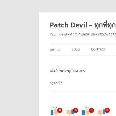
Patch Devil – ทุกที่ทุ
Patch Devil – ความสนุกและแพตช์สุดเจ๋งรอคุณที่
หน้าแรก
BLOG
CONTACT
คลังเก็บหมวดหมู่:
PGSLOT77
pgslot77
0
0
0
0