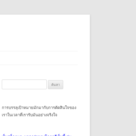
ค้นหา
สำหรับ:
การบรรลุเป้าหมายมักมากับการตัดสินใจของ
เราในเวลาที่เรารับมันอย่างจริงใจ