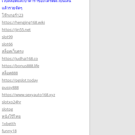
เว็บสล็อตและบาคาร่าของโครตดีเว็บนี้เล่น
แล้วรวยจัดๆ
โจ๊กเกอร์123
https://hengjing168.wiki
https://jin55.net
slot99
slot66
สล็อตเว็บตรง
https://judhai168.co
https://bonus888.life
สล็อต888
https://pgslot.today
pussy888
https://www.sexyauto168.xyz
slotxo24hr
slotpg
หนังโป๊ไทย
1xbetth
funny18