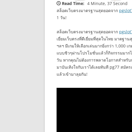
Read Time:
4 Minute, 37 Second
สล็อตเว็บตรงมาตรฐานสุดยอดจาก
pgslot
1 วัน!
สล็อตเว็บตรงมาตรฐานสุดยอดจาก
pgslot
เยี่ยมเว็บตรงที่ดีเยี่ยมที่สุดในไทย มาตฐ
ฯลฯ มีเกมให้เลือกเล่นมากยิ่งกว่า 1,000 เ
แบบชิวๆผ่านโปรโมชั่นแล้วก็กิจกรรมมากไม
วัน หากคุณไม่ต้องการพลาดโอกาสสำหรับการ
มาบันเทิงใจกับเราได้เลยทันที pg77 สมัครแ
แล้วเข้ามาลุยกัน!