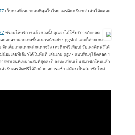
77
เว็บตรงที่เหมาะสมที่สุดในไทย เครดิตฟรีมาก! เล่นได้ตลอด
77
พร้อมให้บริการแล้วช่วงนี้! คุณจะได้ใช้บริการกับยอด
านสุดยอดจากค่ายเกมชั้นแนวหน้าอย่าง pgslot และก็ค่ายเกม
กม จัดเต็มเกมแตกหนักแตกจริง เครดิตฟรีเพียบ! รับเครดิตฟรีได้
่น้อยเลยทีเดียวได้ในทันที เล่นเกม pg77 แบบฟินๆได้ตลอด 1
ทำเงินที่เหมาะสมที่สุดล่ะก็ ลงทะเบียนเป็นสมาชิกใหม่แล้ว
ล้วรับเครดิตฟรีได้อีกด้วย อย่ารอช้า สมัครเป็นสมาชิกใหม่