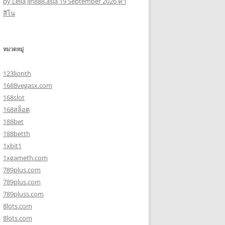
by Lelia Jin888.asia 19 September 2026 คา
สิโน
หมวดหมู่
123lionth
1688vegasx.com
168slot
168สล็อต
188bet
188betth
1xbit1
1xgameth.com
789plus.com
789plus.com
789pluss.com
8lots.com
8lots.com