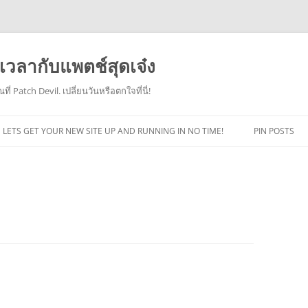
กเวลากับแพตช์สุดเจ๋ง
 Patch Devil. เปลี่ยนวันหรือตกใจที่นี่!
ข้าม
ไป
LETS GET YOUR NEW SITE UP AND RUNNING IN NO TIME!
PIN POSTS
ยัง
เนื้อหา