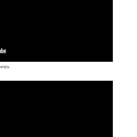
าดทุน