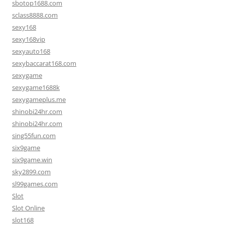
sbotop1688.com
sclass8888.com
sexy168
sexy168vip
sexyauto168
sexybaccarat168.com
sexygame
sexygame1688k
sexygameplus.me
shinobi24hr.com
shinobi24hr.com
sing55fun.com
six9game
six9game.win
sky2899.com
sl99games.com
Slot
Slot Online
slot168