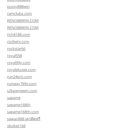
pussy888win
ramclubx.com
RENO88WIN.COM
RENO88WIN.COM
rich8188.com
rizzbetx.com
rockstar66
royal558
royal99y.com
royaleluxee.com
run24pro.com
runway789s.com
s2kgamewin.com
sagame
sagame168th
sagame168th.com
sawan888 เครดิตฟรี
sbobet168