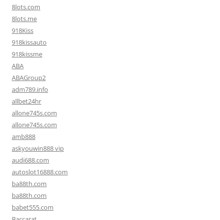
8lots.com
8lots.me
918Kiss
918kissauto
918kissme
ABA
ABAGroup2
adm789.info
allbet24hr
allone745s.com
allone745s.com
amb888
askyouwin888 vip
audi688.com
autoslot16888.com
ba88th.com
ba88th.com
babet555.com
Baccarat