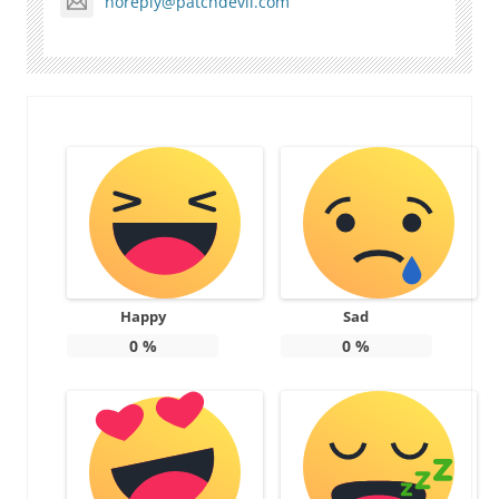
noreply@patchdevil.com
Happy
Sad
0
%
0
%