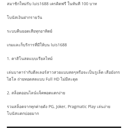
สมาชิกใหม่รับ luis1688 เครดิตฟรี ในทันที 100 บาท
โบนัสเงินฝากรายวัน
ระบบคืนยอดเสียทุกอาทิตย์
เกมและก็บริการที่มีให้บน luis1688
1. คาสิโนสดแบบเรียลไทม์
เล่นบาคาร่ากับดีลเลอร์สาวสวยแบบสดๆหรือจะเป็นรูเล็ต เสือมังกร
ไฮโล ถ่ายทอดสดแบบ Full HD ไม่มีสะดุด
2. สล็อตออนไลน์แจ็คพอตแตกง่าย
รวมสล็อตจากทุกค่ายดัง PG, Joker, Pragmatic Play เล่นง่าย
โบนัสแตกบ่อยมาก