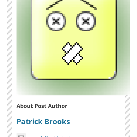
About Post Author
Patrick Brooks