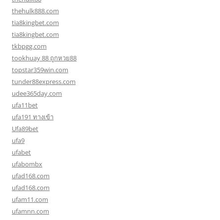
thehulk888.com
tia8kingbet.com
tia8kingbet.com
tkbpgg.com
tookhuay 88 ถูกหวย88
topstar359win.com
tunder88express.com
udee365day.com
ufa11bet
ufa191 ทางเข้า
Ufa89bet
ufa9
ufabet
ufabombx
ufad168.com
ufad168.com
ufam11.com
ufamnn.com