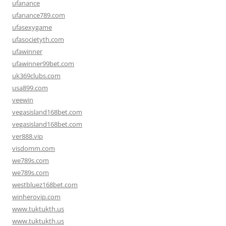
ufanance
ufanance789.com
ufasexygame
ufasocietyth.com
ufawinner
ufawinner99bet.com
uk369clubs.com
usa899.com
veewin
vegasisland168bet.com
vegasisland168bet.com
ver888.vip
visdomm.com
we789s.com
we789s.com
westbluez168bet.com
winherovip.com
www.tuktukth.us
www.tuktukth.us