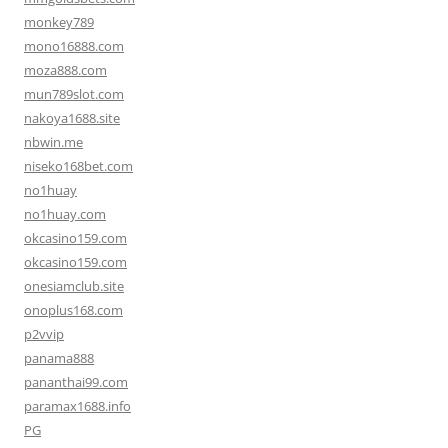
monkey789
mono16888.com
moza888.com
mun789slot.com
nakoya1688.site
nbwin.me
niseko168bet.com
no1huay
no1huay.com
okcasino159.com
okcasino159.com
onesiamclub.site
onoplus168.com
p2vvip
panama888
pananthai99.com
paramax1688.info
PG