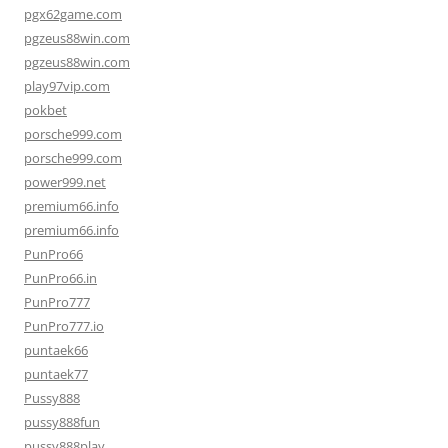
pgx62game.com
pgzeus88win.com
pgzeus88win.com
play97vip.com
pokbet
porsche999.com
porsche999.com
power999.net
premium66.info
premium66.info
PunPro66
PunPro66.in
PunPro777
PunPro777.io
puntaek66
puntaek77
Pussy888
pussy888fun
pussy888play