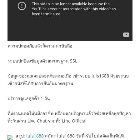
ความปลอดภัยแล้วก็ความน่านับถือ
ระบบปกป้องข้อมูลด้วยมาตรฐาน SSL
ข้อมูลของคุณจะปลอดภัยเสมอเมื่อ เข้าระบบ luis1688 ด้วยระบบ
เข้ารหัสที่ได้รับการยืนยันมาตรฐาน
บริการดูแลลูกค้า 1 วัน
ทีมงานแอดไม่นมืออาชีพ พร้อมตอบปัญหาแล้วก็ช่วยเหลือทุกปัญหา
ทั้งวันผ่าน Live Chat รวมทั้ง Line Official
สรุป:
luis1688
สมัคร luis1688 วันนี้ รับโบนัสจัดเต็มทันที