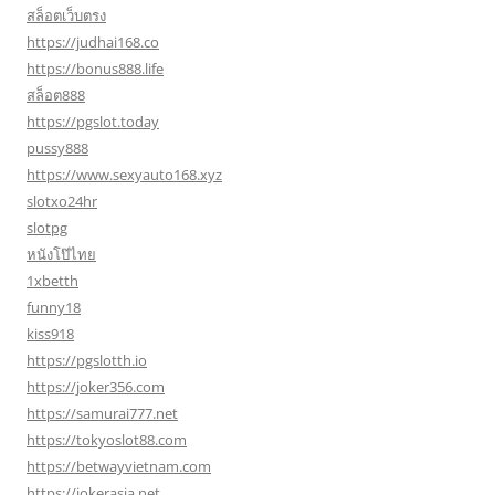
สล็อตเว็บตรง
https://judhai168.co
https://bonus888.life
สล็อต888
https://pgslot.today
pussy888
https://www.sexyauto168.xyz
slotxo24hr
slotpg
หนังโป๊ไทย
1xbetth
funny18
kiss918
https://pgslotth.io
https://joker356.com
https://samurai777.net
https://tokyoslot88.com
https://betwayvietnam.com
https://jokerasia.net