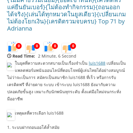
แค่ยืนยันเบอร์}{ไม่ต้องทำกิจกรรม}{ถอนออก
ได้จริง}{เล่นได้ทุกหมวดในยูสเดียว}{เปลี่ยนเกม
ไม่ต้องโยกเงิน}{เครดิตรวมจบครบ} Top 71 by
Adrianna
0
0
0
0
Read Time:
2 Minute, 6 Second
ในยุคที่ความสะดวกสบายเป็นเรื่องจำเป็น
luis1688
เปลี่ยนเป็น
แพลตฟอร์มพนันออนไลน์ที่ตอบโจทย์ผู้เล่นไทยได้อย่างสมบูรณ์
ไม่ว่าจะเป็นการ สมัครเป็นสมาชิก luis1688 ที่เร็ว หรือการรับ
เครดิตฟรี ที่ง่ายดาย ระบบ เข้าระบบ luis1688 ยังมากับความ
ปลอดภัยขั้นสูง เหมาะกับนักพนันทุกระดับ ตั้งแต่มือใหม่จนกระทั่ง
มืออาชีพ
เหตุผลที่ควรเลือก luis1688
1. ระบบฝากถอนออโต้ล้ำสมัย