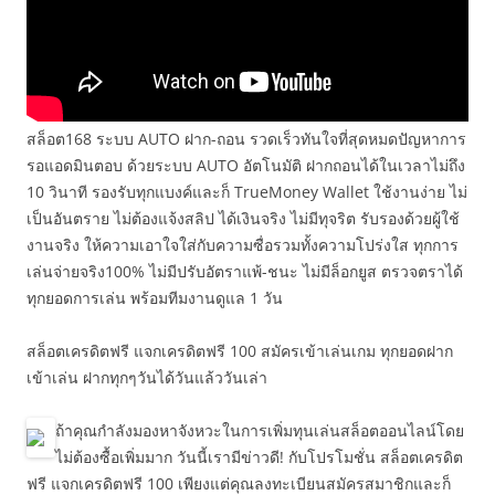
สล็อต168 ระบบ AUTO ฝาก-ถอน รวดเร็วทันใจที่สุดหมดปัญหาการ
รอแอดมินตอบ ด้วยระบบ AUTO อัตโนมัติ ฝากถอนได้ในเวลาไม่ถึง
10 วินาที รองรับทุกแบงค์และก็ TrueMoney Wallet ใช้งานง่าย ไม่
เป็นอันตราย ไม่ต้องแจ้งสลิป ได้เงินจริง ไม่มีทุจริต รับรองด้วยผู้ใช้
งานจริง ให้ความเอาใจใส่กับความซื่อรวมทั้งความโปร่งใส ทุกการ
เล่นจ่ายจริง100% ไม่มีปรับอัตราแพ้-ชนะ ไม่มีล็อกยูส ตรวจตราได้
ทุกยอดการเล่น พร้อมทีมงานดูแล 1 วัน
สล็อตเครดิตฟรี แจกเครดิตฟรี 100 สมัครเข้าเล่นเกม ทุกยอดฝาก
เข้าเล่น ฝากทุกๆวันได้วันแล้ววันเล่า
ถ้าคุณกำลังมองหาจังหวะในการเพิ่มทุนเล่นสล็อตออนไลน์โดย
ไม่ต้องซื้อเพิ่มมาก วันนี้เรามีข่าวดี! กับโปรโมชั่น สล็อตเครดิต
ฟรี แจกเครดิตฟรี 100 เพียงแต่คุณลงทะเบียนสมัครสมาชิกและก็