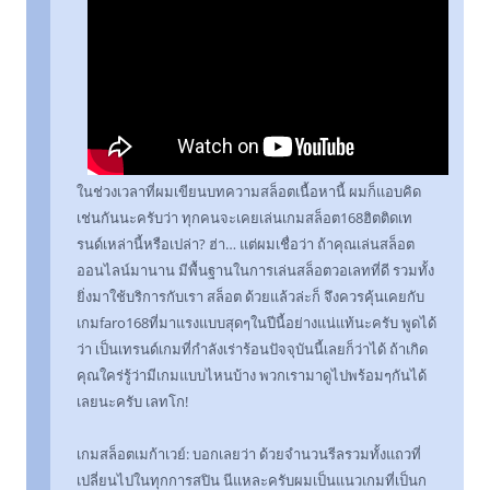
ในช่วงเวลาที่ผมเขียนบทความสล็อตเนื้อหานี้ ผมก็แอบคิด
เช่นกันนะครับว่า ทุกคนจะเคยเล่นเกมสล็อต168ฮิตติดเท
รนด์เหล่านี้หรือเปล่า? ฮ่า… แต่ผมเชื่อว่า ถ้าคุณเล่นสล็อต
ออนไลน์มานาน มีพื้นฐานในการเล่นสล็อตวอเลทที่ดี รวมทั้ง
ยิ่งมาใช้บริการกับเรา สล็อต ด้วยแล้วล่ะก็ จึงควรคุ้นเคยกับ
เกมfaro168ที่มาแรงแบบสุดๆในปีนี้อย่างแน่แท้นะครับ พูดได้
ว่า เป็นเทรนด์เกมที่กำลังเร่าร้อนปัจจุบันนี้เลยก็ว่าได้ ถ้าเกิด
คุณใคร่รู้ว่ามีเกมแบบไหนบ้าง พวกเรามาดูไปพร้อมๆกันได้
เลยนะครับ เลทโก!
เกมสล็อตเมก้าเวย์: บอกเลยว่า ด้วยจำนวนรีลรวมทั้งแถวที่
เปลี่ยนไปในทุกการสปิน นีแหละครับผมเป็นแนวเกมที่เป็นก