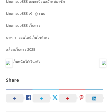
khumsup888 ลงทะเบียนสมัครสมาชิก
khumsup888 เข้าสู่ระบบ
khumsup888 เว็บตรง
บาคาร่าออนไลน์เว็บไซต์ตรง
สล็อตเว็บตรง 2025
เว็บพนันได้เงินจริง
Share