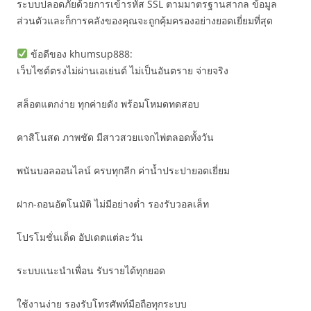
ระบบปลอดภัยด้วยการเข้ารหัส SSL ตามมาตรฐานสากล ข้อมูล
ส่วนตัวและก็การคลังของคุณจะถูกคุ้มครองอย่างยอดเยี่ยมที่สุด
ข้อดีของ khumsup888:
เว็บไซต์ตรงไม่ผ่านเอเย่นต์ ไม่เป็นอันตราย จ่ายจริง
สล็อตแตกง่าย ทุกค่ายดัง พร้อมโหมดทดสอบ
คาสิโนสด ภาพชัด มีสาวสวยแจกไพ่ตลอดทั้งวัน
พนันบอลออนไลน์ ครบทุกลีก ค่าน้ำประปายอดเยี่ยม
ฝาก-ถอนอัตโนมัติ ไม่มีอย่างต่ำ รองรับวอลเล็ท
โปรโมชั่นเด็ด อัปเดตแต่ละวัน
ระบบแนะนำเพื่อน รับรายได้ทุกยอด
ใช้งานง่าย รองรับโทรศัพท์มือถือทุกระบบ