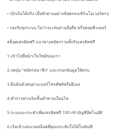
• เบิกเงินได้จริง เมื่อทำตามอย่างข้อตกลงเทิร์นโอเวอร์ครบ
• รองรับทุกระบบ ไม่ว่าจะเล่นผ่านมือถือ หรือคอมพิวเตอร์
สล็อตเครดิตฟรี แนวทางสมัครรวมทั้งรับเครดิตฟรี
1.เข้าไปที่หน้าเว็บไซต์ของเรา
2.กดปุ่ม “สมัครสมาชิก” และกรอกข้อมูลให้ครบ
3.ยืนยันตัวตนผ่านเบอร์โทรศัพท์หรืออีเมล
4.ทำการฝากเงินขั้นต่ำตามเงื่อนไข
5.ระบบจะกระทำเพิ่มเครดิตฟรี 100 เข้าบัญชีอัตโนมัติ
6.เริ่มเข้าเล่นเกมสล็อตที่คุณประทับใจได้ในทันที!