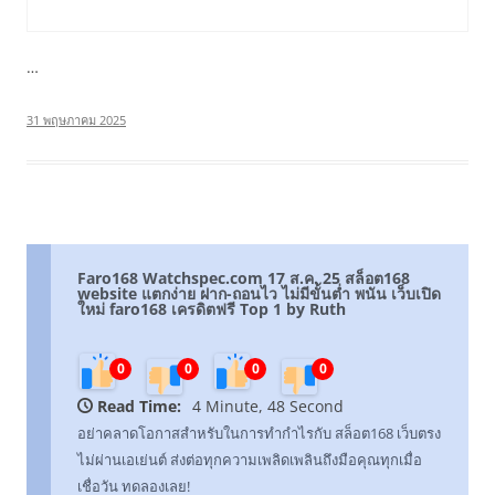
…
31 พฤษภาคม 2025
Faro168 Watchspec.com 17 ส.ค. 25 สล็อต168
website แตกง่าย ฝาก-ถอนไว ไม่มีขั้นต่ำ พนัน เว็บเปิด
ใหม่ faro168 เครดิตฟรี Top 1 by Ruth
0
0
0
0
Read Time:
4 Minute, 48 Second
อย่าคลาดโอกาสสำหรับในการทำกำไรกับ สล็อต168 เว็บตรง
ไม่ผ่านเอเย่นต์ ส่งต่อทุกความเพลิดเพลินถึงมือคุณทุกเมื่อ
เชื่อวัน ทดลองเลย!