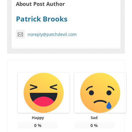
About Post Author
Patrick Brooks
noreply@patchdevil.com
Happy
Sad
0
%
0
%