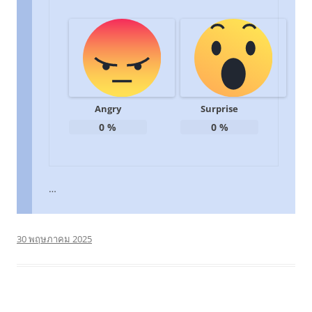
Angry
Surprise
0
%
0
%
…
30 พฤษภาคม 2025