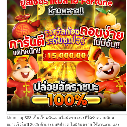
khumsup888 เป็นเว็บพนันออนไลน์ครบวงจรที่ได้รับความนิยม
อย่างเร็วในปี 2025 ด้วยระบบที่ล้ำยุค ไม่มีอันตราย ใช้งานง่าย และ