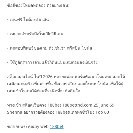
ข้อดีของโหมดทดลอง ตัวอย่างเช่น:
• เล่นฟรี ไม่ต้องฝากเงิน
• เหมาะสำหรับมือใหม่ฝึกวิธีเล่น
• ทดสอบฟีพบร์ของเกม ดังเช่นว่า ฟรีสปิน โบนัส
• ใช้ดูอัตราการจ่ายแล้วก็ต้นแบบเกมก่อนลงเงินจริง
สล็อตออนไลน์ ในปี 2026 หลายแพลตฟอร์มพัฒนาโหมดทดสอบให้
เสมือนเกมจริงเพิ่มมากขึ้น ทั้งภาพ เสียง และก็ระบบโบนัส เพื่อให้ผู้
เล่นเข้าใจเกมได้ก่อนที่จะคิดที่จะตัดสินใจ
ทางเข้า สล็อตเว็บตรง 188bet 188betthd.com 25 June 69
Shenna อยากรวยต้องลอง 188betแตกทุกชั่วโมง Top 60
ขอขอบพระคุณby web
188bet