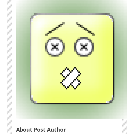
About Post Author