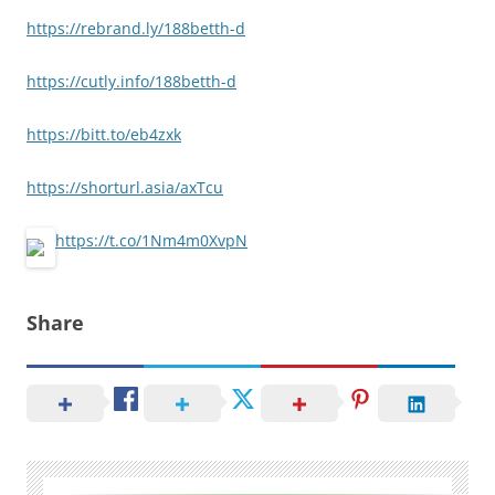
https://rebrand.ly/188betth-d
https://cutly.info/188betth-d
https://bitt.to/eb4zxk
https://shorturl.asia/axTcu
https://t.co/1Nm4m0XvpN
Share