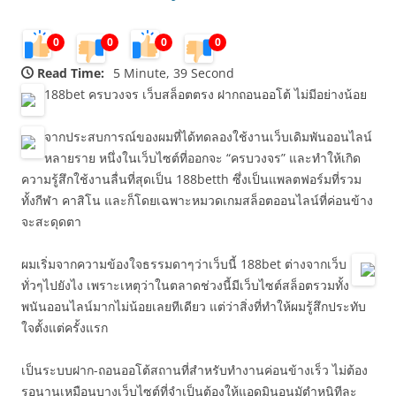
0
0
0
0
Read Time:
5 Minute, 39 Second
188bet ครบวงจร เว็บสล็อตตรง ฝากถอนออโต้ ไม่มีอย่างน้อย
จากประสบการณ์ของผมที่ได้ทดลองใช้งานเว็บเดิมพันออนไลน์
หลายราย หนึ่งในเว็บไซต์ที่ออกจะ “ครบวงจร” และทำให้เกิด
ความรู้สึกใช้งานลื่นที่สุดเป็น 188betth ซึ่งเป็นแพลตฟอร์มที่รวม
ทั้งกีฬา คาสิโน และก็โดยเฉพาะหมวดเกมสล็อตออนไลน์ที่ค่อนข้าง
จะสะดุดตา
ผมเริ่มจากความข้องใจธรรมดาๆว่าเว็บนี้ 188bet ต่างจากเว็บ
ทั่วๆไปยังไง เพราะเหตุว่าในตลาดช่วงนี้มีเว็บไซต์สล็อตรวมทั้ง
พนันออนไลน์มากไม่น้อยเลยทีเดียว แต่ว่าสิ่งที่ทำให้ผมรู้สึกประทับ
ใจตั้งแต่ครั้งแรก
เป็นระบบฝาก-ถอนออโต้สถานที่สำหรับทำงานค่อนข้างเร็ว ไม่ต้อง
รอนานเหมือนบางเว็บไซต์ที่จำเป็นต้องให้แอดมินอนุมัตำหนิทีละ