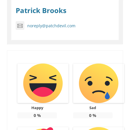
Patrick Brooks
noreply@patchdevil.com
Happy
Sad
0
%
0
%