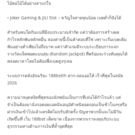
ไม้ต่อไม้ได้อย่างสาแก่ใจ
• Joker Gaming & JILI Slot – ขวัญใจสายทุนน้อย เบตต่ำก็ปังได้
สำหรับคนใดกันแน่ที่มีงบประมาณจำกัด แต่ว่าต้องการสร้างผล
กำไรหลักพันหลักหมื่น สองค่ายนี้เป็นคำตอบที่ใช่ เพราะเริ่มเบตเดิม
พันอย่างต่ำเพียงไม่ถึงบาท แต่ว่าตัวเกมมีระบบระเบียบการแจก
รางวัลแจ็คพอตแบบสุ่ม (Random Jackpot) ที่พร้อมจะร่วงทับคุณได้
ตลอดเวลาโดยไม่ต้องพึ่งเบตสูงๆเลย
ระบบการคลังอัจฉริยะ 188betth ฝาก-ถอนออโต้ เร็วที่สุดในสมัย
2026
ความน่าหงุดหงิดที่สุดของนักพนันเป็นการที่เล่นได้กำไรแล้ว แต่
จำเป็นต้องมานั่งรอคอยแอดมินอนุมัตำหนิยอดถอนเป็นชั่วโมงๆหรือ
ฝากเงินเข้าไปแล้วเครดิตไม่ปรับสักครั้ง ปัญหาพวกนั้นจะไม่มีวัน
เกิดขึ้นที่ เว็บ 188bet เด็ดขาด เนื่องจากพวกเราลงทุนกับระบบ
ธุรกรรมทางด้านการเงินที่ล้ำยุคที่สุด