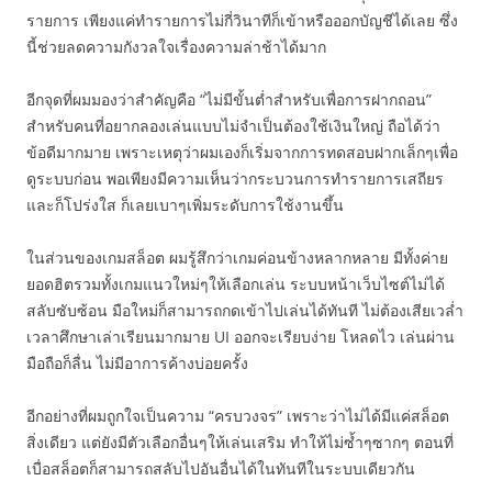
รายการ เพียงแค่ทำรายการไม่กี่วินาทีก็เข้าหรือออกบัญชีได้เลย ซึ่ง
นี้ช่วยลดความกังวลใจเรื่องความล่าช้าได้มาก
อีกจุดที่ผมมองว่าสำคัญคือ “ไม่มีขั้นต่ำสำหรับเพื่อการฝากถอน”
สำหรับคนที่อยากลองเล่นแบบไม่จำเป็นต้องใช้เงินใหญ่ ถือได้ว่า
ข้อดีมากมาย เพราะเหตุว่าผมเองก็เริ่มจากการทดสอบฝากเล็กๆเพื่อ
ดูระบบก่อน พอเพียงมีความเห็นว่ากระบวนการทำรายการเสถียร
และก็โปร่งใส ก็เลยเบาๆเพิ่มระดับการใช้งานขึ้น
ในส่วนของเกมสล็อต ผมรู้สึกว่าเกมค่อนข้างหลากหลาย มีทั้งค่าย
ยอดฮิตรวมทั้งเกมแนวใหม่ๆให้เลือกเล่น ระบบหน้าเว็บไซต์ไม่ได้
สลับซับซ้อน มือใหม่ก็สามารถกดเข้าไปเล่นได้ทันที ไม่ต้องเสียเวล่ำ
เวลาศึกษาเล่าเรียนมากมาย UI ออกจะเรียบง่าย โหลดไว เล่นผ่าน
มือถือก็ลื่น ไม่มีอาการค้างบ่อยครั้ง
อีกอย่างที่ผมถูกใจเป็นความ “ครบวงจร” เพราะว่าไม่ได้มีแค่สล็อต
สิ่งเดียว แต่ยังมีตัวเลือกอื่นๆให้เล่นเสริม ทำให้ไม่ซ้ำๆซากๆ ตอนที่
เบื่อสล็อตก็สามารถสลับไปอันอื่นได้ในทันทีในระบบเดียวกัน