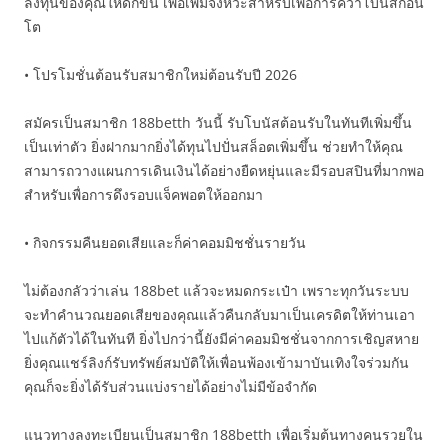
ลงทุนของคุณให้ดกขึ้น เพื่อเพิ่มจังหวะสำหรับเพื่อการคว้าโบนัสก้อน
โต
• โปรโมชั่นต้อนรับสมาชิกใหม่ต้อนรับปี 2026
สมัครเป็นสมาชิก 188betth วันนี้ รับโบนัสต้อนรับในทันทีเพิ่มขึ้น
เป็นเท่าตัว ยิ่งฝากมากยิ่งได้ทุนไปปั่นสล็อตเพิ่มขึ้น ช่วยทำให้คุณ
สามารถวางแผนการเดินเงินได้อย่างยืดหยุ่นและมีรอบสปินที่มากพอ
สำหรับเพื่อการดึงรอบแจ็คพอตให้ออกมา
• กิจกรรมคืนยอดเสียและก็ค่าคอมมิชชั่นรายวัน
ไม่ต้องกลัวว่าเล่น 188bet แล้วจะหมดกระเป๋า เพราะทุกวันระบบ
จะทำคำนวณยอดเสียของคุณแล้วคืนกลับมาเป็นเครดิตให้ท่านเอา
ไปแก้ตัวได้ในทันที ยิ่งไปกว่านี้ยังมีค่าคอมมิชชั่นจากการเชิญสหาย
ยิ่งคุณแชร์ลิงก์รับทรัพย์สมบัติให้เพื่อนพ้องเข้ามาบันเทิงใจร่วมกัน
คุณก็จะยิ่งได้รับส่วนแบ่งรายได้อย่างไม่มีข้อจำกัด
แนวทางลงทะเบียนเป็นสมาชิก 188betth เพื่อเริ่มต้นทางคนรวยใน