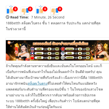
0
0
0
0
Read Time:
7 Minute, 26 Second
188betth สล็อตเว็บตรง ชั้น 1 ตลอดกาล รับประกัน แตกง่ายที่สุด
ในช่วงเวลานี้
ถ้าเกิดคุณกำลังตามหาความยั่งยืนและมั่นคงในโลกออนไลน์ และก็
เบื่อกับการพนันที่เล่นเท่าไรก็มองไม่เห็นผลกำไร ยินดีด้วยครับ! คุณ
ได้เดินทางมาถึงเป้าหมายที่จริงจริงแล้ว เนื่องจากว่านี่คือ 188betth
อาณาจักรพนัน
สล็อตเว็บตรง
ที่ไม่เคยทำให้คนไหนกันแน่ผิดหวัง
แพลตฟอร์มระดับตำนานที่ครองแชมป์ชั้น 1 ในใจของนักแสวงโชค
มาอย่างนาน แล้วก็ในปีนี้พวกเรากลับมาพร้อมด้วยการอัปเกรด
ระบบ 188betth ครั้งยิ่งใหญ่ เพื่อประกันคำว่า โบนัสแตกง่ายที่สุด
ให้ท่านได้สัมผัสเงินล้านก่อนผู้ใดกันแน่