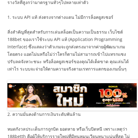
รางวัลที่สูงกว่ามาตรฐานทั่วๆไปหลายเท่าตัว
1. ระบบ API แท้ ส่งตรงจากต่างแดน ไม่มีการล็อคยูสเซอร์
สิ่งสำคัญที่สุดสำหรับการเล่นสล็อตเป็นความเป็นธรรม เว็บไซต์
188bet ของเราใช้ระบบ API แท้ (Application Programming
Interface) ซึ่งแสดงว่าตัวเกมจะถูกส่งตรงมาจากค่ายผู้พัฒนาเกม
โดยตรง แอดไม่นหรือไม่ว่าใครก็ตามไม่สามารถเข้าไปแทรกแซง
ปรับลดจังหวะชนะ หรือล็อคยูสเซอร์ของคุณได้เด็ดขาด คุณเล่นได้
เท่าไร ระบบจะจ่ายให้ตามความจริงตามเรทการแตกของเกมนั้นๆ
2. ความมั่นคงด้านการเงินระดับพันล้าน
หมดกังวลประเด็นการถูกบิด ยอดหาย หรือเว็บปิดหนี เพราะเหตุว่า
188betth คือผู้ให้บริการรายใหญ่ที่มีทุนหมุนเวียนหนาแน่นที่สุด ไม่