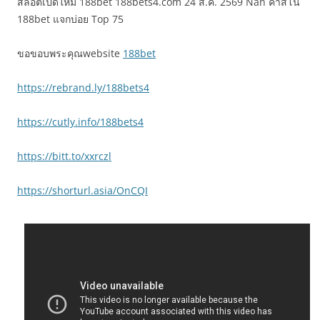
สล็อตเปิดใหม่ 188bet 188bets4.com 24 ส.ค. 2569 Nan คาสิโน
188bet แจกบ่อย Top 75
ขอขอบพระคุณwebsite
188bet
https://rebrand.ly/188bets4
https://cutly.info/188bets4
https://bitt.to/xxrczl
https://shorturl.asia/OnCQI