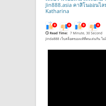
Jin888.asia คาสิโนออนไลน์
Katharina
0
0
0
0
Read Time:
7 Minute, 30 Second
jinda888 เว็บสล็อตของแท้ที่คนเล่นกัน ไม่ล