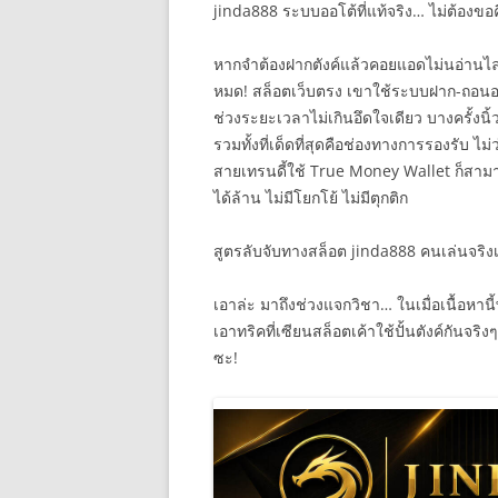
jinda888 ระบบออโต้ที่แท้จริง… ไม่ต้องขอ
หากจำต้องฝากตังค์แล้วคอยแอดไม่นอ่านไลน
หมด! สล็อตเว็บตรง เขาใช้ระบบฝาก-ถอนออโ
ช่วงระยะเวลาไม่เกินอึดใจเดียว บางครั้งน
รวมทั้งที่เด็ดที่สุดคือช่องทางการรองรับ ไม
สายเทรนดี้ใช้ True Money Wallet ก็สา
ได้ล้าน ไม่มีโยกโย้ ไม่มีตุกติก
สูตรลับจับทางสล็อต jinda888 คนเล่นจริงเ
เอาล่ะ มาถึงช่วงแจกวิชา… ในเมื่อเนื้อหา
เอาทริคที่เซียนสล็อตเค้าใช้ปั้นตังค์กันจ
ซะ!