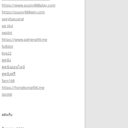
https://www.pussy888play.com
https://pussy888win.com
sexybaccarat
pg slot
pgslot
https://www.pgheng99.me
fullslot
live22
ดูหนัง
ดูหนังออนไลน์
ดูหนังฟรี
faro168
https://hongkong456.me
slot66
คลังเก็บ