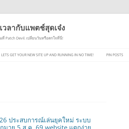
กเวลากับแพตช์สุดเจ๋ง
 Patch Devil. เปลี่ยนวันหรือตกใจที่นี่!
ข้าม
ไป
LETS GET YOUR NEW SITE UP AND RUNNING IN NO TIME!
PIN POSTS
ยัง
เนื้อหา
026 ประสบการณ์เล่นยุคใหม่ ระบบ
ากมาย 5 ส.ค. 69 website แตกง่าย