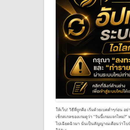
ให้เว็บ! วิธีที่ถูกคือ เริ่มด้วยเบตต่ำๆก่อน
เช็กสเกลของเกมดูว่า “วันนี้เกมแจกไหม?” ห
ไปเฉียดฉิวมา นั่นเป็นสัญญาณเตือนว่าโบนัส