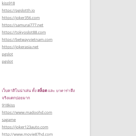
kiss918
https://pgslotth.io
https://joker356.com
https://samurai777.net
https://tokyoslot88.com
https://betwayvietnam.com
https://jokerasia.net
pgslot
pgslot
เว็บคาสิโนน่าเล่น ทั้ง
สล็อต
และ
บาคาร่า
ตึง
จริงแตกบ่อยมาก
918kiss
https://www.madoohd.com
sagame
https://joker123auto.com
http://www.movie87hd.com