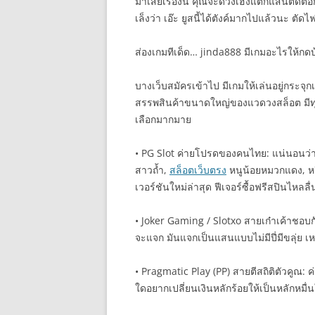
มาเสียเรื่องนี้ คุณจะดวงเฮงแตกแสนติดต่อก
เล็งว่า เอ๊ะ ยูสนี้ได้ตังค์มากไปแล้วนะ ต
ส่องเกมทีเด็ด… jinda888 มีเกมอะไรให้กดบ
บางเว็บสมัครเข้าไป มีเกมให้เล่นอยู่กระจุกเ
สรรพสินค้าขนาดใหญ่ของแวดวงสล็อต มีทุกค่
เลือกมากมาย
• PG Slot ค่ายโปรดของคนไทย: แน่นอนว่าถ้
สาวถ้ำ,
สล็อตเว็บตรง
หนูน้อยหมวกแดง, หรื
เวอร์ชันใหม่ล่าสุด ฟีเจอร์ซื้อฟรีสปินไหล
• Joker Gaming / Slotxo สายเก๋าเค้าชอบ
จะแจก มันแจกเป็นแสนแบบไม่มีปี่มีขลุ่ย เหม
• Pragmatic Play (PP) สายตีสถิติตัวคูณ: ค่
ใดอยากเปลี่ยนเงินหลักร้อยให้เป็นหลักหมื่น