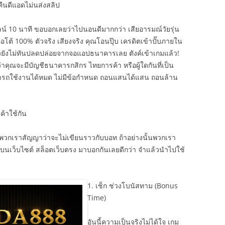
คืนดีแอดไม่นส่งสลิป
์ 10 นาที ขอบอกเลยว่าไปนอนดีมากกว่า เสียอารมณ์วัยรุ่น
ต้ 100% ตัวจริง เสียงจริง คุณโอนปุ๊บ เครดิตเข้าปั๊บภายใน
ิ้วยังไม่ทันปลดปล่อยจากจอแอปธนาคารเลย ตังค์เข้าเกมแล้ว!
่ว่าคุณจะมีบัญชีธนาคารกสิกร ไทยการค้า หรือผู้ใดกันที่เป็น
มารถใช้งานได้หมด ไม่มีข้อกำหนด ถอนแสนได้แสน ถอนล้าน
ค้าใช้กัน
นี้พวกเราสัญญาว่าจะไม่เขียนราวกับบอท ถ้าอย่างนั้นพวกเรา
ริงๆบนเว็บไซต์ สล็อตเว็บตรง มาบอกกันเลยดีกว่า จำแล้วนำไปใช้
1. เช็ก ช่วงโบนัสทาม (Bonus
Time)
อันนี้ความเป็นจริงไม่ได้ใจ เกม