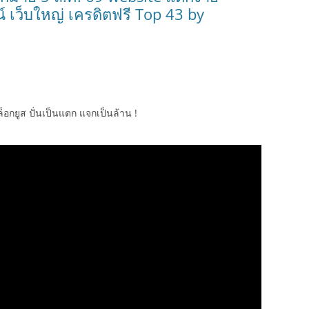
 เว็บใหญ่ เครดิตฟรี Top 43 by
็อกยูส ปั่นเป็นแตก แจกเป็นล้าน !