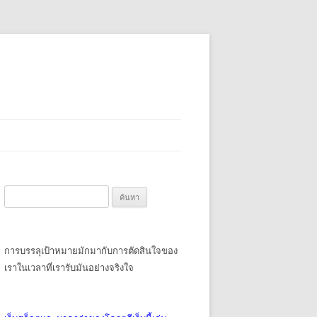
ค้นหา
สำหรับ:
การบรรลุเป้าหมายมักมากับการตัดสินใจของ
เราในเวลาที่เรารับมันอย่างจริงใจ