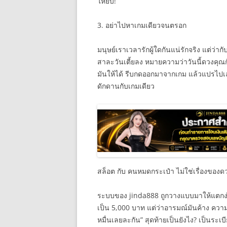
ให้ยับ!
3. อย่าไปหาเกมเดียวจนตรอก
มนุษย์เราเวลารักผู้ใดกันแน่รักจริง แต่ว่าก
สาละวันเตี้ยลง หมายความว่าวันนี้ดวงคุณ
มันให้ได้ รีบกดออกมาจากเกม แล้วแปรไปเล่
ดักดานกับเกมเดียว
สล็อต กับ คนหมดกระเป๋า ไม่ใช่เรื่องของด
ระบบของ jinda888 ถูกวางแบบมาให้แตกง่า
เป็น 5,000 บาท แต่ว่าอารมณ์มันค้าง ความโล
หมื่นเลยละกัน” สุดท้ายเป็นยังไง? เป็นระเ