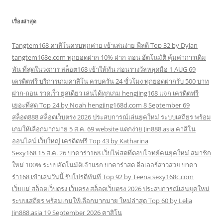
เรื่องล่าสุด
Tangtem168 คาสิโนครบทุกค่าย เข้าเล่นง่าย ฟีลดี Top 32 by Dylan
tangtem168e.com ทุกยอดฝาก 10% ฝาก-ถอน อัตโนมัติ คุ้มค่าการเดิม
พัน ที่สุดในวงการ สล็อต168 เข้าให้ทัน ก่อนรางวัลหลุดมือ 1 AUG 69
เครดิตฟรี บริการเกมคาสิโน ครบครัน 24 ชั่วโมง ทุกยอดฝากรับ 500 บาท
ฝาก-ถอน รวดเร็ว ยูสเดียว เล่นได้ทุกเกม hengjing168 แจก เครดิตฟรี
เยอะที่สุด Top 24 by Noah hengjing168d.com 8 September 69
สล็อต888 สล็อตเว็บตรง 2026 ประสบการณ์เล่นยุคใหม่ ระบบเสถียร พร้อม
เกมให้เลือกมากมาย 5 ส.ค. 69 website แตกง่าย Jin888.asia คาสิโน
ออนไลน์ เว็บใหญ่ เครดิตฟรี Top 43 by Katharina
Sexy168 15 ส.ค. 26 บาคาร่า168 เว็บไพ่สดที่ตอบโจทย์คนยุคใหม่ สมาชิก
ใหม่ 100% ระบบอัตโนมัติเจ้าแรก บาคาร่าสด ดีลเลอร์สาวสวย บาคา
ร่า168 เข้าเล่นวันนี้ รับโปรดีทันที Top 92 by Teena sexy168c.com
เว็บแม่ สล็อตเว็บตรง เว็บตรง สล็อตเว็บตรง 2026 ประสบการณ์เล่นยุคใหม่
ระบบเสถียร พร้อมเกมให้เลือกมากมาย ใหม่ล่าสุด Top 60 by Lelia
Jin888.asia 19 September 2026 คาสิโน