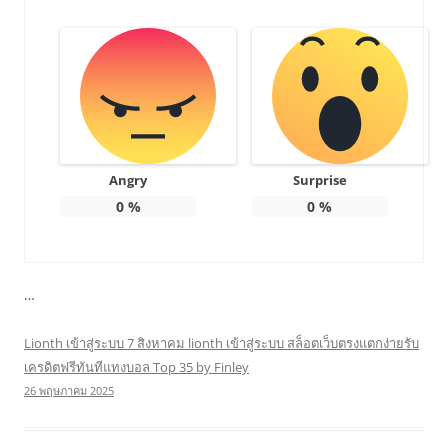
Angry
Surprise
0
%
0
%
…
Lionth เข้าสู่ระบบ 7 สิงหาคม lionth เข้าสู่ระบบ สล็อตเว็บตรงแตกง่ายรับ
เครดิตฟรีทันทีแทงบอล Top 35 by Finley
26 พฤษภาคม 2025