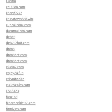
Casino
cc11388.com
chang7777
chinatown888.win
cupcake88x.com
daruma1688.com
debet
dgb222hot.com
dr888
dr888bet.com
dr888bet.com
ek4567.com
enjoy24.fun
erisauto.site
eu369clubs.com
FAFA123
faro168
fcharoenkit168.com
finnivips.com