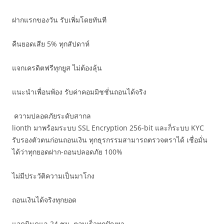
ฝากแรกของวัน รับเพิ่มโดยทันที
คืนยอดเสีย 5% ทุกสัปดาห์
แจกเครดิตฟรีทุกยูส ไม่ต้องลุ้น
แนะนำเพื่อนพ้อง รับค่าคอมมิชชั่นถอนได้จริง
️ ความปลอดภัยระดับสากล
lionth มาพร้อมระบบ SSL Encryption 256-bit และก็ระบบ KYC
รับรองตัวตนก่อนถอนเงิน ทุกธุรกรรมสามารถตรวจตราได้ เชื่อมั่น
ได้ว่าทุกยอดฝาก-ถอนปลอดภัย 100%
ไม่มีประวัติความเป็นมาโกง
ถอนเงินได้จริงทุกยอด
แอดมินดูแล 24 ชม. ตอบเร็วทุกปัญหา