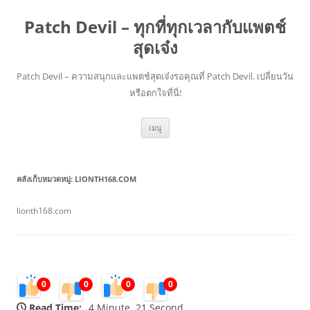
Patch Devil – ทุกที่ทุกเวลากับแพตช์
สุดเจ๋ง
Patch Devil – ความสนุกและแพตช์สุดเจ๋งรอคุณที่ Patch Devil. เปลี่ยนวัน
หรือตกใจที่นี่!
ข้าม
เมนู
ไป
ยัง
เนื้อหา
คลังเก็บหมวดหมู่:
LIONTH168.COM
lionth168.com
0
0
0
0
Read Time:
4 Minute, 21 Second