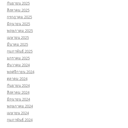
กันยายน 2025
สิงหาคม 2025
กรกฎาคม 2025
มิถุนายน 2025
พฤษภาคม 2025
เมษายน 2025
มีนาคม 2025
กุมภาพันธ์ 2025
มกราคม 2025
ธันวาคม 2024
พฤศจิกายน 2024
ตุลาคม 2024
กันยายน 2024
สิงหาคม 2024
มิถุนายน 2024
พฤษภาคม 2024
เมษายน 2024
กุมภาพันธ์ 2024