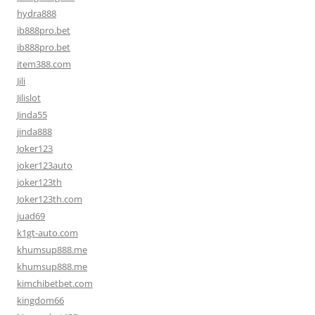
hydra888
ib888pro.bet
ib888pro.bet
item388.com
Jili
Jilislot
Jinda55
jinda888
Joker123
joker123auto
joker123th
Joker123th.com
juad69
k1gt-auto.com
khumsup888.me
khumsup888.me
kimchibetbet.com
kingdom66