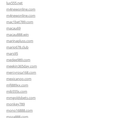
lux555.net
m4newonline.com
m4newonline.com
mac1bet789.com
macau69
macau888.win
marinapluss.com
mario678.club
mars95
medee989.com
meekin365day.com
mercyrosa168.com
mexicanoo.com
mfj889xx.com
mib555s.com
mmgoldsbets.com
monkey789
mono16888.com
moza888.com