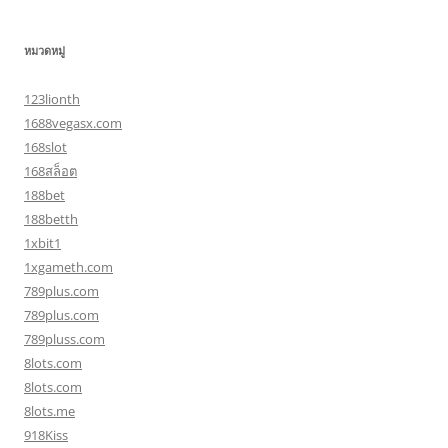
หมวดหมู่
123lionth
1688vegasx.com
168slot
168สล็อต
188bet
188betth
1xbit1
1xgameth.com
789plus.com
789plus.com
789pluss.com
8lots.com
8lots.com
8lots.me
918Kiss