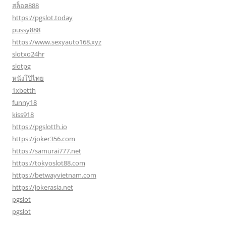
สล็อต888
https://pgslot.today
pussy888
https://www.sexyauto168.xyz
slotxo24hr
slotpg
หนังโป๊ไทย
1xbetth
funny18
kiss918
https://pgslotth.io
https://joker356.com
https://samurai777.net
https://tokyoslot88.com
https://betwayvietnam.com
https://jokerasia.net
pgslot
pgslot