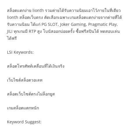
สล็อตแตกง่าย lionth รวมค่ายได้รับความนิยมเอาไว้ภายในที่เดียว
lionth สล็อตเว็บตรง คัดเลือกเฉพาะเกมสล็อตแตกง่ายจากค่ายที่ได้
รับความนิยม ได้แก่ PG SLOT, Joker Gaming, Pragmatic Play,
JILI ทุกเกมมี RTP สูง โบนัสออกบ่อยครั้ง ซื้อฟรีสปินได้ ทดสอบเล่น
ได้ฟรี
LSI Keywords:
สล็อตโทรศัพท์เคลื่อนที่ได้เงินจริง
เว็บไซต์สล็อตวอเลท
สล็อตเว็บไซต์ตรงไม่ล็อกยูส
เกมสล็อตแตกหนัก
Keyword Suggest: