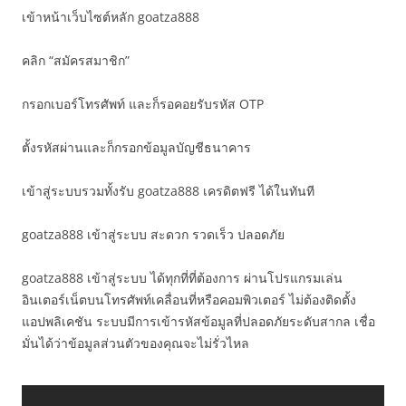
เข้าหน้าเว็บไซต์หลัก goatza888
คลิก “สมัครสมาชิก”
กรอกเบอร์โทรศัพท์ และก็รอคอยรับรหัส OTP
ตั้งรหัสผ่านและก็กรอกข้อมูลบัญชีธนาคาร
เข้าสู่ระบบรวมทั้งรับ goatza888 เครดิตฟรี ได้ในทันที
goatza888 เข้าสู่ระบบ สะดวก รวดเร็ว ปลอดภัย
goatza888 เข้าสู่ระบบ ได้ทุกที่ที่ต้องการ ผ่านโปรแกรมเล่น
อินเตอร์เน็ตบนโทรศัพท์เคลื่อนที่หรือคอมพิวเตอร์ ไม่ต้องติดตั้ง
แอปพลิเคชัน ระบบมีการเข้ารหัสข้อมูลที่ปลอดภัยระดับสากล เชื่อ
มั่นได้ว่าข้อมูลส่วนตัวของคุณจะไม่รั่วไหล