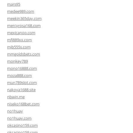
mars95
medee989.com
meekin365day.com
mercyrosa168.com
mexicanoo.com
mfj889xx.com
mib555s.com
mmgoldsbets.com
monkey789
mono16888.com
moza888.com
mun789slot.com
nakoya1688.site
nbwin.me
niseko168bet.com
no1huay
no1huay.com
okcasino159.com
okcasino159.com