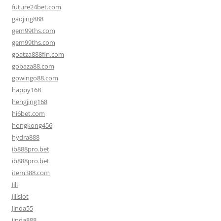
future24bet.com
gaojing888
gem99ths.com
gem99ths.com
goatza888fin.com
gobaza88.com
gowingo88.com
happy168
hengjing168
hi6bet.com
hongkong456
hydra888
ib888pro.bet
ib888pro.bet
item388.com
Jili
Jilislot
Jinda55
jinda888