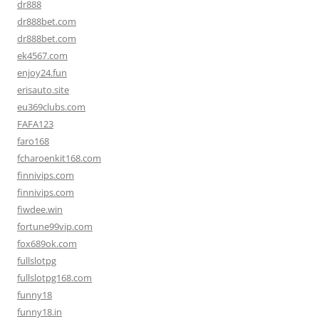
dr888
dr888bet.com
dr888bet.com
ek4567.com
enjoy24.fun
erisauto.site
eu369clubs.com
FAFA123
faro168
fcharoenkit168.com
finnivips.com
finnivips.com
fiwdee.win
fortune99vip.com
fox689ok.com
fullslotpg
fullslotpg168.com
funny18
funny18.in