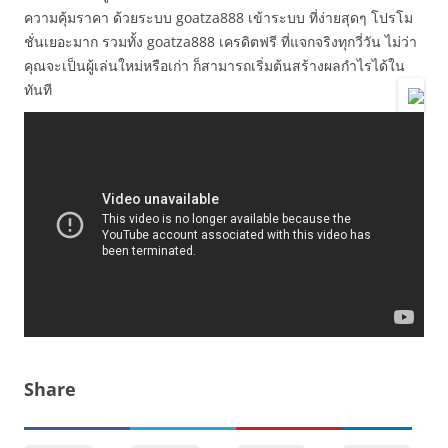
ความคุ้มราคา ด้วยระบบ goatza888 เข้าระบบ ที่ง่ายสุดๆ โปรโม
ชั่นเยอะมาก รวมทั้ง goatza888 เครดิตฟรี ที่แจกจริงทุกวี่วัน ไม่ว่า
คุณจะเป็นผู้เล่นใหม่หรือเก่า ก็สามารถเริ่มต้นสร้างผลกำไรได้ใน
ทันที
Share