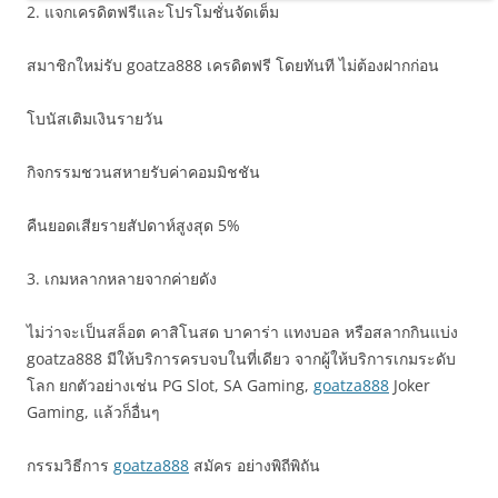
2. แจกเครดิตฟรีและโปรโมชั่นจัดเต็ม
สมาชิกใหม่รับ goatza888 เครดิตฟรี โดยทันที ไม่ต้องฝากก่อน
โบนัสเติมเงินรายวัน
กิจกรรมชวนสหายรับค่าคอมมิชชัน
คืนยอดเสียรายสัปดาห์สูงสุด 5%
3. เกมหลากหลายจากค่ายดัง
ไม่ว่าจะเป็นสล็อต คาสิโนสด บาคาร่า แทงบอล หรือสลากกินแบ่ง
goatza888 มีให้บริการครบจบในที่เดียว จากผู้ให้บริการเกมระดับ
โลก ยกตัวอย่างเช่น PG Slot, SA Gaming,
goatza888
Joker
Gaming, แล้วก็อื่นๆ
กรรมวิธีการ
goatza888
สมัคร อย่างพิถีพิถัน