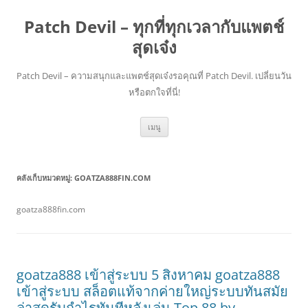
Patch Devil – ทุกที่ทุกเวลากับแพตช์
สุดเจ๋ง
Patch Devil – ความสนุกและแพตช์สุดเจ๋งรอคุณที่ Patch Devil. เปลี่ยนวัน
หรือตกใจที่นี่!
ข้าม
เมนู
ไป
ยัง
เนื้อหา
คลังเก็บหมวดหมู่:
GOATZA888FIN.COM
goatza888fin.com
goatza888 เข้าสู่ระบบ 5 สิงหาคม goatza888
เข้าสู่ระบบ สล็อตแท้จากค่ายใหญ่ระบบทันสมัย
ล่าสุดรับกำไรทันทีหลังเล่น Top 88 by