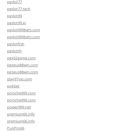
pgslot77
pgslot77.tech
pgslot99
pgslot99.in
pgslot999bets.com
pgslot999bets.com
pgslotfish
pgslotth
pgx62game.com
pgzeus88win.com
pgzeus88win.com
play97vip.com
pokbet
porsche999.com
porsche999.com
power999.net
premium66.info
premium66.info
PunPro66