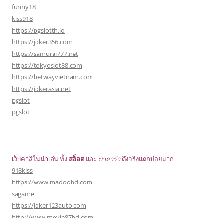
funny18
kiss918
https://pgslotth.io
https://joker356.com
https://samurai777.net
https://tokyoslot88.com
https://betwayvietnam.com
https://jokerasia.net
pgslot
pgslot
เว็บคาสิโนน่าเล่น ทั้ง
สล็อต
และ
บาคาร่า
ตึงจริงแตกบ่อยมาก
918kiss
https://www.madoohd.com
sagame
https://joker123auto.com
http://www.movie87hd.com