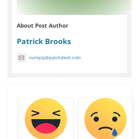
About Post Author
Patrick Brooks
noreply@patchdevil.com