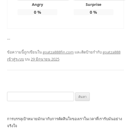
Angry
Surprise
0
%
0
%
…
ข้อความนี้ถูกเขียนใน
goatza888fin.com
และติดป้ายกำกับ
goatza888
เข้าสู่ระบบ
บน
29 มิถุนายน 2025
ค้นหา
สำหรับ:
การบรรลุเป้าหมายมักมากับการตัดสินใจของเราในเวลาที่เรารับมันอย่าง
จริงใจ