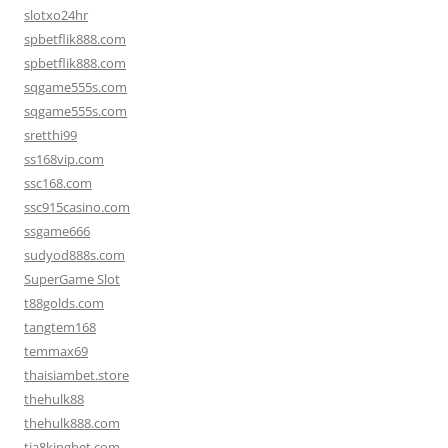
slotxo24hr
spbetflik888.com
spbetflik888.com
sqgame555s.com
sqgame555s.com
sretthi99
ss168vip.com
ssc168.com
ssc915casino.com
ssgame666
sudyod888s.com
SuperGame Slot
t88golds.com
tangtem168
temmax69
thaisiambet.store
thehulk88
thehulk888.com
tia8kingbet.com