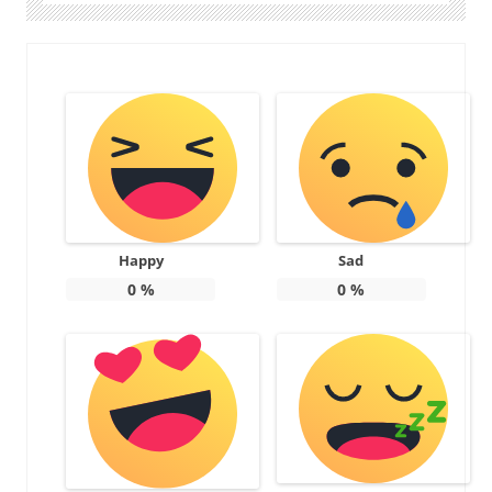
Happy
Sad
0
%
0
%