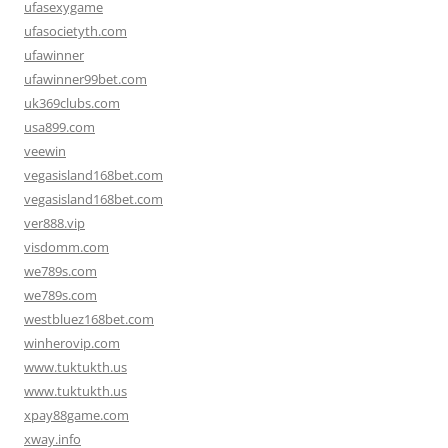
ufasexygame
ufasocietyth.com
ufawinner
ufawinner99bet.com
uk369clubs.com
usa899.com
veewin
vegasisland168bet.com
vegasisland168bet.com
ver888.vip
visdomm.com
we789s.com
we789s.com
westbluez168bet.com
winherovip.com
www.tuktukth.us
www.tuktukth.us
xpay88game.com
xway.info