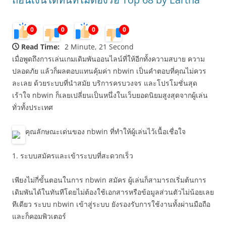
0
0
0
0
Read Time:
2 Minute, 21 Second
เมื่อพูดถึงการเล่นเกมเดิมพันออนไลน์ที่ให้อีกทั้งความสบาย ความ
ปลอดภัย แล้วก็ผลตอบแทนคุ้มค่า nbwin เป็นคำตอบที่คุณไม่ควร
ละเลย ด้วยระบบที่นำสมัย บริการครบวงจร และโปรโมชั่นสุด
เร้าใจ nbwin ก็เลยเปลี่ยนเป็นหนึ่งในเว็บยอดนิยมสูงสุดจากผู้เล่น
ทั่วทั้งประเทศ
คุณลักษณะเด่นของ nbwin ที่ทำให้ผู้เล่นไว้เนื้อเชื่อใจ
1. ระบบสมัครและเข้าระบบที่สะดวกเร็ว
เพียงไม่กี่ขั้นตอนในการ nbwin สมัคร ผู้เล่นก็สามารถเริ่มต้นการ
เดิมพันได้ในทันทีโดยไม่ต้องใช้เอกสารหรือข้อมูลส่วนตัวไม่น้อยเลย
ทีเดียว ระบบ nbwin เข้าสู่ระบบ ยังรองรับการใช้งานทั้งผ่านมือถือ
และก็คอมพิวเตอร์