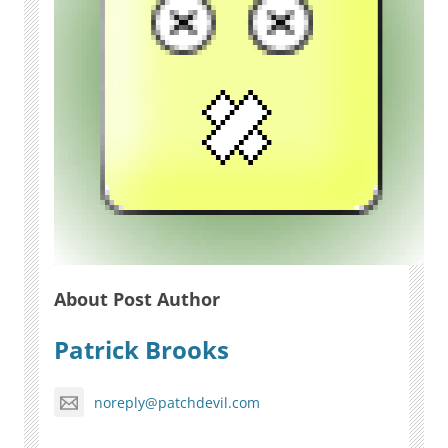
About Post Author
Patrick Brooks
noreply@patchdevil.com