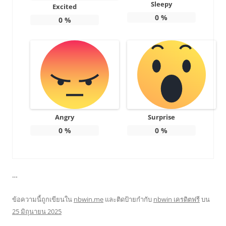
Sleepy
Excited
0
%
0
%
Angry
Surprise
0
%
0
%
…
ข้อความนี้ถูกเขียนใน
nbwin.me
และติดป้ายกำกับ
nbwin เครดิตฟรี
บน
25 มิถุนายน 2025