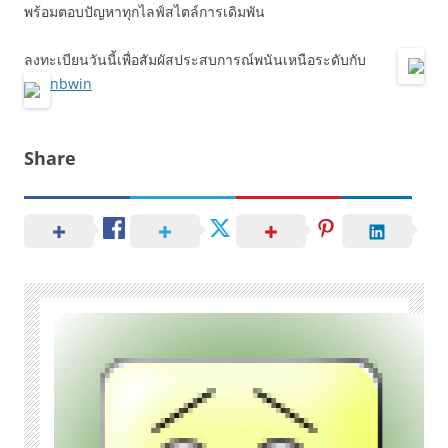
พร้อมตอบปัญหาทุกไลฟ์สไตล์การเดิมพัน
ลงทะเบียนวันนี้เพื่อสัมผัสประสบการณ์พนันเหนือระดับกับ
nbwin
Share