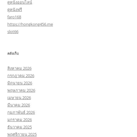
ดูหนังออนไลน์
ดูหนังฟรี
faro168
https://hongkong456.me
slot66
คลังเก็บ
สิงหาคม 2026
กรกฎาคม 2026
มิถุนายน 2026
พฤษภาคม 2026
เมษายน 2026
มีนาคม 2026
กุมภาพันธ์ 2026
มกราคม 2026
ธันวาคม 2025
พฤศจิกายน 2025