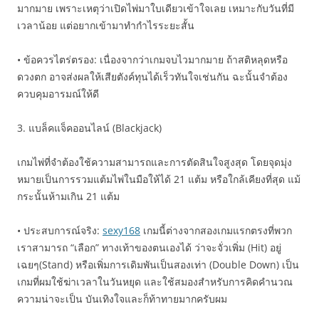
มากมาย เพราะเหตุว่าเปิดไพ่มาใบเดียวเข้าใจเลย เหมาะกับวันที่มี
เวลาน้อย แต่อยากเข้ามาทำกำไรระยะสั้น
• ข้อควรไตร่ตรอง: เนื่องจากว่าเกมจบไวมากมาย ถ้าสติหลุดหรือ
ดวงตก อาจส่งผลให้เสียตังค์ทุนได้เร็วทันใจเช่นกัน ฉะนั้นจำต้อง
ควบคุมอารมณ์ให้ดี
3. แบล็คแจ็คออนไลน์ (Blackjack)
เกมไพ่ที่จำต้องใช้ความสามารถและการตัดสินใจสูงสุด โดยจุดมุ่ง
หมายเป็นการรวมแต้มไพ่ในมือให้ได้ 21 แต้ม หรือใกล้เคียงที่สุด แม้
กระนั้นห้ามเกิน 21 แต้ม
• ประสบการณ์จริง:
sexy168
เกมนี้ต่างจากสองเกมแรกตรงที่พวก
เราสามารถ “เลือก” ทางเท้าของตนเองได้ ว่าจะจั่วเพิ่ม (Hit) อยู่
เฉยๆ(Stand) หรือเพิ่มการเดิมพันเป็นสองเท่า (Double Down) เป็น
เกมที่ผมใช้ฆ่าเวลาในวันหยุด และใช้สมองสำหรับการคิดคำนวณ
ความน่าจะเป็น บันเทิงใจและก็ท้าทายมากครับผม