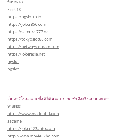
funny18
kiss918
https://pgslotth.io
https://joker356.com
https://samurai777.net
https://tokyoslot88.com
https://betwayvietnam.com
https://jokerasia.net
pgslot
pgslot
เว็บคาสิโนน่าเล่น ทั้ง
สล็อต
และ
บาคาร่า
ตึงจริงแตกบ่อยมาก
918kiss
https://www.madoohd.com
sagame
https://joker123auto.com
http://www.movie87hd.com