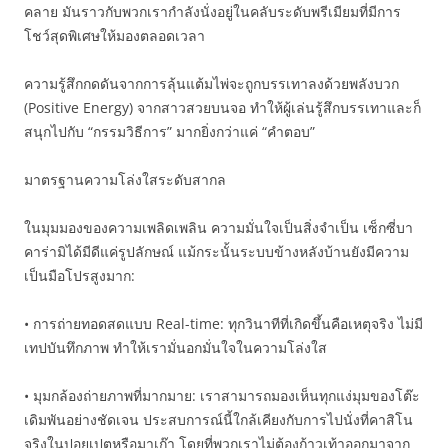
คลาย มันราวกับพวกเรากำลังนั่งอยู่ในคลับระดับพรีเมียมที่มีการ
โชว์สุดพิเศษให้มองตลอดเวลา
ความรู้สึกกดดันจากการลุ้นแต้มไพ่จะถูกบรรเทาลงด้วยพลังบวก
(Positive Energy) จากสาวสวยบนจอ ทำให้ผู้เล่นรู้สึกบรรเทาและก็
สนุกไปกับ “กรรมวิธีการ” มากยิ่งกว่าแค่ “คำตอบ”
มาตรฐานความโล่งใสระดับสากล
ในมุมมองของความเพลิดเพลิน ความมั่นใจเป็นสิ่งจำเป็น เซ็กซี่บา
คาร่ามิได้มีดีแค่รูปลักษณ์ แม้กระนั้นระบบข้างหลังบ้านยังมีความ
เป็นมือโปรสูงมาก:
• การถ่ายทอดสดแบบ Real-time: ทุกวินาทีที่เกิดขึ้นคือเหตุจริง ไม่มี
เทปบันทึกภาพ ทำให้เรามั่นอกมั่นใจในความโล่งใส
• มุมกล้องถ่ายภาพที่มากมาย: เราสามารถมองเห็นทุกแง่มุมของโต๊ะ
เดิมพันอย่างชัดเจน ประสบการณ์นี้ใกล้เคียงกับการไปนั่งที่คาสิโน
จริงในปอยเปตหรือมาเก๊า โดยที่พวกเราไม่ต้องก้าวเท้าออกมาจาก