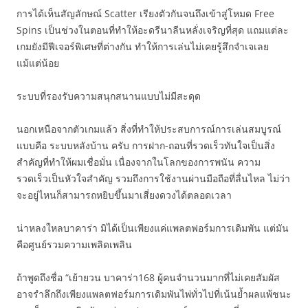
การได้เห็นสัญลักษณ์ Scatter เรียงตัวกันจนถึงเข้าสู่โหมด Free
Spins เป็นช่วงในตอนที่ทำให้อะดรีนาลีนหลั่งเจริญที่สุด แถมแต่ละ
เกมยังมีฟีเจอร์พิเศษที่ต่างกัน ทำให้การเล่นไม่เคยรู้สึกจำเจเลย
แม้แต่น้อย
ระบบที่รองรับความสนุกสนานแบบไม่มีสะดุด
นอกเหนือจากตัวเกมแล้ว สิ่งที่ทำให้ประสบการณ์การเล่นสมบูรณ์
แบบคือ ระบบหลังบ้าน ครับ การฝาก-ถอนที่รวดเร็วทันใจเป็นสิ่ง
สำคัญที่ทำให้ผมเชื่อมั่น เนื่องจากในโลกของการพนัน ความ
รวดเร็วเป็นหัวใจสำคัญ รวมถึงการใช้งานผ่านมือถือที่ลื่นไหล ไม่ว่า
จะอยู่ไหนก็สามารถหยิบขึ้นมาเสี่ยงดวงได้ตลอดเวลา
น่าหลงใหลบาคาร่า มิได้เป็นเพียงแค่แพลตฟอร์มการเดิมพัน แต่มัน
คือศูนย์รวมความเพลิดเพลิน
ถ้าพูดถึงชื่อ “เย้ายวน บาคาร่า168 ผู้คนจำนวนมากที่ไม่เคยสัมผัส
อาจรำลึกถึงเพียงแพลตฟอร์มการเดิมพันไพ่ทั่วไปที่เน้นย้ำผลแพ้ชนะ