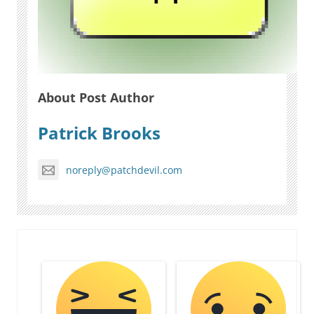
About Post Author
Patrick Brooks
noreply@patchdevil.com