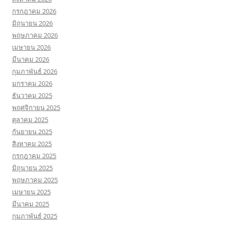
กรกฎาคม 2026
มิถุนายน 2026
พฤษภาคม 2026
เมษายน 2026
มีนาคม 2026
กุมภาพันธ์ 2026
มกราคม 2026
ธันวาคม 2025
พฤศจิกายน 2025
ตุลาคม 2025
กันยายน 2025
สิงหาคม 2025
กรกฎาคม 2025
มิถุนายน 2025
พฤษภาคม 2025
เมษายน 2025
มีนาคม 2025
กุมภาพันธ์ 2025