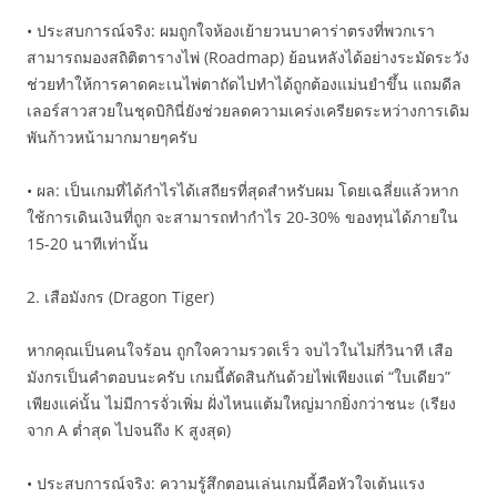
• ประสบการณ์จริง: ผมถูกใจห้องเย้ายวนบาคาร่าตรงที่พวกเรา
สามารถมองสถิติตารางไพ่ (Roadmap) ย้อนหลังได้อย่างระมัดระวัง
ช่วยทำให้การคาดคะเนไพ่ตาถัดไปทำได้ถูกต้องแม่นยำขึ้น แถมดีล
เลอร์สาวสวยในชุดบิกินี่ยังช่วยลดความเคร่งเครียดระหว่างการเดิม
พันก้าวหน้ามากมายๆครับ
• ผล: เป็นเกมที่ได้กำไรได้เสถียรที่สุดสำหรับผม โดยเฉลี่ยแล้วหาก
ใช้การเดินเงินที่ถูก จะสามารถทำกำไร 20-30% ของทุนได้ภายใน
15-20 นาทีเท่านั้น
2. เสือมังกร (Dragon Tiger)
หากคุณเป็นคนใจร้อน ถูกใจความรวดเร็ว จบไวในไม่กี่วินาที เสือ
มังกรเป็นคำตอบนะครับ เกมนี้ตัดสินกันด้วยไพ่เพียงแต่ “ใบเดียว”
เพียงแค่นั้น ไม่มีการจั่วเพิ่ม ฝั่งไหนแต้มใหญ่มากยิ่งกว่าชนะ (เรียง
จาก A ต่ำสุด ไปจนถึง K สูงสุด)
• ประสบการณ์จริง: ความรู้สึกตอนเล่นเกมนี้คือหัวใจเต้นแรง