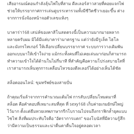
เสียอารมณ์ตอนกำลังลุ้นไพ่ใบที่สาม ดีลเลอร์สาวสวยที่คอยแจกไพ่
ช่วยให้บรรยากาศการเล่นดูบรรเทารวมทั้งมีชีวิตชีวาเยอะขึ้น ต่าง
จากการนั่งจ้องหน้าจอตัวเลขแห้งๆ
บาคาร่า168 เสน่ห์ของคาสิโนสดตรงนี้เป็นความมากมายหลาก
หลายครับผม มิได้มีแค่บาคาร่ามาตรฐาน แต่ว่ายังมีรูเล็ต ไฮโล
และมังกรไทเกอร์ ให้เลือกเปลี่ยนบรรยากาศ ระบบการวางเดิมพัน
ออกแบบมาให้เข้าใจง่าย แม้กระทั้งคนที่ไม่เคยเล่นมาก่อนก็สามารถ
ทำความเข้าใจได้ด้านในไม่กี่นาที ที่สำคัญคือความโปร่งสบายใสที่
เราสามารถเห็นทุกการเคลื่อนไหวของดีลเลอร์ได้อย่างเห็นได้ชัด
สล็อตออนไลน์: ขุมทรัพย์ของสายปั่น
ถ้าคุณเริ่มล้าจากการคำนวณแต้มไพ่ การสับเปลี่ยนโหมดมาที่
สล็อต คือคำตอบที่เหมาะสมที่สุด ที่ sexy168 เก็บค่ายเกมยักษ์ใหญ่
ไว้มาก ตั้งแต่ธีมทวยเทพภาษากรีกโบราณไปจนถึงกราฟิกล้ำยุคแบบ
ไซไฟ สิ่งที่ผมประทับใจคือ “อัตราการแตก” ของโบนัสที่มีความรู้สึก
ว่ามีความเป็นธรรมและน่าตื่นตาตื่นใจอยู่ตลอดเวลา