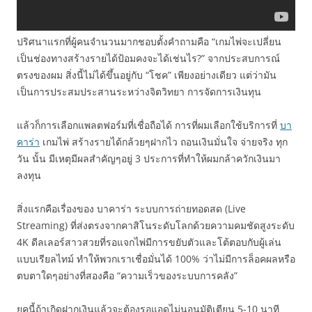
ปริศนาแรกที่ผู้คนจำนวนมากชอบตั้งคำถามคือ “เกมไพ่จะเปลี่ยน
เป็นช่องทางสร้างรายได้ป้อมคงจะได้เช่นไร?” จากประสบการณ์
ตรงของผม สิ่งนี้ไม่ได้ขึ้นอยู่กับ “โชค” เพียงอย่างเดียว แต่ว่ามัน
เป็นการประสมประสานระหว่างจิตวิทยา การจัดการเงินทุน
แล้วก็การเลือกแพลตฟอร์มที่เชื่อถือได้ การที่ผมเลือกใช้บริการที่
บา
คาร่า
เกมไพ่ สร้างรายได้กล้วยๆฝากไว ถอนเงินมั่นใจ จ่ายจริง ทุก
วัน นั้น มีเหตุมีผลสำคัญๆอยู่ 3 ประการที่ทำให้ผมกล้าควักเงินมา
ลงทุน
สิ่งแรกคือเรื่องของ บาคาร่า ระบบการถ่ายทอดสด (Live
Streaming) ที่ส่งตรงจากคาสิโนระดับโลกด้วยความคมชัดสูงระดับ
4K ดีลเลอร์สาวสวยที่รอแจกไพ่มีการขยับตัวและโต้ตอบกับผู้เล่น
แบบเรียลไทม์ ทำให้พวกเราเชื่อมั่นได้ 100% ว่าไม่มีการล็อคผลหรือ
ตบตาใดๆอย่างที่สองคือ “ความเร็วของระบบการคลัง”
ยุคนี้ถ้าเกิดฝากเงินแล้วจะต้องรอแอดไม่นอนุมัติเตียน 5-10 นาที