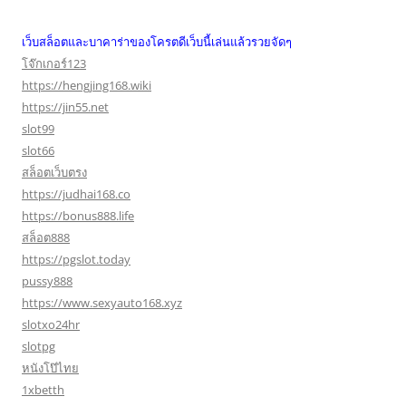
เว็บสล็อตและบาคาร่าของโครตดีเว็บนี้เล่นแล้วรวยจัดๆ
โจ๊กเกอร์123
https://hengjing168.wiki
https://jin55.net
slot99
slot66
สล็อตเว็บตรง
https://judhai168.co
https://bonus888.life
สล็อต888
https://pgslot.today
pussy888
https://www.sexyauto168.xyz
slotxo24hr
slotpg
หนังโป๊ไทย
1xbetth