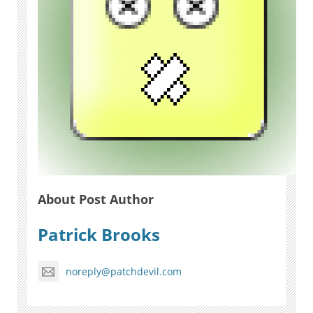
About Post Author
Patrick Brooks
noreply@patchdevil.com