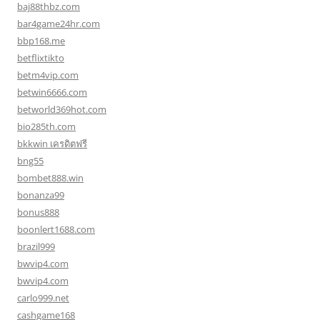
baj88thbz.com
bar4game24hr.com
bbp168.me
betflixtikto
betm4vip.com
betwin6666.com
betworld369hot.com
bio285th.com
bkkwin เครดิตฟรี
bng55
bombet888.win
bonanza99
bonus888
boonlert1688.com
brazil999
bwvip4.com
bwvip4.com
carlo999.net
cashgame168