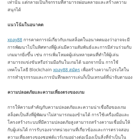
เท่านั้น แต่กลายเป็นกิจกรรมที่สามารถผ่อนคลายและสร้างความ
สนุกได้
แนวโน้มในอนาคต
xpay88
การคาดการณ์เกี่ยวกับเกมสล็อตในอนาคตมองว่าอาจจะมี
การพัฒนาไปในทิศทางที่ผู้เล่นมีความสัมพันธ์และการมีส่วนร่วมกับ
เกมมากยิ่งขึ้น เช่น การเพิ่มโหมดผู้เล่นหลายคนที่ทำให้ผู้เล่น
สามารถแข่งขันหรือร่วมมือกันในเกมได้ นอกจากนั้น การใช้
เทคโนโลยี Blockchain
xpay88 สมัคร
เพื่อสร้างความโปร่งใสใน
การทำธุรกรรมและการบันทึกผลการเล่นก็เป็นเทรนด์ที่น่าจับตามอง
ความปลอดภัยและความเที่ยงตรงของเกม
การให้ความสำคัญกับความปลอดภัยและความน่าเชื่อถือของเกม
สล็อตเป็นสิ่งที่ผู้พัฒนาไม่สามารถมองข้ามได้ การใช้เครื่องมือและ
โครงสร้างระบบที่มีความปลอดภัยสูงสามารถสร้างความเชื่อมั่นให้
กับผู้เล่นได้ การรับรองจากหน่วยงานที่เกี่ยวข้องและการตรวจสอบ
ความเที่ยงตรงของซอฟต์แวร์เกมอย่างต่อเนื่องเป็นสิ่งที่จำเป็นใน