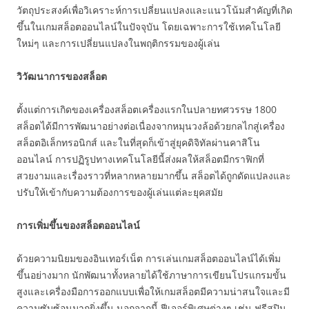
วัตถุประสงค์เพื่อวิเคราะห์การเปลี่ยนแปลงและแนวโน้มสำคัญที่เกิด
ขึ้นในเกมสล็อตออนไลน์ในปัจจุบัน โดยเฉพาะการใช้เทคโนโลยี
ใหม่ๆ และการเปลี่ยนแปลงในพฤติกรรมของผู้เล่น
วิวัฒนาการของสล็อต
ตั้งแต่การเกิดของเครื่องสล็อตเครื่องแรกในปลายทศวรรษ 1800
สล็อตได้มีการพัฒนาอย่างต่อเนื่องจากหมุนวงล้อด้วยกลไกสู่เครื่อง
สล็อตอิเล็กทรอนิกส์ และในที่สุดก็เข้าสู่ยุคดิจิทัลผ่านคาสิโน
ออนไลน์ การปฏิรูปทางเทคโนโลยีนี้ส่งผลให้สล็อตมีกราฟิกที่
สวยงามและเรื่องราวที่หลากหลายมากขึ้น สล็อตได้ถูกดัดแปลงและ
ปรับให้เข้ากับความต้องการของผู้เล่นแต่ละยุคสมัย
การเพิ่มขึ้นของสล็อตออนไลน์
ด้วยความนิยมของอินเทอร์เน็ต การเล่นเกมสล็อตออนไลน์ได้เพิ่ม
ขึ้นอย่างมาก นักพัฒนาทั้งหลายได้ใช้ภาษาการเขียนโปรแกรมขั้น
สูงและเครื่องมือการออกแบบเพื่อให้เกมสล็อตมีความน่าสนใจและมี
ความซับซ้อนมากยิ่งขึ้น นอกจากนี้ ฟีเจอร์พิเศษต่างๆ เช่น ฟรีสปิน