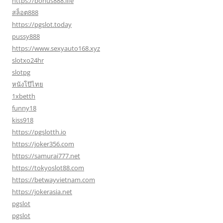
https://bonus888.life
สล็อต888
https://pgslot.today
pussy888
https://www.sexyauto168.xyz
slotxo24hr
slotpg
หนังโป๊ไทย
1xbetth
funny18
kiss918
https://pgslotth.io
https://joker356.com
https://samurai777.net
https://tokyoslot88.com
https://betwayvietnam.com
https://jokerasia.net
pgslot
pgslot