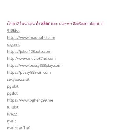
เว็บคาสิโนน่าเล่น ทั้ง
สล็อต
และ
บาคาร่า
ตึงจริงแตกบ่อยมาก
918kiss
https://www.madoohd.com
sagame
https://joker123auto.com
http://www.movie87hd.com
https://www.pussy888play.com
https://pussy888win.com
sexybaccarat
pg slot
pgslot
https://www.pgheng99.me
fullslot
live22
ดูหนัง
ดูหนังออนไลน์