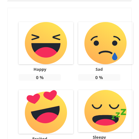
Happy
Sad
0
%
0
%
Sleepy
Excited