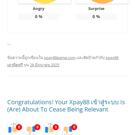
Angry
Surprise
0
%
0
%
…
ข้อความนี้ถูกเขียนใน
xpay88game.com
และติดป้ายกำกับ
xpay88
เครดิตฟรี
บน
28 มิถุนายน 2025
Congratulations! Your Xpay88 เข้าสู่ระบบ Is
(Are) About To Cease Being Relevant
0
0
0
0