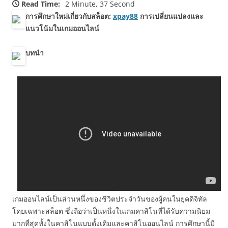
Read Time:
2 Minute, 37 Second
การศึกษาใหม่เกี่ยวกับสล็อต:
xpay88
การเปลี่ยนแปลงและ
แนวโน้มในเกมออนไลน์
บทนำ
เกมออนไลน์เป็นส่วนหนึ่งของชีวิตประจำวันของผู้คนในยุคดิจิทัล
โดยเฉพาะสล็อต ซึ่งถือว่าเป็นหนึ่งในเกมคาสิโนที่ได้รับความนิยม
มากที่สุดทั้งในคาสิโนแบบดั้งเดิมและคาสิโนออนไลน์ การศึกษานี้มี