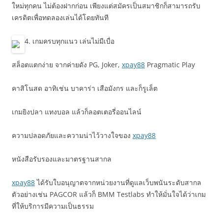
ใหม่ทุกคน ไม่ต้องฝากก่อน เพียงแต่สมัครเป็นสมาชิกก็สามารถรับ
เครดิตเพื่อทดลองเล่นได้โดยทันที
4. เกมครบทุกแนว เล่นไม่มีเบื่อ
สล็อตแตกง่าย จากค่ายดัง PG, Joker,
xpay88
Pragmatic Play
คาสิโนสด อาทิเช่น บาคาร่า เสือมังกร และก็รูเล็ต
เกมยิงปลา แทงบอล แล้วก็ลอตเตอรี่ออนไลน์
ความปลอดภัยและความน่าไว้วางใจของ
xpay88
หนังสือรับรองและมาตรฐานสากล
xpay88
ได้รับใบอนุญาตจากหน่วยงานที่ดูแลเว็บพนันระดับสากล
ตัวอย่างเช่น PAGCOR แล้วก็ BMM Testlabs ทำให้มั่นใจได้ว่าเกม
ที่ให้บริการมีความเป็นธรรม