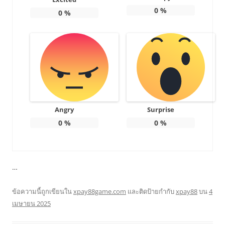
0
%
0
%
Angry
Surprise
0
%
0
%
…
ข้อความนี้ถูกเขียนใน
xpay88game.com
และติดป้ายกำกับ
xpay88
บน
4
เมษายน 2025