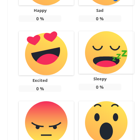
Happy
Sad
0
%
0
%
Sleepy
Excited
0
%
0
%