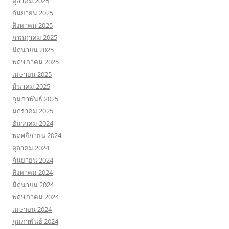
ตุลาคม 2025
กันยายน 2025
สิงหาคม 2025
กรกฎาคม 2025
มิถุนายน 2025
พฤษภาคม 2025
เมษายน 2025
มีนาคม 2025
กุมภาพันธ์ 2025
มกราคม 2025
ธันวาคม 2024
พฤศจิกายน 2024
ตุลาคม 2024
กันยายน 2024
สิงหาคม 2024
มิถุนายน 2024
พฤษภาคม 2024
เมษายน 2024
กุมภาพันธ์ 2024