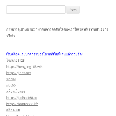
ค้นหา
สำหรับ:
การบรรลุเป้าหมายมักมากับการตัดสินใจของเราในเวลาที่เรารับมันอย่าง
จริงใจ
เว็บสล็อตและบาคาร่าของโครตดีเว็บนี้เล่นแล้วรวยจัดๆ
โจ๊กเกอร์123
https://hengjing168.wiki
https://jin55.net
slot99
slot66
สล็อตเว็บตรง
https://judhai168.co
https://bonus888.life
สล็อต888