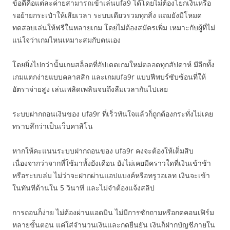
ข้อดีคือแต่ละค่ายสามารถเข้าเล่นufa9 ได้โดยไม่ต้องโยกเงินหรือ
รอย้ายกระเป๋าให้เสียเวลา ระบบเดียวรวมทุกสิ่ง แถมยังมีโหมด
ทดสอบเล่นให้ฟรีในหลายเกม โดยไม่ต้องสมัครเพิ่ม เหมาะกับผู้ที่ไม่
แน่ใจว่าเกมไหนเหมาะสมกับตนเอง
โดยยิ่งไปกว่านั้นเกมสล็อตที่อัปเดตเกมใหม่ตลอดทุกสัปดาห์ มีอีกทั้ง
เกมแตกง่ายแบบคลาสสิก และเกมufa9r แบบฟีพบร์ซับซ้อนที่ให้
อัตราจ่ายสูง เล่นเพลิดเพลินจนถึงลืมเวลากันไปเลย
ระบบฝากถอนเงินของ ufa9r ที่เร็วทันใจแล้วก็ถูกต้องกระทั่งไม่เคย
ทราบสึกว่าเป็นเว็บคาสิโน
หากให้คะแนนระบบฝากถอนของ ufa9r คงจะต้องให้เต็มสิบ
เนื่องจากว่าจากที่ใช้มาทั้งยังเดือน ยังไม่เคยมีคราวใดที่เงินเข้าช้า
หรือระบบล่ม ไม่ว่าจะฝากผ่านแอปแบงค์หรือทรูวอเลท เงินจะเข้า
ในทันทีด้านใน 5 วินาที และไม่จำต้องแจ้งสลิป
การถอนก็ง่าย ไม่ต้องผ่านแอดมิน ไม่มีการซักถามหรือกดคอนเฟิร์ม
หลายขั้นตอน แค่ใส่จำนวนเงินและกดยืนยัน เงินก็ฝากบัญชีภายใน