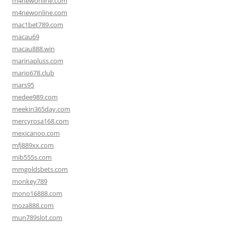
m4newonline.com
m4newonline.com
mac1bet789.com
macau69
macau888.win
marinapluss.com
mario678.club
mars95
medee989.com
meekin365day.com
mercyrosa168.com
mexicanoo.com
mfj889xx.com
mib555s.com
mmgoldsbets.com
monkey789
mono16888.com
moza888.com
mun789slot.com