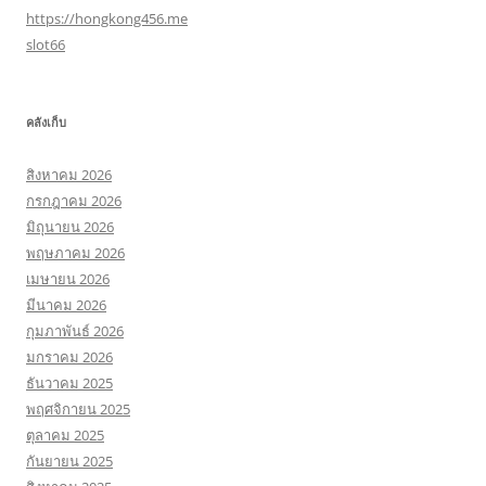
https://hongkong456.me
slot66
คลังเก็บ
สิงหาคม 2026
กรกฎาคม 2026
มิถุนายน 2026
พฤษภาคม 2026
เมษายน 2026
มีนาคม 2026
กุมภาพันธ์ 2026
มกราคม 2026
ธันวาคม 2025
พฤศจิกายน 2025
ตุลาคม 2025
กันยายน 2025