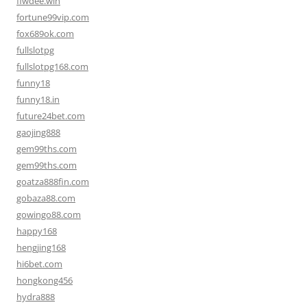
fiwdee.win
fortune99vip.com
fox689ok.com
fullslotpg
fullslotpg168.com
funny18
funny18.in
future24bet.com
gaojing888
gem99ths.com
gem99ths.com
goatza888fin.com
gobaza88.com
gowingo88.com
happy168
hengjing168
hi6bet.com
hongkong456
hydra888