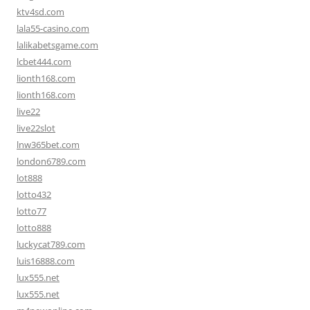
ktv4sd.com
lala55-casino.com
lalikabetsgame.com
lcbet444.com
lionth168.com
lionth168.com
live22
live22slot
lnw365bet.com
london6789.com
lot888
lotto432
lotto77
lotto888
luckycat789.com
luis16888.com
lux555.net
lux555.net