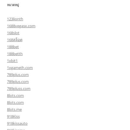
หมวดหมู่
123lionth
1688vegasx.com
168slot
168สล็อต
188bet
188betth
1xbit1
1xgameth.com
789plus.com
789plus.com
789pluss.com
8lots.com
8lots.com
8lots.me
918Kiss
918kissauto