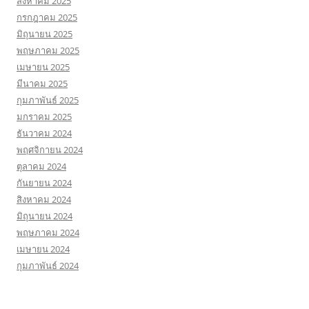
สิงหาคม 2025
กรกฎาคม 2025
มิถุนายน 2025
พฤษภาคม 2025
เมษายน 2025
มีนาคม 2025
กุมภาพันธ์ 2025
มกราคม 2025
ธันวาคม 2024
พฤศจิกายน 2024
ตุลาคม 2024
กันยายน 2024
สิงหาคม 2024
มิถุนายน 2024
พฤษภาคม 2024
เมษายน 2024
กุมภาพันธ์ 2024