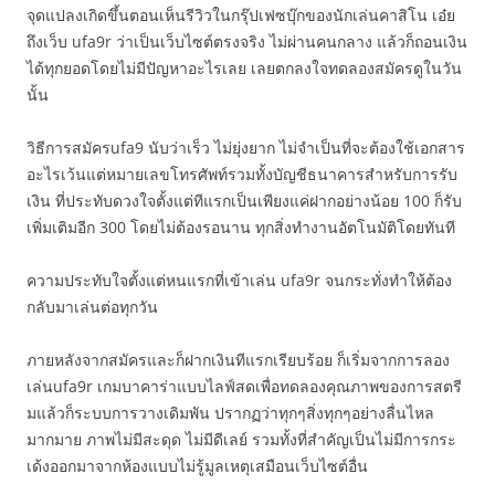
จุดแปลงเกิดขึ้นตอนเห็นรีวิวในกรุ๊ปเฟซบุ๊กของนักเล่นคาสิโน เอ๋ย
ถึงเว็บ ufa9r ว่าเป็นเว็บไซต์ตรงจริง ไม่ผ่านคนกลาง แล้วก็ถอนเงิน
ได้ทุกยอดโดยไม่มีปัญหาอะไรเลย เลยตกลงใจทดลองสมัครดูในวัน
นั้น
วิธีการสมัครufa9 นับว่าเร็ว ไม่ยุ่งยาก ไม่จำเป็นที่จะต้องใช้เอกสาร
อะไรเว้นแต่หมายเลขโทรศัพท์รวมทั้งบัญชีธนาคารสำหรับการรับ
เงิน ที่ประทับดวงใจตั้งแต่ทีแรกเป็นเพียงแค่ฝากอย่างน้อย 100 ก็รับ
เพิ่มเติมอีก 300 โดยไม่ต้องรอนาน ทุกสิ่งทำงานอัตโนมัติโดยทันที
ความประทับใจตั้งแต่หนแรกที่เข้าเล่น ufa9r จนกระทั่งทำให้ต้อง
กลับมาเล่นต่อทุกวัน
ภายหลังจากสมัครและก็ฝากเงินทีแรกเรียบร้อย ก็เริ่มจากการลอง
เล่นufa9r เกมบาคาร่าแบบไลฟ์สดเพื่อทดลองคุณภาพของการสตรี
มแล้วก็ระบบการวางเดิมพัน ปรากฏว่าทุกๆสิ่งทุกๆอย่างลื่นไหล
มากมาย ภาพไม่มีสะดุด ไม่มีดีเลย์ รวมทั้งที่สำคัญเป็นไม่มีการกระ
เด้งออกมาจากห้องแบบไม่รู้มูลเหตุเสมือนเว็บไซต์อื่น