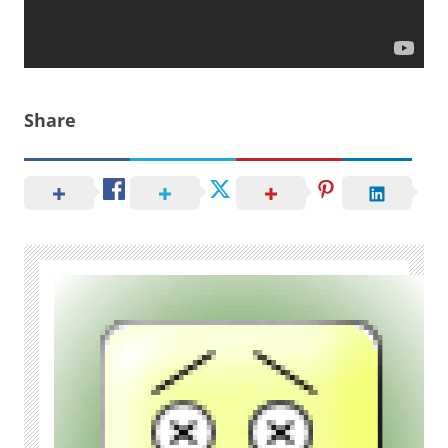
Share