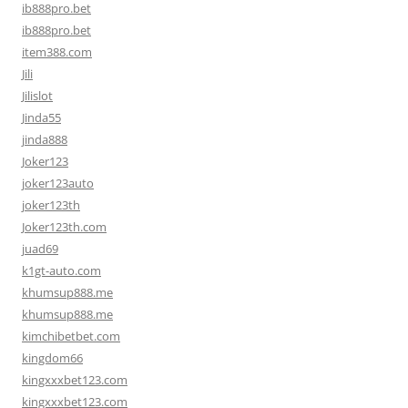
ib888pro.bet
ib888pro.bet
item388.com
Jili
Jilislot
Jinda55
jinda888
Joker123
joker123auto
joker123th
Joker123th.com
juad69
k1gt-auto.com
khumsup888.me
khumsup888.me
kimchibetbet.com
kingdom66
kingxxxbet123.com
kingxxxbet123.com