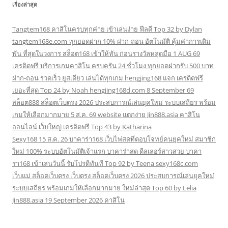
เรื่องล่าสุด
Tangtem168 คาสิโนครบทุกค่าย เข้าเล่นง่าย ฟีลดี Top 32 by Dylan
tangtem168e.com ทุกยอดฝาก 10% ฝาก-ถอน อัตโนมัติ คุ้มค่าการเดิม
พัน ที่สุดในวงการ สล็อต168 เข้าให้ทัน ก่อนรางวัลหลุดมือ 1 AUG 69
เครดิตฟรี บริการเกมคาสิโน ครบครัน 24 ชั่วโมง ทุกยอดฝากรับ 500 บาท
ฝาก-ถอน รวดเร็ว ยูสเดียว เล่นได้ทุกเกม hengjing168 แจก เครดิตฟรี
เยอะที่สุด Top 24 by Noah hengjing168d.com 8 September 69
สล็อต888 สล็อตเว็บตรง 2026 ประสบการณ์เล่นยุคใหม่ ระบบเสถียร พร้อม
เกมให้เลือกมากมาย 5 ส.ค. 69 website แตกง่าย Jin888.asia คาสิโน
ออนไลน์ เว็บใหญ่ เครดิตฟรี Top 43 by Katharina
Sexy168 15 ส.ค. 26 บาคาร่า168 เว็บไพ่สดที่ตอบโจทย์คนยุคใหม่ สมาชิก
ใหม่ 100% ระบบอัตโนมัติเจ้าแรก บาคาร่าสด ดีลเลอร์สาวสวย บาคา
ร่า168 เข้าเล่นวันนี้ รับโปรดีทันที Top 92 by Teena sexy168c.com
เว็บแม่ สล็อตเว็บตรง เว็บตรง สล็อตเว็บตรง 2026 ประสบการณ์เล่นยุคใหม่
ระบบเสถียร พร้อมเกมให้เลือกมากมาย ใหม่ล่าสุด Top 60 by Lelia
Jin888.asia 19 September 2026 คาสิโน