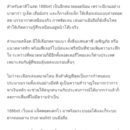
สำหรับคาสิโนสด 188bet เป็นอีกหมวดยอดนิยม เพราะมีเกมอย่าง
บาคาร่า รูเล็ต เสือมังกร และก็กางล็กแจ็ก ให้เลือกเล่นแบบถ่ายทอด
สด บรรยากาศเหมือนจริง ภาพชัดเจน เล่นผ่านมือถือก็ยังลื่นไหล
ทำให้เกิดความรู้สึกเสมือนอยู่หน้าโต๊ะจริง
ส่วนเกมสล็อต มีให้เลือกหลายแนว ทั้งธีมแฟนตาซี เผชิญภัย หรือ
แนวคลาสสิก พร้อมฟีเจอร์โบนัสและฟรีสปินที่ช่วยเพิ่มความระทึก
ใจ ระหว่างที่หมวดหวยก็มีอีกทั้งลอตเตอรี่ไทยและก็ต่างประเทศ
เหมาะสมกับผู้ที่ชอบลุ้นผลแบบรอบสั้นๆ
ไม่ว่าจะเลือกเล่นหมวดไหน สิ่งสำคัญที่สุดเป็นการกำหนดงบ
ประมาณรวมทั้งเล่นอย่างมีสติ ดูเป็นความสำราญใจมากกว่าการ
หาเงินหลัก จะช่วยให้สนุกสนานกับประสบการณ์ได้มากกว่าแล้วก็
ลดการเสี่ยงที่ไม่มีความจำเป็น
188bet เว็บแม่ แจ็คพอตแตกไว มาพร้อมระบบออโต้และก็ระบบ
ฝากถอนผ่าน true wallet บนมือถือ