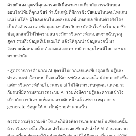
ด้วยตัวเอง สูตรนี้คุณควรจะมีเนื้อหาสาระเกี่ยวกับการพนันบอล
ออนไลน์ทีมที่คุณเชียร์ ว่าเป็นกลุ่มที่มีการชิงชัยแบบไหนคนไหนกัน
แน่เป็นโค้ช ผู้ใดลงเล่นในแต่ละแมทช์ แทงบอล ที่เป็นตัวจริงใคร
เป็นตัวสำรอง และข้อมูลต่างๆเกี่ยวกับการตัดสินใจข้างในกลุ่ม ซึ่ง
ข้อมูลกลุ่มนี้ไม่ใช่ความลับ จะมีการวิเคราะห์ผลบอลจากฉันรูพหู
สูตร รวมถึงข้อมูลที่เปิดเผยได้ แล้วให้คุณนำข้อมูลพวกนี้ มา
วิเคราะห์ผลบอลด้วยตัวเองแล้วจะทราบดีว่ากลุ่มไหนมีโอกาสชนะ
มากกว่ากัน
• สูตรจากการคำนวณ AI สูตรนี้ไม่ยากเลยแค่เพียงคุณเรียนรู้และ
ทำความเข้าใจระบบ ก็จะก่อให้การพนันบอลออนไลน์ง่ายมากยิ่งขึ้น
แต่การวิเคราะห์ด้วยโปรแกรม ai ไม่ได้เหมาะกับทุกคน แต่เหมาะ
กับคนที่มีความสามารถระบบ AI รวมทั้งมีความรู้และความเข้าใจ
เกี่ยวกับการวิเคราะห์ผลบอลระดับหนึ่งแล้วเพราะเหตุว่าการ
generate ข้อมูลให้ AI เป็นผู้ช่วยคำนวณนั้น
ควรมีความรู้ความเข้าใจและก็พินิจพิจารณาผลบอลเป็นเพียงแค่นั้น
ถ้าว่าวิเคราะห์ไม่เป็นเลยจำไม่อาจจะเขียนคำสั่งให้ AI คำนวณจาก
ข้อมูลที่คุณกำหนดให้ แล้วอย่าลืมว่า AI มิได้มีความเที่ยงตรง 100%