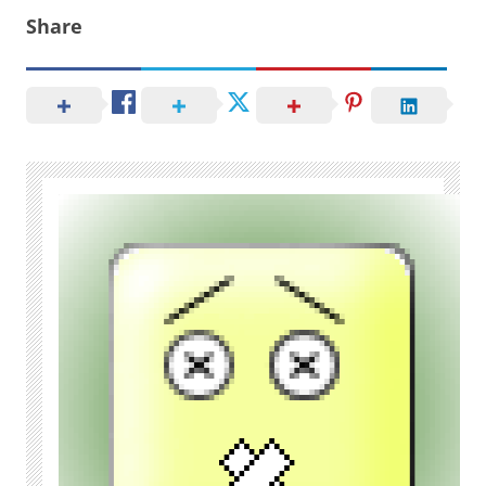
Share