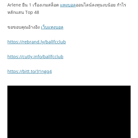
Arlene ยืน 1 เรื่องเกมสล็อต
แทงบอล
ออนไลน์ลงทุนงบน้อย กำไร
หลักแสน Top 48
ขอขอบคุณอ้างอิง
เว็บแทงบอล
https://rebrand.ly/ballfcclub
https://cutly.info/ballfcclub
https://bitt.to/31ngq4