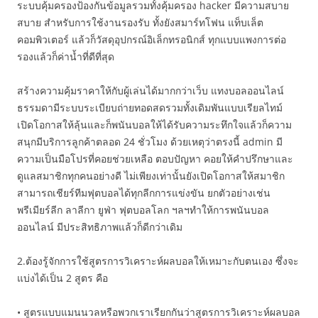
ระบบคุ้มครองป้องกันข้อมูลรวมทั้งคุ้มครอง hacker มีความสบาย
สบาย สำหรับการใช้งานรองรับ ทั้งยังสมาร์ทโฟน แท็บเล็ต
คอมพิวเตอร์ แล้วก็วัสดุอุปกรณ์อิเล็กทรอนิกส์ ทุกแบบแพงการต่อ
รองแล้วก็ค่าน้ำที่ดีที่สุด
สร้างความคุ้มราคาให้กับผู้เล่นได้มากกว่าเว็บ แทงบอลออนไลน์
ธรรมดามีระบบระเบียบถ่ายทอดสดรวมทั้งเดิมพันแบบเรียลไทม์
เปิดโอกาสให้ลุ้นและก็พนันบอลให้ได้รับความระทึกใจแล้วก็ความ
สนุกมีบริการลูกค้าตลอด 24 ชั่วโมง ด้วยเหตุว่าตรงนี้ admin มี
ความเป็นมือโปรที่คอยช่วยเหลือ ตอบปัญหา คอยให้คำปรึกษาและ
ดูแลสมาชิกทุกคนอย่างดี ไม่เพียงเท่านั้นยังเปิดโอกาสให้สมาชิก
สามารถเชียร์ทีมฟุตบอลได้ทุกลีกการแข่งขัน ยกตัวอย่างเช่น
พรีเมียร์ลีก ลาลีกา ยูฟ่า ฟุตบอลโลก ฯลฯทำให้การพนันบอล
ออนไลน์ มีประสิทธิภาพแล้วก็ดีกว่าเดิม
2.ต้องรู้จักการใช้สูตรการวิเคราะห์ผลบอลให้เหมาะกับตนเอง ซึ่งจะ
แบ่งได้เป็น 2 สูตร คือ
• สูตรแบบแมนนวลหรือพวกเราเรียกกันว่าสูตรการวิเคราะห์ผลบอล