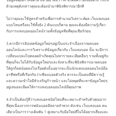
ด้วยเหตุดังกล่าวคุณจะต้องนำมาพินิจพิจารณาอีกที
ไม่ว่าคุณจะใช้สูตรสำหรับเพื่อการคำนวณวิเคราะห์ผล เว็บแทงบอล
แบบไหนหรือจะใช้ทั้งยัง 2 ต้นแบบก็ตาม คุณจะต้องมีความรู้เกี่ยว
กับการแทงบอลออนไลน์รวมทั้งข้อมูลทีมที่คุณเชียร์ก่อน
3.ควรมีการอัปเดตข้อมูลใหม่ๆอยู่เป็นประจำเนื่องจากผลบอล
ออนไลน์และการวิเคราะห์ข้อมูลเกี่ยวกับ เว็บแทงบอล นั้น จะมีการ
เปลี่ยนแปลงไปตลอดถ้าเกิดคุณไม่หารายละเอียดอื่นๆ รวมทั้งอยู่กับ
ที่คุณก็จะไม่ได้รับข้อมูลใหม่ๆและจังหวะที่จะพินิจพิจารณาผลบอล
ให้ถูกก็ลดน้อยลงไปเรื่อยดังนั้นอยากจะเป็นนักแทงบอลออนไลน์มือ
อาชีพหรือที่เรียกกันว่าเซียนบอลตัวจริง ควรจะเป็นคนที่มีความรู้
และความเข้าใจมีหัวเจริญก้าวหน้า และไม่หยุดที่จะหาข้อมูลใหม่ๆ
อยู่เสมอจะมีผลให้การแทงบอลออนไลน์มีคุณภาพ
4.จำเป็นต้องรู้ดีว่าแทงบอลชนิดไหนที่จะเหมาะสำหรับตัวคุณมาก
ที่สุดเนื่องจากการพนันบอลมีหลายจำพวก ดังเช่น เว็บแทงบอล คน
เดียวเป็นการวางเดิมพัน 1 คู่เหมาะกับมือใหม่ที่ไม่ได้อยากเสี่ยงและ