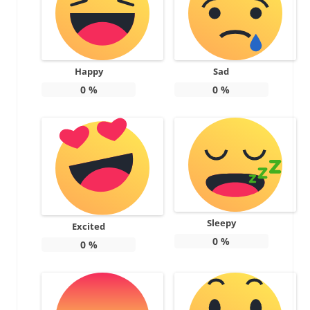
Happy
Sad
0
%
0
%
Sleepy
Excited
0
%
0
%