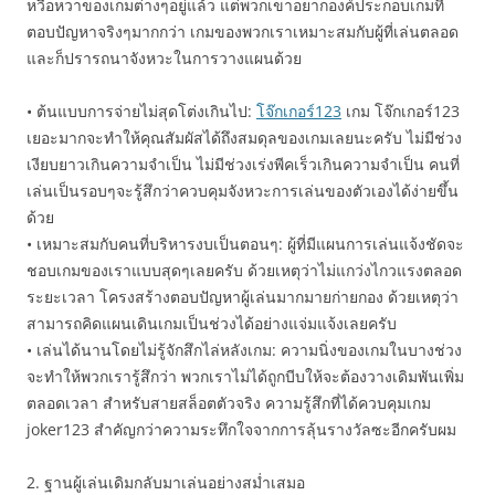
หวือหวาของเกมต่างๆอยู่แล้ว แต่พวกเขาอยากองค์ประกอบเกมที่
ตอบปัญหาจริงๆมากกว่า เกมของพวกเราเหมาะสมกับผู้ที่เล่นตลอด
และก็ปรารถนาจังหวะในการวางแผนด้วย
• ต้นแบบการจ่ายไม่สุดโต่งเกินไป:
โจ๊กเกอร์123
เกม โจ๊กเกอร์123
เยอะมากจะทำให้คุณสัมผัสได้ถึงสมดุลของเกมเลยนะครับ ไม่มีช่วง
เงียบยาวเกินความจำเป็น ไม่มีช่วงเร่งพีคเร็วเกินความจำเป็น คนที่
เล่นเป็นรอบๆจะรู้สึกว่าควบคุมจังหวะการเล่นของตัวเองได้ง่ายขึ้น
ด้วย
• เหมาะสมกับคนที่บริหารงบเป็นตอนๆ: ผู้ที่มีแผนการเล่นแจ้งชัดจะ
ชอบเกมของเราแบบสุดๆเลยครับ ด้วยเหตุว่าไม่แกว่งไกวแรงตลอด
ระยะเวลา โครงสร้างตอบปัญหาผู้เล่นมากมายก่ายกอง ด้วยเหตุว่า
สามารถคิดแผนเดินเกมเป็นช่วงได้อย่างแจ่มแจ้งเลยครับ
• เล่นได้นานโดยไม่รู้จักสึกไล่หลังเกม: ความนิ่งของเกมในบางช่วง
จะทำให้พวกเรารู้สึกว่า พวกเราไม่ได้ถูกบีบให้จะต้องวางเดิมพันเพิ่ม
ตลอดเวลา สำหรับสายสล็อตตัวจริง ความรู้สึกที่ได้ควบคุมเกม
joker123 สำคัญกว่าความระทึกใจจากการลุ้นรางวัลซะอีกครับผม
2. ฐานผู้เล่นเดิมกลับมาเล่นอย่างสม่ำเสมอ