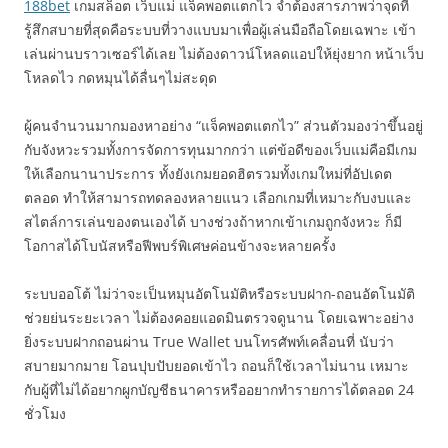
188bet
เกมสล็อต เว็บแม่ แจ็คพอตแตกไว จำต้องสารภาพว่าจุดที่
รู้สึกสบายที่สุดคือระบบที่วางแบบมาเพื่อผู้เล่นมือถือโดยเฉพาะ เข้า
เล่นผ่านบราวเซอร์ได้เลย ไม่ต้องดาวน์โหลดแอปให้ยุ่งยาก หน้าเว็บ
โหลดไว กดหมุนได้ลื่นๆไม่สะดุด
ผู้คนจำนวนมากมองหาอย่าง “แจ็คพอตแตกไว” ส่วนตัวมองว่าขึ้นอยู่
กับจังหวะรวมทั้งการจัดการทุนมากกว่า แต่ข้อดีของเว็บแม่คือมีเกม
ให้เลือกนานาประการ ทั้งยังเกมยอดฮิตรวมทั้งเกมใหม่ที่อัปเดต
ตลอด ทำให้สามารถทดลองหลายแนว เลือกเกมที่เหมาะกับงบและ
สไตล์การเล่นของตนเองได้ บางช่วงถ้าหากเข้าเกมถูกจังหวะ ก็มี
โอกาสได้โบนัสหรือฟีพบร์พิเศษค่อนข้างจะหลายครั้ง
ระบบออโต้ ไม่ว่าจะเป็นหมุนอัตโนมัติหรือระบบฝาก-ถอนอัตโนมัติ
ช่วยย่นระยะเวลา ไม่ต้องคอยแอดมินตรวจดูนาน โดยเฉพาะอย่าง
ยิ่งระบบฝากถอนผ่าน True Wallet บนโทรศัพท์เคลื่อนที่ นับว่า
สบายมากมาย โอนปุบปับยอดเข้าไว ถอนก็ใช้เวลาไม่นาน เหมาะ
กับผู้ที่ไม่ได้อยากผูกบัญชีธนาคารหรืออยากทำรายการได้ตลอด 24
ชั่วโมง