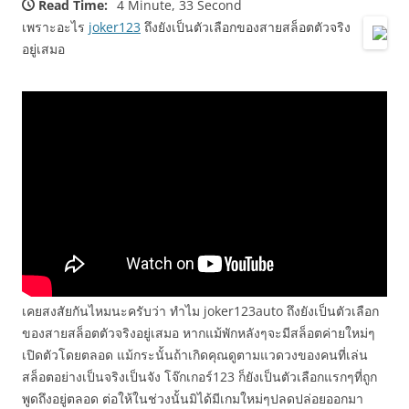
Read Time:
4 Minute, 33 Second
เพราะอะไร
joker123
ถึงยังเป็นตัวเลือกของสายสล็อตตัวจริง
อยู่เสมอ
เคยสงสัยกันไหมนะครับว่า ทำไม joker123auto ถึงยังเป็นตัวเลือก
ของสายสล็อตตัวจริงอยู่เสมอ หากแม้พักหลังๆจะมีสล็อตค่ายใหม่ๆ
เปิดตัวโดยตลอด แม้กระนั้นถ้าเกิดคุณดูตามแวดวงของคนที่เล่น
สล็อตอย่างเป็นจริงเป็นจัง โจ๊กเกอร์123 ก็ยังเป็นตัวเลือกแรกๆที่ถูก
พูดถึงอยู่ตลอด ต่อให้ในช่วงนั้นมิได้มีเกมใหม่ๆปลดปล่อยออกมา