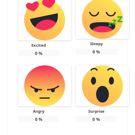
Sleepy
Excited
0
%
0
%
Angry
Surprise
0
%
0
%