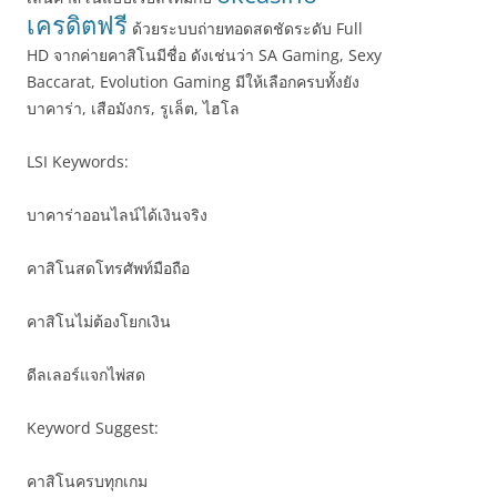
เครดิตฟรี
ด้วยระบบถ่ายทอดสดชัดระดับ Full
HD จากค่ายคาสิโนมีชื่อ ดังเช่นว่า SA Gaming, Sexy
Baccarat, Evolution Gaming มีให้เลือกครบทั้งยัง
บาคาร่า, เสือมังกร, รูเล็ต, ไฮโล
LSI Keywords:
บาคาร่าออนไลน์ได้เงินจริง
คาสิโนสดโทรศัพท์มือถือ
คาสิโนไม่ต้องโยกเงิน
ดีลเลอร์แจกไพ่สด
Keyword Suggest:
คาสิโนครบทุกเกม