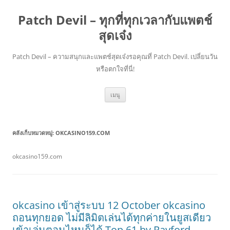
Patch Devil – ทุกที่ทุกเวลากับแพตช์
สุดเจ๋ง
Patch Devil – ความสนุกและแพตช์สุดเจ๋งรอคุณที่ Patch Devil. เปลี่ยนวัน
หรือตกใจที่นี่!
ข้าม
เมนู
ไป
ยัง
เนื้อหา
คลังเก็บหมวดหมู่:
OKCASINO159.COM
okcasino159.com
okcasino เข้าสู่ระบบ 12 October okcasino
ถอนทุกยอด ไม่มีลิมิตเล่นได้ทุกค่ายในยูสเดียว
เข้าเล่นตอนไหนก็ได้ Top 61 by Rayford