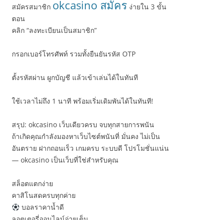
okcasino สมัคร
สมัครสมาชิก
ง่ายใน 3 ขั้น
ตอน
คลิก “ลงทะเบียนเป็นสมาชิก”
กรอกเบอร์โทรศัพท์ รวมทั้งยืนยันรหัส OTP
ตั้งรหัสผ่าน ผูกบัญชี แล้วเข้าเล่นได้ในทันที
ใช้เวลาไม่ถึง 1 นาที พร้อมเริ่มเดิมพันได้ในทันที!
สรุป: okcasino เว็บเดียวครบ จบทุกสายการพนัน
ถ้าเกิดคุณกำลังมองหาเว็บไซต์พนันที่ มั่นคง ไม่เป็น
อันตราย ฝากถอนเร็ว เกมครบ ระบบดี โปรโมชั่นแน่น
— okcasino เป็นเว็บที่ใช่สำหรับคุณ
สล็อตแตกง่าย
คาสิโนสดครบทุกค่าย
บอลราคาน้ำดี
ลอตเตอรี่ออนไลน์จ่ายเต็ม