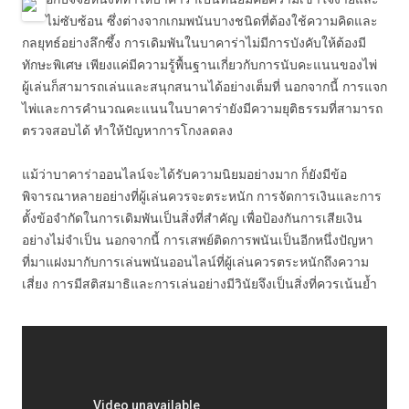
ไม่ซับซ้อน ซึ่งต่างจากเกมพนันบางชนิดที่ต้องใช้ความคิดและ
กลยุทธ์อย่างลึกซึ้ง การเดิมพันในบาคาร่าไม่มีการบังคับให้ต้องมี
ทักษะพิเศษ เพียงแค่มีความรู้พื้นฐานเกี่ยวกับการนับคะแนนของไพ่
ผู้เล่นก็สามารถเล่นและสนุกสนานได้อย่างเต็มที่ นอกจากนี้ การแจก
ไพ่และการคำนวณคะแนนในบาคาร่ายังมีความยุติธรรมที่สามารถ
ตรวจสอบได้ ทำให้ปัญหาการโกงลดลง
แม้ว่าบาคาร่าออนไลน์จะได้รับความนิยมอย่างมาก ก็ยังมีข้อ
พิจารณาหลายอย่างที่ผู้เล่นควรจะตระหนัก การจัดการเงินและการ
ตั้งข้อจำกัดในการเดิมพันเป็นสิ่งที่สำคัญ เพื่อป้องกันการเสียเงิน
อย่างไม่จำเป็น นอกจากนี้ การเสพย์ติดการพนันเป็นอีกหนึ่งปัญหา
ที่มาแฝงมากับการเล่นพนันออนไลน์ที่ผู้เล่นควรตระหนักถึงความ
เสี่ยง การมีสติสมาธิและการเล่นอย่างมีวินัยจึงเป็นสิ่งที่ควรเน้นย้ำ