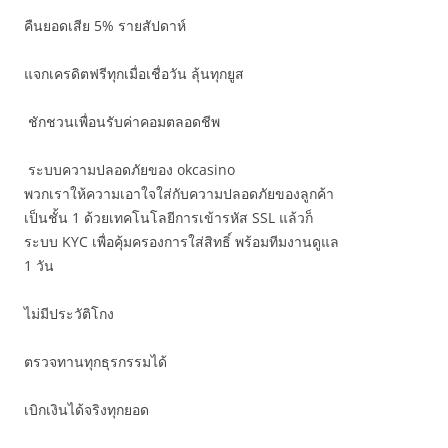
คืนยอดเสีย 5% รายสัปดาห์
แจกเครดิตฟรีทุกเมื่อเชื่อวัน ลุ้นทุกยูส
‍‍‍ ชักชวนเพื่อนรับค่าคอมตลอดชีพ
️ ระบบความปลอดภัยของ okcasino
พวกเราให้ความเอาใจใส่กับความปลอดภัยของลูกค้า
เป็นชั้น 1 ด้วยเทคโนโลยีการเข้ารหัส SSL แล้วก็
ระบบ KYC เพื่อคุ้มครองการใส่สิทธิ์ พร้อมทีมงานดูแล
1 วัน
ไม่มีประวัติโกง
ตรวจทานทุกธุรกรรมได้
เบิกเงินได้จริงทุกยอด