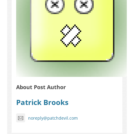
About Post Author
Patrick Brooks
noreply@patchdevil.com