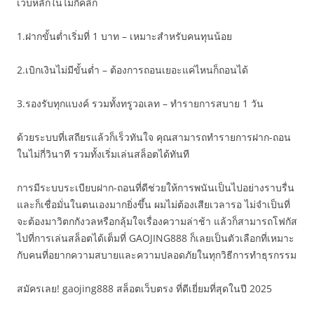
เว็บหลักในไม่กี่คลิก
1.ฝากขั้นต่ำเริ่มที่ 1 บาท – เหมาะสำหรับคนทุนน้อย
2.เบิกเงินไม่มีขั้นต่ำ – ต้องการถอนเยอะแค่ไหนก็ถอนได้
3.รองรับทุกแบงค์ รวมทั้งทรูวอเลท – ทำรายการสบาย 1 วัน
ด้วยระบบที่เสถียรแล้วก็เร็วทันใจ คุณสามารถทำรายการฝาก-ถอน
ในไม่กี่วินาที รวมทั้งเริ่มเล่นสล็อตได้ทันที
การมีระบบระเบียบฝาก-ถอนที่ดีช่วยให้การพนันเป็นไปอย่างราบรื่น
และก็เชื่อมั่นในตนเองมากยิ่งขึ้น ผมไม่ต้องเสียเวลารอ ไม่จำเป็นที่
จะต้องมาวิตกกังวลหรือกลุ้มใจเรื่องความล่าช้า แล้วก็สามารถโฟกัส
ไปที่การเล่นสล็อตได้เต็มที่ GAOJING888 ก็เลยเป็นตัวเลือกที่เหมาะ
กับคนที่อยากความสบายและความปลอดภัยในทุกวิธีการทำธุรกรรม
สมัครเลย! gaojing888 สล็อตเว็บตรง ที่ดีเยี่ยมที่สุดในปี 2025