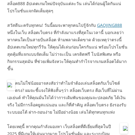
สล็อต888 อัปเดตเกมใหม่ปัจจุบันแต่ละวัน เล่นได้ก่อนผู้ใดกันแน่
โปรโมชั่นแจกจัดเต็มสุดๆ
สวัสดีนะครับทุกคน! วันนี้ผมจะพาทุกคนไปรู้จักกับ
GAOJING888
หนึ่งในเว็บ สล็อตเว็บตรง ที่กำลังมาแรงที่สุดในเวลานี้ บอกเลยว่า
หากคนใดเป็นสายปั่นสล็อต ห้ามพลาดเด็ดขาด ด้วยเหตุว่าตรงนี้
อัปเดตเกมใหม่ทุกวี่วัน ให้คุณได้เล่นก่อนใครกันแน่ พร้อมโปรโมชั่น
สุดคุ้มที่แจกแบบจัดเต็ม ไม่ว่าจะเป็น เครดิตฟรี โบนัสพิเศษ หรือ
กิจกรรมสุดมัน ที่ช่วยเพิ่มจังหวะให้คุณทำกำไรจากเกมสล็อตได้มาก
ขึ้น
คนไม่ใช่น้อยอาจสงสัยว่าทำไมจำต้องเล่นสล็อตกับเว็บไซต์
ตรง? ผมจะชี้แจงให้ฟังสั้นๆว่า สล็อตเว็บตรง คือเว็บที่ไม่ผ่าน
เอเย่นต์ ทำให้คุณมั่นใจได้ว่าการเดิมพันของคุณจะปลอดภัย ได้เงิน
จริง ไม่มีการล็อคยูสแน่นอน และก็ที่สำคัญ สล็อตเว็บตรง ยังรองรับ
ระบบออโต้ ฝาก-ถอนง่าย ไม่มีอย่างน้อย เล่นได้ทุกหนทุกแห่ง
โดยเหตุนี้ หากคุณกำลังมองหา เว็บสล็อตที่ดีเยี่ยมที่สุดในปี
2025 ที่มีเกมให้เล่นมากมาย โปรโมชั่นคุ้ม และระบบป้อม