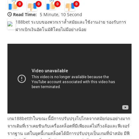
0
0
0
0
Read Time:
5 Minute, 10 Second
188bet ระบบของพวกเราล้ำสมัยและใช้งานง่าย รองรับการ
ฝากเบิกเงินอัตโนมัติโดยไม่มีอย่างน้อย
เกม188betthในขณะนี้มีการปรับปรุงไปไกลจากสมัยก่อนอย่างมาก
จากเดิมที่เราเคยชินกับเครื่องสล็อตที่มีเพียงแค่ไม่กี่วงล้อและฟีเจอร์
รากฐาน แต่ในยุคนี้เกมสล็อตได้มีการปรับปรุงเป็นเกมที่นำสมัย มีฟี