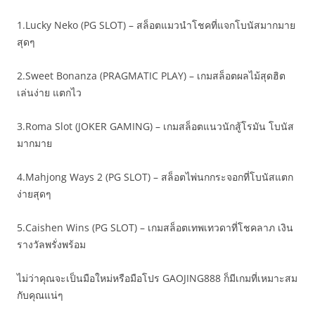
1.Lucky Neko (PG SLOT) – สล็อตแมวนำโชคที่แจกโบนัสมากมาย
สุดๆ
2.Sweet Bonanza (PRAGMATIC PLAY) – เกมสล็อตผลไม้สุดฮิต
เล่นง่าย แตกไว
3.Roma Slot (JOKER GAMING) – เกมสล็อตแนวนักสู้โรมัน โบนัส
มากมาย
4.Mahjong Ways 2 (PG SLOT) – สล็อตไพ่นกกระจอกที่โบนัสแตก
ง่ายสุดๆ
5.Caishen Wins (PG SLOT) – เกมสล็อตเทพเทวดาที่โชคลาภ เงิน
รางวัลพรั่งพร้อม
ไม่ว่าคุณจะเป็นมือใหม่หรือมือโปร GAOJING888 ก็มีเกมที่เหมาะสม
กับคุณแน่ๆ