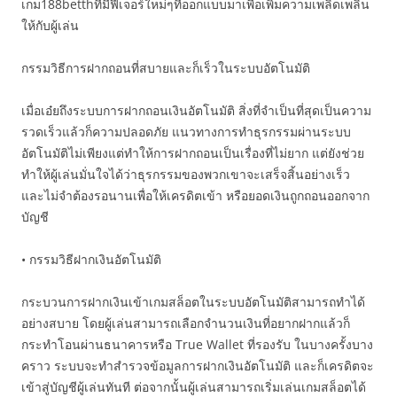
เกม188betthที่มีฟีเจอร์ใหม่ๆที่ออกแบบมาเพื่อเพิ่มความเพลิดเพลิน
ให้กับผู้เล่น
กรรมวิธีการฝากถอนที่สบายและก็เร็วในระบบอัตโนมัติ
เมื่อเอ๋ยถึงระบบการฝากถอนเงินอัตโนมัติ สิ่งที่จำเป็นที่สุดเป็นความ
รวดเร็วแล้วก็ความปลอดภัย แนวทางการทำธุรกรรมผ่านระบบ
อัตโนมัติไม่เพียงแต่ทำให้การฝากถอนเป็นเรื่องที่ไม่ยาก แต่ยังช่วย
ทำให้ผู้เล่นมั่นใจได้ว่าธุรกรรมของพวกเขาจะเสร็จสิ้นอย่างเร็ว
และไม่จำต้องรอนานเพื่อให้เครดิตเข้า หรือยอดเงินถูกถอนออกจาก
บัญชี
• กรรมวิธีฝากเงินอัตโนมัติ
กระบวนการฝากเงินเข้าเกมสล็อตในระบบอัตโนมัติสามารถทำได้
อย่างสบาย โดยผู้เล่นสามารถเลือกจำนวนเงินที่อยากฝากแล้วก็
กระทำโอนผ่านธนาคารหรือ True Wallet ที่รองรับ ในบางครั้งบาง
คราว ระบบจะทำสำรวจข้อมูลการฝากเงินอัตโนมัติ และก็เครดิตจะ
เข้าสู่บัญชีผู้เล่นทันที ต่อจากนั้นผู้เล่นสามารถเริ่มเล่นเกมสล็อตได้