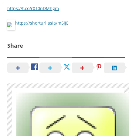
https://t.co/r0T0nDMhgm
https://shorturl.asia/m5iJE
Share