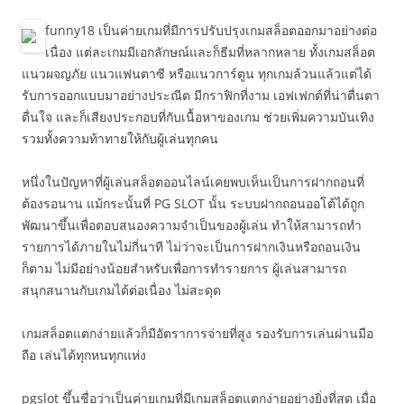
funny18 เป็นค่ายเกมที่มีการปรับปรุงเกมสล็อตออกมาอย่างต่อ
เนื่อง แต่ละเกมมีเอกลักษณ์และก็ธีมที่หลากหลาย ทั้งเกมสล็อต
แนวผจญภัย แนวแฟนตาซี หรือแนวการ์ตูน ทุกเกมล้วนแล้วแต่ได้
รับการออกแบบมาอย่างประณีต มีกราฟิกที่งาม เอฟเฟกต์ที่น่าตื่นตา
ตื่นใจ และก็เสียงประกอบที่กับเนื้อหาของเกม ช่วยเพิ่มความบันเทิง
รวมทั้งความท้าทายให้กับผู้เล่นทุกคน
หนึ่งในปัญหาที่ผู้เล่นสล็อตออนไลน์เคยพบเห็นเป็นการฝากถอนที่
ต้องรอนาน แม้กระนั้นที่ PG SLOT นั้น ระบบฝากถอนออโต้ได้ถูก
พัฒนาขึ้นเพื่อตอบสนองความจำเป็นของผู้เล่น ทำให้สามารถทำ
รายการได้ภายในไม่กี่นาที ไม่ว่าจะเป็นการฝากเงินหรือถอนเงิน
ก็ตาม ไม่มีอย่างน้อยสำหรับเพื่อการทำรายการ ผู้เล่นสามารถ
สนุกสนานกับเกมได้ต่อเนื่อง ไม่สะดุด
เกมสล็อตแตกง่ายแล้วก็มีอัตราการจ่ายที่สูง รองรับการเล่นผ่านมือ
ถือ เล่นได้ทุกหนทุกแห่ง
pgslot ขึ้นชื่อว่าเป็นค่ายเกมที่มีเกมสล็อตแตกง่ายอย่างยิ่งที่สุด เมื่อ