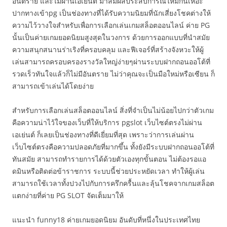
อันตราย และไม่ผ่านเอเย่นต์ มาสัมผัสประสบการณ์ใหม่กันเหอะ
ปากทางเข้าpg เป็นช่องทางที่ได้รับความนิยมที่นักเสี่ยงโชคต่างให้
ความไว้วางใจสำหรับเพื่อการเลือกเล่นเกมสล็อตออนไลน์ ค่าย PG
นั้นเป็นค่ายเกมยอดนิยมสูงสุดในวงการ ด้วยการออกแบบที่นำสมัย
ความสนุกสนานร่าเริงที่ครอบคลุม และฟีเจอร์ที่สร้างจังหวะให้ผู้
เล่นสามารถครอบครองรางวัลใหญ่ง่ายๆผ่านระบบฝากถอนออโต้ที่
รวดเร็วทันใจแล้วก็ไม่มีอันตราย ไม่ว่าคุณจะเป็นมือใหม่หรือเซียน ก็
สามารถเข้าเล่นได้โดยง่าย
สำหรับการเลือกเล่นสล็อตออนไลน์ สิ่งที่จำเป็นไม่น้อยไปกว่าตัวเกม
คือความน่าไว้ใจของเว็บที่ให้บริการ pgslot เว็บไซต์ตรงไม่ผ่าน
เอเย่นต์ ก็เลยเป็นช่องทางที่ดีเยี่ยมที่สุด เพราะว่าการเล่นผ่าน
เว็บไซต์ตรงคือความปลอดภัยที่มากขึ้น ทั้งยังมีระบบฝากถอนออโต้ที่
ทันสมัย สามารถทำรายการได้ด้วยตัวเองทุกขั้นตอน ไม่ต้องรอแอ
ดมินหรือติดต่อข้าราชการ ระบบนี้ช่วยประหยัดเวลา ทำให้ผู้เล่น
สามารถใช้เวลาทั้งปวงไปกับการครึกครื้นและลุ้นโชคจากเกมสล็อต
แตกง่ายที่ค่าย PG SLOT จัดเต็มมาให้
แนะนำ funny18 ค่ายเกมยอดนิยม อันดับที่หนึ่งในประเทศไทย