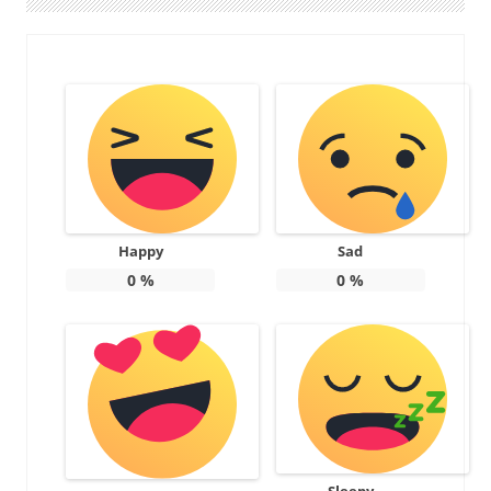
Happy
Sad
0
%
0
%