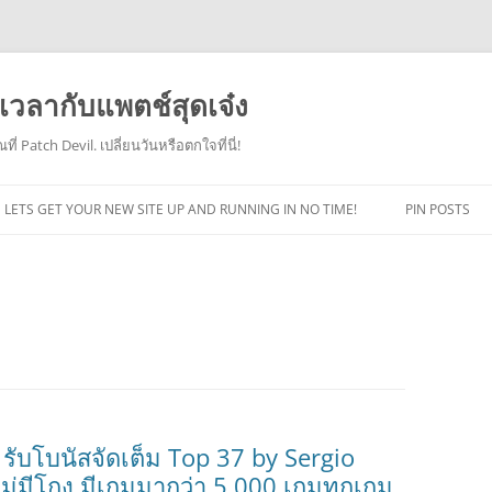
กเวลากับแพตช์สุดเจ๋ง
 Patch Devil. เปลี่ยนวันหรือตกใจที่นี่!
ข้าม
ไป
LETS GET YOUR NEW SITE UP AND RUNNING IN NO TIME!
PIN POSTS
ยัง
เนื้อหา
รับโบนัสจัดเต็ม Top 37 by Sergio
 ไม่มีโกง มีเกมมากว่า 5,000 เกมทุกเกม