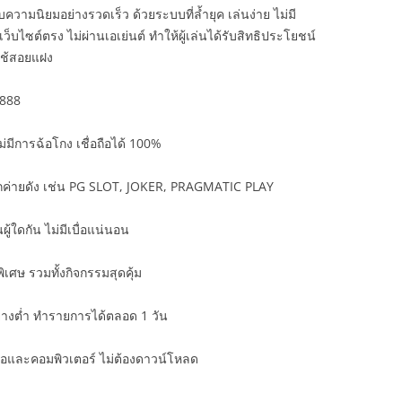
ความนิยมอย่างรวดเร็ว ด้วยระบบที่ล้ำยุค เล่นง่าย ไม่มี
ว็บไซต์ตรง ไม่ผ่านเอเย่นต์ ทำให้ผู้เล่นได้รับสิทธิประโยชน์
ใช้สอยแฝง
ต888
่มีการฉ้อโกง เชื่อถือได้ 100%
ทุกค่ายดัง เช่น PG SLOT, JOKER, PRAGMATIC PLAY
นผู้ใดกัน ไม่มีเบื่อแน่นอน
ิเศษ รวมทั้งกิจกรรมสุดคุ้ม
ย่างต่ำ ทำรายการได้ตลอด 1 วัน
ือถือและคอมพิวเตอร์ ไม่ต้องดาวน์โหลด