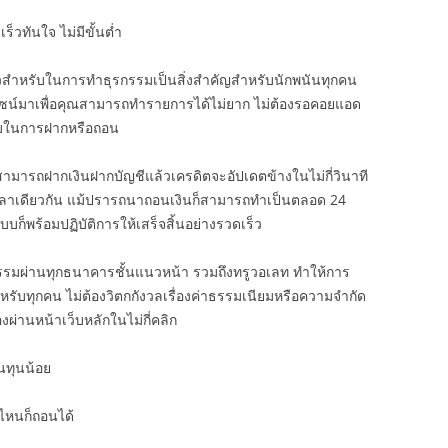
วทันใจ ไม่มีขั้นต่ำ
สำหรับในการทำธุรกรรมเป็นสิ่งสำคัญสำหรับนักพนันทุกคน
ไซน์มาเพื่อคุณสามารถทำรายการได้ไม่ยาก ไม่ต้องรอคอยแอด
หรับในการฝากหรือถอน
สามารถฝากเงินฝากบัญชีแล้วเครดิตจะอัปเดตข้างในไม่กี่วินาที
เวลาเดียวกัน แม้ปรารถนาถอนเงินก็สามารถทำเป็นตลอด 24
บก็พร้อมปฏิบัติการให้เสร็จสิ้นอย่างรวดเร็ว
กรรมผ่านทุกธนาคารชั้นแนวหน้า รวมถึงทรูวอเลท ทำให้การ
ำหรับทุกคน ไม่ต้องวิตกกังวลเรื่องค่าธรรมเนียมหรือความจำกัด
ผ่านหน้าเว็บหลักในไม่กี่คลิก
คนทุนน้อย
่ไหนก็ถอนได้