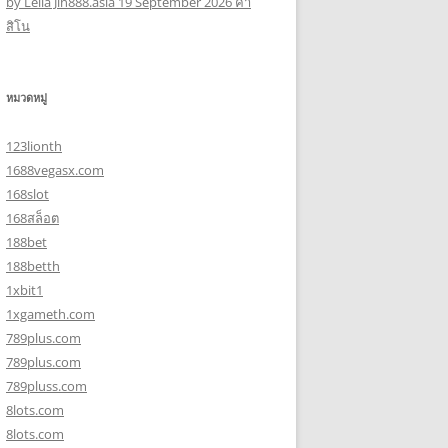
by Lelia Jin888.asia 19 September 2026 คา
สิโน
หมวดหมู่
123lionth
1688vegasx.com
168slot
168สล็อต
188bet
188betth
1xbit1
1xgameth.com
789plus.com
789plus.com
789pluss.com
8lots.com
8lots.com