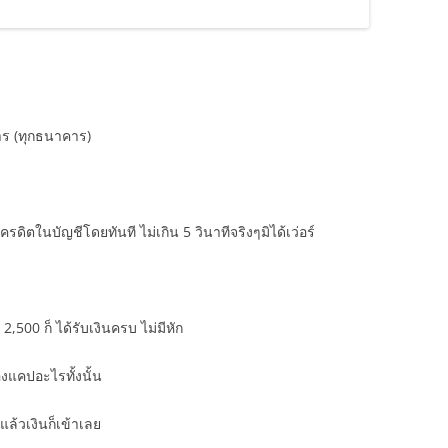
คาร (ทุกธนาคาร)
ดิตในบัญชีโดยทันที ไม่เกิน 5 วินาทีจริงๆมิได้เว่อร์
00 ก็ ได้รับเงินครบ ไม่มีหัก
องแคปอะไรทั้งนั้น
ล้วเงินก็เข้าเลย