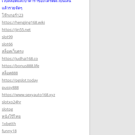
เว็บสล็อตและบาคาร่าของโครตดีเว็บนี้เล่น
แล้วรวยจัดๆ
โจ๊กเกอร์123
https://hengjing168.wiki
https://jin55.net
slot99
slot66
สล็อตเว็บตรง
https://judhai168.co
https://bonus888.life
สล็อต888
https://pgslot.today
pussy888
https://www.sexyauto168.xyz
slotxo24hr
slotpg
หนังโป๊ไทย
1xbetth
funny18