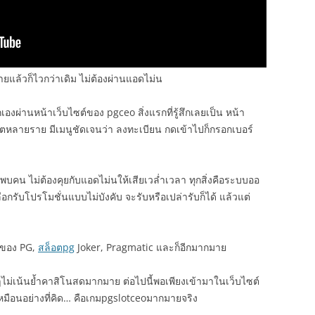
ยแล้วก็ไวกว่าเดิม ไม่ต้องผ่านแอดไม่น
ผ่านหน้าเว็บไซต์ของ pgceo สิ่งแรกที่รู้สึกเลยเป็น หน้า
็อตหลายราย มีเมนูชัดเจนว่า ลงทะเบียน กดเข้าไปก็กรอกเบอร์
พบคน ไม่ต้องคุยกับแอดไม่นให้เสียเวล่ำเวลา ทุกสิ่งคือระบบออ
ลือกรับโปรโมชั่นแบบไม่บังคับ จะรับหรือเปล่ารับก็ได้ แล้วแต่
ังของ PG,
สล็อตpg
Joker, Pragmatic และก็อีกมากมาย
ๆไม่เน้นย้ำคาสิโนสดมากมาย ต่อไปนี้พอเพียงเข้ามาในเว็บไซต์
ไม่เหมือนอย่างที่คิด… คือเกมpgslotceoมากมายจริง