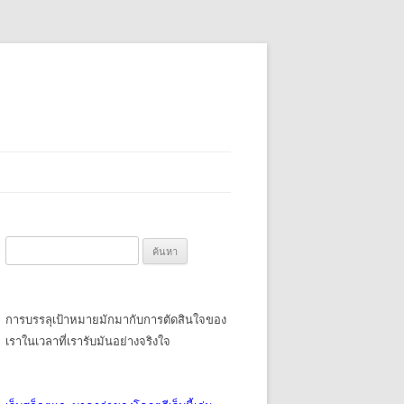
ค้นหา
สำหรับ:
การบรรลุเป้าหมายมักมากับการตัดสินใจของ
เราในเวลาที่เรารับมันอย่างจริงใจ