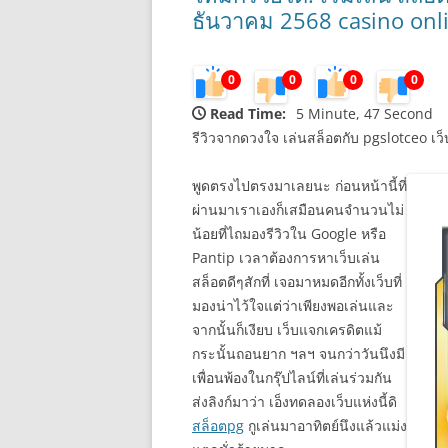
ธันวาคม 2568 casino onl
0
0
0
0
Read Time:
5 Minute, 47 Second
รีวิวจากดวงใจ เล่นสล็อตกับ pgslotceo เ
พูดตรงไปตรงมาเลยนะ ก่อนหน้านี้ที่
ผ่านมาเราเองก็เสมือนคนจำนวนไม่
น้อยที่ไถมองรีวิวใน Google หรือ
Pantip เวลาต้องการหาเว็บเล่น
สล็อตดีๆสักที่ เจอมาหมดอีกทั้งเว็บที่
มองน่าไว้ใจแต่ว่าเพียงพอเล่นและ
จากนั้นก็เงียบ เว็บแจกเครดิตแม้
กระนั้นถอนยาก ฯลฯ จนกว่าวันนึงมี
เพื่อนพ้องในกรุ๊ปไลน์ที่เล่นร่วมกัน
ส่งลิงก์มาว่า เอ็งทดลองเว็บแห่งนี้ดิ
สล็อตpg
กูเล่นมาอาทิตย์นึงแล้วแม่ง