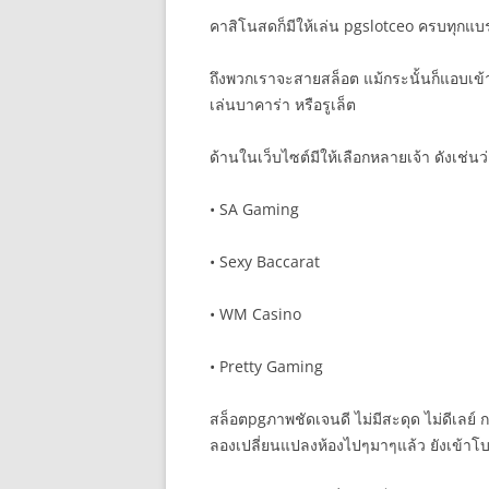
คาสิโนสดก็มีให้เล่น pgslotceo ครบทุกแบ
ถึงพวกเราจะสายสล็อต แม้กระนั้นก็แอบเข
เล่นบาคาร่า หรือรูเล็ต
ด้านในเว็บไซต์มีให้เลือกหลายเจ้า ดังเช่นว
• SA Gaming
• Sexy Baccarat
• WM Casino
• Pretty Gaming
สล็อตpgภาพชัดเจนดี ไม่มีสะดุด ไม่ดีเลย์ 
ลองเปลี่ยนแปลงห้องไปๆมาๆแล้ว ยังเข้าโบ