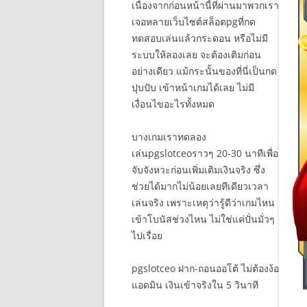
เนื่องจากก่อนหน้านี้ที่ผ่านมาพวกเรา
เจอหลายเว็บไซต์สล็อตpgที่กด
ทดสอบเล่นแล้วกระดอน หรือไม่มี
ระบบให้ลองเลย จะต้องเติมก่อน
อย่างเดียว แม้กระนั้นของที่นี่เป็นกด
ปุบปับ เข้าหน้าเกมได้เลย ไม่มี
เงื่อนไขอะไรทั้งหมด
บางเกมเราทดลอง
เล่นpgslotceoราวๆ 20-30 นาทีเพื่อ
จับจังหวะก่อนเพิ่มเติมเงินจริง ซึ่ง
ช่วยได้มากไม่น้อยเลยทีเดียวเวลา
เล่นจริง เพราะเหตุว่ารู้ดีว่าเกมไหน
เข้าโบนัสช่วงไหน ไม่ใช่แค่ปั่นมั่วๆ
ไปเรื่อย
pgslotceo ฝาก-ถอนออโต้ ไม่ต้องง้อ
แอดมิน เงินเข้าจริงใน 5 วินาที