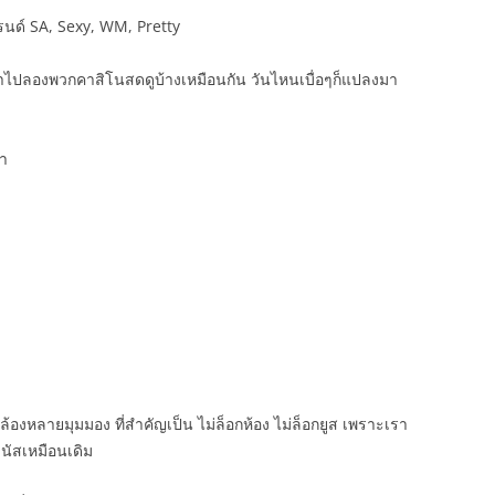
รนด์ SA, Sexy, WM, Pretty
้าไปลองพวกคาสิโนสดดูบ้างเหมือนกัน วันไหนเบื่อๆก็แปลงมา
่า
กล้องหลายมุมมอง ที่สำคัญเป็น ไม่ล็อกห้อง ไม่ล็อกยูส เพราะเรา
นัสเหมือนเดิม