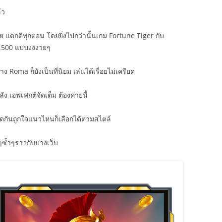
้ว
ย แตกดีทุกตอน โดยยิ่งไปกว่านั้นเกม Fortune Tiger กับ
1,500 แบบงงงวยๆ
oma ก็ยังเป็นที่นิยม เล่นได้เรื่อยไม่เครียด
เอฟเฟกต์จัดเต็ม ต้องค่ายนี้
ใดกันถูกใจแนวไหนก็เลือกได้ตามสไตล์
าๆซ้ำๆราวกับบางเว็บ