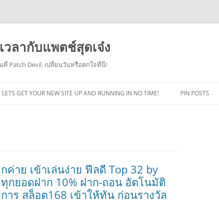
กเวลากับแพตช์สุดเจ๋ง
 Patch Devil. เปลี่ยนวันหรือตกใจที่นี่!
ข้าม
ไป
LETS GET YOUR NEW SITE UP AND RUNNING IN NO TIME!
PIN POSTS
ยัง
เนื้อหา
่าย เข้าเล่นง่าย ฟีลดี Top 32 by
ทุกยอดฝาก 10% ฝาก-ถอน อัตโนมัติ
วงการ สล็อต168 เข้าให้ทัน ก่อนรางวัล