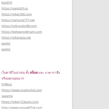
kiss918
https://pgslotth.io
https://joker356.com
https://samurai777.net
https://tokyoslot88.com
https://betwayvietnam.com
https://jokerasia.net
pgslot
pgslot
เว็บคาสิโนน่าเล่น ทั้ง
สล็อต
และ
บาคาร่า
ตึง
จริงแตกบ่อยมาก
918kiss
https://www.madoohd.com
sagame
https://joker123auto.com
http://www.movie87hd.com