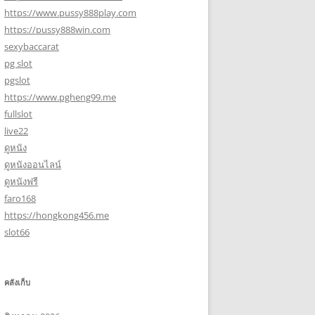
https://www.pussy888play.com
https://pussy888win.com
sexybaccarat
pg slot
pgslot
https://www.pgheng99.me
fullslot
live22
ดูหนัง
ดูหนังออนไลน์
ดูหนังฟรี
faro168
https://hongkong456.me
slot66
คลังเก็บ