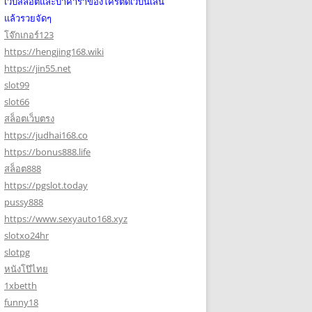
เว็บสล็อตและบาคาร่าของโครตดีเว็บนี้เล่น
แล้วรวยจัดๆ
โจ๊กเกอร์123
https://hengjing168.wiki
https://jin55.net
slot99
slot66
สล็อตเว็บตรง
https://judhai168.co
https://bonus888.life
สล็อต888
https://pgslot.today
pussy888
https://www.sexyauto168.xyz
slotxo24hr
slotpg
หนังโป๊ไทย
1xbetth
funny18