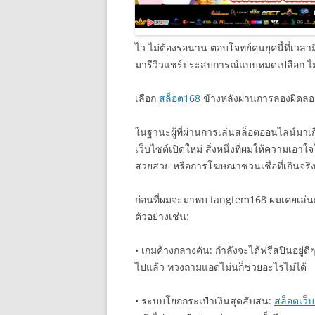
ไว ไม่ต้องรอนาน ตอบโจทย์คนยุคนี้ที่เวลา
มารีวิวแชร์ประสบการณ์แบบหมดเปลือก ไม่
เลือก
สล็อต168
ข้างหลังผ่านการลองผิดลอง
ในฐานะผู้ที่ผ่านการเล่นสล็อตออนไลน์มาเก
เว็บไซต์เปิดใหม่ สิ่งหนึ่งที่ผมให้ความเอาใจ
สวยสวย หรือการโฆษณาชวนเชื่อที่เกินจริง
ก่อนที่ผมจะมาพบ tangtem168 ผมเคยเล่นกั
ตัวอย่างเช่น:
• เกมค้างกลางคัน: กำลังจะได้ฟรีสปินอยู่
ไปแล้ว ทวงถามแอดไม่นก็ช่วยอะไรไม่ได้
• ระบบโยกกระเป๋าเงินสุดสับสน:
สล็อตเว็