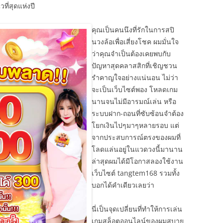
ที่สุดแห่งปี
คุณเป็นคนนึงที่รักในการสปิ
นวงล้อเพื่อเสี่ยงโชค ผมมั่นใจ
ว่าคุณจำเป็นต้องเคยพบกับ
ปัญหาสุดคลาสสิกที่เชิญชวน
รำคาญใจอย่างแน่นอน ไม่ว่า
จะเป็นเว็บไซต์พอง โหลดเกม
นานจนไม่มีอารมณ์เล่น หรือ
ระบบฝาก-ถอนที่ซับซ้อนจำต้อง
โยกเงินไปๆมาๆหลายรอบ แต่
จากประสบการณ์ตรงของผมที่
โลดแล่นอยู่ในแวดวงนี้มานาน
ล่าสุดผมได้มีโอกาสลองใช้งาน
เว็บไซต์ tangtem168 รวมทั้ง
บอกได้คำเดียวเลยว่า
นี่เป็นจุดเปลี่ยนที่ทำให้การเล่น
เกมสล็อตออนไลน์ของผมสบาย