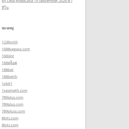
by Lelia Jin888.asia 19 September 2026 คา
สิโน
หมวดหมู่
123lionth
1688vegasx.com
168slot
168สล็อต
188bet
188betth
1xbit1
1xgameth.com
789plus.com
789plus.com
789pluss.com
8lots.com
8lots.com