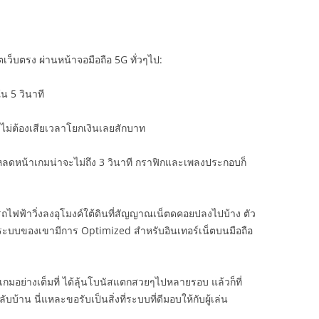
ว็บตรง ผ่านหน้าจอมือถือ 5G ทั่วๆไป:
น 5 วินาที
ก ไม่ต้องเสียเวลาโยกเงินเลยสักบาท
ลดหน้าเกมน่าจะไม่ถึง 3 วินาที กราฟิกและเพลงประกอบก็
ถไฟฟ้าวิ่งลงอุโมงค์ใต้ดินที่สัญญาณเน็ตดคอยปลงไปบ้าง ตัว
าระบบของเขามีการ Optimized สำหรับอินเทอร์เน็ตบนมือถือ
เกมอย่างเต็มที่ ได้ลุ้นโบนัสแตกสวยๆไปหลายรอบ แล้วก็ที่
้าน นี่แหละขอรับเป็นสิ่งที่ระบบที่ดีมอบให้กับผู้เล่น