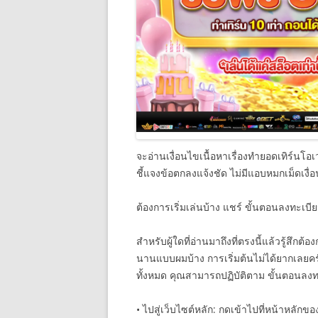
จะอ่านเงื่อนไขเนื้อหาเรื่องทำยอดเทิร์นโอเวอ
ชี้แจงข้อตกลงแจ้งชัด ไม่มีแอบหมกเม็ดเงื
ต้องการเริ่มเล่นบ้าง แชร์ ขั้นตอนลงทะเ
สำหรับผู้ใดที่อ่านมาถึงที่ตรงนี้แล้วรู้สึก
นานแบบผมบ้าง การเริ่มต้นไม่ได้ยากเลยคร
ทั้งหมด คุณสามารถปฏิบัติตาม ขั้นตอนลงทะ
• ไปสู่เว็บไซต์หลัก: กดเข้าไปที่หน้าหลักข