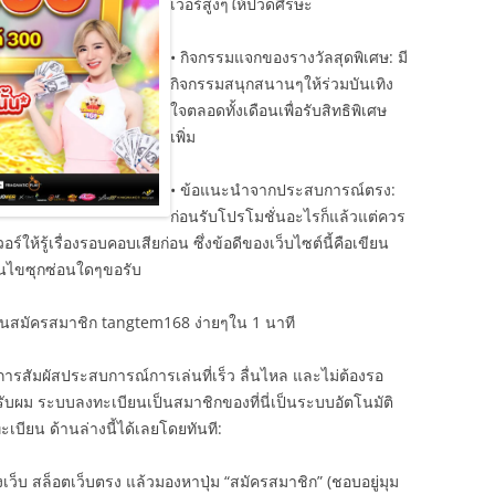
เวอร์สูงๆให้ปวดศีรษะ
• กิจกรรมแจกของรางวัลสุดพิเศษ: มี
กิจกรรมสนุกสนานๆให้ร่วมบันเทิง
ใจตลอดทั้งเดือนเพื่อรับสิทธิพิเศษ
เพิ่ม
• ข้อแนะนำจากประสบการณ์ตรง:
ก่อนรับโปรโมชั่นอะไรก็แล้วแต่ควร
ร์ให้รู้เรื่องรอบคอบเสียก่อน ซึ่งข้อดีของเว็บไซต์นี้คือเขียน
่อนไขซุกซ่อนใดๆขอรับ
บียนสมัครสมาชิก tangtem168 ง่ายๆใน 1 นาที
ต้องการสัมผัสประสบการณ์การเล่นที่เร็ว ลื่นไหล และไม่ต้องรอ
ับผม ระบบลงทะเบียนเป็นสมาชิกของที่นี่เป็นระบบอัตโนมัติ
เบียน ด้านล่างนี้ได้เลยโดยทันที:
องเว็บ สล็อตเว็บตรง แล้วมองหาปุ่ม “สมัครสมาชิก” (ชอบอยู่มุม