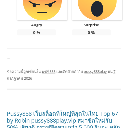
Angry
Surprise
0
%
0
%
…
ข้อความนี้ถูกเขียนใน
พุซซี่888
และติดป้ายกำกับ
pussy888play
บน
7
กรกฎาคม 2026
Pussy888 เว็บสล็อตที่ใหญ่ที่สุดในไทย Top 67
by Robin pussy888play.vip สมาชิกใหม่รับ
50% เสียงดี กราฟฟิคสวยกว่า 5,000 ธีมจะ หลัก