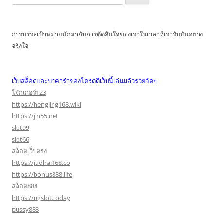
สำหรับ:
การบรรลุเป้าหมายมักมากับการตัดสินใจของเราในเวลาที่เรารับมันอย่าง
จริงใจ
เว็บสล็อตและบาคาร่าของโครตดีเว็บนี้เล่นแล้วรวยจัดๆ
โจ๊กเกอร์123
https://hengjing168.wiki
https://jin55.net
slot99
slot66
สล็อตเว็บตรง
https://judhai168.co
https://bonus888.life
สล็อต888
https://pgslot.today
pussy888