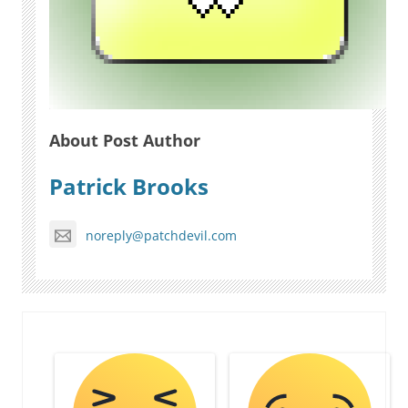
About Post Author
Patrick Brooks
noreply@patchdevil.com