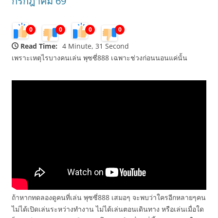
กรกฎาคม 69
0
0
0
0
Read Time:
4 Minute, 31 Second
เพราะเหตุไรบางคนเล่น พุซซี่888 เฉพาะช่วงก่อนนอนแค่นั้น
ถ้าหากทดลองดูคนที่เล่น พุซซี่888 เสมอๆ จะพบว่าใครอีกหลายๆคน
ไม่ได้เปิดเล่นระหว่างทำงาน ไม่ได้เล่นตอนเดินทาง หรือเล่นเมื่อใด