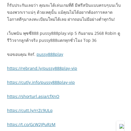
ก็รับประกันเลยว่า คุณจะได้เล่นเกมที่ดี มีฟรีสปินแบบครบๆบนเว็บ
ของพวกเราแน่ๆ ด้วยเหตุนั้น แม้คุณไม่ได้อยากต้องการคลาด
โอกาสดีๆมาลงทะเบียนใหม่ได้เลย ฝากถอนไม่มีอย่างต่ำทุกวัน!
เว็บพนัน พุซซี่888 pussy888play.vip 5 กันยายน 2568 Robin ดู
รีวิวจากลูกค้าจริง pussy888แตกทุกชั่วโมง Top 36
ขอขอบคุณ Ref.
pussy888play
https://rebrand.ly/pussy888play-vip
https://cutly.info/pussy888play-vip
https://shorturl.asia/cfXnO
https://cutt.ly/rrZc9ULq
https://t.co/GcW2JPuRzM