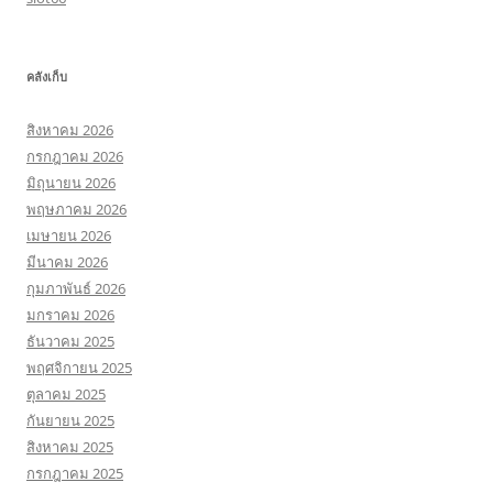
คลังเก็บ
สิงหาคม 2026
กรกฎาคม 2026
มิถุนายน 2026
พฤษภาคม 2026
เมษายน 2026
มีนาคม 2026
กุมภาพันธ์ 2026
มกราคม 2026
ธันวาคม 2025
พฤศจิกายน 2025
ตุลาคม 2025
กันยายน 2025
สิงหาคม 2025
กรกฎาคม 2025