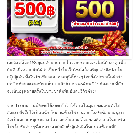
เอ่ยถึง สล็อต168 ผู้คนจำนวนมากในวงการเกมออนไลน์มักจะคุ้นชื่อ
กันดี เนื่องจากนับได้ว่าเป็นหนึ่งในเว็บไซต์สล็อตที่ถูกเอ่ยถึงบ่อยใน
กรุ๊ปผู้เล่น ทั้งในโซเชียลและคอมมูนิตี้ต่างๆโดยยิ่งไปกว่านั้นคำว่า
เว็บไซต์สล็อตยอดนิยมชั้น 1 แล้วก็ แจกเครดิตฟรี ไม่ต้องฝาก ที่มัก
จะเห็นอยู่หลายครั้งในประชาสัมพันธ์และรีวิวต่างๆ
จากประสบการณ์ที่เคยได้ลองเข้าไปใช้งานในมุมของผู้เล่นทั่วไป
สิ่งแรกที่รู้สึกได้เป็นหน้าเว็บค่อนข้างใช้งานง่าย ไม่ซับซ้อน เมนูถูก
จัดเป็นหมวดหมู่กระจ่าง ไม่ว่าจะเป็นเกมสล็อตยอดฮิต เกมใหม่ หรือ
โปรโมชันต่างๆซึ่งเหมาะสมกับอีกทั้งผู้เล่นมือใหม่รวมทั้งคนที่มี