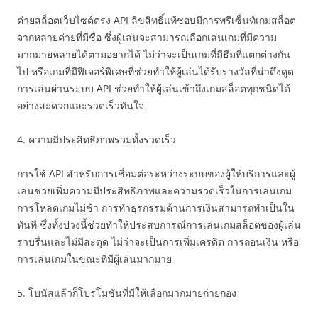
ค่ายสล็อตเว็บไซต์ตรง API ลิขสิทธิ์แท้ชอบมีการพรีเซ็นท์เกมสล็อต
จากหลายค่ายที่มีชื่อ ซึ่งผู้เล่นจะสามารถเลือกเล่นเกมที่มีความ
มากมายหลายได้ตามอยากได้ ไม่ว่าจะเป็นเกมที่มีธีมที่แตกต่างกัน
ไป หรือเกมที่มีฟีเจอร์พิเศษที่ช่วยทำให้ผู้เล่นได้รับรางวัลที่น่าดึงดูด
การเล่นผ่านระบบ API ช่วยทำให้ผู้เล่นเข้าถึงเกมสล็อตทุกชนิดได้
อย่างสะดวกและรวดเร็วทันใจ
4. ความมีประสิทธิภาพรวมทั้งรวดเร็ว
การใช้ API สำหรับการเชื่อมต่อระหว่างระบบของผู้ให้บริการและผู้
เล่นช่วยเพิ่มความมีประสิทธิภาพและความรวดเร็วในการเล่นเกม
การโหลดเกมไม่ช้า การทำธุรกรรมด้านการเงินสามารถทำเป็นใน
ทันที ซึ่งทั้งปวงนี้ช่วยทำให้ประสบการณ์การเล่นเกมสล็อตของผู้เล่น
ราบรื่นและไม่มีสะดุด ไม่ว่าจะเป็นการเพิ่มเครดิต การถอนเงิน หรือ
การเล่นเกมในขณะที่มีผู้เล่นมากมาย
5. โบนัสแล้วก็โปรโมชั่นที่มีให้เลือกมากมายก่ายกอง