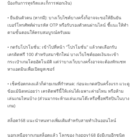
ป้องกันการทุจริตและก็การฟอกเงิน)
• ยืนยันตัวตน (หากมี): บางเว็บไซต์บางครั้งก็อาจจะขอให้ยืนยัน
เบอร์โทรศัพท์ผ่านรหัส OTP หรือรับรองตัวตนผ่านไลน์ ชี้แนะให้ทำ
ตามขั้นตอนให้ครบสมบูรณ์ครับผม
• กดรับโปรโมชั่น: เข้าไปที่หน้า “โปรโมชั่น” แล้วกดเลือกรับ
เครดิตฟรี 100 สำหรับสมาชิกใหม่ บางเว็บไซต์ยอดเงินจะเข้า
กระเป๋าเกมโดยอัตโนมัติ แต่ว่าบางเว็บบางครั้งอาจจะต้องทักแชท
หาแอดมินเพื่อเปิดยูสเซอร์
• เช็คข้อตกลงแล้วก็ค่ายเกมที่กำหนด: ก่อนจะกดสปินครั้งแรก แวะดู
ข้อแม้นิดหน่อยว่า เครดิตฟรีนี้ให้เล่นได้เฉพาะค่ายไหน หรือห้าม
เล่นเกมไหนบ้าง (ส่วนมากจะห้ามเล่นเกมโต๊ะหรือซื้อฟรีสปินในบาง
เกม)
สล็อต168 แนะนำหนทางเพิ่มเติมสำหรับสายทำเงินออนไลน์
นอกเหนือจากเกมสล็อตแล้ว โลกของ happy168 ยังมีเกมอีกชนิด