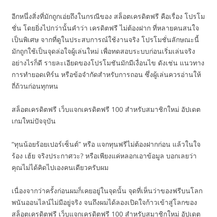
อีกหนึ่งสิ่งที่มักถูกเอ่ยถึงในกรณีของ สล็อตเครดิตฟรี คือเรื่อง โปรโม
ชั่น โดยยิ่งไปกว่านั้นคำว่า เครดิตฟรี ไม่ต้องฝาก ที่หลายคนสนใจ
เป็นพิเศษ จากที่ดูในประสบการณ์ใช้งานจริง โปรโมชั่นลักษณะนี้
มักถูกใช้เป็นจุดล่อใจผู้เล่นใหม่ เพื่อทดสอบระบบก่อนเริ่มเล่นจริง
อย่างไรก็ดี รายละเอียดของโปรโมชันมักมีเงื่อนไข ดังเช่น แนวทาง
การทำยอดเทิร์น หรือข้อจำกัดสำหรับการถอน ซึ่งผู้เล่นควรอ่านให้
ถี่ถ้วนก่อนทุกหน
สล็อตเครดิตฟรี เว็บแจกเครดิตฟรี 100 สำหรับสมาชิกใหม่ อัปเดต
เกมใหม่ปัจจุบัน
“ทุนน้อยร้อยเปอร์เซ็นต์” หรือ แจกทุนฟรีไม่ต้องฝากก่อน แล้วในใจ
ร้อง เฮ้ย จริงประกาศวะ? หรือเพียงแค่หลอกเอาข้อมูล บอกเลยว่า
คุณไม่ได้คิดไปเองคนเดียวครับผม
เนื่องจากว่าครั้งก่อนผมก็เคยอยู่ในจุดนั้น จุดที่เห็นว่าของฟรีบนโลก
พนันออนไลน์ไม่มีอยู่จริง จนถึงผมได้ลองเปิดใจก้าวเข้าสู่โลกของ
สล็อตเครดิตฟรี เว็บแจกเครดิตฟรี 100 สำหรับสมาชิกใหม่ อัปเดต