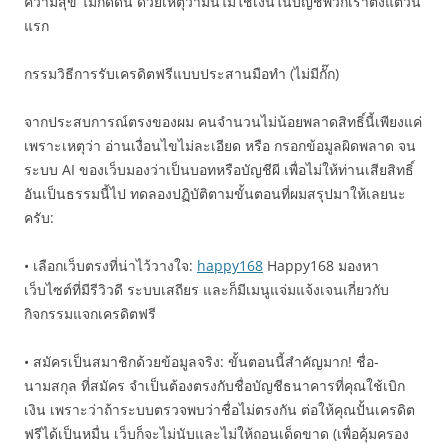
ความสุข ไม่กดดัน ด้วยเหตุว่ามันไม่ใช่เงินในบัญชีพวกเราตั้งแต่วัน
แรก
กรรมวิธีการรับเครดิตฟรีแบบประสานมือทำ (ไม่มีกั๊ก)
จากประสบการณ์ตรงของผม คนจำนวนไม่น้อยพลาดสิทธิ์นี้เพียงแค่
เพราะเหตุว่า อ่านเงื่อนไขไม่ละเอียด หรือ กรอกข้อมูลผิดพลาด จน
ระบบ AI ของเว็บมองว่าเป็นบอทหรือบัญชีผี เพื่อไม่ให้ท่านเสียสิทธิ์
อันเป็นธรรมนี้ไป ทดลองปฏิบัติตามขั้นตอนที่ผมสรุปมาให้เลยนะ
ครับ:
• เลือกเว็บตรงที่น่าไว้วางใจ:
happy168
Happy168 มองหา
เว็บไซต์ที่มีรีวิวดี ระบบเสถียร และก็มีเมนูแจ่มแจ้งเจนเกี่ยวกับ
กิจกรรมแจกเครดิตฟรี
• สมัครเป็นสมาชิกด้วยข้อมูลจริง: ขั้นตอนนี้สำคัญมาก! ชื่อ-
นามสกุล ที่สมัคร จำเป็นต้องตรงกับชื่อบัญชีธนาคารที่คุณใช้เบิก
เงิน เพราะว่าถ้าระบบตรวจพบว่าชื่อไม่ตรงกัน ต่อให้คุณปั้นเครดิต
ฟรีได้เป็นหมื่น เว็บก็จะไม่นับและไม่ให้ถอนเด็ดขาด (เพื่อคุ้มครอง