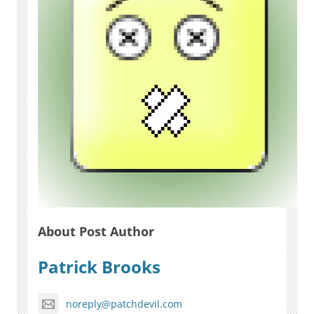
About Post Author
Patrick Brooks
noreply@patchdevil.com