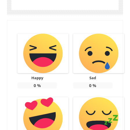
Happy
Sad
0
%
0
%