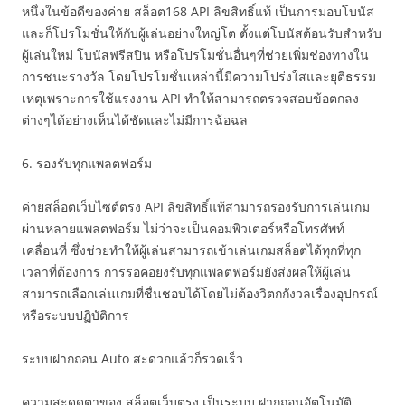
หนึ่งในข้อดีของค่าย สล็อต168 API ลิขสิทธิ์แท้ เป็นการมอบโบนัส
และก็โปรโมชั่นให้กับผู้เล่นอย่างใหญ่โต ตั้งแต่โบนัสต้อนรับสำหรับ
ผู้เล่นใหม่ โบนัสฟรีสปิน หรือโปรโมชั่นอื่นๆที่ช่วยเพิ่มช่องทางใน
การชนะรางวัล โดยโปรโมชั่นเหล่านี้มีความโปร่งใสและยุติธรรม
เหตุเพราะการใช้แรงงาน API ทำให้สามารถตรวจสอบข้อตกลง
ต่างๆได้อย่างเห็นได้ชัดและไม่มีการฉ้อฉล
6. รองรับทุกแพลตฟอร์ม
ค่ายสล็อตเว็บไซต์ตรง API ลิขสิทธิ์แท้สามารถรองรับการเล่นเกม
ผ่านหลายแพลตฟอร์ม ไม่ว่าจะเป็นคอมพิวเตอร์หรือโทรศัพท์
เคลื่อนที่ ซึ่งช่วยทำให้ผู้เล่นสามารถเข้าเล่นเกมสล็อตได้ทุกที่ทุก
เวลาที่ต้องการ การรอคอยงรับทุกแพลตฟอร์มยังส่งผลให้ผู้เล่น
สามารถเลือกเล่นเกมที่ชื่นชอบได้โดยไม่ต้องวิตกกังวลเรื่องอุปกรณ์
หรือระบบปฏิบัติการ
ระบบฝากถอน Auto สะดวกแล้วก็รวดเร็ว
ความสะดุดตาของ สล็อตเว็บตรง เป็นระบบ ฝากถอนอัตโนมัติ