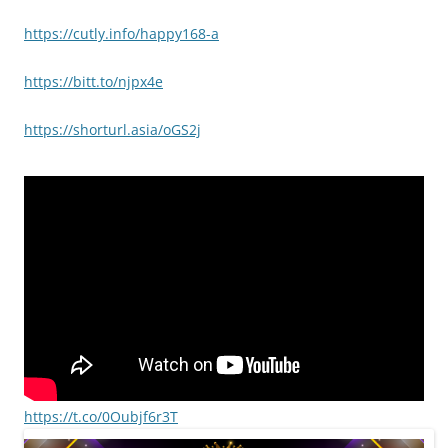
https://cutly.info/happy168-a
https://bitt.to/njpx4e
https://shorturl.asia/oGS2j
https://t.co/0Oubjf6r3T