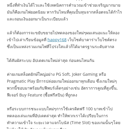
หนึ่งที่ทำเงินได้ไวและใช้เทคนิคการคำนวณเข้าช่วยเจริญมากมาย
มันก็คือเกมไพ่ยอดนิยม หากวันไหนที่คุณปั้นทุนจากสล็อตจนได้กำไร
และถอนเงินออกมาเป็นระเบียบแล้ว
แล้วก็ต้องการจะขยับขยายไปทดลองของใหม่ๆผมเสนอแนะให้ลอง
เข้าไปเล่าเรียนข้อมูลที่
happy168
เว็บไซต์บาคาร่าเว็บไซต์ตรง
ซึ่งเป็นแหล่งรวมเกมไพ่ที่โปร่งใสแล้วก็ได้มาตรฐานระดับสากล
ได้สัมผัสระบบ อัปเดตเกมใหม่ล่าสุด ก่อนคนไหนกัน
ค่ายเกมสล็อตยักษ์ใหญ่อย่าง PG Soft, Joker Gaming หรือ
Pragmatic Play มีการปล่อยเกมใหม่ออกมาทุกเดือน ซึ่งเกมใหม่ๆ
พวกนี้ชอบมาพร้อมกับฟีพบร์เด็ดๆอย่างเช่น อัตราการคูณที่สูงขึ้น,
ฟีเจอร์ Buy Feature (ซื้อฟรีสปิน) ที่ถูกลง
หรือระบบการชนะแบบใหม่ๆการใช้เครดิตฟรี 100 บาทเข้าไป
ทดลองเล่นเกมที่อัปเดตล่าสุด ทำให้พวกเราได้เปรียบในการ
ทำความเข้าใจ ระยะเวลาแจกโบนัส (Time Slot) ของเกมนั้นๆโดย