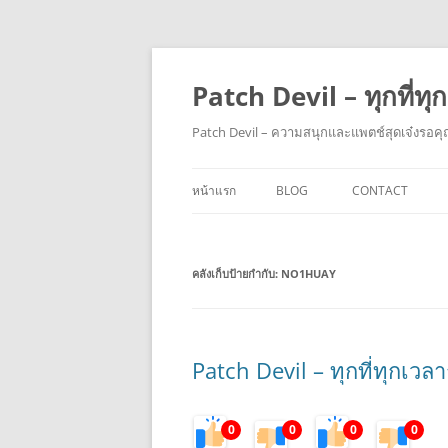
Patch Devil – ทุกที่ทุ
Patch Devil – ความสนุกและแพตช์สุดเจ๋งรอคุณที่
หน้าแรก
BLOG
CONTACT
คลังเก็บป้ายกำกับ:
NO1HUAY
Patch Devil – ทุกที่ทุกเวลา
0
0
0
0