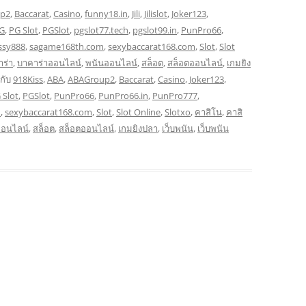
p2
,
Baccarat
,
Casino
,
funny18.in
,
Jili
,
Jilislot
,
Joker123
,
G
,
PG Slot
,
PGSlot
,
pgslot77.tech
,
pgslot99.in
,
PunPro66
,
ssy888
,
sagame168th.com
,
sexybaccarat168.com
,
Slot
,
Slot
ร่า
,
บาคาร่าออนไลน์
,
พนันออนไลน์
,
สล็อต
,
สล็อตออนไลน์
,
เกมยิง
กับ
918Kiss
,
ABA
,
ABAGroup2
,
Baccarat
,
Casino
,
Joker123
,
 Slot
,
PGSlot
,
PunPro66
,
PunPro66.in
,
PunPro777
,
m
,
sexybaccarat168.com
,
Slot
,
Slot Online
,
Slotxo
,
คาสิโน
,
คาสิ
ออนไลน์
,
สล็อต
,
สล็อตออนไลน์
,
เกมยิงปลา
,
เว็บพนัน
,
เว็บพนัน