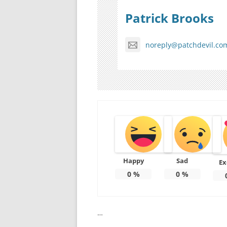
Patrick Brooks
noreply@patchdevil.co
Happy
Sad
Ex
0
%
0
%
…