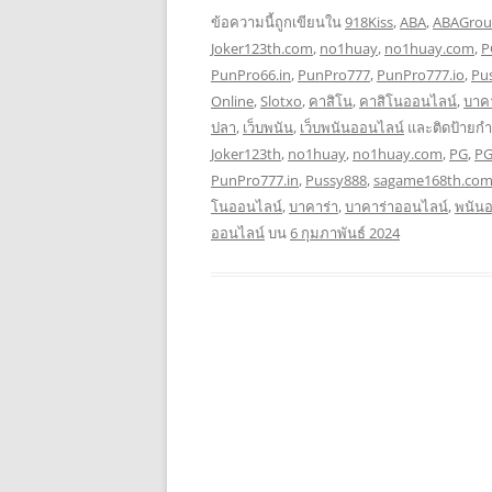
ข้อความนี้ถูกเขียนใน
918Kiss
,
ABA
,
ABAGrou
Joker123th.com
,
no1huay
,
no1huay.com
,
P
PunPro66.in
,
PunPro777
,
PunPro777.io
,
Pu
Online
,
Slotxo
,
คาสิโน
,
คาสิโนออนไลน์
,
บาคา
ปลา
,
เว็บพนัน
,
เว็บพนันออนไลน์
และติดป้ายกำ
Joker123th
,
no1huay
,
no1huay.com
,
PG
,
PG
PunPro777.in
,
Pussy888
,
sagame168th.co
โนออนไลน์
,
บาคาร่า
,
บาคาร่าออนไลน์
,
พนัน
ออนไลน์
บน
6 กุมภาพันธ์ 2024