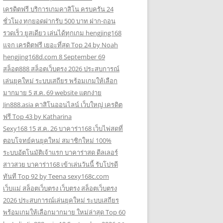
เครดิตฟรี บริการเกมคาสิโน ครบครัน 24
ชั่วโมง ทุกยอดฝากรับ 500 บาท ฝาก-ถอน
รวดเร็ว ยูสเดียว เล่นได้ทุกเกม hengjing168
แจก เครดิตฟรี เยอะที่สุด Top 24 by Noah
hengjing168d.com 8 September 69
สล็อต888 สล็อตเว็บตรง 2026 ประสบการณ์
เล่นยุคใหม่ ระบบเสถียร พร้อมเกมให้เลือก
มากมาย 5 ส.ค. 69 website แตกง่าย
Jin888.asia คาสิโนออนไลน์ เว็บใหญ่ เครดิต
ฟรี Top 43 by Katharina
Sexy168 15 ส.ค. 26 บาคาร่า168 เว็บไพ่สดที่
ตอบโจทย์คนยุคใหม่ สมาชิกใหม่ 100%
ระบบอัตโนมัติเจ้าแรก บาคาร่าสด ดีลเลอร์
สาวสวย บาคาร่า168 เข้าเล่นวันนี้ รับโปรดี
ทันที Top 92 by Teena sexy168c.com
เว็บแม่ สล็อตเว็บตรง เว็บตรง สล็อตเว็บตรง
2026 ประสบการณ์เล่นยุคใหม่ ระบบเสถียร
พร้อมเกมให้เลือกมากมาย ใหม่ล่าสุด Top 60