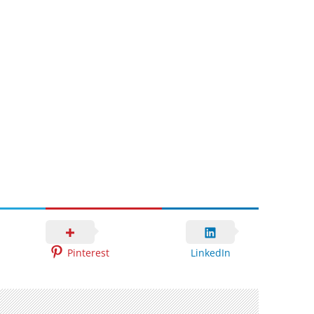
Pinterest
LinkedIn