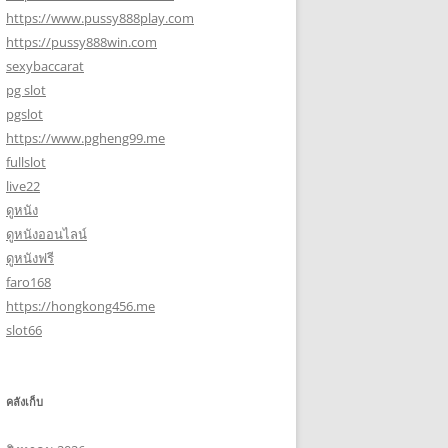
https://www.pussy888play.com
https://pussy888win.com
sexybaccarat
pg slot
pgslot
https://www.pgheng99.me
fullslot
live22
ดูหนัง
ดูหนังออนไลน์
ดูหนังฟรี
faro168
https://hongkong456.me
slot66
คลังเก็บ