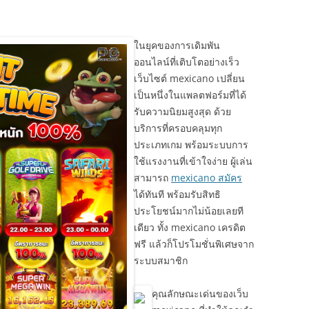
ในยุคของการเดิมพัน
ออนไลน์ที่เติบโตอย่างเร็ว
เว็บไซต์ mexicano เปลี่ยน
เป็นหนึ่งในแพลตฟอร์มที่ได้
รับความนิยมสูงสุด ด้วย
บริการที่ครอบคลุมทุก
ประเภทเกม พร้อมระบบการ
ใช้แรงงานที่เข้าใจง่าย ผู้เล่น
สามารถ
mexicano สมัคร
ได้ทันที พร้อมรับสิทธิ
ประโยชน์มากไม่น้อยเลยที
เดียว ทั้ง mexicano เครดิต
ฟรี แล้วก็โปรโมชั่นพิเศษจาก
ระบบสมาชิก
คุณลักษณะเด่นของเว็บ