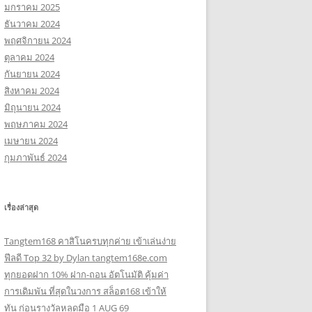
มกราคม 2025
ธันวาคม 2024
พฤศจิกายน 2024
ตุลาคม 2024
กันยายน 2024
สิงหาคม 2024
มิถุนายน 2024
พฤษภาคม 2024
เมษายน 2024
กุมภาพันธ์ 2024
เรื่องล่าสุด
Tangtem168 คาสิโนครบทุกค่าย เข้าเล่นง่าย
ฟีลดี Top 32 by Dylan tangtem168e.com
ทุกยอดฝาก 10% ฝาก-ถอน อัตโนมัติ คุ้มค่า
การเดิมพัน ที่สุดในวงการ สล็อต168 เข้าให้
ทัน ก่อนรางวัลหลุดมือ 1 AUG 69