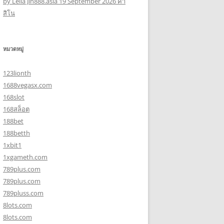
by Lelia Jin888.asia 19 September 2026 คา
สิโน
หมวดหมู่
123lionth
1688vegasx.com
168slot
168สล็อต
188bet
188betth
1xbit1
1xgameth.com
789plus.com
789plus.com
789pluss.com
8lots.com
8lots.com