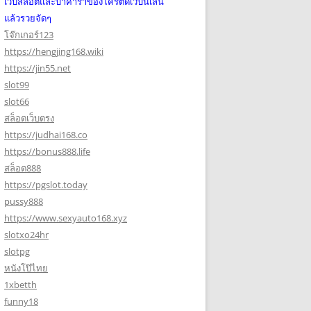
เว็บสล็อตและบาคาร่าของโครตดีเว็บนี้เล่น
แล้วรวยจัดๆ
โจ๊กเกอร์123
https://hengjing168.wiki
https://jin55.net
slot99
slot66
สล็อตเว็บตรง
https://judhai168.co
https://bonus888.life
สล็อต888
https://pgslot.today
pussy888
https://www.sexyauto168.xyz
slotxo24hr
slotpg
หนังโป๊ไทย
1xbetth
funny18