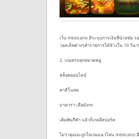
เว็บ mexicano มีระบบการเงินที่นำสมัย 
วอลเล็ทต่างๆทำรายการได้ข้างใน 10 วินาท
2. เกมครบทุกหมวดหมู่
สล็อตออนไลน์
คาสิโนสด
บาคาร่า เสือมังกร
เดิมพันกีฬา แล้วก็เกมอีสปอร์ต
ไม่ว่าคุณจะถูกใจเกมแนวไหน mexicano ม