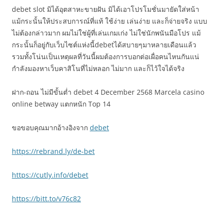
debet slot มิได้อุตสาหะขายฝัน มิได้เอาโปรโมชั่นมายัดใส่หน้า
แม้กระนั้นให้ประสบการณ์ที่แท้ ใช้ง่าย เล่นง่าย และก็จ่ายจริง แบบ
ไม่ต้องกล่าวมาก ผมไม่ใช่ผู้ที่เล่นเกมเก่ง ไม่ใช่นักพนันมือโปร แม้
กระนั้นก็อยู่กับเว็บไซต์แห่งนี้debetได้สบายๆมาหลายเดือนแล้ว
รวมทั้งโน่นเป็นเหตุผลที่วันนี้ผมต้องการบอกต่อเผื่อคนไหนกันแน่
กำลังมองหาเว็บคาสิโนที่ไม่หลอก ไม่มาก และก็ไว้ใจได้จริง
ฝาก-ถอน ไม่มีขั้นต่ำ debet 4 December 2568 Marcela casino
online betway แตกหนัก Top 14
ขอขอบคุณมากอ้างอิงจาก
debet
https://rebrand.ly/de-bet
https://cutly.info/debet
https://bitt.to/v76c82