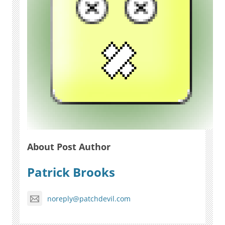
About Post Author
Patrick Brooks
noreply@patchdevil.com