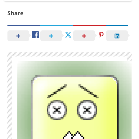
Share