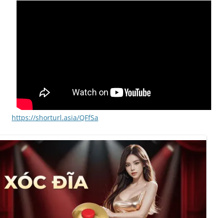
https://shorturl.asia/QFfSa