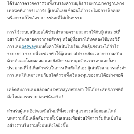
ได้รับการตรวจตรารวมทั้งรับรองความยุติธรรมผ่านมาตรฐานทาง
เทคนิคที่เอาจริงเอาจัง ผู้เล่นก็เลยเชื่อมั่นได้ว่าจะไม่มีการล็อคผล
หรือการแก้ไขอัตราการชนะที่ไม่เป็นธรรม
การใช้ระบบสปินออโต้ช่วยอำนวยความสะดวกให้กับผู้เล่นslotที่
อยากได้พักสายตาจากจอสักครู่ หรือผู้ที่อยากได้ทดลองใช้ยุทธวิธี
การเล่น
betway
แบบตั้งค่าให้สปินไปเรื่อยเพื่อลุ้นจังหวะได้กำไร
ระยะยาว ระบบนี้จะช่วยทำให้ผู้เล่นslotประหยัดเวลาการกดสปิน
ด้วยตัวเองโดยตลอด และยังมีการควบคุมจำนวนรอบและก็งบ
ประมาณที่ใช้เพื่อสำหรับในการเดิมพันได้เอง ผู้เล่นจึงสามารถตั้งค่า
การเล่นให้เหมาะสมกับสไตล์รวมทั้งเงินลงทุนของตนได้อย่างพอดี
เคล็ดลับการเล่นสล็อตกับ betwayvietnam ให้ได้ประสิทธิภาพที่ดี
มือใหม่ควรทราบก่อนพนันจริง !
สำหรับผู้เล่นBetwayมือใหม่ที่พึ่งจะเข้าสู่แวดวงสล็อตออนไลน์
บทความนี้มีเคล็ดลับรวมทั้งข้อเสนอเพื่อช่วยให้การเริ่มต้นเป็นไป
อย่างราบรื่นรวมทั้งบันเทิงใจยิ่งขึ้น