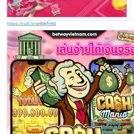
https://cutt.ly/xeBWfn9d