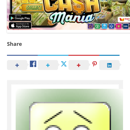
Share