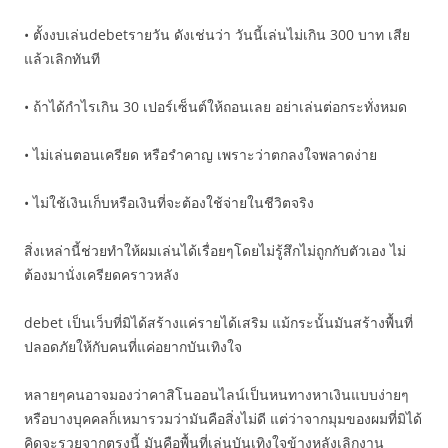
• ตั้งงบเล่นdebetรายวัน ดังเช่นว่า วันนี้เล่นไม่เกิน 300 บาท เสีย
แล้วเลิกทันที
• ถ้าได้กำไรเกิน 30 เปอร์เซ็นต์ให้ถอนเลย อย่าเล่นต่อกระทั่งหมด
• ไม่เล่นตอนเครียด หรือรำคาญ เพราะว่าตกลงใจพลาดง่าย
• ไม่ใช้เงินเก็บหรือเงินที่จะต้องใช้จ่ายในชีวิตจริง
สิ่งเหล่านี้ช่วยทำให้ผมเล่นได้เรื่อยๆโดยไม่รู้สึกไม่ถูกกับตัวเอง ไม่
ต้องมานั่งเครียดคราวหลัง
debet เป็นเว็บที่มิได้สร้างแค่รายได้เสริม แม้กระนั้นมันสร้างพื้นที่
ปลอดภัยให้กับคนที่แค่อยากบันเทิงใจ
หลายๆคนอาจมองว่าคาสิโนออนไลน์เป็นหนทางหาเงินแบบง่ายๆ
หรือบางบุคคลก็เหมารวมว่ามันคือสิ่งไม่ดี แต่ว่าจากมุมของผมที่มิได้
คิดจะรวยจากตรงนี้ มันคือพื้นที่เล่นบันเทิงใจข้างหลังเลิกงาน