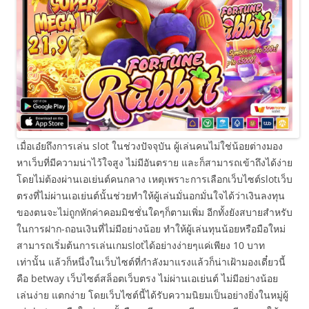
เมื่อเอ๋ยถึงการเล่น slot ในช่วงปัจจุบัน ผู้เล่นคนไม่ใช่น้อยต่างมอง
หาเว็บที่มีความน่าไว้ใจสูง ไม่มีอันตราย และก็สามารถเข้าถึงได้ง่าย
โดยไม่ต้องผ่านเอเย่นต์คนกลาง เหตุเพราะการเลือกเว็บไซต์slotเว็บ
ตรงที่ไม่ผ่านเอเย่นต์นั้นช่วยทำให้ผู้เล่นมั่นอกมั่นใจได้ว่าเงินลงทุน
ของตนจะไม่ถูกหักค่าคอมมิชชั่นใดๆก็ตามเพิ่ม อีกทั้งยังสบายสำหรับ
ในการฝาก-ถอนเงินที่ไม่มีอย่างน้อย ทำให้ผู้เล่นทุนน้อยหรือมือใหม่
สามารถเริ่มต้นการเล่นเกมslotได้อย่างง่ายๆแค่เพียง 10 บาท
เท่านั้น แล้วก็หนึ่งในเว็บไซต์ที่กำลังมาแรงแล้วก็น่าเฝ้ามองเดี๋ยวนี้
คือ betway เว็บไซต์สล็อตเว็บตรง ไม่ผ่านเอเย่นต์ ไม่มีอย่างน้อย
เล่นง่าย แตกง่าย โดยเว็บไซต์นี้ได้รับความนิยมเป็นอย่างยิ่งในหมู่ผู้