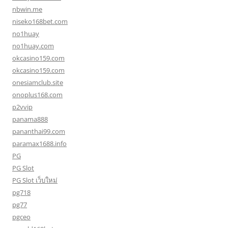
nbwin.me
niseko168bet.com
no1huay
no1huay.com
okcasino159.com
okcasino159.com
onesiamclub.site
onoplus168.com
p2vvip
panama888
pananthai99.com
paramax1688.info
PG
PG Slot
PG Slot เว็บใหม่
pg718
pg77
pgceo