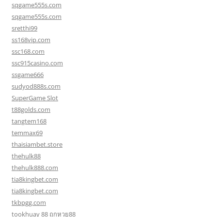
sqgame555s.com
sqgame555s.com
sretthi99
ss168vip.com
ssc168.com
ssc915casino.com
ssgame666
sudyod888s.com
SuperGame Slot
t88golds.com
tangtem168
temmax69
thaisiambet.store
thehulk88
thehulk888.com
tia8kingbet.com
tia8kingbet.com
tkbpgg.com
tookhuay 88 ถูกหวย88