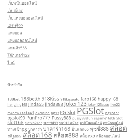
เว็บพนันออนไลน์
เว็บสล็อต
เว็บแทงบอลออนไลน์
เศรษฐี99
แทงบอล
แทงบอลออนไลน์
แพนด้า555
โจ๊กเกอร์123
ไวน์
ป้ายกำกับ
918Kiss
188betth
faro168
happy168
188bet
918kissauto
Joker123
Jinda55
jinda888
hengjing168
joker123auto
live22
PGSlot
PG Slot
m4new เครดิตฟรี
okcasino
pg99
pgslot77
PunPro777
pgslot99
Pussy888
pussy888fun
sagame168th
Slot
slot168
slotxo24hr
sretthi99
ssc915 สมัคร
คาสิโนออนไลน์
ดูหนังออนไลน์
สล็อต
บาคาร่า168
พุซซี่888
ทางเข้าpg
บาคาร่า
ปั่นแตก66
สล็อต168
สล็อต888
สล็อตxo
สล็อต99
สล็อตออนไลน์