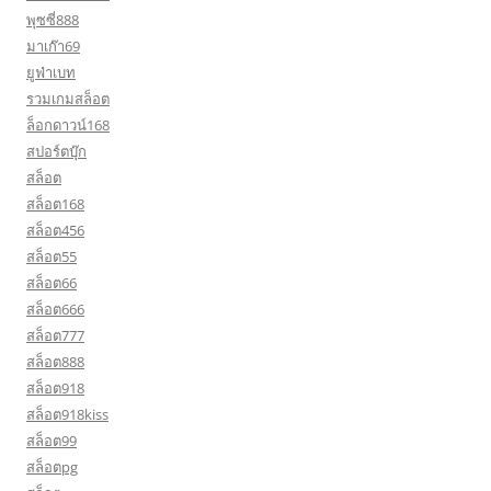
พุซซี่888
มาเก๊า69
ยูฟ่าเบท
รวมเกมสล็อต
ล็อกดาวน์168
สปอร์ตบุ๊ก
สล็อต
สล็อต168
สล็อต456
สล็อต55
สล็อต66
สล็อต666
สล็อต777
สล็อต888
สล็อต918
สล็อต918kiss
สล็อต99
สล็อตpg