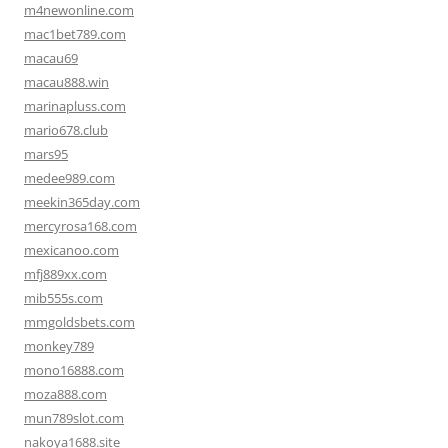
m4newonline.com
mac1bet789.com
macau69
macau888.win
marinapluss.com
mario678.club
mars95
medee989.com
meekin365day.com
mercyrosa168.com
mexicanoo.com
mfj889xx.com
mib555s.com
mmgoldsbets.com
monkey789
mono16888.com
moza888.com
mun789slot.com
nakoya1688.site