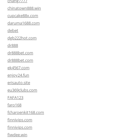
chang7777
chinatown888.win
cupcake88x.com
daruma1688.com
debet
dgb222hot.com
dr888
dr888bet.com
dr888bet.com
ek4567.com
enjoy24.fun
erisauto.site
eu369clubs.com
FAFA123
faro168
fcharoenkit168.com
finnivips.com
finnivips.com
fiwdee.win