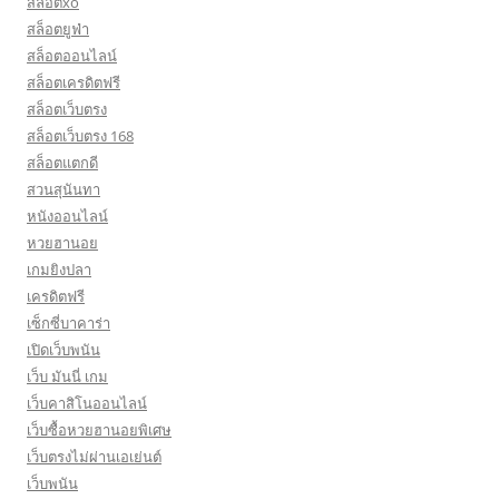
สล็อตxo
สล็อตยูฟ่า
สล็อตออนไลน์
สล็อตเครดิตฟรี
สล็อตเว็บตรง
สล็อตเว็บตรง 168
สล็อตแตกดี
สวนสุนันทา
หนังออนไลน์
หวยฮานอย
เกมยิงปลา
เครดิตฟรี
เซ็กซี่บาคาร่า
เปิดเว็บพนัน
เว็บ มันนี่ เกม
เว็บคาสิโนออนไลน์
เว็บซื้อหวยฮานอยพิเศษ
เว็บตรงไม่ผ่านเอเย่นต์
เว็บพนัน