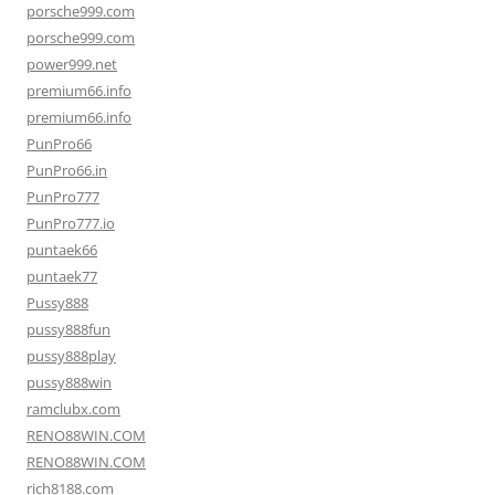
porsche999.com
porsche999.com
power999.net
premium66.info
premium66.info
PunPro66
PunPro66.in
PunPro777
PunPro777.io
puntaek66
puntaek77
Pussy888
pussy888fun
pussy888play
pussy888win
ramclubx.com
RENO88WIN.COM
RENO88WIN.COM
rich8188.com