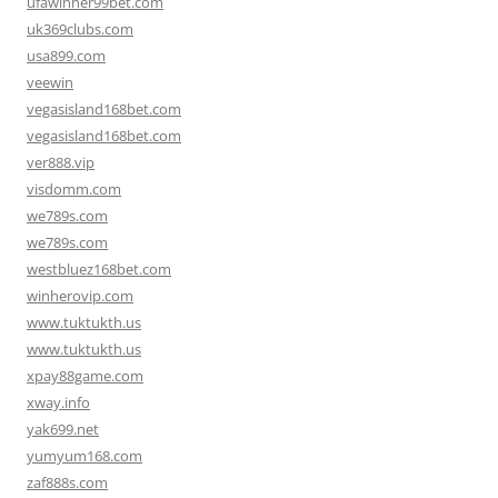
ufawinner99bet.com
uk369clubs.com
usa899.com
veewin
vegasisland168bet.com
vegasisland168bet.com
ver888.vip
visdomm.com
we789s.com
we789s.com
westbluez168bet.com
winherovip.com
www.tuktukth.us
www.tuktukth.us
xpay88game.com
xway.info
yak699.net
yumyum168.com
zaf888s.com