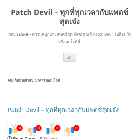
Patch Devil – ทุกที่ทุกเวลากับแพตช์
สุดเจ๋ง
Patch Devil – ความสนุกและแพตช์สุดเจ๋งรอคุณที่ Patch Devil. เปลี่ยนวัน
หรือตกใจที่นี่!
ข้าม
เมนู
ไป
ยัง
เนื้อหา
คลังเก็บป้ายกำกับ:
บาคาร่าออนไลน์
Patch Devil – ทุกที่ทุกเวลากับแพตช์สุดเจ๋ง
0
0
0
0
Read Time:
8 Second