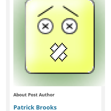
About Post Author
Patrick Brooks