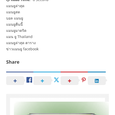
แมนยูล่าสุด
แมนยูสด
บอล แมนยู
แมนยูคืนนี้
แมนยูมาดริด
แมน ยู Thailand
แมนยูล่าสุด ตาราง
ข่าวแมนยู facebook
Share