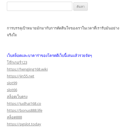
ค้นหา
สำหรับ:
การบรรลุเป้าหมายมักมากับการตัดสินใจของเราในเวลาที่เรารับมันอย่าง
จริงใจ
เว็บสล็อตและบาคาร่าของโครตดีเว็บนี้เล่นแล้วรวยจัดๆ
โจ๊กเกอร์123
https://hengjing168.wiki
https://jin55.net
slot99
slot66
สล็อตเว็บตรง
https://judhai168.co
https://bonus888.life
สล็อต888
https://pgslot.today