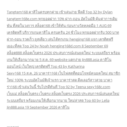
Tangtem168 คาสิโนครบทุกค่าย เข้าเล่นง่าย ฟีลดี Top 32 by Dylan
tangtem168e.com ทุกยอดฝาก 10% ฝาก-ถอน อัตโนมัติ คุ้มค่าการเดิม
พัน ที่สุดในวงการ สล็อต168 เข้าให้ทัน ก่อนรางวัลหลุดมือ 1 AUG 69
เครดิตฟรี บริการเกมคาสิโน ครบครัน 24 ชั่วโมง ทุกยอดฝากรับ 500 บาท
ฝาก-ถอน รวดเร็ว ยูสเดียว เล่นได้ทุกเกม hengjing168 แจก เครดิตฟรี
เยอะที่สุด Top 24 by Noah hengjing168d.com 8 September 69
สล็อต888 สล็อตเว็บตรง 2026 ประสบการณ์เล่นยุคใหม่ ระบบเสถียร พร้อม
เกมให้เลือกมากมาย 5 ส.ค. 69 website แตกง่าย Jin888.asia คาสิโน
ออนไลน์ เว็บใหญ่ เครดิตฟรี Top 43 by Katharina
Sexy168 15 ส.ค. 26 บาคาร่า168 เว็บไพ่สดที่ตอบโจทย์คนยุคใหม่ สมาชิก
ใหม่ 100% ระบบอัตโนมัติเจ้าแรก บาคาร่าสด ดีลเลอร์สาวสวย บาคา
ร่า168 เข้าเล่นวันนี้ รับโปรดีทันที Top 92 by Teena sexy168c.com
เว็บแม่ สล็อตเว็บตรง เว็บตรง สล็อตเว็บตรง 2026 ประสบการณ์เล่นยุคใหม่
ระบบเสถียร พร้อมเกมให้เลือกมากมาย ใหม่ล่าสุด Top 60 by Lelia
Jin888.asia 19 September 2026 คาสิโน