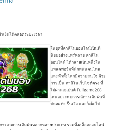
Velma
ทำเงินได้ตลอดระยะเวลา
ในยุคที่คาสิโนออนไลน์เป็นที่
นิยมอย่างแพร่หลาย คาสิโน
ออนไลน์ ได้กลายเป็นหนึ่งใน
แพลตฟอร์มที่นักพนันคนไทย
และทั่วทั้งโลกมีความสนใจ ด้วย
การเป็น คาสิโนเว็บไซต์ตรง ที่
ไม่ผ่านเอเย่นต์ Fullgame268
เสนอประสบการณ์การเดิมพันที่
ปลอดภัย รื้นเริง และก็เต็มไป
ริการเกมการเดิมพันหลากหลายประเภท รวมทั้งสล็อตออนไลน์