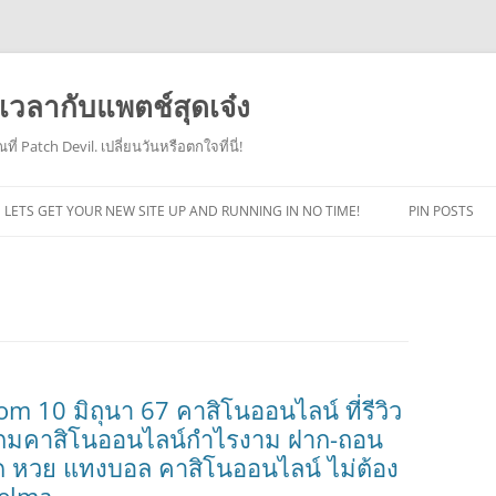
กเวลากับแพตช์สุดเจ๋ง
 Patch Devil. เปลี่ยนวันหรือตกใจที่นี่!
ข้าม
ไป
LETS GET YOUR NEW SITE UP AND RUNNING IN NO TIME!
PIN POSTS
ยัง
เนื้อหา
 10 มิถุนา 67 คาสิโนออนไลน์ ที่รีวิว
รวมเกมคาสิโนออนไลน์กำไรงาม ฝาก-ถอน
ด หวย แทงบอล คาสิโนออนไลน์ ไม่ต้อง