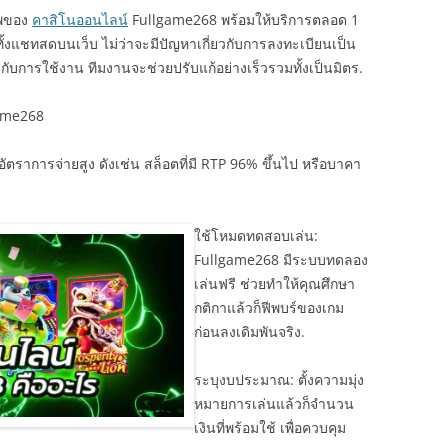
ีพของ
คาสิโนออนไลน์
Fullgame268 พร้อมให้บริการตลอด 1
ั้งแชทสดบนเว็บ ไม่ว่าจะมีปัญหาเกี่ยวกับการลงทะเบียนเป็น
กับการใช้งาน ทีมงานจะช่วยปรับแก้อย่างเร็วรวมทั้งเป็นมิตร.
game268
่มีอัตราการจ่ายสูง ดังเช่น สล็อตที่มี RTP 96% ขึ้นไป หรือบาคา
ใช้โหมดทดสอบเล่น:
Fullgame268 มีระบบทดลอง
เล่นฟรี ช่วยทำให้คุณศึกษา
กติกาแล้วก็ฟีพบร์ของเกม
ก่อนลงเดิมพันจริง.
ระบุงบประมาณ: ตั้งความมุ่ง
หมายการเล่นแล้วก็จำนวน
เงินที่พร้อมใช้ เพื่อควบคุม