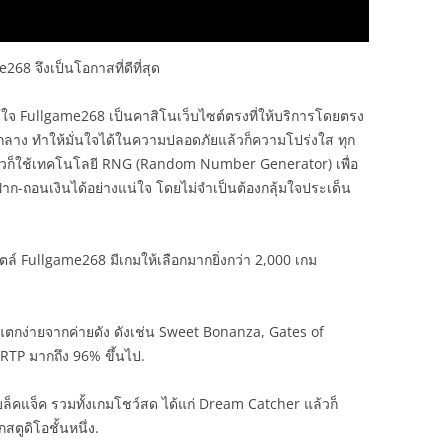
8 จึงเป็นโอกาสที่ดีที่สุด
ไว้ใจ Fullgame268 เป็นคาสิโนเว็บไซต์ตรงที่ให้บริการโดยตรง
ัวกลาง ทำให้มั่นใจได้ในความปลอดภัยแล้วก็ความโปร่งใส ทุก
้วก็ใช้เทคโนโลยี RNG (Random Number Generator) เพื่อ
ถฝาก-ถอนเงินได้อย่างแน่ใจ โดยไม่จำเป็นต้องกลุ้มใจประเด็น
์ Fullgame268 มีเกมให้เลือกมากยิ่งกว่า 2,000 เกม
ตกง่ายจากค่ายดัง ดังเช่น Sweet Bonanza, Gates of
RTP มากถึง 96% ขึ้นไป.
ล็คแจ็ค รวมทั้งเกมโชว์สด ได้แก่ Dream Catcher แล้วก็
ูดิโอชั้นหนึ่ง.