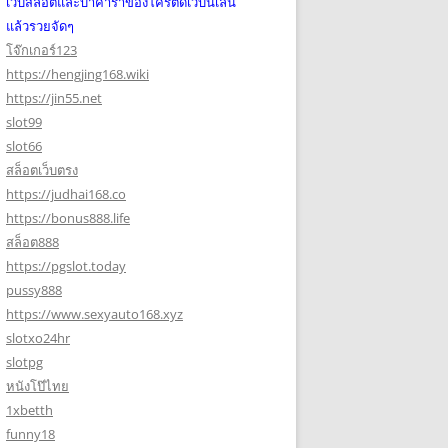
เว็บสล็อตและบาคาร่าของโครตดีเว็บนี้เล่น
แล้วรวยจัดๆ
โจ๊กเกอร์123
https://hengjing168.wiki
https://jin55.net
slot99
slot66
สล็อตเว็บตรง
https://judhai168.co
https://bonus888.life
สล็อต888
https://pgslot.today
pussy888
https://www.sexyauto168.xyz
slotxo24hr
slotpg
หนังโป๊ไทย
1xbetth
funny18