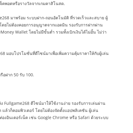
ัสแจ็คพอตหรือรางวัลจากเกมคาสิโนสด.
e268 มาพร้อม ระบบฝาก-ถอนอัตโนมัติ ที่รวดเร็วและสบาย ผู้
 โดยไม่ต้องคอยการอนุญาตจากแอดมิน รองรับการฝากผ่าน
y Wallet โดยไม่มีขั้นต่ำ รวมทั้งเบิกเงินได้ไม่อั้น ไม่ว่า
8 มอบโปรโมชั่นที่ดีไซน์มาเพื่อเพิ่มความคุ้มราคาให้กับผู้เล่น
รือฝาก 50 รับ 100.
ห่ง Fullgame268 ดีไซน์มาให้ใช้งานง่าย รองรับการเล่นผ่าน
แล้วก็คอมพิวเตอร์ โดยไม่ต้องจัดตั้งแอปพลิเคชัน ผู้เล่น
่องอินเตอร์เน็ต เช่น Google Chrome หรือ Safari ด้วยระบบ