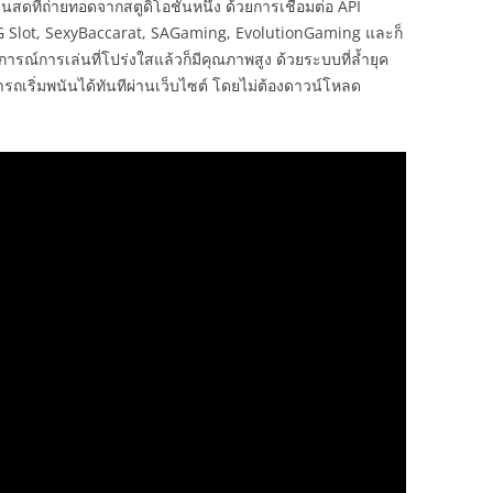
นสดที่ถ่ายทอดจากสตูดิโอชั้นหนึ่ง ด้วยการเชื่อมต่อ API
 PG Slot, SexyBaccarat, SAGaming, EvolutionGaming และก็
ณ์การเล่นที่โปร่งใสแล้วก็มีคุณภาพสูง ด้วยระบบที่ล้ำยุค
ารถเริ่มพนันได้ทันทีผ่านเว็บไซต์ โดยไม่ต้องดาวน์โหลด