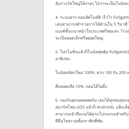
ลุ้นรางวัลใหญ่ได้ง่ายๆ ไม่ว่าจะเป็นโบน
4. ระบบฝาก-ถอนอัตโนมัติ เร็วไว Fullgam
เล่นสามารถทำรายการได้ด้านใน 5 วินาที
แบงค์ชั้นแนวหน้าในประเทศไทยและ TrueMone
จะเป็นยอดเล็กหรือยอดใหญ่.
5. โปรโมชั่นแล้วก็โบนัสสุดคุ้ม Fullgame26
อาทิเช่น:
โบนัสสมัครใหม่ 100%: ฝาก 100 รับ 200 ห
คืนยอดเสีย 10%: ถอนได้ไม่ยั้ง.
6. รองรับทุกแพลตฟอร์ม เล่นได้ทุกหนทุกแ
สมาร์ทโฟน (iOS แล้วก็ Android), แท็บเล็ต 
สามารถเข้าถึงเกมได้ผ่านโปรแกรมสำหรับท
ที่ลื่นไหลรวมทั้งกราฟิกที่ชัด.