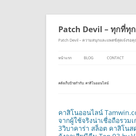
Patch Devil – ทุกที่ทุ
Patch Devil – ความสนุกและแพตช์สุดเจ๋งรอคุณที่
หน้าแรก
BLOG
CONTACT
คลังเก็บป้ายกำกับ:
คาสิโนออนไลน์
คาสิโนออนไลน์ Tamwin.com
จากผู้ใช้จริงน่าเชื่อถือ
3วิบาคาร่า สล็อต คาสิโนส