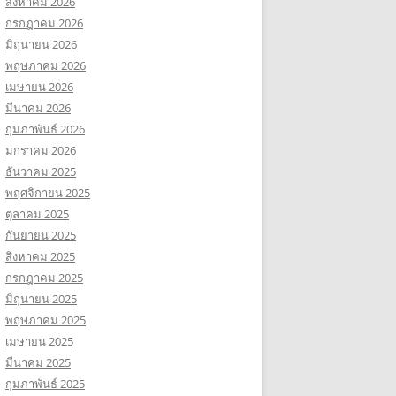
สิงหาคม 2026
กรกฎาคม 2026
มิถุนายน 2026
พฤษภาคม 2026
เมษายน 2026
มีนาคม 2026
กุมภาพันธ์ 2026
มกราคม 2026
ธันวาคม 2025
พฤศจิกายน 2025
ตุลาคม 2025
กันยายน 2025
สิงหาคม 2025
กรกฎาคม 2025
มิถุนายน 2025
พฤษภาคม 2025
เมษายน 2025
มีนาคม 2025
กุมภาพันธ์ 2025