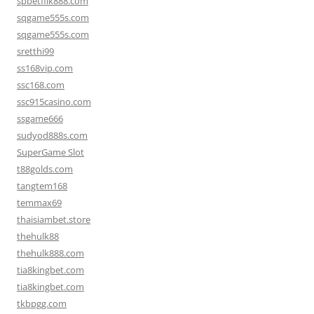
spbetflik888.com
sqgame555s.com
sqgame555s.com
sretthi99
ss168vip.com
ssc168.com
ssc915casino.com
ssgame666
sudyod888s.com
SuperGame Slot
t88golds.com
tangtem168
temmax69
thaisiambet.store
thehulk88
thehulk888.com
tia8kingbet.com
tia8kingbet.com
tkbpgg.com