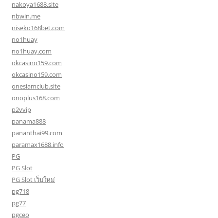
nakoya1688.site
nbwin.me
niseko168bet.com
no1huay
no1huay.com
okcasino159.com
okcasino159.com
onesiamclub.site
onoplus168.com
p2vvip
panama888
pananthai99.com
paramax1688.info
PG
PG Slot
PG Slot เว็บใหม่
pg718
pg77
pgceo