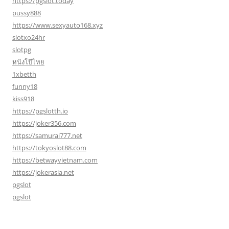
https://pgslot.today
pussy888
https://www.sexyauto168.xyz
slotxo24hr
slotpg
หนังโป๊ไทย
1xbetth
funny18
kiss918
https://pgslotth.io
https://joker356.com
https://samurai777.net
https://tokyoslot88.com
https://betwayvietnam.com
https://jokerasia.net
pgslot
pgslot