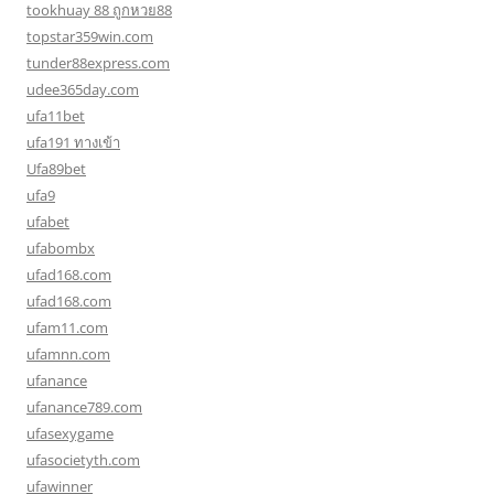
tookhuay 88 ถูกหวย88
topstar359win.com
tunder88express.com
udee365day.com
ufa11bet
ufa191 ทางเข้า
Ufa89bet
ufa9
ufabet
ufabombx
ufad168.com
ufad168.com
ufam11.com
ufamnn.com
ufanance
ufanance789.com
ufasexygame
ufasocietyth.com
ufawinner