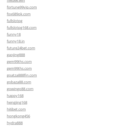
fiwdee.win
fortune99vip.com
fox689ok.com
fullslotpg
fullslotpg168.com
funny18
funny18.in
future24bet.com
gaojing888
gem99ths.com
gem99ths.com
goatza888fin.com
gobaza88.com
gowingo88.com
happy168
hengjing168
hi6bet.com
hongkong456
hydra888