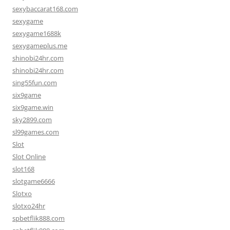
sexybaccarat168.com
sexygame
sexygame1688k
sexygameplus.me
shinobi24hr.com
shinobi24hr.com
sing55fun.com
six9game
six9game.win
sky2899.com
sl99games.com
Slot
Slot Online
slot168
slotgame6666
Slotxo
slotxo24hr
spbetflik888.com