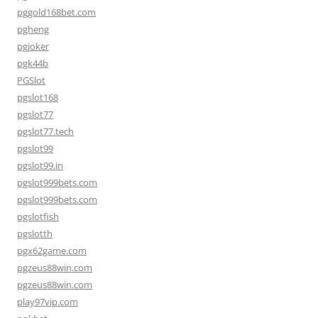
pggold168bet.com
pgheng
pgjoker
pgk44b
PGSlot
pgslot168
pgslot77
pgslot77.tech
pgslot99
pgslot99.in
pgslot999bets.com
pgslot999bets.com
pgslotfish
pgslotth
pgx62game.com
pgzeus88win.com
pgzeus88win.com
play97vip.com