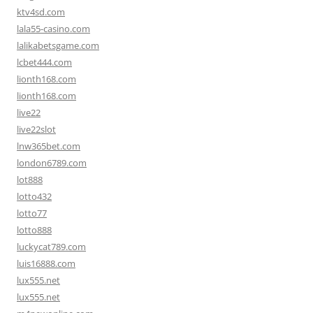
ktv4sd.com
lala55-casino.com
lalikabetsgame.com
lcbet444.com
lionth168.com
lionth168.com
live22
live22slot
lnw365bet.com
london6789.com
lot888
lotto432
lotto77
lotto888
luckycat789.com
luis16888.com
lux555.net
lux555.net