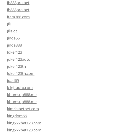
ib888pro.bet
ib888pro.bet
item388.com
Jili
Jilislot
Jinda55
jinda888
Joker123
joker123auto
joker123th
Joker123th.com
juad69
k1gt-auto.com
khumsup888.me
khumsup888.me
kimchibetbet.com
kingdom66
kingxxxbet123.com
kingxxxbet123.com