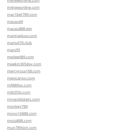
m4newonline.com
m4newonline.com
mac1bet789.com
macau69
macau888.win
marinapluss.com
mario678.club
mars95
medee989.com
meekin365day.com
mercyrosa168.com
mexicanoo.com
mfj889xx.com
mib555s.com
mmgoldsbets.com
monkey789
mono16888.com
moza888.com
mun789slot.com