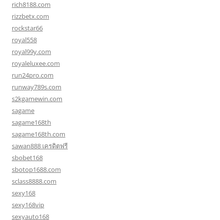
rich8188.com
rizzbetx.com
rockstar66
royal558
royal99y.com
royaleluxee.com
run24pro.com
runway789s.com
s2kgamewin.com
sagame
sagame168th
sagame168th.com
sawan888 เครดิตฟรี
sbobet168
sbotop1688.com
sclass8888.com
sexy168
sexy168vip
sexyauto168