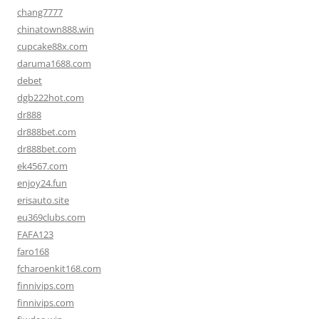
chang7777
chinatown888.win
cupcake88x.com
daruma1688.com
debet
dgb222hot.com
dr888
dr888bet.com
dr888bet.com
ek4567.com
enjoy24.fun
erisauto.site
eu369clubs.com
FAFA123
faro168
fcharoenkit168.com
finnivips.com
finnivips.com