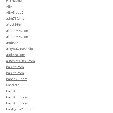
918kissme
ABA
ABAGroup2
adm789.info
allbet24hr
allone745s.com
allone745s.com
amb888
askyouwin888 vip
audi688.com
autoslot16888.com
ba88th.com
ba88th.com
babet555.com
Baccarat
baj88thb
baj88thbz.com
baj88thbz.com
bar4game24hr.com