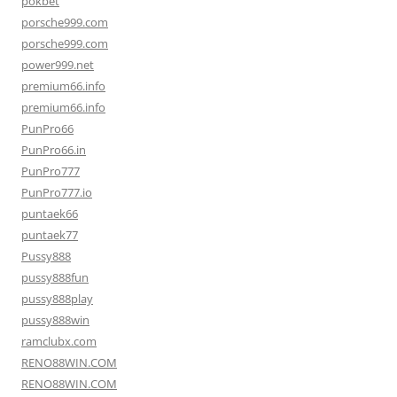
pokbet
porsche999.com
porsche999.com
power999.net
premium66.info
premium66.info
PunPro66
PunPro66.in
PunPro777
PunPro777.io
puntaek66
puntaek77
Pussy888
pussy888fun
pussy888play
pussy888win
ramclubx.com
RENO88WIN.COM
RENO88WIN.COM