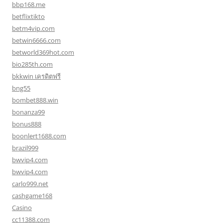
bbp168.me
betflixtikto
betm4vip.com
betwin6666.com
betworld369hot.com
bio285th.com
bkkwin เครดิตฟรี
bng55
bombet888.win
bonanza99
bonus888
boonlert1688.com
brazil999
bwvip4.com
bwvip4.com
carlo999.net
cashgame168
Casino
cc11388.com