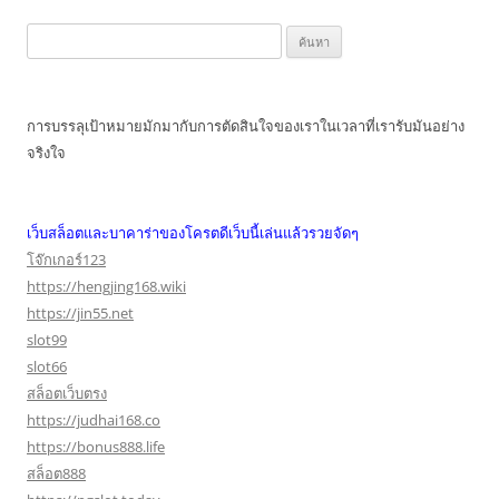
ค้นหา
สำหรับ:
การบรรลุเป้าหมายมักมากับการตัดสินใจของเราในเวลาที่เรารับมันอย่าง
จริงใจ
เว็บสล็อตและบาคาร่าของโครตดีเว็บนี้เล่นแล้วรวยจัดๆ
โจ๊กเกอร์123
https://hengjing168.wiki
https://jin55.net
slot99
slot66
สล็อตเว็บตรง
https://judhai168.co
https://bonus888.life
สล็อต888