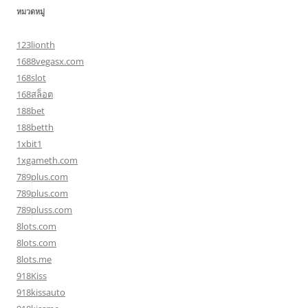
หมวดหมู่
123lionth
1688vegasx.com
168slot
168สล็อต
188bet
188betth
1xbit1
1xgameth.com
789plus.com
789plus.com
789pluss.com
8lots.com
8lots.com
8lots.me
918Kiss
918kissauto