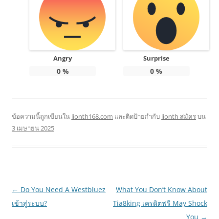
Angry
Surprise
0
%
0
%
ข้อความนี้ถูกเขียนใน
lionth168.com
และติดป้ายกำกับ
lionth สมัคร
บน
3 เมษายน 2025
เมนู
←
Do You Need A Westbluez
What You Don’t Know About
นำทาง
เข้าสู่ระบบ?
Tia8king เครดิตฟรี May Shock
เรื่อง
You
→