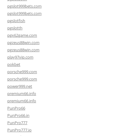
pgslot999bets.com
pgslot999bets.com
pgslotfish
pgslotth
pgx62game.com
pgzeus88win.com
pgzeus88win.com
play97vip.com
pokbet
porsche999.com
porsche999.com
power999.net
premium66.info
premium66.info
PunPro66
PunPro66.in
PunPro777
PunPro777.io