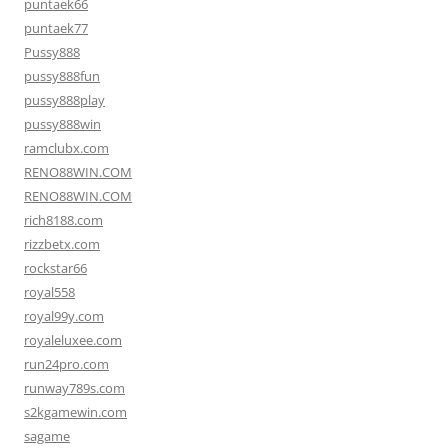
puntaek66
puntaek77
Pussy888
pussy888fun
pussy888play
pussy888win
ramclubx.com
RENO88WIN.COM
RENO88WIN.COM
rich8188.com
rizzbetx.com
rockstar66
royal558
royal99y.com
royaleluxee.com
run24pro.com
runway789s.com
s2kgamewin.com
sagame