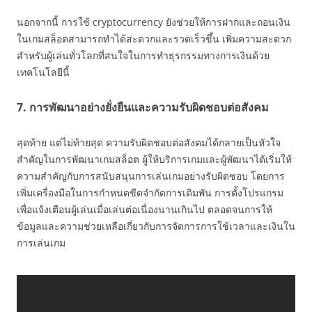
นอกจากนี้ การใช้ cryptocurrency ยังช่วยให้การฝากและถอนเงิน
ในเกมสล็อตสามารถทำได้สะดวกและรวดเร็วขึ้น เพิ่มความสะดวก
สำหรับผู้เล่นทั่วโลกที่สนใจในการทำธุรกรรมทางการเงินด้วย
เทคโนโลยีนี้
7. การพัฒนาอย่างยั่งยืนและความรับผิดชอบต่อสังคม
สุดท้าย แต่ไม่ท้ายสุด ความรับผิดชอบต่อสังคมได้กลายเป็นหัวใจ
สำคัญในการพัฒนาเกมสล็อต ผู้ให้บริการเกมและผู้พัฒนาได้เริ่มให้
ความสำคัญกับการสนับสนุนการเล่นเกมอย่างรับผิดชอบ โดยการ
เพิ่มเครื่องมือในการกำหนดขีดจำกัดการเดิมพัน การตั้งโปรแกรม
เพื่อแจ้งเตือนผู้เล่นเมื่อเล่นต่อเนื่องนานเกินไป ตลอดจนการให้
ข้อมูลและความช่วยเหลือเกี่ยวกับการจัดการการใช้เวลาและเงินใน
การเล่นเกม