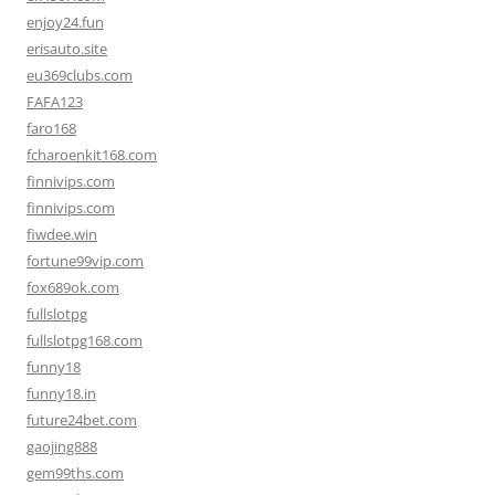
enjoy24.fun
erisauto.site
eu369clubs.com
FAFA123
faro168
fcharoenkit168.com
finnivips.com
finnivips.com
fiwdee.win
fortune99vip.com
fox689ok.com
fullslotpg
fullslotpg168.com
funny18
funny18.in
future24bet.com
gaojing888
gem99ths.com