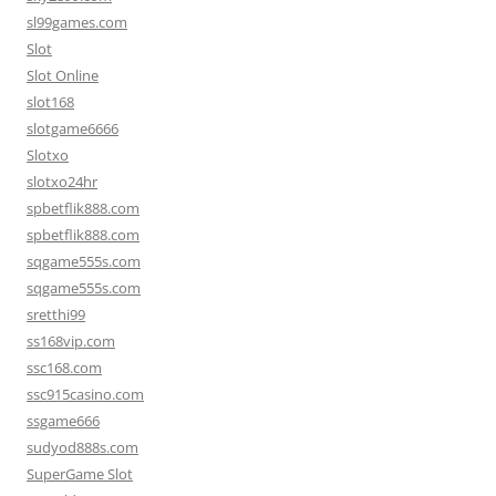
sl99games.com
Slot
Slot Online
slot168
slotgame6666
Slotxo
slotxo24hr
spbetflik888.com
spbetflik888.com
sqgame555s.com
sqgame555s.com
sretthi99
ss168vip.com
ssc168.com
ssc915casino.com
ssgame666
sudyod888s.com
SuperGame Slot