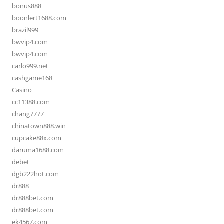
bonus888
boonlert1688.com
brazil999
bwvip4.com
bwvip4.com
carlo999.net
cashgame168
Casino
cc11388.com
chang7777
chinatown888.win
cupcake88x.com
daruma1688.com
debet
dgb222hot.com
dr888
dr888bet.com
dr888bet.com
ek4567.com