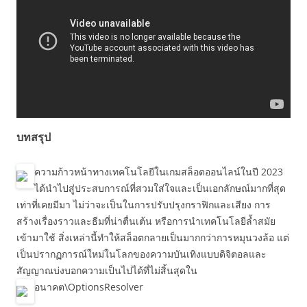
บทสรุป
ความก้าวหน้าทางเทคโนโลยีในเกมสล็อตออนไลน์ในปี 2023
ได้นำไปสู่ประสบการณ์ที่สวมใส่ใจและเป็นเอกลักษณ์มากที่สุด
เท่าที่เคยมีมา ไม่ว่าจะเป็นในการปรับปรุงกราฟิกและเสียง การ
สร้างเรื่องราวและธีมที่น่าตื่นเต้น หรือการนำเทคโนโลยีล้ำสมัย
เข้ามาใช้ สิ่งเหล่านี้ทำให้สล็อตกลายเป็นมากกว่าการหมุนวงล้อ แต่
เป็นปรากฏการณ์ใหม่ในโลกของความบันเทิงแบบดิจิตอลและ
สัญญาณบ่งบอกความเป็นไปได้ที่ไม่สิ้นสุดใน
อนาคต\OptionsResolver