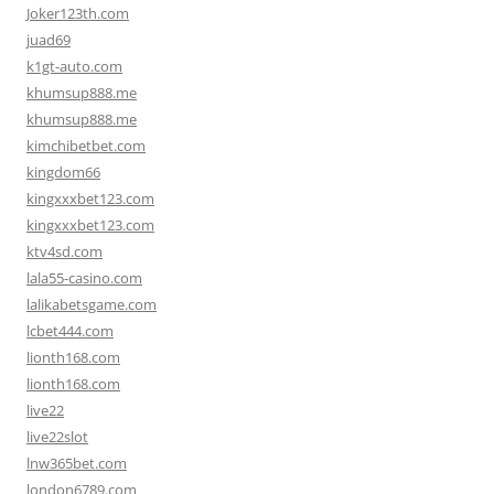
Joker123th.com
juad69
k1gt-auto.com
khumsup888.me
khumsup888.me
kimchibetbet.com
kingdom66
kingxxxbet123.com
kingxxxbet123.com
ktv4sd.com
lala55-casino.com
lalikabetsgame.com
lcbet444.com
lionth168.com
lionth168.com
live22
live22slot
lnw365bet.com
london6789.com