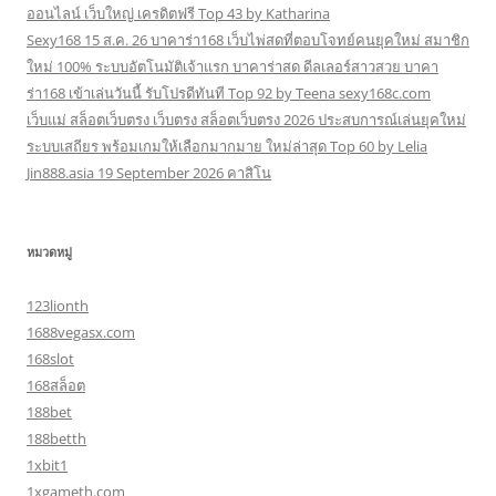
ออนไลน์ เว็บใหญ่ เครดิตฟรี Top 43 by Katharina
Sexy168 15 ส.ค. 26 บาคาร่า168 เว็บไพ่สดที่ตอบโจทย์คนยุคใหม่ สมาชิก
ใหม่ 100% ระบบอัตโนมัติเจ้าแรก บาคาร่าสด ดีลเลอร์สาวสวย บาคา
ร่า168 เข้าเล่นวันนี้ รับโปรดีทันที Top 92 by Teena sexy168c.com
เว็บแม่ สล็อตเว็บตรง เว็บตรง สล็อตเว็บตรง 2026 ประสบการณ์เล่นยุคใหม่
ระบบเสถียร พร้อมเกมให้เลือกมากมาย ใหม่ล่าสุด Top 60 by Lelia
Jin888.asia 19 September 2026 คาสิโน
หมวดหมู่
123lionth
1688vegasx.com
168slot
168สล็อต
188bet
188betth
1xbit1
1xgameth.com