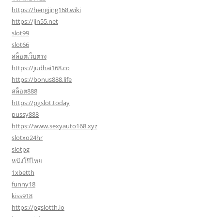
https://hengjing168.wiki
https://jin55.net
slot99
slot66
สล็อตเว็บตรง
https://judhai168.co
https://bonus888.life
สล็อต888
https://pgslot.today
pussy888
https://www.sexyauto168.xyz
slotxo24hr
slotpg
หนังโป๊ไทย
1xbetth
funny18
kiss918
https://pgslotth.io