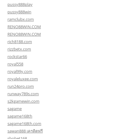
pussy888play
pussy888win
ramclubx.com
RENO88WIN.COM
RENO88WIN.COM
rich8188.com
rizzbetx.com
rockstar66
royal558
royal99y.com
royaleluxee.com
run24pro.com
runway789s.com
s2kgamewin.com
sagame
sagame168th
sagame168th.com
sawan888 เครดิตฟรี
sbobet168