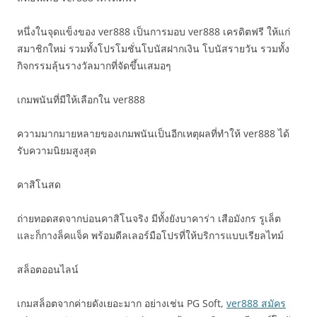
หนึ่งในจุดแข็งของ ver888 เป็นการมอบ ver888 เครดิตฟรี ให้แก่
สมาชิกใหม่ รวมทั้งโปรโมชั่นโบนัสฝากเงิน โบนัสรายวัน รวมทั้ง
กิจกรรมลุ้นรางวัลมากที่จัดขึ้นเสมอๆ
เกมพนันที่มีให้เลือกใน ver888
ความมากมายหลายของเกมพนันเป็นอีกเหตุผลที่ทำให้ ver888 ได้
รับความนิยมสูงสุด
คาสิโนสด
ถ่ายทอดสดจากบ่อนคาสิโนจริง มีทั้งยังบาคาร่า เสือมังกร รูเล็ต
และก็กางล็คแจ็ค พร้อมดีลเลอร์มือโปรที่ให้บริการแบบเรียลไทม์
สล็อตออนไลน์
เกมสล็อตจากค่ายดังเยอะมาก อย่างเช่น PG Soft,
ver888 สมัคร