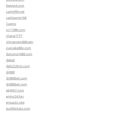
bwvip4.com
carlo999.net
cashgame168
Casino
cc11388.com
chang7777
chinatown888.win
cupcake88x.com
daruma1688.com
debet
dgb222hot.com
dr888
dr888bet.com
dr888bet.com
ek4567.com
enjoy24.fun
erisauto.site
eu369clubs.com