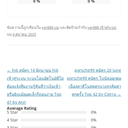
0
%
0
%
ข้อความนี้ถูกเขียนใน
ver888.vip
และติดป้ายกำกับ
ver888 เข้าสู่ระบบ
บน
6 ตุลาคม 2025
เมนู
←
hi6 สมัคร 14 มิถุนายน hi6
porsche99 สมัคร 20 June
นำทาง
เข้าสู่ระบบ ระบบโอนอัตโนมัติไม่
porsche99 สมัคร โบนัสออกต่อ
เรื่อง
ต้องแจ้งทีมงานรู้ทันทีว่าเงินเข้า
เนื่องคาสิโนสดครบวงจรคุ้มค่า
หรือยังแม้ยอดเล็กก็ถอนง่าย Top
ทุกครั้ง Top 42 by Cierra
→
47 by Ann
Average Rating
5 Star
0%
4 Star
0%
3 Star
0%