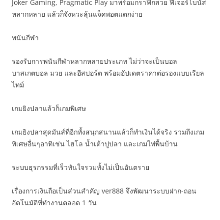
Joker Gaming, Pragmatic Play มาพร้อมกราฟิกสวย ฟีเจอร์โบนัส
หลากหลาย แล้วก็จังหวะลุ้นแจ็คพอตแตกง่าย
พนันกีฬา
รองรับการพนันกีฬาหลากหลายประเภท ไม่ว่าจะเป็นบอล
บาสเกตบอล มวย และอีสปอร์ต พร้อมอัปเดตราคาต่อรองแบบเรียล
ไทม์
เกมยิงปลาแล้วก็เกมพิเศษ
เกมยิงปลาสุดมันส์ที่อีกทั้งสนุกสนานแล้วก็ทำเงินได้จริง รวมถึงเกม
พิเศษอื่นๆอาทิเช่น ไฮโล น้ำเต้าปูปลา และเกมไพ่พื้นบ้าน
ระบบธุรกรรมที่เร็วทันใจรวมทั้งไม่เป็นอันตราย
เรื่องการเงินถือเป็นส่วนสำคัญ ver888 จึงพัฒนาระบบฝาก-ถอน
อัตโนมัติที่ทำงานตลอด 1 วัน