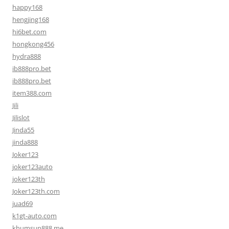
happy168
hengjing168
hi6bet.com
hongkong456
hydra888
ib888pro.bet
ib888pro.bet
item388.com
Jili
Jilislot
Jinda55
jinda888
Joker123
joker123auto
joker123th
Joker123th.com
juad69
k1gt-auto.com
khumsup888.me