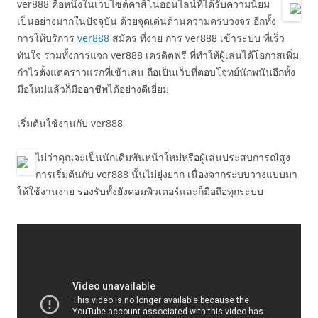
ver888 คือหนึ่งในเว็บไซต์คาสิโนออนไลน์ที่ได้รับความนิยม
เป็นอย่างมากในปัจจุบัน ด้วยจุดเด่นด้านความครบวงจร อีกทั้ง
การให้บริการ
ver888
สมัคร ที่ง่าย การ ver888 เข้าระบบ ที่เร็ว
ทันใจ รวมทั้งการแจก ver888 เครดิตฟรี ที่ทำให้ผู้เล่นได้โอกาสเพิ่ม
กำไรตั้งแต่คราวแรกที่เข้าเล่น ถือเป็นเว็บที่ตอบโจทย์นักพนันอีกทั้ง
มือใหม่แล้วก็มืออาชีพได้อย่างดีเยี่ยม
เริ่มต้นใช้งานกับ ver888
ไม่ว่าคุณจะเป็นนักเดิมพันหน้าใหม่หรือผู้เล่นประสบการณ์สูง
การเริ่มต้นกับ ver888 นั้นไม่ยุ่งยาก เนื่องจากระบบวางแบบมา
ให้ใช้งานง่าย รองรับทั้งยังคอมพิวเตอร์และก็มือถือทุกระบบ