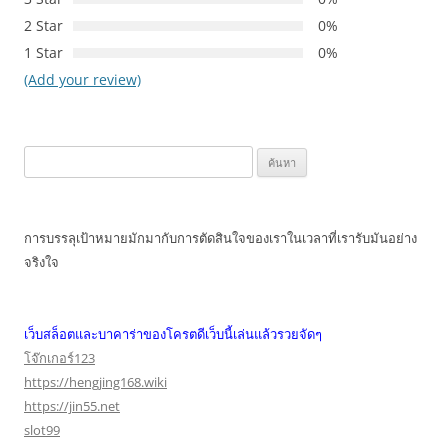
2 Star
0%
1 Star
0%
(Add your review)
ค้นหา
สำหรับ:
การบรรลุเป้าหมายมักมากับการตัดสินใจของเราในเวลาที่เรารับมันอย่าง
จริงใจ
เว็บสล็อตและบาคาร่าของโครตดีเว็บนี้เล่นแล้วรวยจัดๆ
โจ๊กเกอร์123
https://hengjing168.wiki
https://jin55.net
slot99