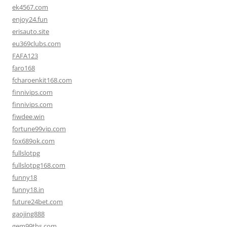
ek4567.com
enjoy24.fun
erisauto.site
eu369clubs.com
FAFA123
faro168
fcharoenkit168.com
finnivips.com
finnivips.com
fiwdee.win
fortune99vip.com
fox689ok.com
fullslotpg
fullslotpg168.com
funny18
funny18.in
future24bet.com
gaojing888
gem99ths.com