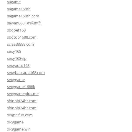
sagame
sagame168th
sagame168th.com
sawan888 เครดิตฟรี
sbobet168
sbotop1688.com
sclass8888.com
sexy168
sexy168vip
sexyauto168
sexybaccarat168.com
sexygame
sexygame1688k
sexygameplus.me
shinobi24hr.com
shinobi24hr.com
sing55fun.com
six9game
six9game.win