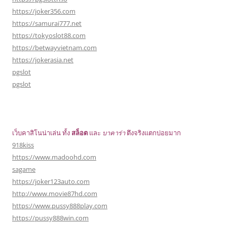
https://joker356.com
https://samurai777.net
https://tokyoslot88.com
https://betwayvietnam.com
https://jokerasia.net
pgslot
pgslot
เว็บคาสิโนน่าเล่น ทั้ง
สล็อต
และ
บาคาร่า
ตึงจริงแตกบ่อยมาก
918kiss
https://www.madoohd.com
sagame
https://joker123auto.com
http://www.movie87hd.com
https://www.pussy888play.com
https://pussy888win.com