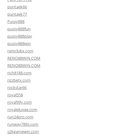
puntaek66
puntaek77
Pussy888
pussy888fun
pussy888play
pussy888win
ramclubx.com
RENO88WIN.COM
RENO88WIN.COM
rich8188.com
rizzbetx.com
rockstar66
royal558
royal99y.com
royaleluxee.com
run24pro.com
runway789s.com
s2kgamewin.com