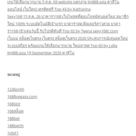
เกมให้เลือกมากมาย 5 ส.ค. 69 website แตกง่าย Jin888.asia คาสิโน
ออนไลน์ เว็บใหญ่ เครดิตฟรี Top 43 by Katharina
Sexy168 15 ส.ค. 26 บาคาร่า168 เว็บไพ่สดที่ตอบโจทย์คนยุคใหม่ สมาชิก
ใหม่ 100% ระบบอัตโนมัติเจ้าแรก บาคาร่าสด ดีลเลอร์สาวสวย บาคา
ร่า168 เข้าเล่นวันนี้ รับโปรดีทันที Top 92 by Teena sexy168c.com
เว็บแม่ สล็อตเว็บตรง เว็บตรง สล็อตเว็บตรง 2026 ประสบการณ์เล่นยุคใหม่
ระบบเสถียร พร้อมเกมให้เลือกมากมาย ใหม่ล่าสุด Top 60 by Lelia
Jin888.asia 19 September 2026 คาสิโน
หมวดหมู่
123lionth
1688vegasx.com
168slot
168สล็อต
188bet
188betth
1xbit1