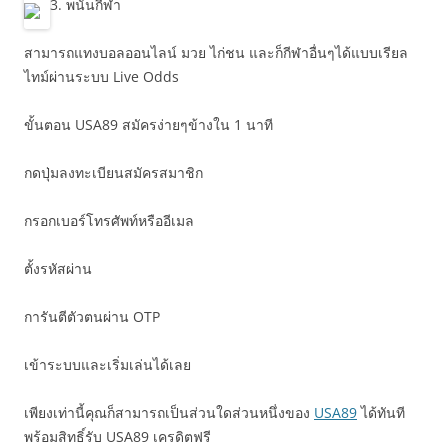
3. พนันกีฬา
สามารถแทงบอลออนไลน์ มวย ไก่ชน และก็กีฬาอื่นๆได้แบบเรียล
ไทม์ผ่านระบบ Live Odds
ขั้นตอน USA89 สมัครง่ายๆข้างใน 1 นาที
กดปุ่มลงทะเบียนสมัครสมาชิก
กรอกเบอร์โทรศัพท์หรืออีเมล
ตั้งรหัสผ่าน
การันตีตัวตนผ่าน OTP
เข้าระบบและเริ่มเล่นได้เลย
เพียงเท่านี้คุณก็สามารถเป็นส่วนใดส่วนหนึ่งของ
USA89
ได้ทันที
พร้อมสิทธิ์รับ USA89 เครดิตฟรี