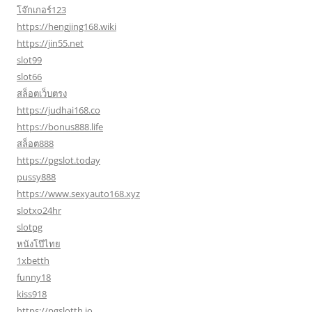
โจ๊กเกอร์123
https://hengjing168.wiki
https://jin55.net
slot99
slot66
สล็อตเว็บตรง
https://judhai168.co
https://bonus888.life
สล็อต888
https://pgslot.today
pussy888
https://www.sexyauto168.xyz
slotxo24hr
slotpg
หนังโป๊ไทย
1xbetth
funny18
kiss918
https://pgslotth.io