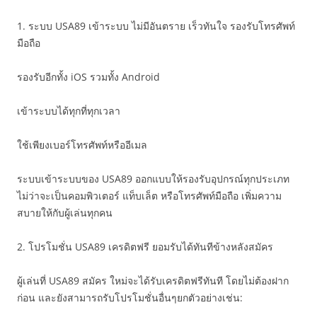
1. ระบบ USA89 เข้าระบบ ไม่มีอันตราย เร็วทันใจ รองรับโทรศัพท์
มือถือ
รองรับอีกทั้ง iOS รวมทั้ง Android
เข้าระบบได้ทุกที่ทุกเวลา
ใช้เพียงเบอร์โทรศัพท์หรืออีเมล
ระบบเข้าระบบของ USA89 ออกแบบให้รองรับอุปกรณ์ทุกประเภท
ไม่ว่าจะเป็นคอมพิวเตอร์ แท็บเล็ต หรือโทรศัพท์มือถือ เพิ่มความ
สบายให้กับผู้เล่นทุกคน
2. โปรโมชั่น USA89 เครดิตฟรี ยอมรับได้ทันทีข้างหลังสมัคร
ผู้เล่นที่ USA89 สมัคร ใหม่จะได้รับเครดิตฟรีทันที โดยไม่ต้องฝาก
ก่อน และยังสามารถรับโปรโมชั่นอื่นๆยกตัวอย่างเช่น: