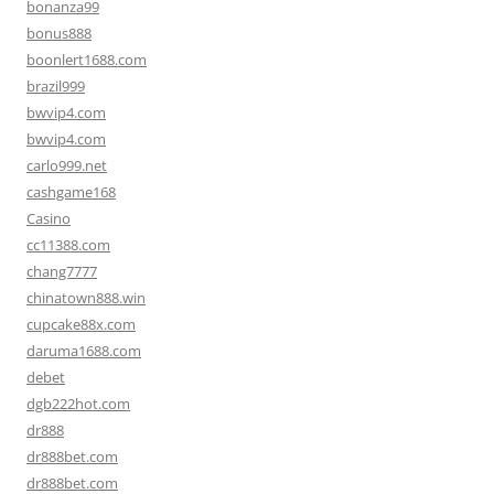
bonanza99
bonus888
boonlert1688.com
brazil999
bwvip4.com
bwvip4.com
carlo999.net
cashgame168
Casino
cc11388.com
chang7777
chinatown888.win
cupcake88x.com
daruma1688.com
debet
dgb222hot.com
dr888
dr888bet.com
dr888bet.com