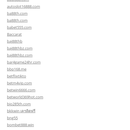
autoslot16888.com
ba88th.com
ba88th.com
babet555.com
Baccarat
baj88thb
baj88thbz.com
baj88thbz.com
bar4game24hr.com
bbp168.me
betflixtikto
betm4vip.com
betwin6666.com
betworld369hot.com
bio285th.com
bkkwin เครดิตฟรี
bng55
bombet888.win