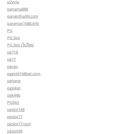
p2vvip
panama888
pananthai99.com
paramax1688.info
PG
PG Slot
PG Slot เว็บใหม่
pg718
pg77
pgceo
pggold168bet.com
pgheng
pgjoker
pgk44b
PGSlot
pgslot168
pgslot77
pgslot77.tech
pgslot99