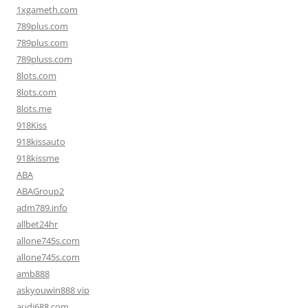
1xgameth.com
789plus.com
789plus.com
789pluss.com
8lots.com
8lots.com
8lots.me
918Kiss
918kissauto
918kissme
ABA
ABAGroup2
adm789.info
allbet24hr
allone745s.com
allone745s.com
amb888
askyouwin888 vip
audi688.com