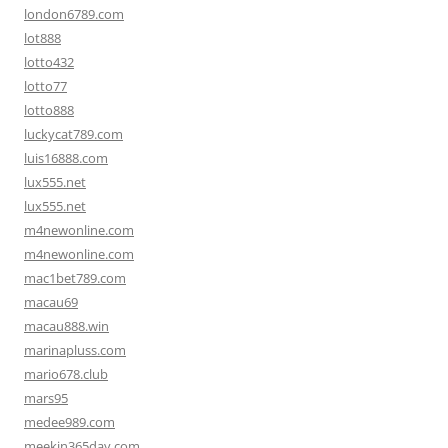
london6789.com
lot888
lotto432
lotto77
lotto888
luckycat789.com
luis16888.com
lux555.net
lux555.net
m4newonline.com
m4newonline.com
mac1bet789.com
macau69
macau888.win
marinapluss.com
mario678.club
mars95
medee989.com
meekin365day.com