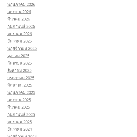
พฤษภาคม 2026
เมษายน 2026
มีนาคม 2026
กุมภาพันธ์ 2026
มกราคม 2026
ธันวาคม 2025
พฤศจิกายน 2025
ตุลาคม 2025
กันยายน 2025
สิงหาคม 2025
กรกฎาคม 2025
มิถุนายน 2025
พฤษภาคม 2025
เมษายน 2025
มีนาคม 2025
กุมภาพันธ์ 2025
มกราคม 2025
ธันวาคม 2024
พฤศจิกายน 2024