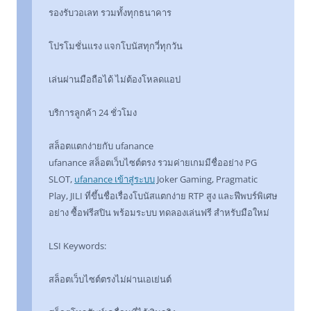
รองรับวอเลท รวมทั้งทุกธนาคาร
โปรโมชั่นแรง แจกโบนัสทุกวี่ทุกวัน
เล่นผ่านมือถือได้ ไม่ต้องโหลดแอป
บริการลูกค้า 24 ชั่วโมง​
สล็อตแตกง่ายกับ ufanance
ufanance สล็อตเว็บไซต์ตรง รวมค่ายเกมมีชื่ออย่าง PG
SLOT,
ufanance เข้าสู่ระบบ
Joker Gaming, Pragmatic
Play, JILI ที่ขึ้นชื่อเรื่องโบนัสแตกง่าย RTP สูง และฟีพบร์พิเศษ
อย่าง ซื้อฟรีสปิน พร้อมระบบ ทดลองเล่นฟรี สำหรับมือใหม่​
LSI Keywords:
สล็อตเว็บไซต์ตรงไม่ผ่านเอเย่นต์