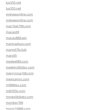
lux555.net
lux555.net
m4newonline.com
m4newonline.com
mac1bet789.com
macau69
macau888.win
marinapluss.com
mario678.club
mars95
medee989.com
meekin365day.com
mercyrosa168.com
mexicanoo.com
mfj889xx.com
mib555s.com
mmgoldsbets.com
monkey789
mono16888.com