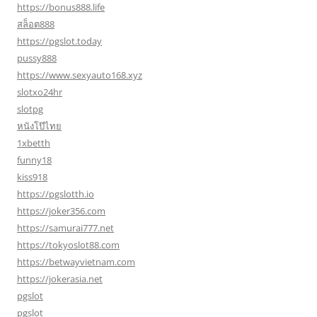
https://bonus888.life
สล็อต888
https://pgslot.today
pussy888
https://www.sexyauto168.xyz
slotxo24hr
slotpg
หนังโป๊ไทย
1xbetth
funny18
kiss918
https://pgslotth.io
https://joker356.com
https://samurai777.net
https://tokyoslot88.com
https://betwayvietnam.com
https://jokerasia.net
pgslot
pgslot