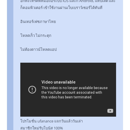
อีกทั้งโทรศัพท์มือถือระบบ iOS และก็ Android, แท็บเล็ต และ
ก็คอมพิวเตอร์ เข้าใช้งานผ่านเว็บเบราว์เซอร์ได้ทันที​
อินเทอร์เฟซภาษาไทย
โหลดเร็ว ไม่กระตุก
ไม่ต้องดาวน์โหลดแอป​
โปรโมชั่น ufanance แจกวันแล้ววันเล่า
สมาชิกใหม่รับโบนัส 100%