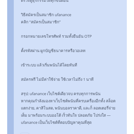
ตรวจดูธุรกรรมได้ทุกขั้นตอน​
วิธีสมัครเป็นสมาชิก ufanance
คลิก “สมัครเป็นสมาชิก”
กรอกหมายเลขโทรศัพท์ รวมทั้งยืนยัน OTP
ตั้งรหัสผ่าน ผูกบัญชีธนาคารหรือวอเลท
เข้าระบบ แล้วเริ่มพนันได้โดยทันที​
สมัครฟรี ไม่มีค่าใช้จ่าย ใช้เวลาไม่ถึง 1 นาที​
สรุป: ufanance เว็บไซต์เดียวจบ ครบทุกการพนัน
หากคุณกำลังมองหาเว็บไซต์พนันที่ครบเครื่องอีกทั้ง สล็อต
แตกง่าย, คาสิโนสด, พนันบอลราคาดี, และก็ ลอตเตอรี่จ่าย
เต็ม มาพร้อมระบบออโต้ เร็วทันใจ ปลอดภัย โปร่งใส —
ufanance เป็นเว็บไซต์ที่ตอบปัญหาคุณที่สุด​