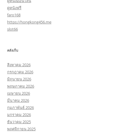
ดูหนังออนไลน์
ดูหนังฟรี
faro168
https://hongkong456.me
slot66
คลังเก็บ
สิงหาคม 2026
กรกฎาคม 2026
มิถุนายน 2026
พฤษภาคม 2026
เมษายน 2026
มีนาคม 2026
กุมภาพันธ์ 2026
มกราคม 2026
ธันวาคม 2025
พฤศจิกายน 2025