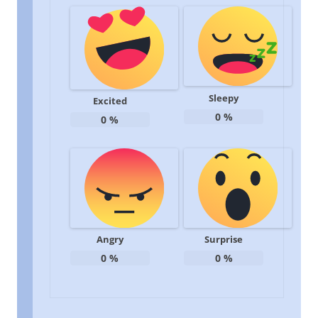
Sleepy
Excited
0
%
0
%
Angry
Surprise
0
%
0
%