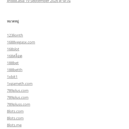
Jin888.asia 19 September 2026 คาสิโน
หมวดหมู่
123lionth
1688vegasx.com
168slot
168สล็อต
188bet
188betth
1xbit1
1xgameth.com
789plus.com
789plus.com
789pluss.com
8lots.com
8lots.com
8lots.me