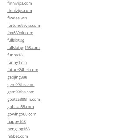
finnivips.com
finnivips.com
fiwdee.win
fortune99vip.com
fox689ok.com
fullslotpg
fullslotpg168.com
funny18
funny18.in
future24bet.com
gaojing888
gem99ths.com
gem99ths.com
goatza888fin.com
gobaza88.com
gowingo88.com
happy168
hengjing168
hi6bet.com