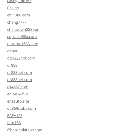
cashgame168
Casino
cc11388.com
chang7777
chinatown888.win
cupcake88x.com
daruma1688.com
debet
dgb222hot.com
dr888
dr888bet.com
dr888bet.com
ek4567.com
enjoy24.fun
erisauto.site
eu369clubs.com
FAFA123
faro168
fcharoenkit168.com