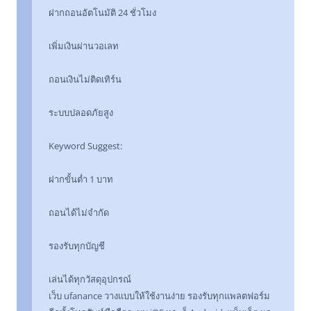
ฝากถอนอัตโนมัติ 24 ชั่วโมง
เพิ่มเงินผ่านวอเลท
ถอนเงินไม่ติดเทิร์น
ระบบปลอดภัยสูง​
Keyword Suggest:
ฝากขั้นต่ำ 1 บาท
ถอนได้ไม่จำกัด
รองรับทุกบัญชี​
เล่นได้ทุกวัสดุอุปกรณ์
เว็บ ufanance วางแบบให้ใช้งานง่าย รองรับทุกแพลตฟอร์ม