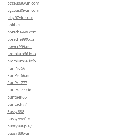
pgzeus88win.com
pgzeus88win.com
play97vip.com
pokbet
porsche999.com
porsche999.com
power999.net
premium66.info
premium66.info
PunPro66
PunPro66.in
PunPro777
PunPro777.io
puntaek66
puntaek77
Pussy888
pussy888fun
pussy888play
pussy888win