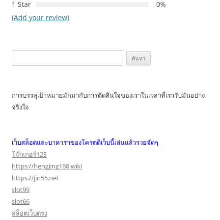
1 Star
0%
(Add your review)
ค้นหา
สำหรับ:
การบรรลุเป้าหมายมักมากับการตัดสินใจของเราในเวลาที่เรารับมันอย่าง
จริงใจ
เว็บสล็อตและบาคาร่าของโครตดีเว็บนี้เล่นแล้วรวยจัดๆ
โจ๊กเกอร์123
https://hengjing168.wiki
https://jin55.net
slot99
slot66
สล็อตเว็บตรง