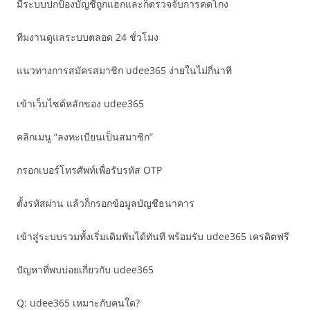
มีระบบปกป้องบัญชีถูกแฮกและก็ตรวจจับการคดโกง
ทีมงานดูแลระบบตลอด 24 ชั่วโมง
แนวทางการสมัครสมาชิก udee365 ง่ายในไม่กี่นาที
เข้าเว็บไซต์หลักของ udee365
คลิกเมนู “ลงทะเบียนเป็นสมาชิก”
กรอกเบอร์โทรศัพท์เพื่อรับรหัส OTP
ตั้งรหัสผ่าน แล้วก็กรอกข้อมูลบัญชีธนาคาร
เข้าสู่ระบบรวมทั้งเริ่มเดิมพันได้ทันที พร้อมรับ udee365 เครดิตฟรี
ปัญหาที่พบบ่อยเกี่ยวกับ udee365
Q: udee365 เหมาะกับคนใด?