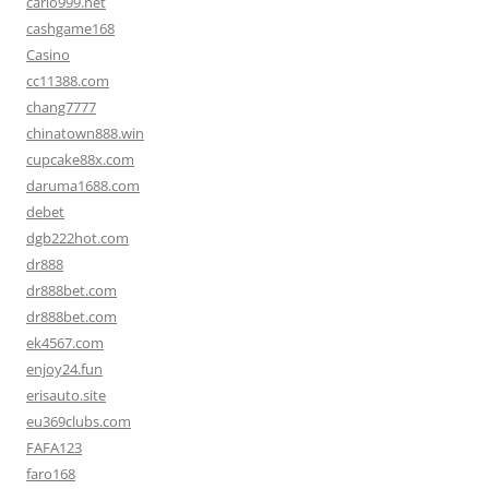
carlo999.net
cashgame168
Casino
cc11388.com
chang7777
chinatown888.win
cupcake88x.com
daruma1688.com
debet
dgb222hot.com
dr888
dr888bet.com
dr888bet.com
ek4567.com
enjoy24.fun
erisauto.site
eu369clubs.com
FAFA123
faro168