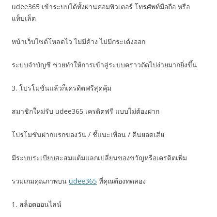
udee365 เข้าระบบได้ทั้งผ่านคอมพิวเตอร์ โทรศัพท์มือถือ หรือ
แท็บเล็ต
หน้าเว็บไซต์โหลดไว ไม่มีค้าง ไม่มีกระเด้งออก
ระบบจำบัญชี ช่วยทำให้การเข้าสู่ระบบคราวถัดไปง่ายมากยิ่งขึ้น
3. โปรโมชั่นแล้วก็เครดิตฟรีสุดคุ้ม
สมาชิกใหม่รับ udee365 เครดิตฟรี แบบไม่ต้องฝาก
โปรโมชั่นฝากแรกของวัน / ชี้แนะเพื่อน / คืนยอดเสีย
มีระบบระเบียบสะสมแต้มแลกเปลี่ยนของขวัญหรือเครดิตเพิ่ม
รวมเกมคุณภาพบน
udee365
ที่คุณต้องทดลอง
1. สล็อตออนไลน์