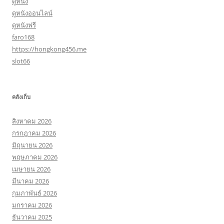
ดูหนัง
ดูหนังออนไลน์
ดูหนังฟรี
faro168
https://hongkong456.me
slot66
คลังเก็บ
สิงหาคม 2026
กรกฎาคม 2026
มิถุนายน 2026
พฤษภาคม 2026
เมษายน 2026
มีนาคม 2026
กุมภาพันธ์ 2026
มกราคม 2026
ธันวาคม 2025