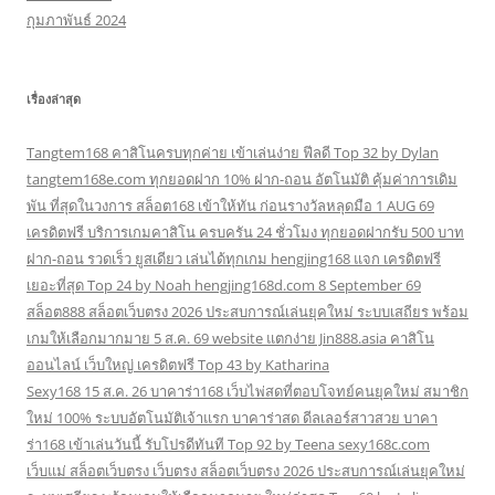
กุมภาพันธ์ 2024
เรื่องล่าสุด
Tangtem168 คาสิโนครบทุกค่าย เข้าเล่นง่าย ฟีลดี Top 32 by Dylan
tangtem168e.com ทุกยอดฝาก 10% ฝาก-ถอน อัตโนมัติ คุ้มค่าการเดิม
พัน ที่สุดในวงการ สล็อต168 เข้าให้ทัน ก่อนรางวัลหลุดมือ 1 AUG 69
เครดิตฟรี บริการเกมคาสิโน ครบครัน 24 ชั่วโมง ทุกยอดฝากรับ 500 บาท
ฝาก-ถอน รวดเร็ว ยูสเดียว เล่นได้ทุกเกม hengjing168 แจก เครดิตฟรี
เยอะที่สุด Top 24 by Noah hengjing168d.com 8 September 69
สล็อต888 สล็อตเว็บตรง 2026 ประสบการณ์เล่นยุคใหม่ ระบบเสถียร พร้อม
เกมให้เลือกมากมาย 5 ส.ค. 69 website แตกง่าย Jin888.asia คาสิโน
ออนไลน์ เว็บใหญ่ เครดิตฟรี Top 43 by Katharina
Sexy168 15 ส.ค. 26 บาคาร่า168 เว็บไพ่สดที่ตอบโจทย์คนยุคใหม่ สมาชิก
ใหม่ 100% ระบบอัตโนมัติเจ้าแรก บาคาร่าสด ดีลเลอร์สาวสวย บาคา
ร่า168 เข้าเล่นวันนี้ รับโปรดีทันที Top 92 by Teena sexy168c.com
เว็บแม่ สล็อตเว็บตรง เว็บตรง สล็อตเว็บตรง 2026 ประสบการณ์เล่นยุคใหม่