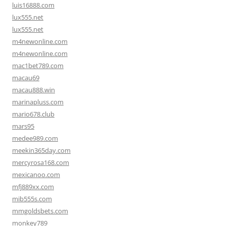
luis16888.com
lux555.net
lux555.net
m4newonline.com
m4newonline.com
mac1bet789.com
macau69
macau888.win
marinapluss.com
mario678.club
mars95
medee989.com
meekin365day.com
mercyrosa168.com
mexicanoo.com
mfj889xx.com
mib555s.com
mmgoldsbets.com
monkey789