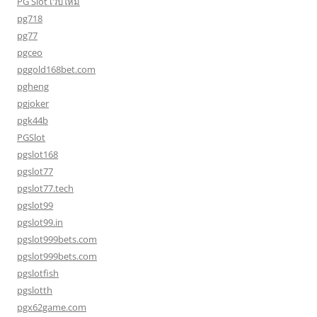
PG Slot เว็บใหม่
pg718
pg77
pgceo
pggold168bet.com
pgheng
pgjoker
pgk44b
PGSlot
pgslot168
pgslot77
pgslot77.tech
pgslot99
pgslot99.in
pgslot999bets.com
pgslot999bets.com
pgslotfish
pgslotth
pgx62game.com