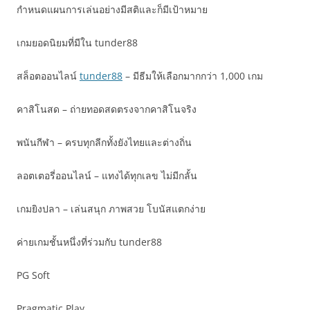
กำหนดแผนการเล่นอย่างมีสติและก็มีเป้าหมาย
เกมยอดนิยมที่มีใน tunder88
สล็อตออนไลน์
tunder88
– มีธีมให้เลือกมากกว่า 1,000 เกม
คาสิโนสด – ถ่ายทอดสดตรงจากคาสิโนจริง
พนันกีฬา – ครบทุกลีกทั้งยังไทยและต่างถิ่น
ลอตเตอรี่ออนไลน์ – แทงได้ทุกเลข ไม่มีกลั้น
เกมยิงปลา – เล่นสนุก ภาพสวย โบนัสแตกง่าย
ค่ายเกมชั้นหนึ่งที่ร่วมกับ tunder88
PG Soft
Pragmatic Play