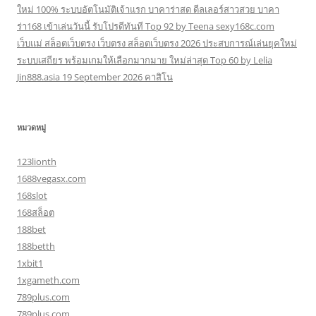
ใหม่ 100% ระบบอัตโนมัติเจ้าแรก บาคาร่าสด ดีลเลอร์สาวสวย บาคา
ร่า168 เข้าเล่นวันนี้ รับโปรดีทันที Top 92 by Teena sexy168c.com
เว็บแม่ สล็อตเว็บตรง เว็บตรง สล็อตเว็บตรง 2026 ประสบการณ์เล่นยุคใหม่
ระบบเสถียร พร้อมเกมให้เลือกมากมาย ใหม่ล่าสุด Top 60 by Lelia
Jin888.asia 19 September 2026 คาสิโน
หมวดหมู่
123lionth
1688vegasx.com
168slot
168สล็อต
188bet
188betth
1xbit1
1xgameth.com
789plus.com
789plus.com