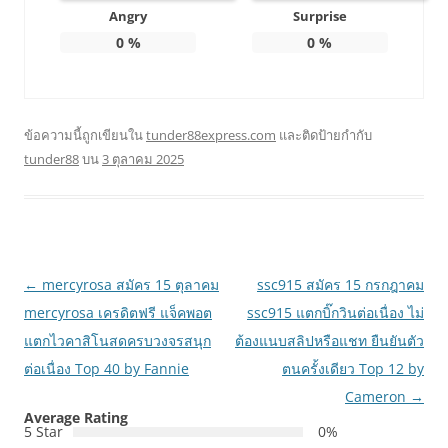
Angry
Surprise
0
%
0
%
ข้อความนี้ถูกเขียนใน
tunder88express.com
และติดป้ายกำกับ
tunder88
บน
3 ตุลาคม 2025
เมนู
←
mercyrosa สมัคร 15 ตุลาคม
ssc915 สมัคร 15 กรกฎาคม
นำทาง
mercyrosa เครดิตฟรี แจ็คพอต
ssc915 แตกบิ๊กวินต่อเนื่อง ไม่
เรื่อง
แตกไวคาสิโนสดครบวงจรสนุก
ต้องแนบสลิปหรือแชท ยืนยันตัว
ต่อเนื่อง Top 40 by Fannie
ตนครั้งเดียว Top 12 by
Cameron
→
Average Rating
5 Star
0%