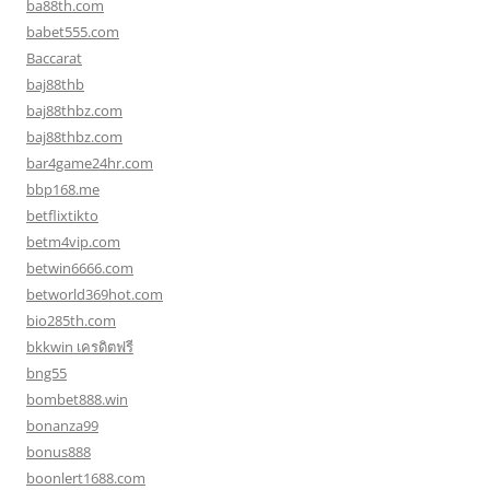
ba88th.com
babet555.com
Baccarat
baj88thb
baj88thbz.com
baj88thbz.com
bar4game24hr.com
bbp168.me
betflixtikto
betm4vip.com
betwin6666.com
betworld369hot.com
bio285th.com
bkkwin เครดิตฟรี
bng55
bombet888.win
bonanza99
bonus888
boonlert1688.com