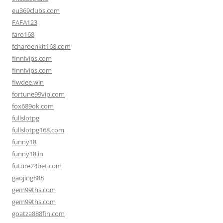
eu369clubs.com
FAFA123
faro168
fcharoenkit168.com
finnivips.com
finnivips.com
fiwdee.win
fortune99vip.com
fox689ok.com
fullslotpg
fullslotpg168.com
funny18
funny18.in
future24bet.com
gaojing888
gem99ths.com
gem99ths.com
goatza888fin.com