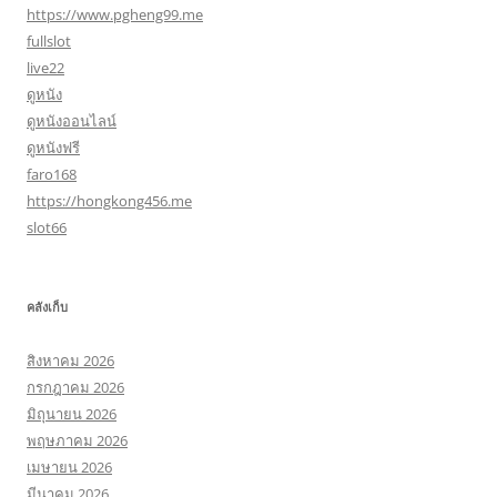
https://www.pgheng99.me
fullslot
live22
ดูหนัง
ดูหนังออนไลน์
ดูหนังฟรี
faro168
https://hongkong456.me
slot66
คลังเก็บ
สิงหาคม 2026
กรกฎาคม 2026
มิถุนายน 2026
พฤษภาคม 2026
เมษายน 2026
มีนาคม 2026