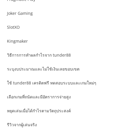
Joker Gaming
SlotXO
Kingmaker
วิธีการการทำผลกำไรจาก tunder88
ระบุงบประมาณและไม่ใช้เงินเลยขอบเขต
ใช้ tunder88 เครดิตฟรี ทดสอบระบบและเกมใหม่ๆ
เลือกเกมที่ถนัดและมีอัตราการจ่ายสูง
หยุดเล่นเมื่อได้กำไรตามวัตถุประสงค์
รีวิวจากผู้เล่นจริง