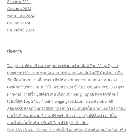
สิงหาคม 2024
มิถุนายน 2024
พฤษภาคม 2024
เมษายน 2024
กุมภาพันธ์ 2024
เรื่องล่าสุด
Tangtem168 คาสิโนครบทุกค่าย เข้าเล่นง่าย ฟีลดี Top 32 by Dylan
tangtem168e.com ทุกยอดฝาก 10% ฝาก-ถอน อัตโนมัติ คุ้มค่าการเดิม
พัน ที่สุดในวงการ สล็อต168 เข้าให้ทัน ก่อนรางวัลหลุดมือ 1 AUG 69
เครดิตฟรี บริการเกมคาสิโน ครบครัน 24 ชั่วโมง ทุกยอดฝากรับ 500 บาท
ฝาก-ถอน รวดเร็ว ยูสเดียว เล่นได้ทุกเกม hengjing168 แจก เครดิตฟรี
เยอะที่สุด Top 24 by Noah hengjing168d.com 8 September 69
สล็อต888 สล็อตเว็บตรง 2026 ประสบการณ์เล่นยุคใหม่ ระบบเสถียร พร้อม
เกมให้เลือกมากมาย 5 ส.ค. 69 website แตกง่าย Jin888.asia คาสิโน
ออนไลน์ เว็บใหญ่ เครดิตฟรี Top 43 by Katharina
Sexy168 15 ส.ค. 26 บาคาร่า168 เว็บไพ่สดที่ตอบโจทย์คนยุคใหม่ สมาชิก