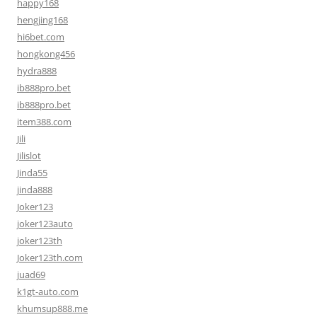
happy168
hengjing168
hi6bet.com
hongkong456
hydra888
ib888pro.bet
ib888pro.bet
item388.com
Jili
Jilislot
Jinda55
jinda888
Joker123
joker123auto
joker123th
Joker123th.com
juad69
k1gt-auto.com
khumsup888.me