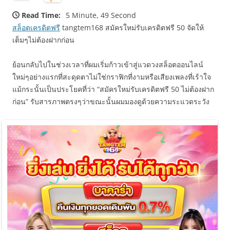
Read Time:
5 Minute, 49 Second
สล็อตเครดิตฟรี
tangtem168 สมัครใหม่รับเครดิตฟรี 50 จัดให้
เต็มๆไม่ต้องฝากก่อน
ย้อนกลับไปในช่วงเวลาที่ผมเริ่มก้าวเข้าสู่แวดวงสล็อตออนไลน์
ใหม่ๆอย่างแรกที่สะดุดตาไม่ใช่กราฟิกที่งามหรือเสียงเพลงที่เร้าใจ
แม้กระนั้นเป็นประโยคที่ว่า “สมัครใหม่รับเครดิตฟรี 50 ไม่ต้องฝาก
ก่อน” รับสารภาพตรงๆว่าขณะนั้นผมมองดูด้วยความระแวดระวัง