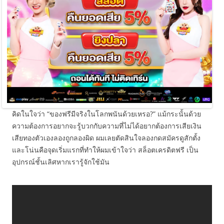
คิดในใจว่า “ของฟรีมีจริงในโลกพนันด้วยเหรอ?” แม้กระนั้นด้วย
ความต้องการอยากจะรู้บวกกับความที่ไม่ได้อยากต้องการเสียเงิน
เสียทองตัวเองลองถูกลองผิด ผมเลยตัดสินใจลองกดสมัครดูสักตั้ง
และโน่นคือจุดเริ่มแรกที่ทำให้ผมเข้าใจว่า สล็อตเครดิตฟรี เป็น
อุปกรณ์ชั้นเลิศหากเรารู้จักใช้มัน