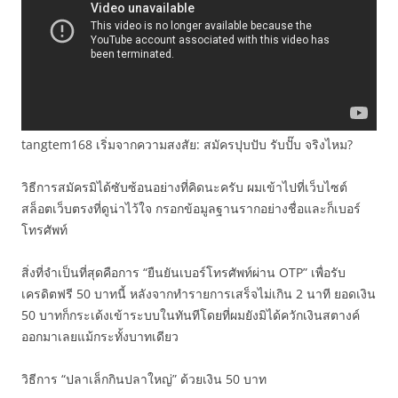
tangtem168 เริ่มจากความสงสัย: สมัครปุบปับ รับปั๊บ จริงไหม?
วิธีการสมัครมิได้ซับซ้อนอย่างที่คิดนะครับ ผมเข้าไปที่เว็บไซต์
สล็อตเว็บตรงที่ดูน่าไว้ใจ กรอกข้อมูลฐานรากอย่างชื่อและก็เบอร์
โทรศัพท์
สิ่งที่จำเป็นที่สุดคือการ “ยืนยันเบอร์โทรศัพท์ผ่าน OTP” เพื่อรับ
เครดิตฟรี 50 บาทนี้ หลังจากทำรายการเสร็จไม่เกิน 2 นาที ยอดเงิน
50 บาทก็กระเด้งเข้าระบบในทันทีโดยที่ผมยังมิได้ควักเงินสตางค์
ออกมาเลยแม้กระทั้งบาทเดียว
วิธีการ “ปลาเล็กกินปลาใหญ่” ด้วยเงิน 50 บาท