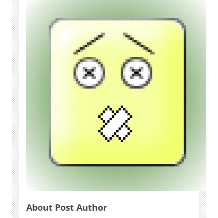
About Post Author