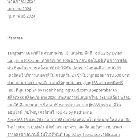
พฤษภาคม 2024
เมษายน 2024
กุมภาพันธ์ 2024
เรื่องล่าสุด
Tangtem168 คาสิโนครบทุกค่าย เข้าเล่นง่าย ฟีลดี Top 32 by Dylan
tangtem168e.com ทุกยอดฝาก 10% ฝาก-ถอน อัตโนมัติ คุ้มค่าการเดิม
พัน ที่สุดในวงการ สล็อต168 เข้าให้ทัน ก่อนรางวัลหลุดมือ 1 AUG 69
เครดิตฟรี บริการเกมคาสิโน ครบครัน 24 ชั่วโมง ทุกยอดฝากรับ 500 บาท
ฝาก-ถอน รวดเร็ว ยูสเดียว เล่นได้ทุกเกม hengjing168 แจก เครดิตฟรี
เยอะที่สุด Top 24 by Noah hengjing168d.com 8 September 69
สล็อต888 สล็อตเว็บตรง 2026 ประสบการณ์เล่นยุคใหม่ ระบบเสถียร พร้อม
เกมให้เลือกมากมาย 5 ส.ค. 69 website แตกง่าย Jin888.asia คาสิโน
ออนไลน์ เว็บใหญ่ เครดิตฟรี Top 43 by Katharina
Sexy168 15 ส.ค. 26 บาคาร่า168 เว็บไพ่สดที่ตอบโจทย์คนยุคใหม่ สมาชิก
ใหม่ 100% ระบบอัตโนมัติเจ้าแรก บาคาร่าสด ดีลเลอร์สาวสวย บาคา
ร่า168 เข้าเล่นวันนี้ รับโปรดีทันที Top 92 by Teena sexy168c.com