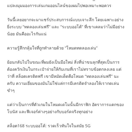
แปลงมุมมองการเล่นเกมออนไลน์ของผมไปพอเหมาะพอควร
วันนี้เลยอยากจะมาแชร์ประสบการณ์แบบเจาะลึก โดยเฉพาะอย่าง
ยิ่งระบบ “ทดลองเล่นฟรี” และ “ระบบออโต้” ที่เขาเคลมว่าไม่มีอย่าง
น้อย มันคืออะไรกันแน่
ความรู้สึกกลุ้มใจที่ถูกทำลายด้วย “โหมดทดลองเล่น”
ย้อนกลับไปในขณะที่ผมยังเป็นมือใหม่ สิ่งที่น่าขนลุกที่สุดเป็นการ
ต้องควักเงินในกระเป๋าจ่ายให้กับเกมที่เราไม่ทราบข้อตกลงเลย แต่
ว่าที่ สล็อตเครดิตฟรี เขามีหมัดเด็ดคือโหมด “ทดลองเล่นฟรี” นะ
ครับ ความเยี่ยมของมันไม่ใช่แค่การมีเครดิตจำลองให้เรากดเล่น
ขำๆ
แต่ว่าเป็นการที่ตัวเกมในโหมดเดโมนั้นมีกราฟิก อัตราการแตกของ
โบนัส และฟีเจอร์ต่างๆอย่างกับบอร์ดจริงทุกอย่าง
สล็อต168 ระบบออโต้: รวดเร็วทันใจในสมัย 5G