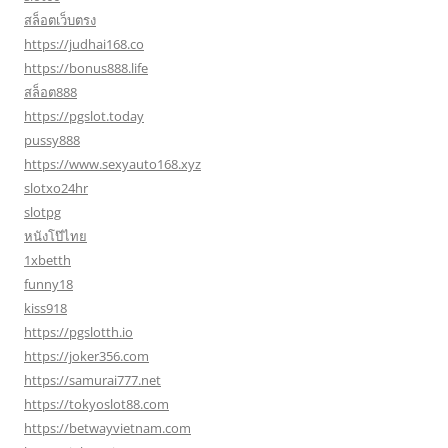
สล็อตเว็บตรง
https://judhai168.co
https://bonus888.life
สล็อต888
https://pgslot.today
pussy888
https://www.sexyauto168.xyz
slotxo24hr
slotpg
หนังโป๊ไทย
1xbetth
funny18
kiss918
https://pgslotth.io
https://joker356.com
https://samurai777.net
https://tokyoslot88.com
https://betwayvietnam.com