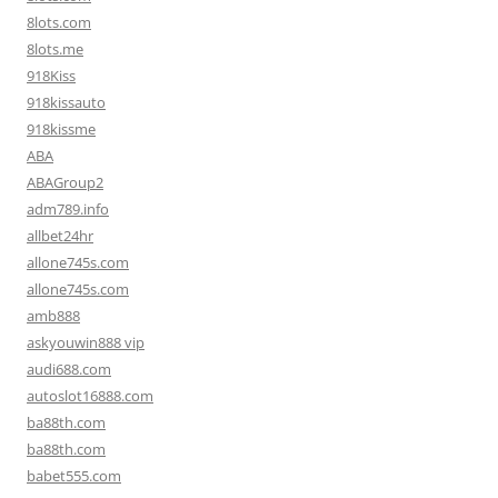
8lots.com
8lots.me
918Kiss
918kissauto
918kissme
ABA
ABAGroup2
adm789.info
allbet24hr
allone745s.com
allone745s.com
amb888
askyouwin888 vip
audi688.com
autoslot16888.com
ba88th.com
ba88th.com
babet555.com