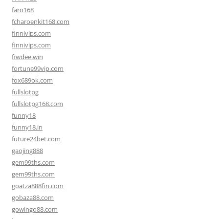
faro168
fcharoenkit168.com
finnivips.com
finnivips.com
fiwdee.win
fortune99vip.com
fox689ok.com
fullslotpg
fullslotpg168.com
funny18
funny18.in
future24bet.com
gaojing888
gem99ths.com
gem99ths.com
goatza888fin.com
gobaza88.com
gowingo88.com