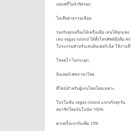
ถอนฟรีไม่จำกัดรอบ
ไม่เสียค่าธรรมเนียม
รองรับทุกเครื่องไม้เครื่องมือ เล่นได้ทุกแห่ง
เล่น vegas-island ได้ทั้งโทรศัพท์มือถือ 
โปรแกรมสำหรับเล่นอินเตอร์เน็ต ใช้งานลื่
โหลดไว ไม่กระตุก
อินเทอร์เฟซภาษาไทย
ดีไซน์สำหรับผู้เล่นไทยโดยเฉพาะ
โปรโมชั่น vegas-island แจกจริงทุกวัน
สมาชิกใหม่รับโบนัส 100%
ฝากครั้งแรกรับเพิ่ม 10%