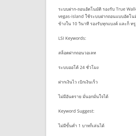
ระบบฝาก-ถอนอัตโนมัติ รองรับ True Wall
vegas-island ใช้ระบบฝากถอนแบบอัตโนมัต
ข้างใน 10 วินาที รองรับทุกแบงค์ และก็ ทรูม
LSI Keywords:
สล็อตฝากถอนวอเลท
ระบบออโต้ 24 ชั่วโมง
ฝากเงินไว เบิกเงินเร็ว
ไม่มีอันตราย มั่นอกมั่นใจได้
Keyword Suggest:
ไม่มีขั้นต่ำ 1 บาทก็เล่นได้