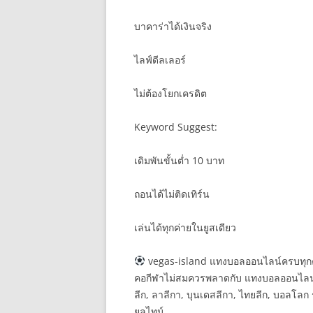
บาคาร่าได้เงินจริง
ไลฟ์ดีลเลอร์
ไม่ต้องโยกเครดิต
Keyword Suggest:
เดิมพันขั้นต่ำ 10 บาท
ถอนได้ไม่ติดเทิร์น
เล่นได้ทุกค่ายในยูสเดียว
vegas-island แทงบอลออนไลน์ครบทุกคู
คอกีฬาไม่สมควรพลาดกับ แทงบอลออนไลน์ veg
ลีก, ลาลีกา, บุนเดสลีกา, ไทยลีก, บอลโลก
ยลไทม์