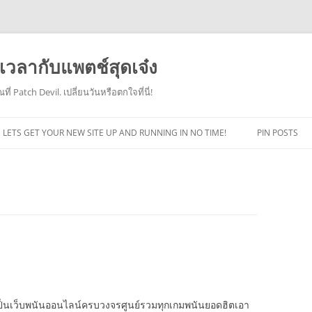
กเวลากับแพตช์สุดเจ๋ง
 Patch Devil. เปลี่ยนวันหรือตกใจที่นี่!
ข้าม
ไป
LETS GET YOUR NEW SITE UP AND RUNNING IN NO TIME!
PIN POSTS
ยัง
เนื้อหา
ป็นเว็บพนันออนไลน์ครบวงจรศูนย์รวมทุกเกมพนันยอดฮิตเอา