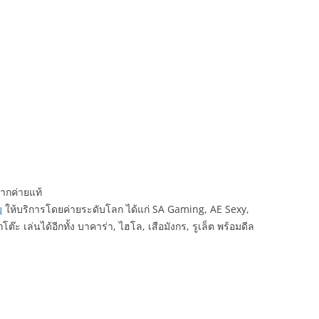
ากค่ายแท้
บ
ให้บริการโดยค่ายระดับโลก ได้แก่ SA Gaming, AE Sexy,
 เล่นได้อีกทั้ง บาคาร่า, ไฮโล, เสือมังกร, รูเล็ต พร้อมดีล