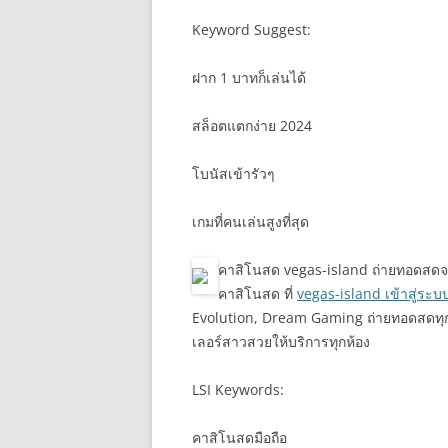
Keyword Suggest:
ฝาก 1 บาทก็เล่นได้
สล็อตแตกง่าย 2024
โบนัสเข้ารัวๆ
เกมที่คนเล่นสูงที่สุด
คาสิโนสด vegas-island ถ่ายทอดสดจ
คาสิโนสด ที่
vegas-island เข้าสู่ระบ
Evolution, Dream Gaming ถ่ายทอดสดทุกโต๊ะ
เลอร์สาวสวยให้บริการทุกห้อง
LSI Keywords:
คาสิโนสดมือถือ