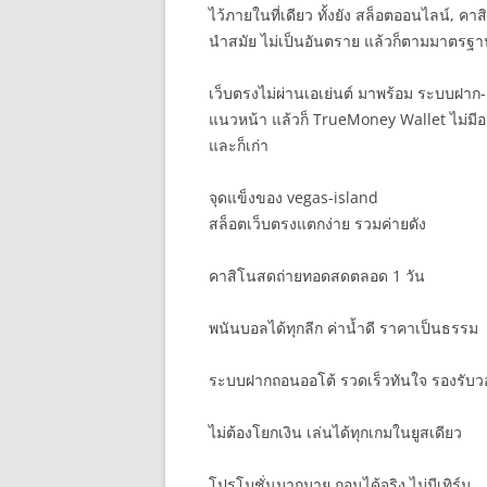
ไว้ภายในที่เดียว ทั้งยัง สล็อตออนไลน์, 
นำสมัย ไม่เป็นอันตราย แล้วก็ตามมาตรฐ
เว็บตรงไม่ผ่านเอเย่นต์ มาพร้อม ระบบฝาก-ถ
แนวหน้า แล้วก็ TrueMoney Wallet ไม่มี
และก็เก่า
จุดแข็งของ vegas-island
สล็อตเว็บตรงแตกง่าย รวมค่ายดัง
คาสิโนสดถ่ายทอดสดตลอด 1 วัน
พนันบอลได้ทุกลีก ค่าน้ำดี ราคาเป็นธรรม
ระบบฝากถอนออโต้ รวดเร็วทันใจ รองรับว
ไม่ต้องโยกเงิน เล่นได้ทุกเกมในยูสเดียว
โปรโมชั่นมากมาย ถอนได้จริง ไม่มีเทิร์น