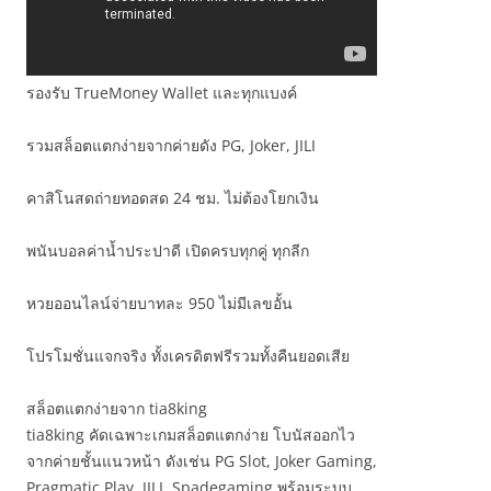
รองรับ TrueMoney Wallet และทุกแบงค์
รวมสล็อตแตกง่ายจากค่ายดัง PG, Joker, JILI
คาสิโนสดถ่ายทอดสด 24 ชม. ไม่ต้องโยกเงิน
พนันบอลค่าน้ำประปาดี เปิดครบทุกคู่ ทุกลีก
หวยออนไลน์จ่ายบาทละ 950 ไม่มีเลขอั้น
โปรโมชั่นแจกจริง ทั้งเครดิตฟรีรวมทั้งคืนยอดเสีย
สล็อตแตกง่ายจาก tia8king
tia8king คัดเฉพาะเกมสล็อตแตกง่าย โบนัสออกไว
จากค่ายชั้นแนวหน้า ดังเช่น PG Slot, Joker Gaming,
Pragmatic Play, JILI, Spadegaming พร้อมระบบ