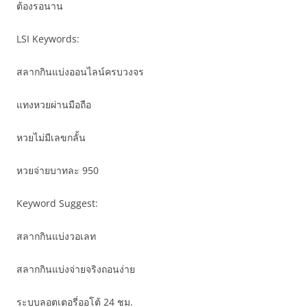
ต้องรอนาน
LSI Keywords:
สลากกินแบ่งออนไลน์ครบวงจร
แทงหวยผ่านมือถือ
หวยไม่มีเลขกลั้น
หวยจ่ายบาทละ 950
Keyword Suggest:
สลากกินแบ่งวอเลท
สลากกินแบ่งจ่ายจริงถอนง่าย
ระบบลอตเตอรี่ออโต้ 24 ชม.