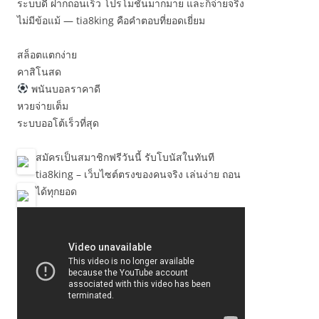
ระบบดี ฝากถอนเร็ว โปรโมชั่นมากมาย และก็จ่ายจริง
ไม่มีข้อแม้ — tia8king คือคำตอบที่ยอดเยี่ยม
สล็อตแตกง่าย
คาสิโนสด
พนันบอลราคาดี
หวยจ่ายเต็ม
ระบบออโต้เร็วที่สุด
สมัครเป็นสมาชิกฟรีวันนี้ รับโบนัสในทันที
tia8king – เว็บไซต์ตรงของคนจริง เล่นง่าย ถอน
ได้ทุกยอด