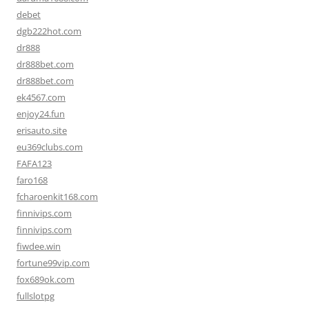
debet
dgb222hot.com
dr888
dr888bet.com
dr888bet.com
ek4567.com
enjoy24.fun
erisauto.site
eu369clubs.com
FAFA123
faro168
fcharoenkit168.com
finnivips.com
finnivips.com
fiwdee.win
fortune99vip.com
fox689ok.com
fullslotpg