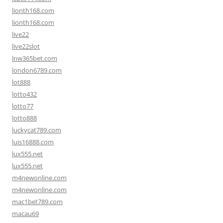
lionth168.com
lionth168.com
live22
live22slot
lnw365bet.com
london6789.com
lot888
lotto432
lotto77
lotto888
luckycat789.com
luis16888.com
lux555.net
lux555.net
m4newonline.com
m4newonline.com
mac1bet789.com
macau69