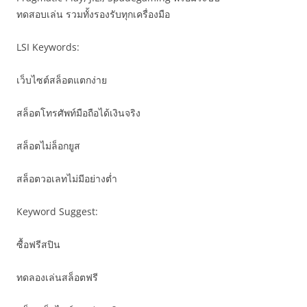
ทดสอบเล่น รวมทั้งรองรับทุกเครื่องมือ
LSI Keywords:
เว็บไซต์สล็อตแตกง่าย
สล็อตโทรศัพท์มือถือได้เงินจริง
สล็อตไม่ล็อกยูส
สล็อตวอเลทไม่มีอย่างต่ำ
Keyword Suggest:
ซื้อฟรีสปิน
ทดลองเล่นสล็อตฟรี