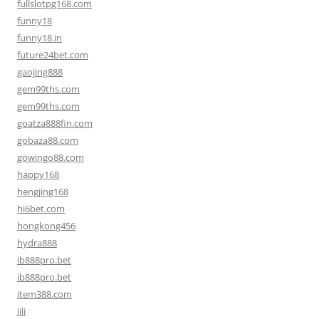
fullslotpg168.com
funny18
funny18.in
future24bet.com
gaojing888
gem99ths.com
gem99ths.com
goatza888fin.com
gobaza88.com
gowingo88.com
happy168
hengjing168
hi6bet.com
hongkong456
hydra888
ib888pro.bet
ib888pro.bet
item388.com
Jili