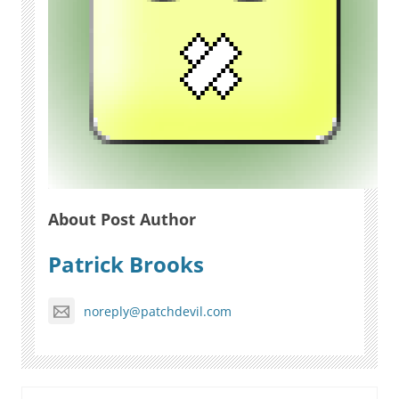
About Post Author
Patrick Brooks
noreply@patchdevil.com