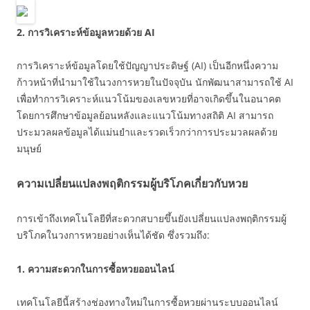
2. การวิเคราะห์ข้อมูลหวยด้วย AI
การวิเคราะห์ข้อมูลโดยใช้ปัญญาประดิษฐ์ (AI) เป็นอีกหนึ่งความ
ก้าวหน้าที่นำมาใช้ในวงการหวยในปัจจุบัน นักพัฒนาสามารถใช้ AI
เพื่อทำการวิเคราะห์แนวโน้มของเลขหวยที่อาจเกิดขึ้นในอนาคต
โดยการศึกษาข้อมูลย้อนหลังและแนวโน้มทางสถิติ AI สามารถ
ประมวลผลข้อมูลได้แม่นยำและรวดเร็วกว่าการประมวลผลด้วย
มนุษย์
ความเปลี่ยนแปลงพฤติกรรมผู้บริโภคเกี่ยวกับหวย
การเข้าถึงเทคโนโลยีที่สะดวกสบายขึ้นยังเปลี่ยนแปลงพฤติกรรมผู้
บริโภคในวงการหวยอย่างเห็นได้ชัด ซึ่งรวมถึง:
1. ความสะดวกในการซื้อหวยออนไลน์
เทคโนโลยีนี้สร้างช่องทางใหม่ในการซื้อหวยผ่านระบบออนไลน์