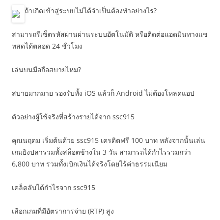
ถ้าเกิดเข้าสู่ระบบไม่ได้จำเป็นต้องทำอย่างไร?
สามารถรีเซ็ตรหัสผ่านผ่านระบบอัตโนมัติ หรือติดต่อแอดมินทางแช
ทสดได้ตลอด 24 ชั่วโมง
เล่นบนมือถือสบายไหม?
สบายมากมาย รองรับทั้ง iOS แล้วก็ Android ไม่ต้องโหลดแอป
ตัวอย่างผู้ใช้จริงที่สร้างรายได้จาก ssc915
คุณนฤดม เริ่มต้นด้วย ssc915 เครดิตฟรี 100 บาท หลังจากนั้นเล่น
เกมยิงปลารวมทั้งสล็อตข้างใน 3 วัน สามารถได้กำไรรวมกว่า
6,800 บาท รวมทั้งเบิกเงินได้จริงโดยไร้ค่าธรรมเนียม
เคล็ดลับได้กำไรจาก ssc915
เลือกเกมที่มีอัตราการจ่าย (RTP) สูง