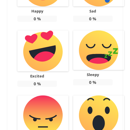
Happy
Sad
0
%
0
%
Sleepy
Excited
0
%
0
%