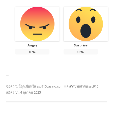
Angry
Surprise
0
%
0
%
…
ข้อความนี้ถูกเขียนใน
ssc915casino.com
และติดป้ายกำกับ
ssc915
สมัคร
บน
4 ตุลาคม 2025