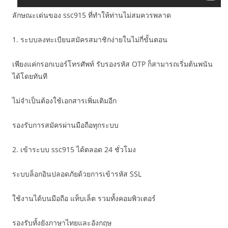
ลักษณะเด่นของ ssc915 ที่ทำให้ท่านไม่สมควรพลาด
1. ระบบลงทะเบียนสมัครสมาชิกง่ายในไม่กี่ขั้นตอน
เพียงแค่กรอกเบอร์โทรศัพท์ รับรองรหัส OTP ก็สามารถเริ่มต้นพนัน
ได้โดยทันที
ไม่จำเป็นต้องใช้เอกสารเพิ่มเติมอีก
รองรับการสมัครผ่านมือถือทุกระบบ
2. เข้าระบบ ssc915 ได้ตลอด 24 ชั่วโมง
ระบบล็อกอินปลอดภัยด้วยการเข้ารหัส SSL
ใช้งานได้บนมือถือ แท็บเล็ต รวมทั้งคอมพิวเตอร์
รองรับทั้งยังภาษาไทยและอังกฤษ