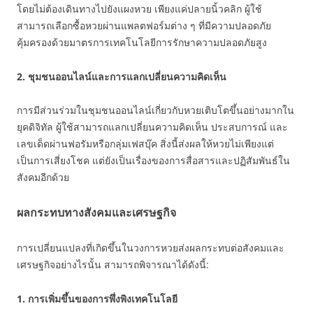
โดยไม่ต้องเดินทางไปยังแผงหวย เพียงแค่ปลายนิ้วคลิก ผู้ใช้
สามารถเลือกซื้อหวยผ่านแพลตฟอร์มต่าง ๆ ที่มีความปลอดภัย
คุ้มครองด้วยมาตรการเทคโนโลยีการรักษาความปลอดภัยสูง
2. ชุมชนออนไลน์และการแลกเปลี่ยนความคิดเห็น
การมีส่วนร่วมในชุมชนออนไลน์เกี่ยวกับหวยเติบโตขึ้นอย่างมากใน
ยุคดิจิทัล ผู้ใช้สามารถแลกเปลี่ยนความคิดเห็น ประสบการณ์ และ
เลขเด็ดผ่านฟอรัมหรือกลุ่มเฟสบุ๊ค สิ่งนี้ส่งผลให้หวยไม่เพียงแต่
เป็นการเสี่ยงโชค แต่ยังเป็นเรื่องของการสื่อสารและปฏิสัมพันธ์ใน
สังคมอีกด้วย
ผลกระทบทางสังคมและเศรษฐกิจ
การเปลี่ยนแปลงที่เกิดขึ้นในวงการหวยส่งผลกระทบต่อสังคมและ
เศรษฐกิจอย่างไรนั้น สามารถพิจารณาได้ดังนี้:
1. การเพิ่มขึ้นของการพึ่งพิงเทคโนโลยี