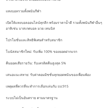
แทงบอลรวมทั้งพนันกีฬา
เปิดให้แทงบอลออนไลน์ทุกลีก พร้อมราคาน้ำดี รวมทั้งพนันกีฬาอื่นๆ
อาทิเช่น บาสเกตบอล มวย เทนนิส
โปรโมชั่นและสิทธิพิเศษสำหรับสมาชิก
โบนัสสมาชิกใหม่: รับเพิ่ม 100% ของยอดฝากแรก
คืนยอดเสียรายวัน: รับเครดิตคืนสูงสุด 5%
เสนอแนะสหาย: รับค่าคอมมิชชั่นทุกยอดพนันของเพื่อนพ้อง
เหตุผลที่ควรที่จะทำการเลือกเล่นกับ ssc915
ระบบไม่เป็นอันตราย ตามมาตรฐาน