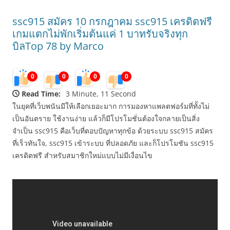
ssc915 สมัคร 10 กรกฎาคม ssc915 เครดิตฟรี
เกมแตกไม่พักเริ่มต้นแค่ 1 บาทรับจริงทุก
บิลTop 78 by Marco
0
0
0
0
Read Time:
3 Minute, 11 Second
ในยุคที่เว็บพนันมีให้เลือกเยอะมาก การมองหาแพลตฟอร์มที่ทั้งไม่
เป็นอันตราย ใช้งานง่าย แล้วก็มีโปรโมชั่นต้องใจกลายเป็นสิ่ง
จำเป็น ssc915 คือเว็บที่ตอบปัญหาทุกข้อ ด้วยระบบ ssc915 สมัคร
ที่เร็วทันใจ, ssc915 เข้าระบบ ที่ปลอดภัย และก็โปรโมชัน ssc915
เครดิตฟรี สำหรับสมาชิกใหม่แบบไม่มีเงื่อนไข