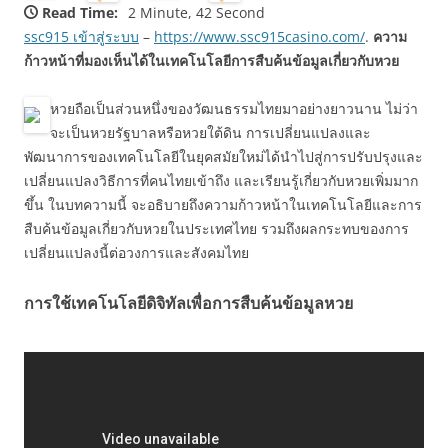
Read Time:
2 Minute, 42 Second
ssc915 เข้าสู่ระบบ
–
https://www.ssc915casino.com/
.
ความ
ก้าวหน้าที่มองเห็นได้ในเทคโนโลยีการสืบค้นข้อมูลเกี่ยวกับหวย
หวยถือเป็นส่วนหนึ่งของวัฒนธรรมไทยมาอย่างยาวนาน ไม่ว่า
จะเป็นหวยรัฐบาลหรือหวยใต้ดิน การเปลี่ยนแปลงและ
พัฒนาการของเทคโนโลยีในยุคสมัยใหม่ได้นำไปสู่การปรับปรุงและ
เปลี่ยนแปลงวิธีการที่คนไทยเข้าถึง และเรียนรู้เกี่ยวกับหวยเพิ่มมาก
ขึ้น ในบทความนี้ จะอธิบายถึงความก้าวหน้าในเทคโนโลยีและการ
สืบค้นข้อมูลเกี่ยวกับหวยในประเทศไทย รวมถึงผลกระทบของการ
เปลี่ยนแปลงนี้ต่อวงการและสังคมไทย
การใช้เทคโนโลยีดิจิทัลเพื่อการสืบค้นข้อมูลหวย