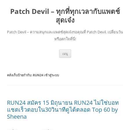
Patch Devil – ทุกที่ทุกเวลากับแพตช์
สุดเจ๋ง
Patch Devil – ความสนุกและแพตช์สุดเจ๋งรอคุณที่ Patch Devil. เปลี่ยนวัน
หรือตกใจที่นี่!
ข้าม
เมนู
ไป
ยัง
เนื้อหา
คลังเก็บป้ายกำกับ:
RUN24 เข้าสู่ระบบ
RUN24 สมัคร 15 มิถุนายน RUN24 ไม่ใช่บอท
แชตเร็วตอบใน30วินาทีดูได้ตลอด Top 60 by
Sheena