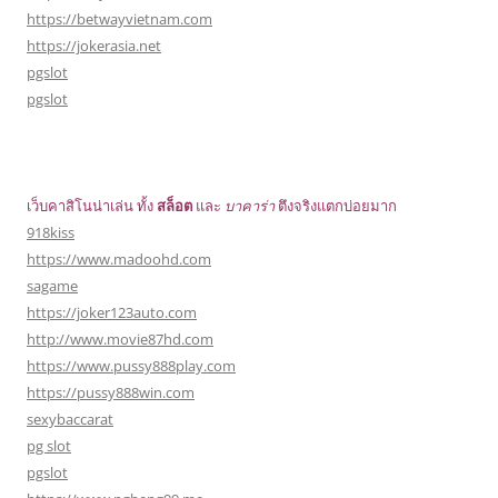
https://betwayvietnam.com
https://jokerasia.net
pgslot
pgslot
เว็บคาสิโนน่าเล่น ทั้ง
สล็อต
และ
บาคาร่า
ตึงจริงแตกบ่อยมาก
918kiss
https://www.madoohd.com
sagame
https://joker123auto.com
http://www.movie87hd.com
https://www.pussy888play.com
https://pussy888win.com
sexybaccarat
pg slot
pgslot