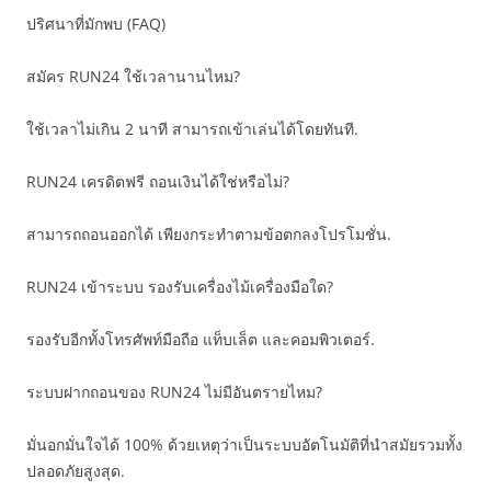
ปริศนาที่มักพบ (FAQ)
สมัคร RUN24 ใช้เวลานานไหม?
ใช้เวลาไม่เกิน 2 นาที สามารถเข้าเล่นได้โดยทันที.
RUN24 เครดิตฟรี ถอนเงินได้ใช่หรือไม่?
สามารถถอนออกได้ เพียงกระทำตามข้อตกลงโปรโมชั่น.
RUN24 เข้าระบบ รองรับเครื่องไม้เครื่องมือใด?
รองรับอีกทั้งโทรศัพท์มือถือ แท็บเล็ต และคอมพิวเตอร์.
ระบบฝากถอนของ RUN24 ไม่มีอันตรายไหม?
มั่นอกมั่นใจได้ 100% ด้วยเหตุว่าเป็นระบบอัตโนมัติที่นำสมัยรวมทั้ง
ปลอดภัยสูงสุด.