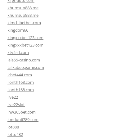
k1gt-auto.com
khumsup888.me
khumsup888.me
kimchibetbet.com
kingdom66
kingxxxbet123.com
kingxxxbet123.com
ktv4sd.com
lala55-casino.com
lalikabetsgame.com
lcbet444.com
lionth168.com
lionth168.com
live22
live22slot
lnw365bet.com
london6789.com
lot888
lotto432