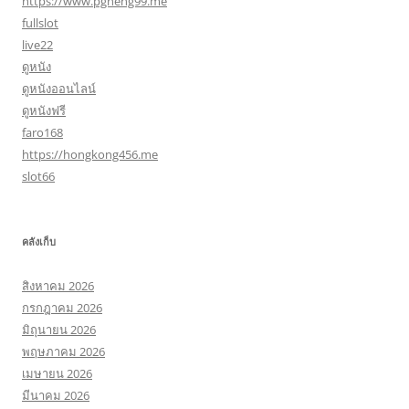
https://www.pgheng99.me
fullslot
live22
ดูหนัง
ดูหนังออนไลน์
ดูหนังฟรี
faro168
https://hongkong456.me
slot66
คลังเก็บ
สิงหาคม 2026
กรกฎาคม 2026
มิถุนายน 2026
พฤษภาคม 2026
เมษายน 2026
มีนาคม 2026