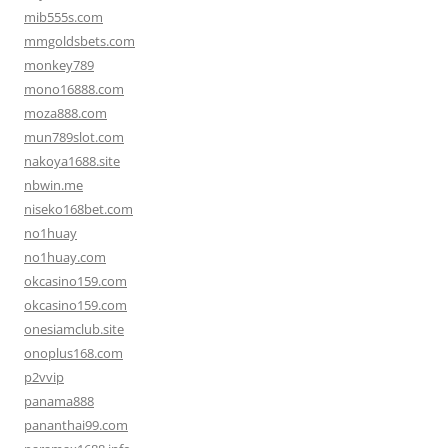
mib555s.com
mmgoldsbets.com
monkey789
mono16888.com
moza888.com
mun789slot.com
nakoya1688.site
nbwin.me
niseko168bet.com
no1huay
no1huay.com
okcasino159.com
okcasino159.com
onesiamclub.site
onoplus168.com
p2vvip
panama888
pananthai99.com