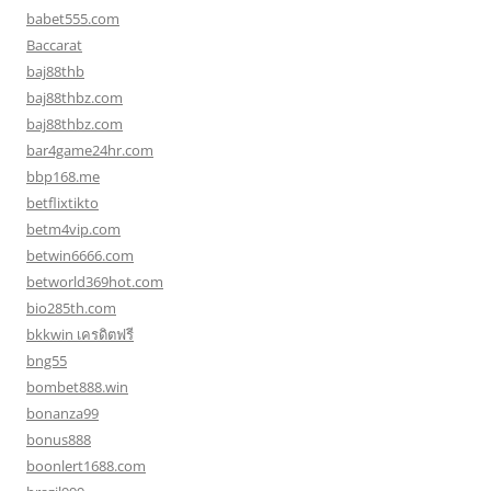
babet555.com
Baccarat
baj88thb
baj88thbz.com
baj88thbz.com
bar4game24hr.com
bbp168.me
betflixtikto
betm4vip.com
betwin6666.com
betworld369hot.com
bio285th.com
bkkwin เครดิตฟรี
bng55
bombet888.win
bonanza99
bonus888
boonlert1688.com