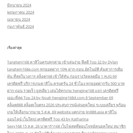
มิถุนายน 2024
พฤษภาคม 2024
เมษายน 2024
กุมภาพันธ์ 2024
เรื่องล่าสุด
Tangtem168 คาสิโนครบทุกค่าย เข้าเล่นง่าย ฟีลดี Top 32 by Dylan
tangtem168e.com ทุกยอดฝาก 10% ฝาก-ถอน อัตโนมัติ คุ้มค่าการเดิม
พัน ที่สุดในวงการ สล็อต168 เข้าให้ทัน ก่อนรางวัลหลุดมือ 1 AUG 69
เครดิตฟรี บริการเกมคาสิโน ครบครัน 24 ชั่วโมง ทุกยอดฝากรับ 500 บาท
ฝาก-ถอน รวดเร็ว ยูสเดียว เล่นได้ทุกเกม hengjing168 แจก เครดิตฟรี
เยอะที่สุด Top 24 by Noah hengjing168d.com 8 September 69
สล็อต888 สล็อตเว็บตรง 2026 ประสบการณ์เล่นยุคใหม่ ระบบเสถียร พร้อม
เกมให้เลือกมากมาย 5 ส.ค. 69 website แตกง่าย Jin888.asia คาสิโน
ออนไลน์ เว็บใหญ่ เครดิตฟรี Top 43 by Katharina
Sexy168 15 ส.ค. 26 บาคาร่า168 เว็บไพ่สดที่ตอบโจทย์คนยุคใหม่ สมาชิก