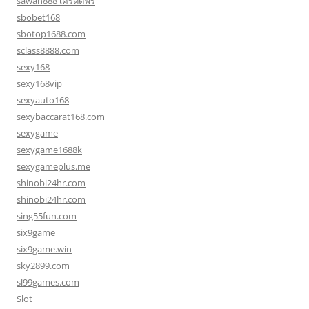
sawan888 เครดิตฟรี
sbobet168
sbotop1688.com
sclass8888.com
sexy168
sexy168vip
sexyauto168
sexybaccarat168.com
sexygame
sexygame1688k
sexygameplus.me
shinobi24hr.com
shinobi24hr.com
sing55fun.com
six9game
six9game.win
sky2899.com
sl99games.com
Slot