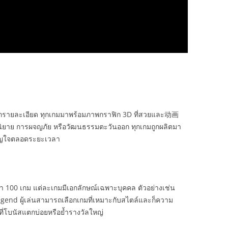
ทุกรายละเอียด ทุกเกมมาพร้อมภาพกราฟิก 3D ที่สวยและ动画
เทพนิยาย การผจญภัย หรือวัฒนธรรมตะวันออก ทุกเกมถูกผลิตมา
นเจริญใจตลอดระยะเวลา
ว่า 100 เกม แต่ละเกมมีเอกลักษณ์เฉพาะบุคคล ตัวอย่างเช่น
end ผู้เล่นสามารถเลือกเกมที่เหมาะกับสไตล์และก็ความ
ี่โบนัสแตกบ่อยหรือย้ำรางวัลใหญ่