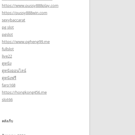
https://www.pussy888play.com
https://pussy888win.com
sexybaccarat
pg slot
pgslot
https://www.pgheng99.me
fullslot
live22
ดูหนัง
ดูหนังออนไลน์
ดูหนังฟรี
faro168
https://hongkong456.me
slot66
คลังเก็บ