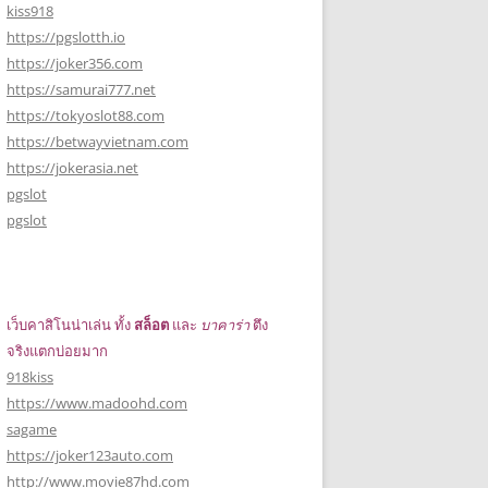
kiss918
https://pgslotth.io
https://joker356.com
https://samurai777.net
https://tokyoslot88.com
https://betwayvietnam.com
https://jokerasia.net
pgslot
pgslot
เว็บคาสิโนน่าเล่น ทั้ง
สล็อต
และ
บาคาร่า
ตึง
จริงแตกบ่อยมาก
918kiss
https://www.madoohd.com
sagame
https://joker123auto.com
http://www.movie87hd.com