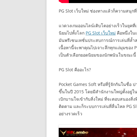
PG Slot เว็บใหม่ ช่องทางแล้วก็ความสนุก
แวดวงเกมออนไลน์เติบโตอย่างเร็วในยุคท
นิยมไปทั้งโลก
PG Slot เว็บใหม่
คือหนึ่งในแ
มันพรีเซนเทชั่นประสบการณ์การเล่นที่ล้ำ
เนื้อหานี้จะพาคุณไปเจาะลึกทุกแง่มุมของ P
เป็นตัวเลือกยอดนิยมของนักพนันในขณะนี้
PG Slot คืออะไร?
Pocket Games Soft หรือที่รู้จักกันในชื่อ 
ขึ้นในปี 2015 โดยมีสำนักงานใหญ่ตั้งอยู่
เบิกบานใจเข้ากับสิ่งใหม่ ที่จะตอบสนองสิ่งที่
ติดตาม และก็ระบบการเล่นที่ลื่นไหล PG Slot
อย่างรวดเร็ว