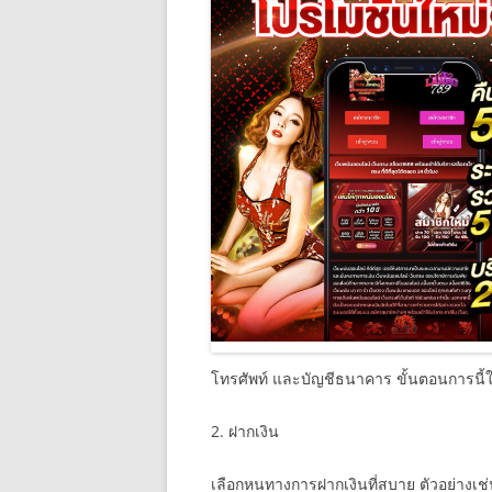
โทรศัพท์ และบัญชีธนาคาร ขั้นตอนการนี้ใช
2. ฝากเงิน
เลือกหนทางการฝากเงินที่สบาย ตัวอย่างเ