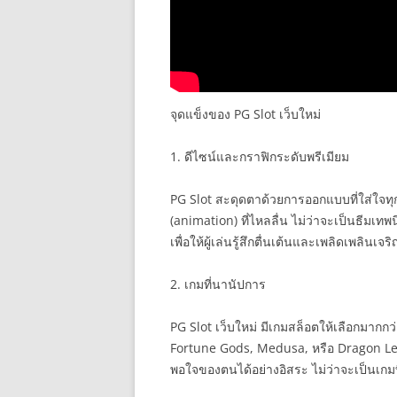
จุดแข็งของ PG Slot เว็บใหม่
1. ดีไซน์และกราฟิกระดับพรีเมียม
PG Slot สะดุดตาด้วยการออกแบบที่ใส่ใจ
(animation) ที่ไหลลื่น ไม่ว่าจะเป็นธีม
เพื่อให้ผู้เล่นรู้สึกตื่นเต้นและเพลิดเพลิ
2. เกมที่นานัปการ
PG Slot เว็บใหม่ มีเกมสล็อตให้เลือกมากก
Fortune Gods, Medusa, หรือ Dragon Leg
พอใจของตนได้อย่างอิสระ ไม่ว่าจะเป็นเกมท