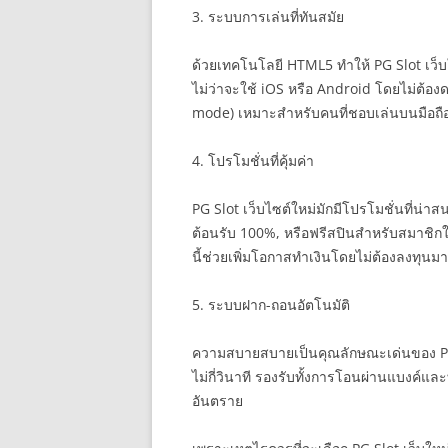
3. ระบบการเล่นที่ทันสมัย
ด้วยเทคโนโลยี HTML5 ทำให้ PG Slot เว็บ
ไม่ว่าจะใช้ iOS หรือ Android โดยไม่ต้อง
mode) เหมาะสำหรับคนที่ชอบเล่นบนมือถื
4. โปรโมชั่นที่คุ้มค่า
PG Slot เว็บไซต์ใหม่มักมีโปรโมชั่นที่น่า
ต้อนรับ 100%, หรือฟรีสปินสำหรับสมาชิกใหม
นี้ช่วยเพิ่มโอกาสทำเงินโดยไม่ต้องลงทุนม
5. ระบบฝาก-ถอนอัตโนมัติ
ความสบายสบายเป็นคุณลักษณะเด่นของ PG S
ไม่กี่วินาที รองรับทั้งการโอนผ่านแบงค์และ
อันตราย