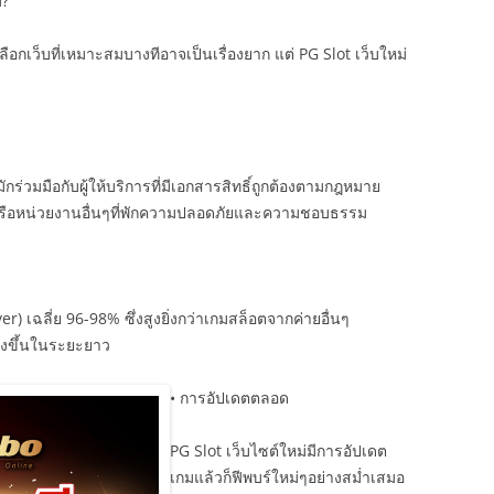
่?
อกเว็บที่เหมาะสมบางทีอาจเป็นเรื่องยาก แต่ PG Slot เว็บใหม่
ักร่วมมือกับผู้ให้บริการที่มีเอกสารสิทธิ์ถูกต้องตามกฎหมาย
หรือหน่วยงานอื่นๆที่พักความปลอดภัยและความชอบธรรม
r) เฉลี่ย 96-98% ซึ่งสูงยิ่งกว่าเกมสล็อตจากค่ายอื่นๆ
ิ่งขึ้นในระยะยาว
• การอัปเดตตลอด
PG Slot เว็บไซต์ใหม่มีการอัปเดต
เกมแล้วก็ฟีพบร์ใหม่ๆอย่างสม่ำเสมอ