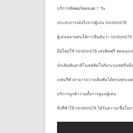
บริการซัพพอร์ตตลอด 1 วัน
ประสบการณ์จริงจากผู้เล่น london678
ผู้เล่นหลายคนให้การยืนยันว่า london678
มือใหม่ใช้ london678 เครดิตฟรี ทดลองเล่
นักเดิมพันคาสิโนสดติดใจกับระบบสตรีมมิ่งท
แฟนกีฬาสามารถวางเดิมพันได้ครบทุกแมตช์
บริการลูกค้ารวมทั้งการดูแลผู้เล่น
สิ่งที่ทำให้ london678 ได้รับความเชื่อใจจา