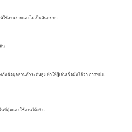
ห้ใช้งานง่ายและไม่เป็นอันตราย:
ชัน
ข้อมูลส่วนตัวระดับสูง ทำให้ผู้เล่นเชื่อมั่นได้ว่า การพนัน
ชั่นที่คุ้มและใช้งานได้จริง: