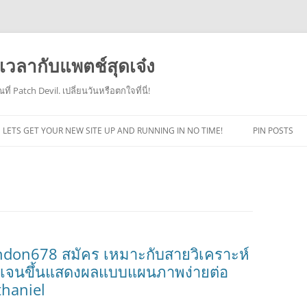
กเวลากับแพตช์สุดเจ๋ง
 Patch Devil. เปลี่ยนวันหรือตกใจที่นี่!
ข้าม
ไป
LETS GET YOUR NEW SITE UP AND RUNNING IN NO TIME!
PIN POSTS
ยัง
เนื้อหา
don678 สมัคร เหมาะกับสายวิเคราะห์
ดเจนขึ้นแสดงผลแบบแผนภาพง่ายต่อ
thaniel