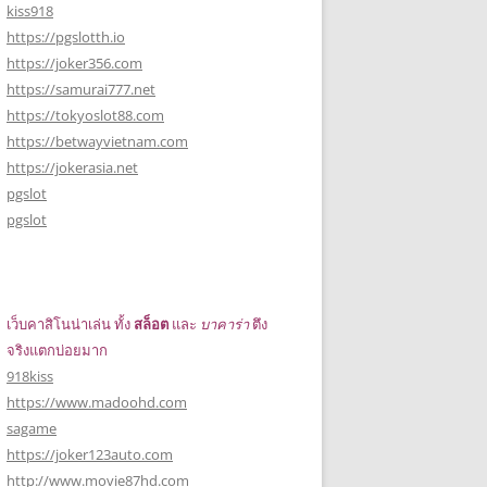
kiss918
https://pgslotth.io
https://joker356.com
https://samurai777.net
https://tokyoslot88.com
https://betwayvietnam.com
https://jokerasia.net
pgslot
pgslot
เว็บคาสิโนน่าเล่น ทั้ง
สล็อต
และ
บาคาร่า
ตึง
จริงแตกบ่อยมาก
918kiss
https://www.madoohd.com
sagame
https://joker123auto.com
http://www.movie87hd.com