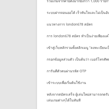
รวมเกมจากค่ายดังมากยิ่งกว่า 1,000 รายก
ระบบฝากถอนออโต้ เร็วทันใจและไม่เป็นอ
แนวทางการ london678 สมัคร
การ london678 สมัคร ทำเป็นง่ายเพียงแค่ไม่ก
เข้าสู่เว็บหลักรวมทั้งคลิกเมนู “ลงทะเบียน
กรอกข้อมูลส่วนตัว เป็นต้นว่า เบอร์โทรศั
การันตีตัวตนผ่านรหัส OTP
เข้าระบบเพื่อเริ่มต้นใช้งาน
หลังจากสมัครเสร็จ ผู้เล่นใหม่สามารถกดรับ
เล่นเกมต่างๆได้ในทันที