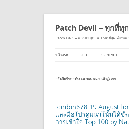
Patch Devil – ทุกที่ทุ
Patch Devil – ความสนุกและแพตช์สุดเจ๋งรอคุณที่
หน้าแรก
BLOG
CONTACT
คลังเก็บป้ายกำกับ:
LONDON678 เข้าสู่ระบบ
london678 19 August lon
และมือโปรดูแนวโน้มได้ชั
การเข้าใจ Top 100 by Na