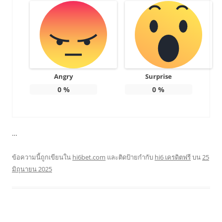
Angry
Surprise
0
%
0
%
…
ข้อความนี้ถูกเขียนใน
hi6bet.com
และติดป้ายกำกับ
hi6 เครดิตฟรี
บน
25
มิถุนายน 2025