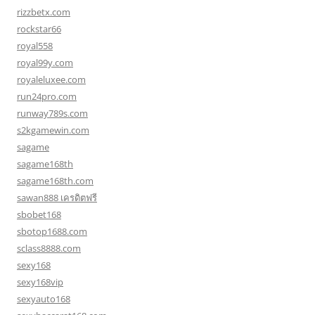
rizzbetx.com
rockstar66
royal558
royal99y.com
royaleluxee.com
run24pro.com
runway789s.com
s2kgamewin.com
sagame
sagame168th
sagame168th.com
sawan888 เครดิตฟรี
sbobet168
sbotop1688.com
sclass8888.com
sexy168
sexy168vip
sexyauto168