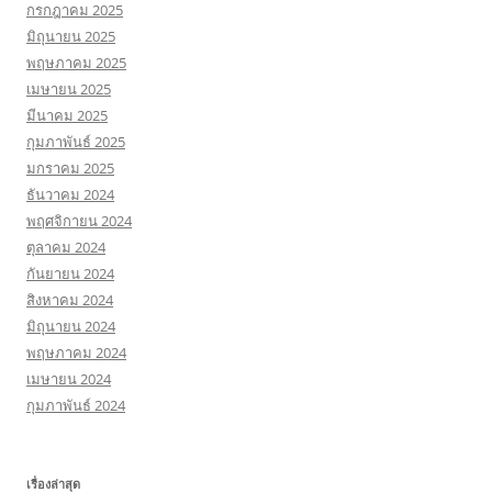
กรกฎาคม 2025
มิถุนายน 2025
พฤษภาคม 2025
เมษายน 2025
มีนาคม 2025
กุมภาพันธ์ 2025
มกราคม 2025
ธันวาคม 2024
พฤศจิกายน 2024
ตุลาคม 2024
กันยายน 2024
สิงหาคม 2024
มิถุนายน 2024
พฤษภาคม 2024
เมษายน 2024
กุมภาพันธ์ 2024
เรื่องล่าสุด