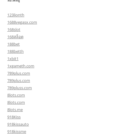
หมวดหมู่
123lionth
1688vegasx.com
168slot
168สล็อต
188bet
188betth
1xbit1
1xgameth.com
789plus.com
789plus.com
789pluss.com
8lots.com
8lots.com
8lots.me
918Kiss
918kissauto
918kissme