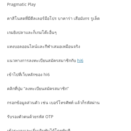
Pragmatic Play
คาสิโนสดที่มีดีลเลอร์มือโปร บาคาร่า เสือมังกร รูเล็ต
เกมยิงปลาและก็เกมโต๊ะอื่นๆ
แทงบอลออนไลน์และกีฬาเสมอเหมือนจริง
แนวทางการลงทะเบียนสมัครสมาชิกกับ
hi6
เข้าไปที่เว็บหลักของ hi6
คลิกที่ปุ่ม “ลงทะเบียนสมัครสมาชิก”
กรอกข้อมูลส่วนตัว เช่น เบอร์โทรศัพท์ แล้วก็รหัสผ่าน
รับรองตัวตนด้วยรหัส OTP
เข้าระบบและเริ่มเดิมพันได้โดยทันที