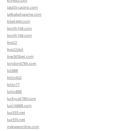
ktv4sd.com
lala55-casino.com
lalikabetsgame.com
lcbet444.com
lionth168.com
lionth168.com
live22
live22slot
lnw365bet.com
london6789.com
lot888
lotto432
lotto77
lotto888
luckycat789.com
luis16888.com
lux555.net
lux555.net
m4newonline.com