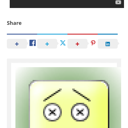
Share