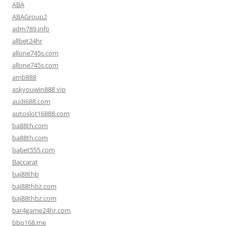
ABA
ABAGroup2
adm789.info
allbet24hr
allone745s.com
allone745s.com
amb888
askyouwin888 vip
audi688.com
autoslot16888.com
ba88th.com
ba88th.com
babet555.com
Baccarat
baj88thb
baj88thbz.com
baj88thbz.com
bar4game24hr.com
bbp168.me