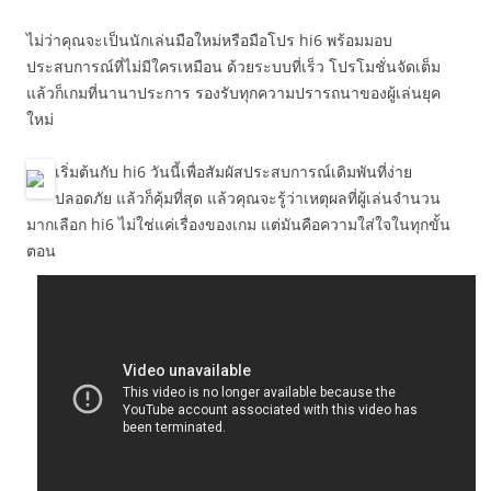
ไม่ว่าคุณจะเป็นนักเล่นมือใหม่หรือมือโปร hi6 พร้อมมอบ
ประสบการณ์ที่ไม่มีใครเหมือน ด้วยระบบที่เร็ว โปรโมชั่นจัดเต็ม
แล้วก็เกมที่นานาประการ รองรับทุกความปรารถนาของผู้เล่นยุค
ใหม่
เริ่มต้นกับ hi6 วันนี้เพื่อสัมผัสประสบการณ์เดิมพันที่ง่าย
ปลอดภัย แล้วก็คุ้มที่สุด แล้วคุณจะรู้ว่าเหตุผลที่ผู้เล่นจำนวน
มากเลือก hi6 ไม่ใช่แค่เรื่องของเกม แต่มันคือความใส่ใจในทุกขั้น
ตอน