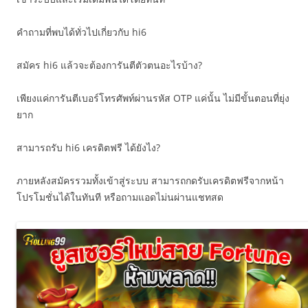
คำถามที่พบได้ทั่วไปเกี่ยวกับ hi6
สมัคร hi6 แล้วจะต้องการันตีตัวตนอะไรบ้าง?
เพียงแค่การันตีเบอร์โทรศัพท์ผ่านรหัส OTP แค่นั้น ไม่มีขั้นตอนที่ยุ่ง
ยาก
สามารถรับ hi6 เครดิตฟรี ได้ยังไง?
ภายหลังสมัครรวมทั้งเข้าสู่ระบบ สามารถกดรับเครดิตฟรีจากหน้า
โปรโมชั่นได้ในทันที หรือถามแอดไม่นผ่านแชทสด