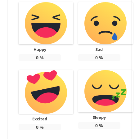
Happy
Sad
0
%
0
%
Sleepy
Excited
0
%
0
%