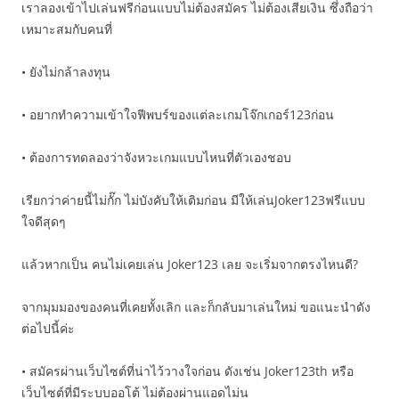
เราลองเข้าไปเล่นฟรีก่อนแบบไม่ต้องสมัคร ไม่ต้องเสียเงิน ซึ่งถือว่า
เหมาะสมกับคนที่
• ยังไม่กล้าลงทุน
• อยากทำความเข้าใจฟีพบร์ของแต่ละเกมโจ๊กเกอร์123ก่อน
• ต้องการทดลองว่าจังหวะเกมแบบไหนที่ตัวเองชอบ
เรียกว่าค่ายนี้ไม่กั๊ก ไม่บังคับให้เติมก่อน มีให้เล่นJoker123ฟรีแบบ
ใจดีสุดๆ
แล้วหากเป็น คนไม่เคยเล่น Joker123 เลย จะเริ่มจากตรงไหนดี?
จากมุมมองของคนที่เคยทั้งเลิก และก็กลับมาเล่นใหม่ ขอแนะนำดัง
ต่อไปนี้ค่ะ
• สมัครผ่านเว็บไซต์ที่น่าไว้วางใจก่อน ดังเช่น Joker123th หรือ
เว็บไซต์ที่มีระบบออโต้ ไม่ต้องผ่านแอดไม่น