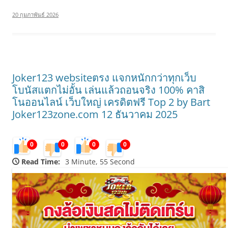
20 กุมภาพันธ์ 2026
Joker123 websiteตรง แจกหนักกว่าทุกเว็บ
โบนัสแตกไม่อั้น เล่นแล้วถอนจริง 100% คาสิ
โนออนไลน์ เว็บใหญ่ เครดิตฟรี Top 2 by Bart
Joker123zone.com 12 ธันวาคม 2025
0
0
0
0
Read Time:
3 Minute, 55 Second