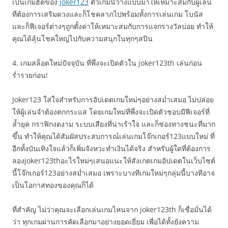
เป็นเกมฮิตของ
joker123
ตัวเกมนี้วางแบบมาให้เหมาะสมกับผู้เล่น
ที่ต้องการเสริมดวงและก็โชคลาภไปพร้อมทั้งการเล่นเกม โบนัส
และก็ฟีเจอร์ต่างๆถูกตั้งค่าให้เหมาะสมกับการแจกรางวัลบ่อย ทำให้
คุณได้ลุ้นโชคใหญ่ไปกับความสนุกในทุกๆสปิน
4. เกมสล็อตใหม่ปัจจุบัน ที่พึ่งจะเปิดตัวใน joker123th เล่นก่อน
ร่ำรวยก่อน!
Joker123 ใส่ใจสำหรับการอัปเดตเกมใหม่ๆอย่างสม่ำเสมอ ไม่ปล่อย
ให้ผู้เล่นจำต้องตกกระแส โดยเกมใหม่ที่พึ่งจะเปิดตัวชอบมีฟีเจอร์ที่
ล้ำยุค กราฟิกงดงาม ระบบเสียงที่น่าเร้าใจ และก็ช่องทางชนะที่มาก
ขึ้น ทำให้คุณได้สัมผัสประสบการณ์เล่นเกมโจ๊กเกอร์123แบบใหม่ ที่
อีกทั้งบันเทิงใจแล้วก็เพิ่มจังหวะทำเงินได้จริง สำหรับผู้ใดที่ต้องการ
ลองjoker123thอะไรใหม่ๆเสนอแนะให้สังเกตเกมอัปเดตในเว็บไซต์
นี้โจ๊กเกอร์123อย่างสม่ำเสมอ เพราะบางทีเกมใหม่ๆกลุ่มนี้บางทีอาจ
เป็นโอกาสทองของคุณก็ได้
ที่สำคัญ ไม่ว่าคุณจะเลือกเล่นเกมไหนจาก joker123th ก็เชื่อมั่นได้
ว่า ทุกเกมผ่านการคัดเลือกมาอย่างยอดเยี่ยม เพื่อได้ทั้งยังความ