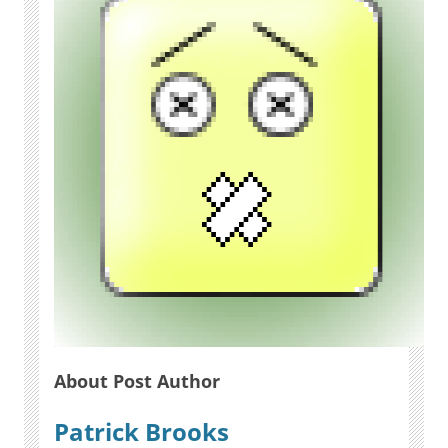
About Post Author
Patrick Brooks