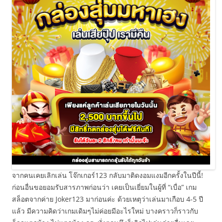
จากคนเคยเลิกเล่น โจ๊กเกอร์123 กลับมาติดงอมแงมอีกครั้งในปีนี้!
ก่อนอื่นขอยอมรับสารภาพก่อนว่า เคยเป็นเยี่ยมในผู้ที่ “เบื่อ” เกม
สล็อตจากค่าย Joker123 มาก่อนค่ะ ด้วยเหตุว่าเล่นมาเกือบ 4-5 ปี
แล้ว มีความคิดว่าเกมเดิมๆไม่ค่อยมีอะไรใหม่ บางคราวก็ราวกับ