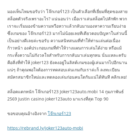
มองเห็นไหมขอรับว่า โจ๊กเกอร์123 เป็นตัวเลือกที่เยี่ยมที่สุดของสาย
สล็อตตัวจริงเพราอะไร? แน่นอนว่า เมื่อเราเล่นสล็อตไปสักพัก พวก
เราจะเริ่มมองข้ามความหวือหวาแล้วกลับมามองหาความเรียบง่าย
ซึ่งเกมของ โจ๊กเกอร์123 มากไม่น้อยเลยทีเดียวตอบปัญหาในส่วนนี้
เป็นอย่างดีเลยล่ะขอรับ ความสนิทสนมที่ทำให้ท่านเล่นต่อเนื่อง
ก้าวหน้า องค์ประกอบเกมที่ทำให้วางแผนการเล่นได้ง่าย หรือแม้
กระทั้งความไม่กังวลใจสำหรับการกลับมาเล่นทุกหน นั่นแหละครับ
คือสิ่งที่ทำให้ joker123 ยังคงอยู่ในลิสต์เกมของผู้เล่นมากไปอีกนาน
แน่ๆ ถ้าคุณพอใจต้องการทดสอบเล่นเกมกับเราล่ะก็ ลงทะเบียน
สมัครสมาชิกใหม่และทดลองเล่นก่อนคนใดกันแน่ได้ทันที คลิกเลย!
สล็อตแตกหนัก โจ๊กเกอร์123 Joker123auto.mobi 14 กุมภาพันธ์
2569 Justin casino joker123auto มาแรงที่สุด Top 90
ขอขอบคุณอ้างอิงจาก
โจ๊กเกอร์123
https://rebrand.ly/joker123auto-mobi