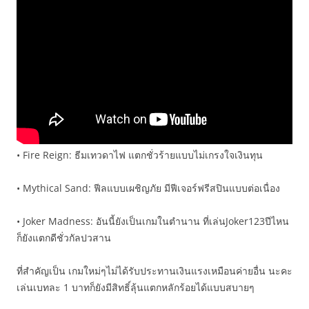
• Fire Reign: ธีมเทวดาไฟ แตกชั่วร้ายแบบไม่เกรงใจเงินทุน
• Mythical Sand: ฟีลแบบเผชิญภัย มีฟีเจอร์ฟรีสปินแบบต่อเนื่อง
• Joker Madness: อันนี้ยังเป็นเกมในตำนาน ที่เล่นJoker123ปีไหน
ก็ยังแตกดีชั่วกัลปวสาน
ที่สำคัญเป็น เกมใหม่ๆไม่ได้รับประทานเงินแรงเหมือนค่ายอื่น นะคะ
เล่นเบทละ 1 บาทก็ยังมีสิทธิ์ลุ้นแตกหลักร้อยได้แบบสบายๆ