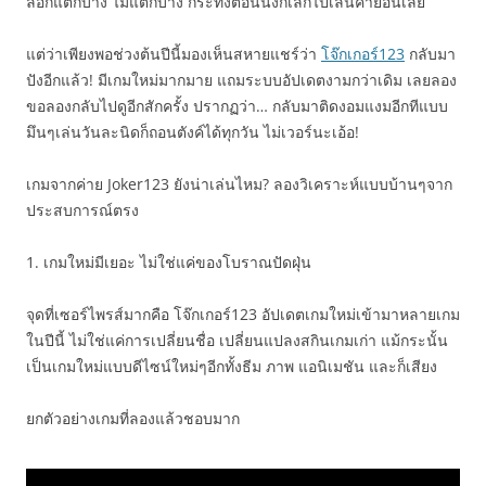
ล็อกแตกบ้าง ไม่แตกบ้าง กระทั่งตอนนึงก็เลิกไปเล่นค่ายอื่นเลย
แต่ว่าเพียงพอช่วงต้นปีนี้มองเห็นสหายแชร์ว่า
โจ๊กเกอร์123
กลับมา
ปังอีกแล้ว! มีเกมใหม่มากมาย แถมระบบอัปเดตงามกว่าเดิม เลยลอง
ขอลองกลับไปดูอีกสักครั้ง ปรากฏว่า… กลับมาติดงอมแงมอีกทีแบบ
มึนๆเล่นวันละนิดก็ถอนตังค์ได้ทุกวัน ไม่เวอร์นะเอ้อ!
เกมจากค่าย Joker123 ยังน่าเล่นไหม? ลองวิเคราะห์แบบบ้านๆจาก
ประสบการณ์ตรง
1. เกมใหม่มีเยอะ ไม่ใช่แค่ของโบราณปัดฝุ่น
จุดที่เซอร์ไพรส์มากคือ โจ๊กเกอร์123 อัปเดตเกมใหม่เข้ามาหลายเกม
ในปีนี้ ไม่ใช่แค่การเปลี่ยนชื่อ เปลี่ยนแปลงสกินเกมเก่า แม้กระนั้น
เป็นเกมใหม่แบบดีไซน์ใหม่ๆอีกทั้งธีม ภาพ แอนิเมชัน และก็เสียง
ยกตัวอย่างเกมที่ลองแล้วชอบมาก