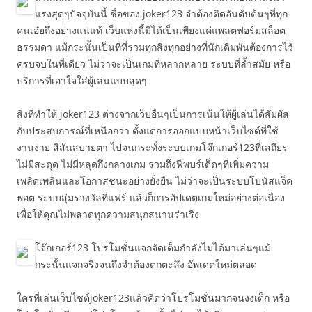
แรงสุดๆปัจจุบันนี้ ชื่อของ joker123 จำต้องติดอันดับต้นๆที่ทุก
คนเอ๋ยถึงอย่างแน่แท้ เว็บแห่งนี้มิได้เป็นเพียงแค่แพลตฟอร์มสล็อต
ธรรมดา แม้กระนั้นเป็นที่ที่รวมทุกสิ่งทุกอย่างที่นักเดิมพันต้องการไว้
ครบจบในที่เดียว ไม่ว่าจะเป็นเกมที่หลากหลาย ระบบที่ล้ำสมัย หรือ
บริการที่เอาใจใส่ผู้เล่นแบบสุดๆ
สิ่งที่ทำให้ joker123 ต่างจากเว็บอื่นๆเป็นการเน้นให้ผู้เล่นได้สัมผัส
กับประสบการณ์ที่เหนือกว่า ตั้งแต่การออกแบบหน้าเว็บไซต์ที่ใช้
งานง่าย สีสันสบายตา ไปจนกระทั่งระบบเกมโจ๊กเกอร์123ที่เสถียร
ไม่มีสะดุด ไม่มีหลุดกึ่งกลางเกม รวมถึงฟีพบร์เด็ดๆที่เพิ่มความ
เพลิดเพลินและโอกาสชนะอย่างยั่งยืน ไม่ว่าจะเป็นระบบโบนัสแจ็ค
พอต ระบบสุ่มรางวัลที่แฟร์ แล้วก็การอัปเดตเกมใหม่อย่างต่อเนื่อง
เพื่อให้คุณไม่พลาดทุกความสนุกสนานร่าเริง
โจ๊กเกอร์123 โปรโมชั่นแจกจัดเต็มกำลังไม่ได้มาเล่นๆแม้
กระนั้นแจกจริงจนถึงจำต้องตกตะลึง อัพเดตใหม่ตลอด
ใครที่เล่นเว็บไซต์joker123แล้วคิดว่าโปรโมชั่นมากจนงงเต็ก หรือ