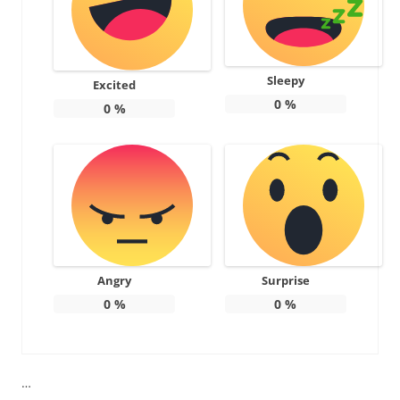
Sleepy
Excited
0
%
0
%
Angry
Surprise
0
%
0
%
…