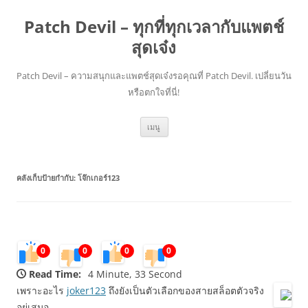
Patch Devil – ทุกที่ทุกเวลากับแพตช์
สุดเจ๋ง
Patch Devil – ความสนุกและแพตช์สุดเจ๋งรอคุณที่ Patch Devil. เปลี่ยนวัน
หรือตกใจที่นี่!
ข้าม
เมนู
ไป
ยัง
เนื้อหา
คลังเก็บป้ายกำกับ:
โจ๊กเกอร์123
0
0
0
0
Read Time:
4 Minute, 33 Second
เพราะอะไร
joker123
ถึงยังเป็นตัวเลือกของสายสล็อตตัวจริง
อยู่เสมอ