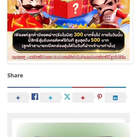
Share